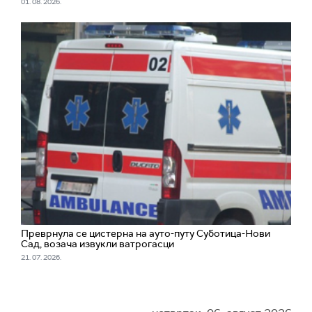
01. 08. 2026.
Преврнула се цистерна на ауто-путу Суботица-Нови
Сад, возача извукли ватрогасци
21. 07. 2026.