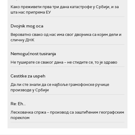
Како преживети прва три дана катастрофе у Србији, и за
шта нас припрема ЕУ
Dvojnik mog oca
Вероватно свако од нас има свог двојника са којим дели и
сличну ДНК
Nemogućnost tusiranja
Не туширате се сваког дана – не стидите се, то је здраво
Cestitke za uspeh
Да ли сте знали да се најбоље грамофонске ручице
производе у Србији
Re: Eh...
Лесковачка спржа – производ са заштићеним географским
пореклом