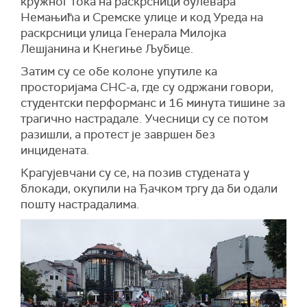
кружног тока на раскрсници булевара
Немањића и Сремске улице и код Уреда на
раскрсници улица Генерала Милојка
Лешјанина и Кнегиње Љубице.
Затим су се обе колоне упутиле ка
просторијама СНС-а, где су одржани говори,
студентски перформанс и 16 минута тишине за
трагично настрадале. Учесници су се потом
разишли, а протест је завршен без
инцидената.
Крагујевчани су се, на позив студената у
блокади, окупили на Ђачком тргу да би одали
пошту настрадалима.