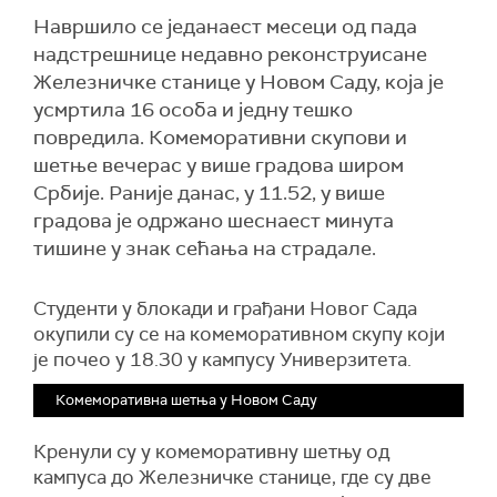
Навршило се једанаест месеци од пада
надстрешнице недавно реконструисане
Железничке станице у Новом Саду, која је
усмртила 16 особа и једну тешко
повредила. Комеморативни скупови и
шетње вечерас у више градова широм
Србије. Раније данас, у 11.52, у више
градова је одржано шеснаест минута
тишине у знак сећања на страдале.
Студенти у блокади и грађани Новог Сада
окупили су се на комеморативном скупу који
је почео у 18.30 у кампусу Универзитета.
Комеморативна шетња у Новом Саду
Кренули су у комеморативну шетњу од
кампуса до Железничке станице, где су две