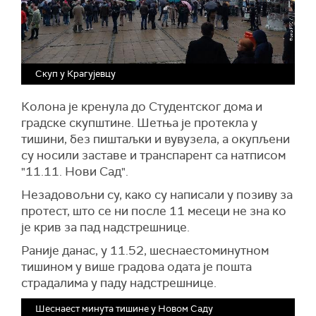
Скуп у Крагујевцу
Колона је кренула до Студентског дома и
градске скупштине. Шетња је протекла у
тишини, без пиштаљки и вувузела, а окупљени
су носили заставе и транспарент са натписом
"11.11. Нови Сад".
Незадовољни су, како су написали у позиву за
протест, што се ни после 11 месеци не зна ко
је крив за пад надстрешнице.
Раније данас, у 11.52, шеснаестоминутном
тишином у више градова одата је пошта
страдалима у паду надстрешнице.
Шеснаест минута тишине у Новом Саду