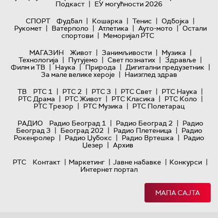
|
Подкаст
ЕУ могућности 2026
|
|
|
|
СПОРТ
Фудбал
Кошарка
Тенис
Одбојка
|
|
|
|
Рукомет
Ватерполо
Атлетика
Ауто-мото
Остали
|
спортови
Меморијал РТС
|
|
|
МАГАЗИН
Живот
Занимљивости
Музика
|
|
|
|
Технологијa
Путујемо
Свет познатих
Здравље
|
|
|
|
Филм и ТВ
Наука
Природа
Дигитални предузетник
|
За мале велике хероје
Наизглед здрав
|
|
|
|
|
ТВ
РТС 1
РТС 2
РТС 3
РТС Свет
РТС Наука
|
|
|
|
РТС Драма
РТС Живот
РТС Класика
РТС Коло
|
|
РТС Трезор
РТС Музика
РТС Полетарац
|
|
РАДИО
Радио Београд 1
Радио Београд 2
Радио
|
|
|
Београд 3
Београд 202
Радио Плетеница
Радио
|
|
|
Рокенролер
Радио Џубокс
Радио Вртешка
Радио
|
Џезер
Архив
|
|
|
|
РТС
Контакт
Маркетинг
Јавне набавке
Конкурси
Интернет портал
МАПА САЈТА