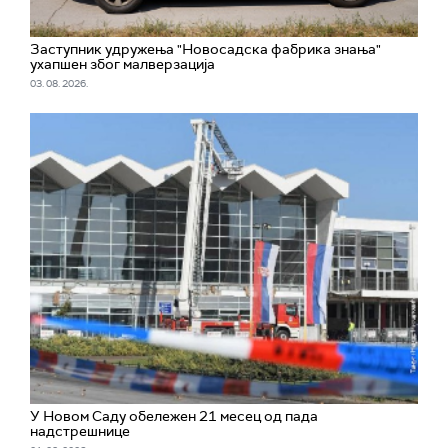
Заступник удружења "Новосадска фабрика знања"
ухапшен због малверзација
03. 08. 2026.
У Новом Саду обележен 21 месец од пада
надстрешнице