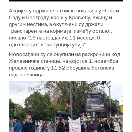
Акције су одржане на више локација у Новом
Саду и Београду, као и у Краљеву, Ужицу и
другим местима, а окупљени су држали
транспаренте на којима је, између осталог,
писало "16 настрадалих, 11 месеци, 0
одговорних" и "корупција убија".
Новосађани су се окупили на раскрсници код
Железничке станице, на којој се 1. новембра
прошле године у 11.52 обрушила бетонска
надстрешница.