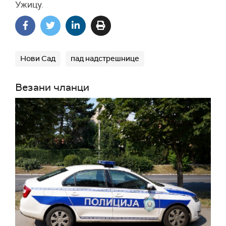
Ужицу.
Нови Сад
пад надстрешнице
Везани чланци