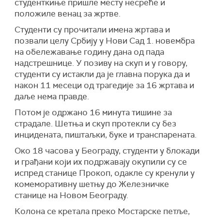
студенткиње пришле месту несреће и
положиле венац за жртве.
Студенти су прочитали имена жртава и
позвали целу Србију у Нови Сад 1. новембра
на обележавање годину дана од пада
надстрешнице. У позиву на скуп и у говору,
студенти су истакли да је главна порука да и
након 11 месеци од трагедије за 16 жртава и
даље нема правде.
Потом је одржано 16 минута тишине за
страдале. Шетња и скуп протекли су без
инцидената, пиштаљки, буке и транспарената.
Око 18 часова у Београду, студенти у блокади
и грађани који их подржавају окупили су се
испред станице Прокоп, одакле су кренули у
комеморативну шетњу до Железничке
станице на Новом Београду.
Колона се кретала преко Мостарске петље,