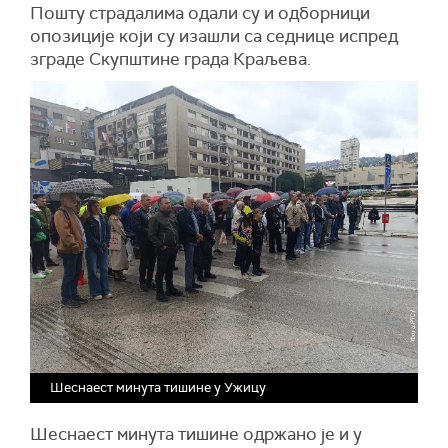
Пошту страдалима одали су и одборници
опозиције који су изашли са седнице испред
зграде Скупштине града Краљева.
Шеснаест минута тишине у Ужицу
Шеснаест минута тишине одржано је и у