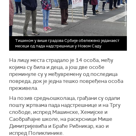
Тишином у више градова Србије обележено једанаест
месеци од пада надстрешнице у Новом Саду
На лицу места страдало је 14 особа, међу
којима су била и деца, а још две особе
преминуле су у међувремену од последица
повреда, док је једна тешко повређена особа
преживела.
На позив средњошколаца, грађани су одали
пошту жртвама пада надстрешнице и на Тргу
слободе, испред Машинске, Хемијске и
Саобраћајне школе, на раскрсници Мише
Димитријевића и Браће Рибникар, као и
испред Поликлинике.