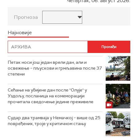
четвртак, 06. август 2026.
Прогноза
Најновије
Петак носи још један врели дан, али и
освежење – пљускови и грмљавина после 37
степени
Сећање на убијене дан после "Олује" у
Уздољу, посланица на комеморацији
прочитала сведочење једине преживеле
Судар два трамваја у Немачкој – више од 25
повређених, троје у критичном стању