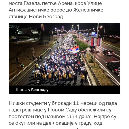
моста Газела, петље Арена, кроз Улице
Антифашистичке борбе до Железничке
станице Нови Београд.
Шетња у Београду
Нишки студенти у блокади 11 месеци од пада
надстрешнице у Новом Саду обележили су
протестом под називом "334 дана". Најпре су
се окупили на две локације у граду, код