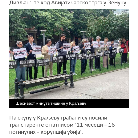
Дивљан", те код Авијатичарског трга у Земуну.
Шеснаест минута тишине у Краљеву
На скупу у Краљеву грађани су носили
транспаренте с натписом "11 месеци – 16
погинулих – корупција убија".