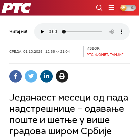
РТС
Читај ми!
ИЗВОР:
СРЕДА, 01.10.2025, 12:36 -> 21:04
РТС, ФОНЕТ, ТАНЈУГ
Једанаест месеци од пада
надстрешнице – одавање
поште и шетње у више
градова широм Србије