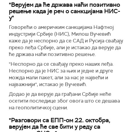
"Верујем да ће држава наћи позитивно
решење када је реч о санкцијама НИС-
у"
Говорећи о америчким санкцијама Нафтној
индустрији Србије (НИС), Милош Вучевић
каже да је неспорно да се САД и Русија свађају
преко леђа Србије, али је истакао да верује да
ће држава наћи позитивно решење.
"Неспорно да се свађају преко наших леђа.
Неспорно да је НИС за њих и једне и друге
можда мали пакет, али за нас је највећи и
најважнији'', истакао је Вучевић.
Додао је да верује да грађани Србије неће
осетити последице због овога што се дешава
на геополитичкој сцени.
"Разговори са ЕПП-ом 22. октобра,
верујем да ће све бити у реду са