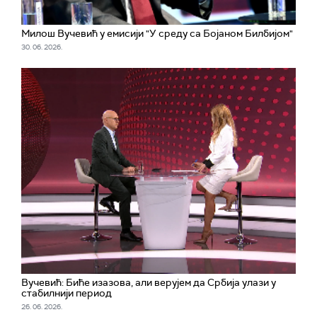
Милош Вучевић у емисији "У среду са Бојаном Билбијом"
30. 06. 2026.
Вучевић: Биће изазова, али верујем да Србија улази у
стабилнији период
26. 06. 2026.