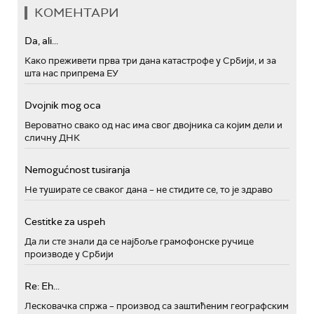
КОМЕНТАРИ
Da, ali...
Како преживети прва три дана катастрофе у Србији, и за
шта нас припрема ЕУ
Dvojnik mog oca
Вероватно свако од нас има свог двојника са којим дели и
сличну ДНК
Nemogućnost tusiranja
Не туширате се сваког дана – не стидите се, то је здраво
Cestitke za uspeh
Да ли сте знали да се најбоље грамофонске ручице
производе у Србији
Re: Eh...
Лесковачка спржа – производ са заштићеним географским