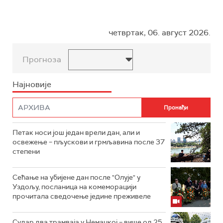
четвртак, 06. август 2026.
Прогноза
Најновије
Петак носи још један врели дан, али и
освежење – пљускови и грмљавина после 37
степени
Сећање на убијене дан после "Олује" у
Уздољу, посланица на комеморацији
прочитала сведочење једине преживеле
Судар два трамваја у Немачкој – више од 25