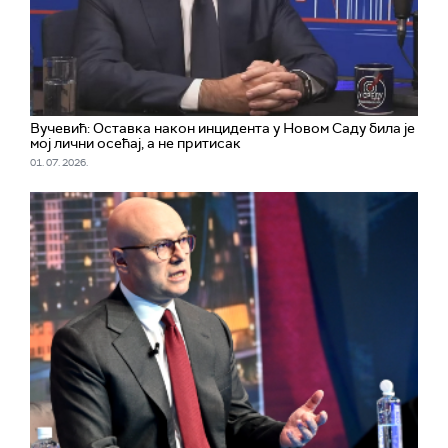
Вучевић: Оставка након инцидента у Новом Саду била је
мој лични осећај, а не притисак
01. 07. 2026.