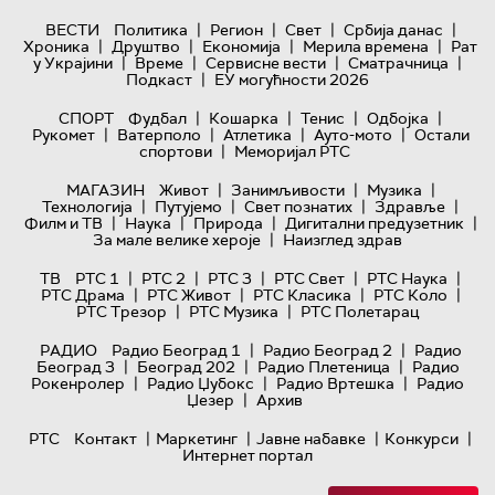
|
|
|
|
ВЕСТИ
Политика
Регион
Свет
Србија данас
|
|
|
|
Хроника
Друштво
Економија
Мерила времена
Рат
|
|
|
|
у Украјини
Време
Сервисне вести
Сматрачница
|
Подкаст
ЕУ могућности 2026
|
|
|
|
СПОРТ
Фудбал
Кошарка
Тенис
Одбојка
|
|
|
|
Рукомет
Ватерполо
Атлетика
Ауто-мото
Остали
|
спортови
Меморијал РТС
|
|
|
МАГАЗИН
Живот
Занимљивости
Музика
|
|
|
|
Технологијa
Путујемо
Свет познатих
Здравље
|
|
|
|
Филм и ТВ
Наука
Природа
Дигитални предузетник
|
За мале велике хероје
Наизглед здрав
|
|
|
|
|
ТВ
РТС 1
РТС 2
РТС 3
РТС Свет
РТС Наука
|
|
|
|
РТС Драма
РТС Живот
РТС Класика
РТС Коло
|
|
РТС Трезор
РТС Музика
РТС Полетарац
|
|
РАДИО
Радио Београд 1
Радио Београд 2
Радио
|
|
|
Београд 3
Београд 202
Радио Плетеница
Радио
|
|
|
Рокенролер
Радио Џубокс
Радио Вртешка
Радио
|
Џезер
Архив
|
|
|
|
РТС
Контакт
Маркетинг
Јавне набавке
Конкурси
Интернет портал