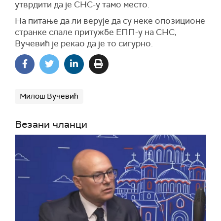
утврдити да је СНС-у тамо место.
На питање да ли верује да су неке опозиционе
странке слале притужбе ЕПП-у на СНС,
Вучевић је рекао да је то сигурно.
Милош Вучевић
Везани чланци