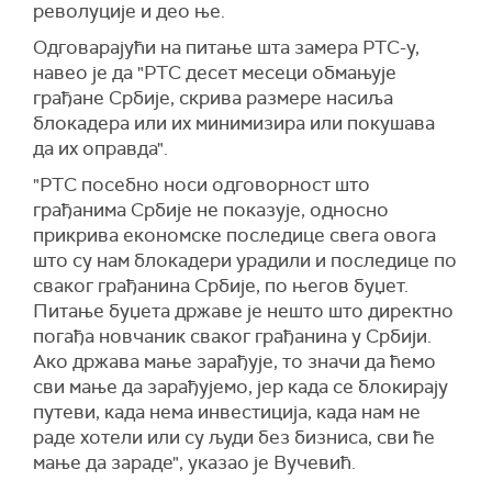
револуције и део ње.
Одговарајући на питање шта замера РТС-у,
навео је да "РТС десет месеци обмањује
грађане Србије, скрива размере насиља
блокадера или их минимизира или покушава
да их оправда".
"РТС посебно носи одговорност што
грађанима Србије не показује, односно
прикрива економске последице свега овога
што су нам блокадери урадили и последице по
сваког грађанина Србије, по његов буџет.
Питање буџета државе је нешто што директно
погађа новчаник сваког грађанина у Србији.
Ако држава мање зарађује, то значи да ћемо
сви мање да зарађујемо, јер када се блокирају
путеви, када нема инвестиција, када нам не
раде хотели или су људи без бизниса, сви ће
мање да зараде", указао је Вучевић.