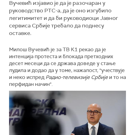
Вучевић изјавио је да је разочаран у
руководство РТС-а, да је оно изгубило
легитимитет и да би руководиоци Јавног
сервиса Србије требало да поднесу
оставке.
Милош Вучевић је за ТВ К1 рекао да је
интенција протеста и блокада претходних
десет месеци да се држава доведе у стање
лудила и додао да у томе, нажалост, "учествује
и неко испред
Радио-телевизије Србије
и то на
перфидан начин".