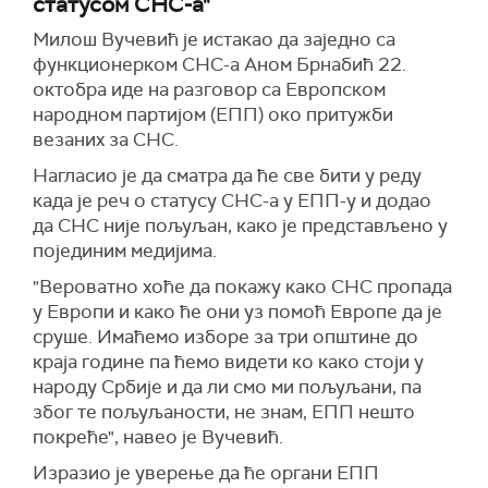
статусом СНС-а"
Милош Вучевић је истакао да заједно са
функционерком СНС-а Аном Брнабић 22.
октобра иде на разговор са Европском
народном партијом (ЕПП) око притужби
везаних за СНС.
Нагласио је да сматра да ће све бити у реду
када је реч о статусу СНС-а у ЕПП-у и додао
да СНС није пољуљан, како је представљено у
појединим медијима.
"Вероватно хоће да покажу како СНС пропада
у Европи и како ће они уз помоћ Европе да је
сруше. Имаћемо изборе за три општине до
краја године па ћемо видети ко како стоји у
народу Србије и да ли смо ми пољуљани, па
због те пољуљаности, не знам, ЕПП нешто
покреће", навео је Вучевић.
Изразио је уверење да ће органи ЕПП