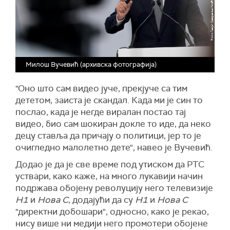
Милош Вучевић (архивска фотографија)
"Оно што сам видео јуче, прекјуче са тим
дететом, заиста је скандал. Када ми је син то
послао, када је негде виралан постао тај
видео, био сам шокиран докле то иде, да неко
децу ставља да причају о политици, јер то је
очигледно малолетно дете", навео је Вучевић.
Додао је да је све време под утиском да РТС
уствари, како каже, на много лукавији начин
подржава обојену револуцију него телевизије
Н1
и
Нова С
, додајући да су
Н1
и
Нова С
"директни добошари", односно, како је рекао,
нису више ни медији него промотери обојене