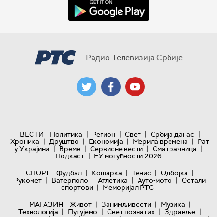
Радио Телевизија Србије
|
|
|
|
ВЕСТИ
Политика
Регион
Свет
Србија данас
|
|
|
|
Хроника
Друштво
Економија
Мерила времена
Рат
|
|
|
|
у Украјини
Време
Сервисне вести
Сматрачница
|
Подкаст
ЕУ могућности 2026
|
|
|
|
СПОРТ
Фудбал
Кошарка
Тенис
Одбојка
|
|
|
|
Рукомет
Ватерполо
Атлетика
Ауто-мото
Остали
|
спортови
Меморијал РТС
|
|
|
МАГАЗИН
Живот
Занимљивости
Музика
|
|
|
|
Технологијa
Путујемо
Свет познатих
Здравље