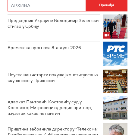
Председник Украјине Володимир Зеленски
стигао у Србију
Временска прогноза 8. август 2026.
Неуспешан четврти покушај конституисања
скупштине у Приштини
Адвокат Пантовић: Костовићу суд у
Косовској Митровици одредио притвор,
изузетак какав не памтим
Приштина забранила директору "Телекома"
Лучићу улазак на КиМ, проглашен персоном