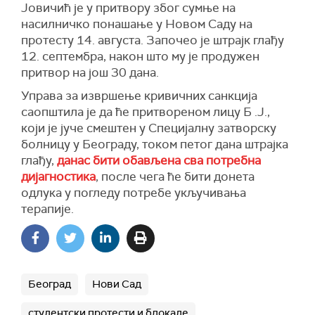
Јовичић је у притвору због сумње на
насилничко понашање у Новом Саду на
протесту 14. августа. Започео је штрајк глађу
12. септембра, након што му је продужен
притвор на још 30 дана.
Управа за извршење кривичних санкција
саопштила је да ће притвореном лицу Б .Ј.,
који је јуче смештен у Специјалну затворску
болницу у Београду, током петог дана штрајка
глађу,
данас бити обављена сва потребна
дијагностика
, после чега ће бити донета
одлука у погледу потребе укључивања
терапије.
Београд
Нови Сад
студентски протести и блокаде