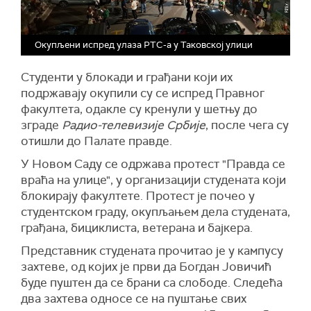
Окупљени испред улаза РТС-а у Таковској улици
Студенти у блокади и грађани који их
подржавају окупили су се испред Правног
факултета, одакле су кренули у шетњу до
зграде
Радио-телевизије Србије
, после чега су
отишли до Палате правде.
У Новом Саду се одржава протест "Правда се
враћа на улице", у организацији студената који
блокирају факултете. Протест је почео у
студентском граду, окупљањем дела студената,
грађана, бициклиста, ветерана и бајкера.
Представник студената прочитао је у кампусу
захтеве, од којих је први да Богдан Јовичић
буде пуштен да се брани са слободе. Следећа
два захтева односе се на пуштање свих