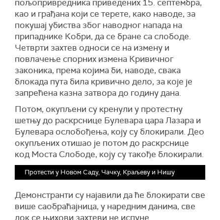
пољопривредника приведених 15. септембра,
као и грађана који се терете, како наводе, за
покушај убиства због наводног напада на
припаднике Кобри, да се бране са слободе.
Четврти захтев односи се на измену и
повлачење спорних измена Кривичног
законика, према којима би, наводе, свака
блокада пута била кривично дело, за које је
запрећена казна затвора до годину дана.
Потом, окупљени су кренули у протестну
шетњу до раскрснице Булевара цара Лазара и
Булевара ослобођења, коју су блокирали. Део
окупљених отишао је потом до раскрснице
код Моста Слободе, коју су такође блокирали.
Протести у Новом Саду, Чачку, Краљеву и Нишу
Демонстранти су најавили да ће блокирати све
више саобраћајница, у наредним данима, све
док се њихови захтеви не испуне.