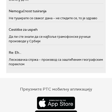
Nemogućnost tusiranja
Не туширате се сваког дана – не стидите се, то је здраво
Cestitke za uspeh
Да ли сте знали да се најбоље грамофонске ручице
производе у Србији
Re: Eh...
Лесковачка спржа – производ са заштићеним географским
пореклом
Преузмите РТС мобилну апликацију