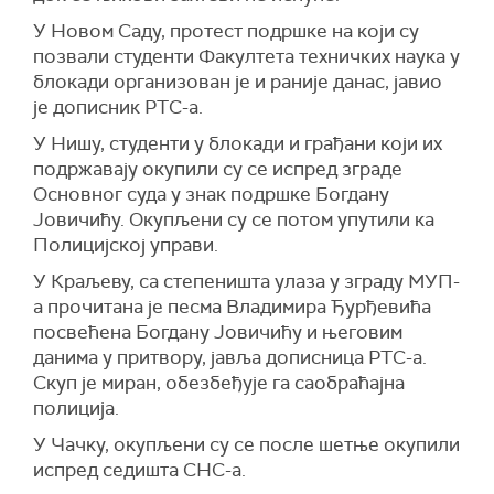
У Новом Саду, протест подршке на који су
позвали студенти Факултета техничких наука у
блокади организован је и раније данас, јавио
је дописник РТС-а.
У Нишу, студенти у блокади и грађани који их
подржавају окупили су се испред зграде
Основног суда у знак подршке Богдану
Јовичићу. Окупљени су се потом упутили ка
Полицијској управи.
У Краљеву, са степеништа улаза у зграду МУП-
а прочитана је песма Владимира Ђурђевића
посвећена Богдану Јовичићу и његовим
данима у притвору, јавља дописница РТС-а.
Скуп је миран, обезбеђује га саобраћајна
полиција.
У Чачку, окупљени су се после шетње окупили
испред седишта СНС-а.