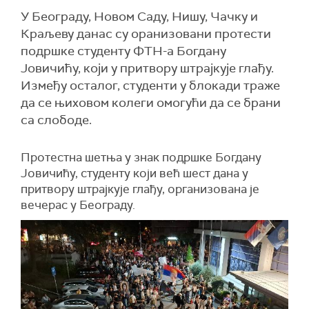
У Београду, Новом Саду, Нишу, Чачку и
Краљеву данас су оранизовани протести
подршке студенту ФТН-а Богдану
Јовичићу, који у притвору штрајкује глађу.
Између осталог, студенти у блокади траже
да се њиховом колеги омогући да се брани
са слободе.
Протестна шетња у знак подршке Богдану
Јовичићу, студенту који већ шест дана у
притвору штрајкује глађу, организована је
вечерас у Београду.