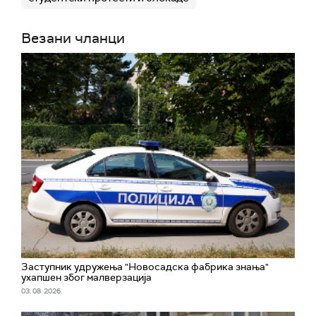
Везани чланци
Заступник удружења "Новосадска фабрика знања"
ухапшен због малверзација
03. 08. 2026.