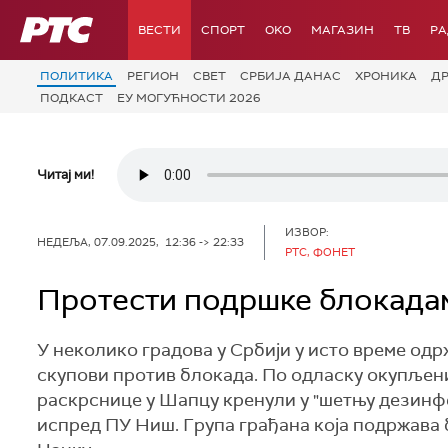
РТС
ВЕСТИ
СПОРТ
OKO
МАГАЗИН
ТВ
Р
ПОЛИТИКА
РЕГИОН
СВЕТ
СРБИЈА ДАНАС
ХРОНИКА
Д
ПОДКАСТ
ЕУ МОГУЋНОСТИ 2026
Читај ми!
ИЗВОР:
НЕДЕЉА, 07.09.2025, 12:36 -> 22:33
РТС, ФОНЕТ
Протести подршке блокадам
У неколико градова у Србији у исто време од
скупови против блокада. По одласку окупљени
раскрснице у Шапцу кренули у "шетњу дезинфе
испред ПУ Ниш. Група грађана која подржава