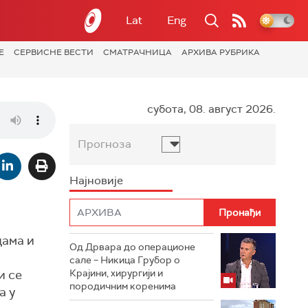
Lat
Eng
Е
СЕРВИСНЕ ВЕСТИ
СМАТРАЧНИЦА
АРХИВА РУБРИКА
субота, 08. август 2026.
Прогноза
Најновије
дама и
Од Дрвара до операционе
сале – Никица Грубор о
и се
Крајини, хирургији и
породичним коренима
а у