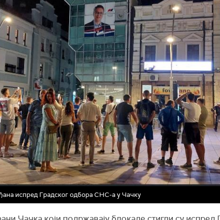
ђана испред Градског одбора СНС-а у Чачку
ђ
ани
Чачка
који подржавају блокаде
стигли су испред 