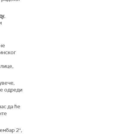
ду
,
и
не
инског
 лице,
увече,
се одреди
ас да ће
нте
ембар 2",