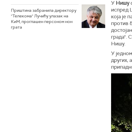
У
Нишу
с
испред 
Приштина забранила директору
"Телекома" Лучићу улазак на
која је 
КиМ, проглашен персоном нон
против б
грата
достојан
града". 
Нишу.
У једном
других, 
припадн