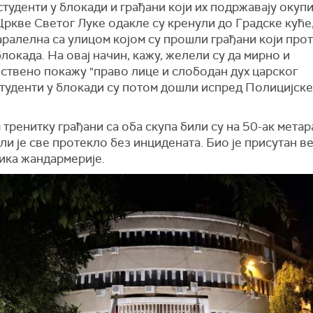
туденти у блокади и грађани који их подржавају окупи
Цркве Светог Луке одакле су кренули до Градске куће
паралелна са улицом којом су прошли грађани који прот
локада. На овај начин, кажу, желели су да мирно и
ствено покажу "право лице и слободан дух царског
Студенти у блокади су потом дошли испред Полицијске
 тренитку грађани са оба скупа били су на 50-ак
ме
т
ар
али је све
прот
е
кло
без инцидената. Био је присутан в
ика
ж
андармерије.