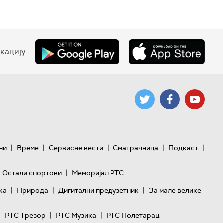
кацију
|
|
|
|
|
ни
Време
Сервисне вести
Сматрачница
Подкаст
|
Остали спортови
Меморијал РТС
|
|
|
ка
Природа
Дигитални предузетник
За мале велике
|
|
|
РТС Трезор
РТС Музика
РТС Полетарац