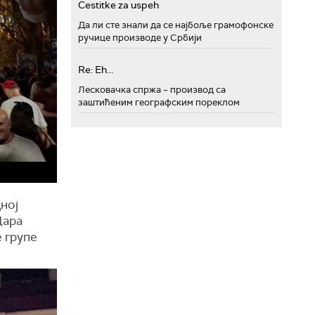
Cestitke za uspeh
Да ли сте знали да се најбоље грамофонске
ручице производе у Србији
Re: Eh...
Лесковачка спржа – производ са
заштићеним географским пореклом
ној
Цара
 групе