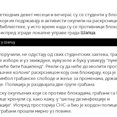
етходних девет месеци и вечерас су се студенти у бло
који их подржавају и активисти окупили на раскрсниц
 библиотеке, у исто време када су се противници блок
 испред зграде локалне управе града
Шапца.
 у Шапцу
поручили, не одустају од свих студентских захтева, тр
 изборе и уз звиждуке, вувузеле и буку узвикују "пумп
еће бити ћациленд". Рекли су да неће дозволити про
ачке колоне" раскрсницом коју они блокирају, која је
симбол грађанске слободе и жеље за променама, држа
е. Полиција је раздвајала две групе грађана.
ску окупљених који се противе блокадама, грађани са
це кренули су, како кажу, у "шетњу дезинфекције и
ције". Испред просторија СНС-а био је кордон полиц
 грађани прошли мирно уз повике.