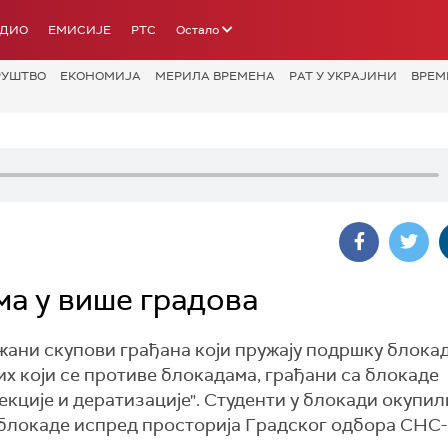
АДИО
ЕМИСИЈЕ
РТС
Остало
РУШТВО
ЕКОНОМИЈА
МЕРИЛА ВРЕМЕНА
РАТ У УКРАЈИНИ
ВРЕМ
а у више градова
ржани скупови грађана који пружају подршку блока
х који се противе блокадама, грађани са блокаде
кције и дератизације". Студенти у блокади окупил
 блокаде испред просторија Градског одбора СНС-