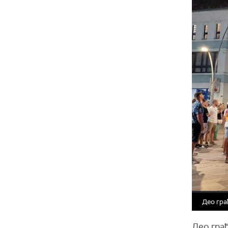
Део гра
Део г
ра