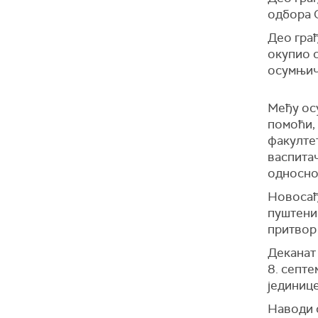
одбора 
Део грађ
окупио с
осумњич
Међу осу
помоћи,
факулте
васпитач
односно
Новосађ
пуштени 
притвор 
Деканат
8. септ
јединице
Н
аводи 