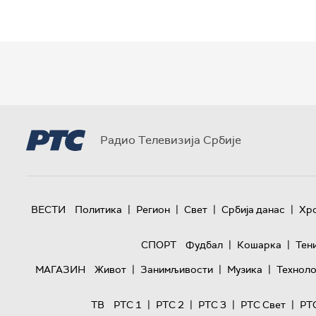
Радио Телевизија Србије
|
|
|
|
ВЕСТИ
Политика
Регион
Свет
Србија данас
Хр
|
|
СПОРТ
Фудбал
Кошарка
Тен
|
|
|
МАГАЗИН
Живот
Занимљивости
Музика
Техноло
|
|
|
|
ТВ
РТС 1
РТС 2
РТС 3
РТС Свет
РТ