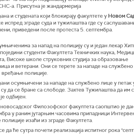
СНС-а. Присутна је
ж
андармерија
ана и студената који блокирају факултете у
Новом Са
е испред зграде суда и тужилаштва где су саслушаван
ени, приведени после протеста 5. септембра.
мњиченима за напад на полицију су и један лекар Хит
 поједини студенти Факултета Техничких наука, Медиц
та, Високе школе струковних студија за образовање
ица и ветерани. Они се терете за нападе на службено
 вређање полиције.
ани осумњичени за нападе на службено лице у петак 
су да се бране са слободе. Захтев Тужилаштва да им 
је одбијен.
 новосадског Филозофског факултета саопштио је дан
ембра у раним јутарњим часовима припадници Интерве
 полиције изаћи из зграде Факултета.
се да ће сутра почети реализација испитног рока "септ