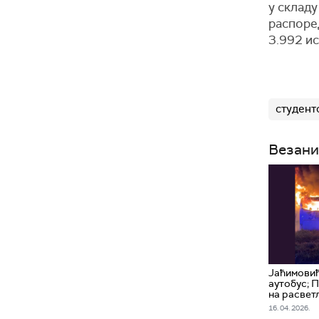
у склад
распоред
3.992 ис
студент
Везани
Јаћимови
аутобус; 
на расвет
16. 04. 2026.