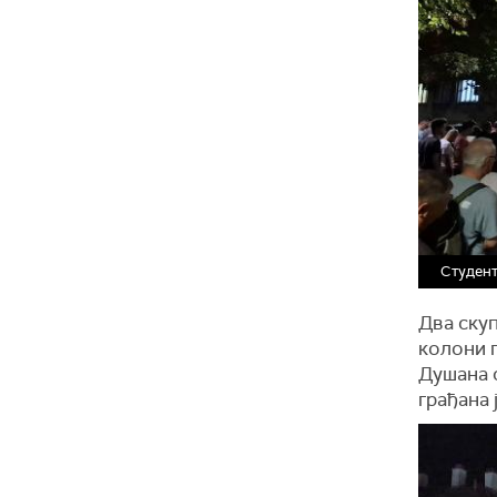
Студент
Два ску
колони 
Душана с
грађана 