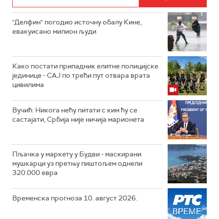
"Делфин" погодио источну обалу Кине,
евакуисано милион људи
Како постати припадник елитне полицијске
јединице - СAJ по трећи пут отвара врата
цивилима
Вучић: Никога нећу питати с ким ћу се
састајати, Србија није ничија марионета
Пљачка у маркету у Будви - маскирани
мушкарци уз претњу пиштољем однели
320.000 евра
Временска прогноза 10. август 2026.