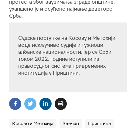
протеста због заузимања зграде општине,
ухапшено је и осуђено најмање деветоро
Срба.
Судске поступке на Косову и Метохији
воде искључиво судије и тужиоци
албанске националности, јер су Срби
током 2022. године иступили из
правосудног система привремених
институција у Приштини.
Косово и Метохија
Звечан
Приштина