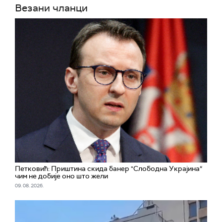
Везани чланци
Петковић: Приштина скида банер "Слободна Украјина“
чим не добије оно што жели
09. 08. 2026.