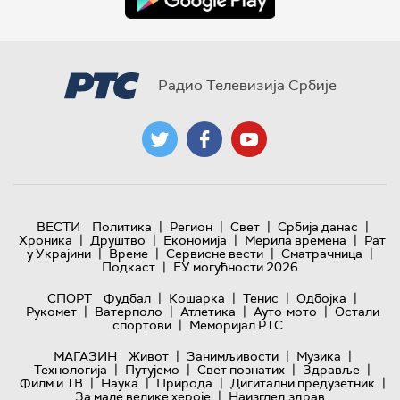
Радио Телевизија Србије
|
|
|
|
ВЕСТИ
Политика
Регион
Свет
Србија данас
|
|
|
|
Хроника
Друштво
Економија
Мерила времена
Рат
|
|
|
|
у Украјини
Време
Сервисне вести
Сматрачница
|
Подкаст
ЕУ могућности 2026
|
|
|
|
СПОРТ
Фудбал
Кошарка
Тенис
Одбојка
|
|
|
|
Рукомет
Ватерполо
Атлетика
Ауто-мото
Остали
|
спортови
Меморијал РТС
|
|
|
МАГАЗИН
Живот
Занимљивости
Музика
|
|
|
|
Технологијa
Путујемо
Свет познатих
Здравље
|
|
|
|
Филм и ТВ
Наука
Природа
Дигитални предузетник
|
За мале велике хероје
Наизглед здрав