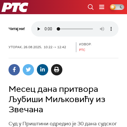
РТС
Читај ми!
ИЗВОР:
УТОРАК, 26.08.2025, 10:22 -> 12:42
РТС
Месец дана притвора
Љубиши Миљковићу из
Звечана
Суд у Приштини одредио је 30 дана судског