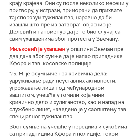
крају крајева. Они су после неколико месеци у
притвору, у истрази, приморани да прихвате
тај споразум тужилаштва, наравно да би
изашли што пре из затвора", објаснио је
Делевић и напоменуо да је то био случај са
свим ухапшенима због протеста у Звечану.
Миљковић је ухапшен
у општини Звечан пре
два дана због сумње да је напао припаднике
Кфора и тзв. косовске полиције.
"Љ. М. је осумњичен за кривична дела:
удруживање ради неуставних активности,
угрожавање лица под међународном
заштитом, учешће у гомили која чини
кривично дело и хулиганство, као и напад на
службено лице", наведено је у саопштењу тзв.
специјалног тужилаштва.
Због сумње на учешће у нередима и сукобима
са припадницима Кфора и полиције, током