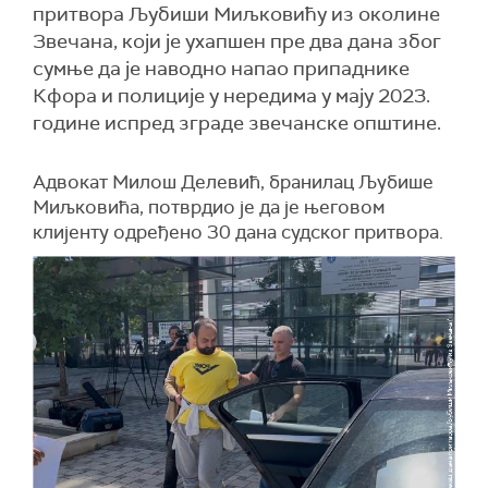
притвора Љубиши Миљковићу из околине
Звечана, који је ухапшен пре два дана због
сумње да је наводно напао припаднике
Кфора и полиције у нередима у мају 2023.
године испред зграде звечанске општине.
Адвокат Милош Делевић, бранилац Љубише
Миљковића, потврдио је да је његовом
клијенту одређено 30 дана судског притвора.