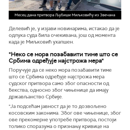
Месец дана притвора Љубиши Миљковићу из Звечана
Делевић је, у изјави новинарима, истакао да је
одлука суда била очекивана, још од момента
када је Миљковић ухапшен.
"Неко се мора позабавити тиме што се
Србима одређује најстрожа мера"
Поручује да се неко мора позабавити тиме
што се Србима одређује најстрожа мера
судског притвора само због опасности од
бекства, односно због чињенице да имају
држављанство Србије.
"Ја подсећам јавност да је то дозвољено
косовским законима. Због ове чињенице, због
ове прекомерне употребе притвора, постоји
толико споразума о признању кривице на