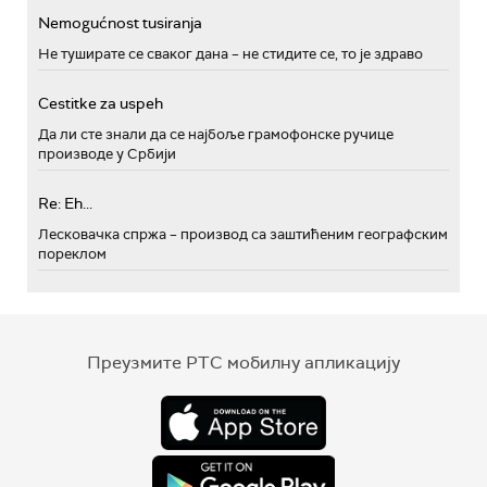
Nemogućnost tusiranja
Не туширате се сваког дана – не стидите се, то је здраво
Cestitke za uspeh
Да ли сте знали да се најбоље грамофонске ручице
производе у Србији
Re: Eh...
Лесковачка спржа – производ са заштићеним географским
пореклом
Преузмите РТС мобилну апликацију