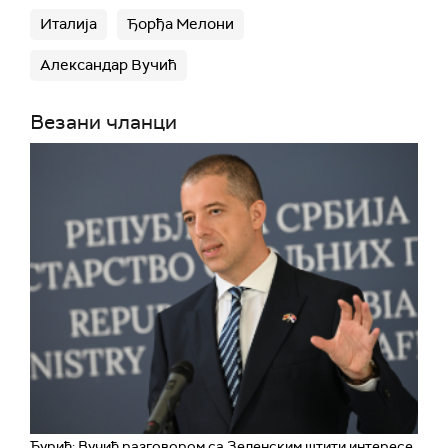
Италија
Ђорђа Мелони
Александар Вучић
Везани чланци
Ђурић: Вучић разговором са Зеленским штити интересе