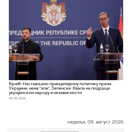
Вучић: Настављамо принципијелну политику према
Украјини, нема "али"; Зеленски: Хвала на подршци
украјинском народу и независности
08. 08. 2026.
недеља, 09. август 2026.