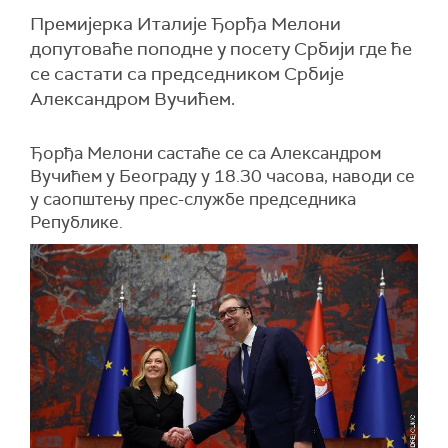
Премијерка Италије Ђорђа Мелони
допутоваће поподне у посету Србији где ће
се састати са председником Србије
Александром Вучићем.
Ђорђа Мелони састаће се са Александром
Вучићем у Београду у 18.30 часова, наводи се
у саопштењу прес-службе председника
Републике.