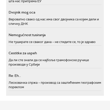
шта нас припрема ЕУ
Dvojnik mog oca
Вероватно свако од нас има свог двојника са којим дели и
сличну ДНК
Nemogućnost tusiranja
Не туширате се сваког дана – не стидите се, то је здраво
Cestitke za uspeh
Да ли сте знали да се најбоље грамофонске ручице
производе у Србији
Re: Eh...
Лесковачка спржа – производ са заштићеним географским
пореклом