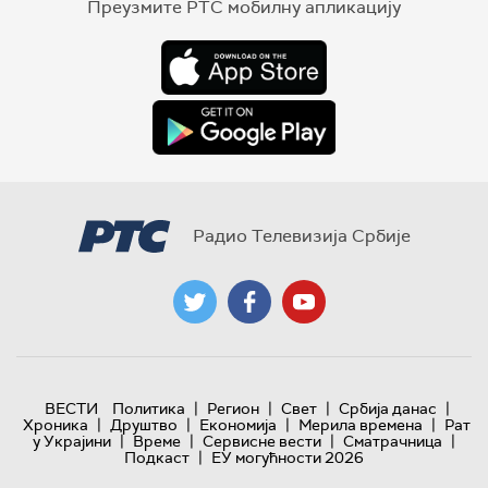
Преузмите РТС мобилну апликацију
Радио Телевизија Србије
|
|
|
|
ВЕСТИ
Политика
Регион
Свет
Србија данас
|
|
|
|
Хроника
Друштво
Економија
Мерила времена
Рат
|
|
|
|
у Украјини
Време
Сервисне вести
Сматрачница
|
Подкаст
ЕУ могућности 2026