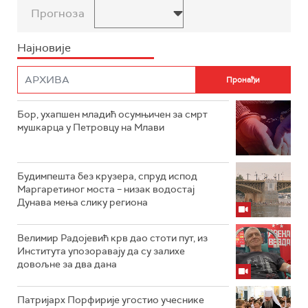
Прогноза
Најновије
Бор, ухапшен младић осумњичен за смрт
мушкарца у Петровцу на Млави
Будимпешта без крузера, спруд испод
Маргаретиног моста – низак водостај
Дунава мења слику региона
Велимир Радојевић крв дао стоти пут, из
Института упозоравају да су залихе
довољне за два дана
Патријарх Порфирије угостио учеснике