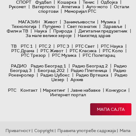
|
|
|
|
СПОРТ
Фудбал
Кошарка
Тенис
Одбојка
|
|
|
|
Рукомет
Ватерполо
Атлетика
Ауто-мото
Остали
|
спортови
Меморијал РТС
|
|
|
МАГАЗИН
Живот
Занимљивости
Музика
|
|
|
|
Технологијa
Путујемо
Свет познатих
Здравље
|
|
|
|
Филм и ТВ
Наука
Природа
Дигитални предузетник
|
За мале велике хероје
Наизглед здрав
|
|
|
|
|
ТВ
РТС 1
РТС 2
РТС 3
РТС Свет
РТС Наука
|
|
|
|
РТС Драма
РТС Живот
РТС Класика
РТС Коло
|
|
РТС Трезор
РТС Музика
РТС Полетарац
|
|
РАДИО
Радио Београд 1
Радио Београд 2
Радио
|
|
|
Београд 3
Београд 202
Радио Плетеница
Радио
|
|
|
Рокенролер
Радио Џубокс
Радио Вртешка
Радио
|
Џезер
Архив
|
|
|
|
РТС
Контакт
Маркетинг
Јавне набавке
Конкурси
Интернет портал
МАПА САЈТА
Приватност
Copyright
Правила употребе садржаја
Мапа
|
|
|