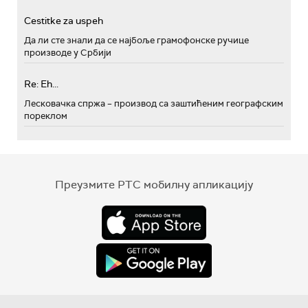
Cestitke za uspeh
Да ли сте знали да се најбоље грамофонске ручице
производе у Србији
Re: Eh...
Лесковачка спржа – производ са заштићеним географским
пореклом
Преузмите РТС мобилну апликацију