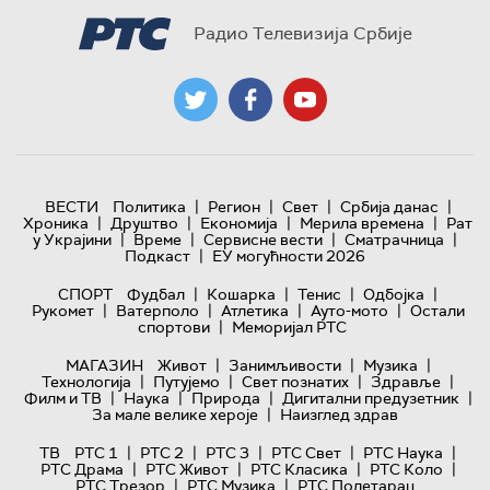
Радио Телевизија Србије
|
|
|
|
ВЕСТИ
Политика
Регион
Свет
Србија данас
|
|
|
|
Хроника
Друштво
Економија
Мерила времена
Рат
|
|
|
|
у Украјини
Време
Сервисне вести
Сматрачница
|
Подкаст
ЕУ могућности 2026
|
|
|
|
СПОРТ
Фудбал
Кошарка
Тенис
Одбојка
|
|
|
|
Рукомет
Ватерполо
Атлетика
Ауто-мото
Остали
|
спортови
Меморијал РТС
|
|
|
МАГАЗИН
Живот
Занимљивости
Музика
|
|
|
|
Технологијa
Путујемо
Свет познатих
Здравље
|
|
|
|
Филм и ТВ
Наука
Природа
Дигитални предузетник
|
За мале велике хероје
Наизглед здрав
|
|
|
|
|
ТВ
РТС 1
РТС 2
РТС 3
РТС Свет
РТС Наука
|
|
|
|
РТС Драма
РТС Живот
РТС Класика
РТС Коло
|
|
РТС Трезор
РТС Музика
РТС Полетарац