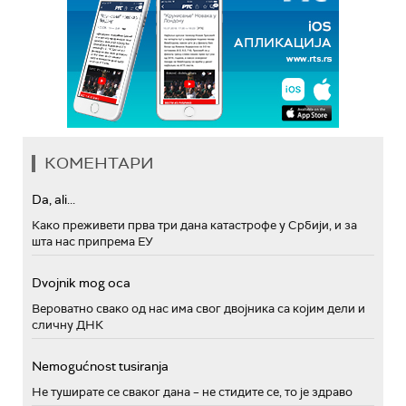
КОМЕНТАРИ
Da, ali...
Како преживети прва три дана катастрофе у Србији, и за
шта нас припрема ЕУ
Dvojnik mog oca
Вероватно свако од нас има свог двојника са којим дели и
сличну ДНК
Nemogućnost tusiranja
Не туширате се сваког дана – не стидите се, то је здраво