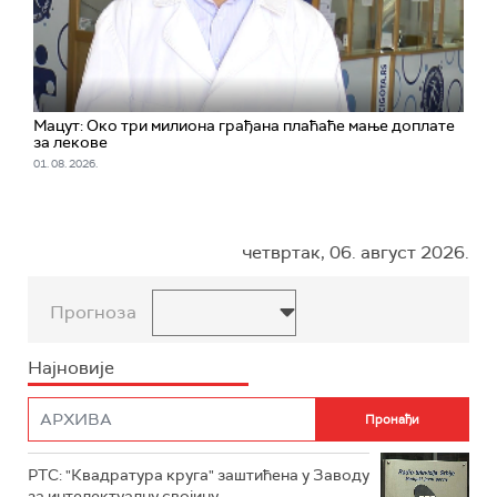
Мацут: Око три милиона грађана плаћаће мање доплате
за лекове
01. 08. 2026.
четвртак, 06. август 2026.
Прогноза
Најновије
РТС: "Квадратура круга" заштићена у Заводу
за интелектуалну својину