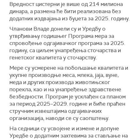
Вредност цистерни је више од 214 милиона
динара, а размена ће бити реализована без
додатних издвајања из буџета за 2025. годину.
Чланови Владе донели су и Уредбу о
утврђивању годишњег Програма мера за
спровођење одгајивачког програма за 2025.
годину, са циљем унапређења сточарства и
генетског квалитета у сточарству.
Мере су усмерене на побољшање квалитета и
укупне производње меса, млека, јаја, вуне,
меда и других производа животињског
порекла, као и на унапређење здравствене
безбедности. Програм је усклађен са планом
за период 2025–2029. године и биће праћен
стручним извештајима одгајивачких
организација, наводи се су саопштењу.
На седници су усвојене и измене и допуне
Уредбе о додатним захтевима за стављање на