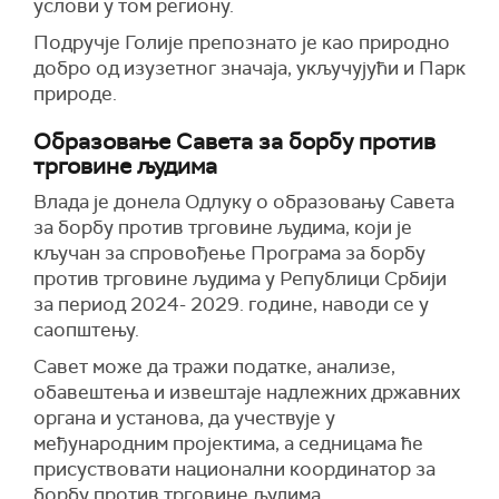
услови у том региону.
Подручје Голије препознато је као природно
добро од изузетног значаја, укључујући и Парк
природе.
Образовање Савета за борбу против
трговине људима
Влада је донела Одлуку о образовању Савета
за борбу против трговине људима, који је
кључан за спровођење Програма за борбу
против трговине људима у Републици Србији
за период 2024- 2029. године, наводи се у
саопштењу.
Савет може да тражи податке, анализе,
обавештења и извештаје надлежних државних
органа и установа, да учествује у
међународним пројектима, а седницама ће
присуствовати национални координатор за
борбу против трговине људима.