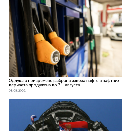
Одлука о привременој забрани извоза нафте и нафтних
деривата продужена до 31. августа
03. 08. 2026.