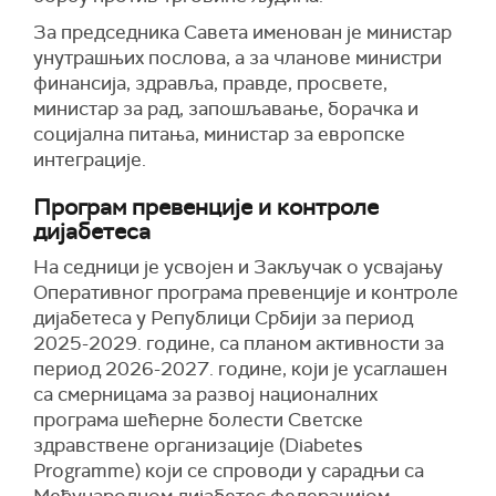
За председника Савета именован је министар
унутрашњих послова, а за чланове министри
финансија, здравља, правде, просвете,
министар за рад, запошљавање, борачка и
социјална питања, министар за европске
интеграције.
Програм превенције и контроле
дијабетеса
На седници је усвојен и Закључак о усвајању
Оперативног програма превенције и контроле
дијабетеса у Републици Србији за период
2025-2029. године, са планом активности за
период 2026-2027. године, који је усаглашен
са смерницама за развој националних
програма шећерне болести Светске
здравствене организације (Diabetes
Programme) који се спроводи у сарадњи са