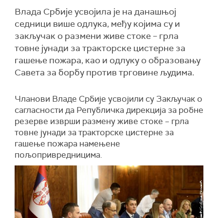
Влада Србије усвојила је на данашњој
седници више одлука, међу којима су и
закључак о размени живе стоке – грла
товне јунади за тракторске цистерне за
гашење пожара, као и одлуку о образовању
Савета за борбу против трговине људима.
Чланови Владе Србије усвојили су Закључак о
сагласности да Републичка дирекција за робне
резерве изврши размену живе стоке – грла
товне јунади за тракторске цистерне за
гашење пожара намењене
пољопривредницима.