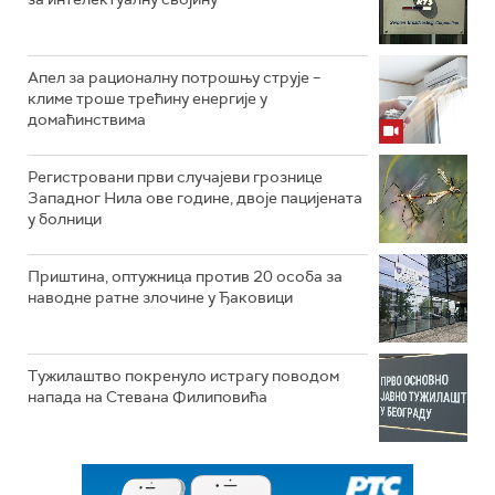
Апел за рационалну потрошњу струје –
климе троше трећину енергије у
домаћинствима
Регистровани први случајеви грознице
Западног Нила ове године, двоје пацијената
у болници
Приштина, оптужница против 20 особа за
наводне ратне злочине у Ђаковици
Тужилаштво покренуло истрагу поводом
напада на Стевана Филиповића