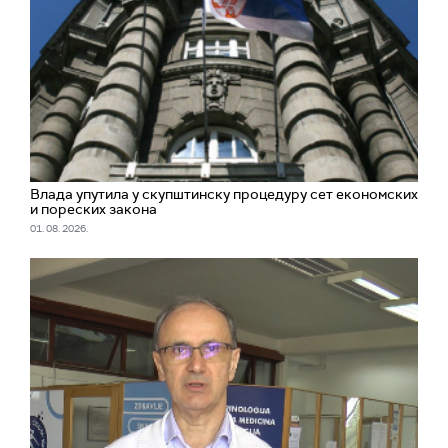
Влада упутила у скупштинску процедуру сет економских
и пореских закона
01. 08. 2026.