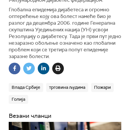
Међународном дијабетес федерацијом.
Глобална епидемија дијабетеса и огромно
оптерећење коју ова болест намеће био је
разлог да децембра 2006. године Генерална
скупштина Уједињених нација (УН) усвоји
Резолуцију о дијабетесу. Тада је први пут једно
незаразно обољење означено као глобални
проблем који се третира попут епидемије
заразне болести.
Влада Србије
трговина људима
Пожари
Голија
Везани чланци