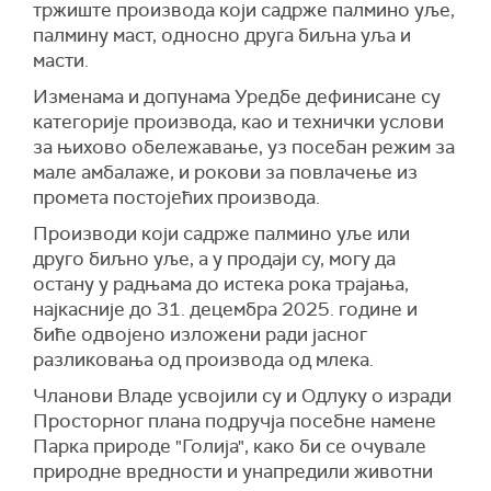
тржиште производа који садрже палмино уље,
палмину маст, односно друга биљна уља и
масти.
Изменама и допунама Уредбе дефинисане су
категорије производа, као и технички услови
за њихово обележавање, уз посебан режим за
мале амбалаже, и рокови за повлачење из
промета постојећих производа.
Производи који садрже палмино уље или
друго биљно уље, а у продаји су, могу да
остану у радњама до истека рока трајања,
најкасније до 31. децембра 2025. године и
биће одвојено изложени ради јасног
разликовања од производа од млека.
Чланови Владе усвојили су и Одлуку о изради
Просторног плана подручја посебне намене
Парка природе "Голија", како би се очувале
природне вредности и унапредили животни