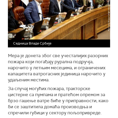
Седница Владе Србије
Мера је донета због све учесталијих разорних
пожара који погађају рурална подручја,
нарочито у летњим месецима, и ограничених
капацитета ватрогасних јединица нарочито у
удаљеним местима.
За случај могућих пожара, тракторске
цистерне са пумпама и пратећом опремом за
брзо гашење ватре биће у приправности, како
би се заштитила домаћа производња и
спречили губици у сектору пољопривреде.