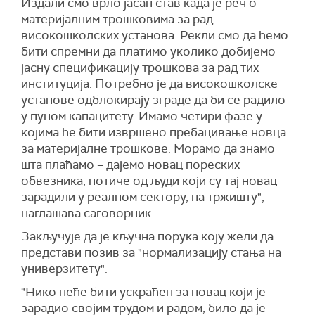
Издали смо врло јасан став када је реч о
материјалним трошковима за рад
високошколских установа. Рекли смо да ћемо
бити спремни да платимо уколико добијемо
јасну спецификацију трошкова за рад тих
институција. Потребно је да високошколске
установе одблокирају зграде да би се радило
у пуном капацитету. Имамо четири фазе у
којима ће бити извршено пребацивање новца
за материјалне трошкове. Морамо да знамо
шта плаћамо – дајемо новац пореских
обвезника, потиче од људи који су тај новац
зарадили у реалном сектору, на тржишту",
наглашава саговорник.
Закључује да је кључна порука коју жели да
представи позив за "нормализацију стања на
универзитету".
"Нико неће бити ускраћен за новац који је
зарадио својим трудом и радом, било да је