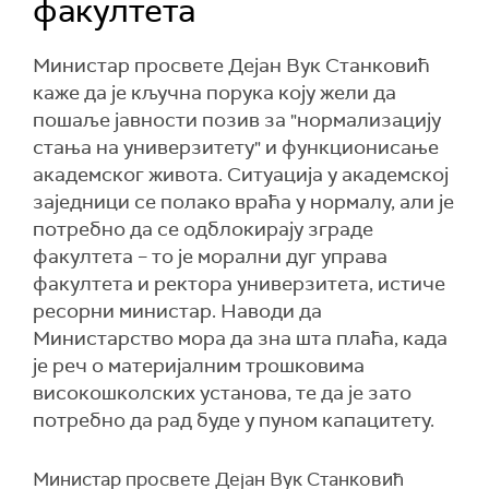
факултета
Министар просвете Дејан Вук Станковић
каже да је кључна порука коју жели да
пошаље јавности позив за "нормализацију
стања на универзитету" и функционисање
академског живота. Ситуација у академској
заједници се полако враћа у нормалу, али је
потребно да се одблокирају зграде
факултета – то је морални дуг управа
факултета и ректора универзитета, истиче
ресорни министар. Наводи да
Министарство мора да зна шта плаћа, када
је реч о материјалним трошковима
високошколских установа, те да је зато
потребно да рад буде у пуном капацитету.
Министар просвете Дејан Вук Станковић