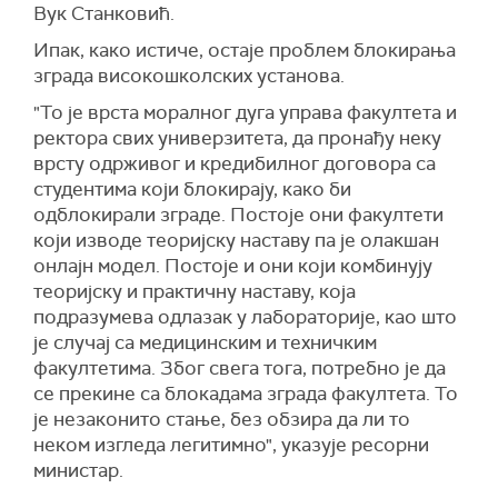
Вук Станковић.
Ипак, како истиче, остаје проблем блокирања
зграда високошколских установа.
"То је врста моралног дуга управа факултета и
ректора свих универзитета, да пронађу неку
врсту одрживог и кредибилног договора са
студентима који блокирају, како би
одблокирали зграде. Постоје они факултети
који изводе теоријску наставу па је олакшан
онлајн модел. Постоје и они који комбинују
теоријску и практичну наставу, која
подразумева одлазак у лабораторије, као што
је случај са медицинским и техничким
факултетима. Због свега тога, потребно је да
се прекине са блокадама зграда факултета. То
је незаконито стање, без обзира да ли то
неком изгледа легитимно", указује ресорни
министар.