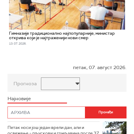
Гимназије традиционално најпопуларније; министар
открива који је најтраженији нови смер
13. 07. 2026.
петак, 07. август 2026.
Прогноза
Најновије
Петак носи још један врели дан, али и
освежење – пљускови и грмљавина после 37