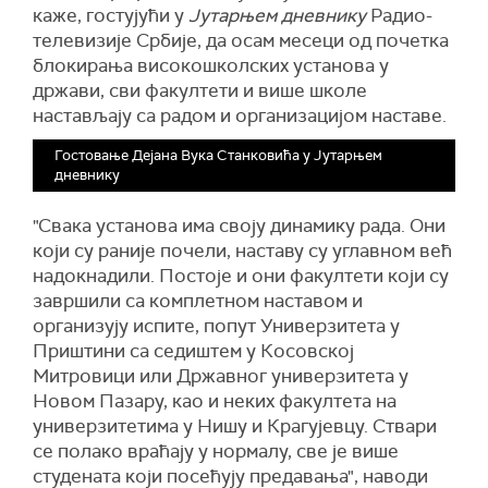
каже, гостујући у
Јутарњем дневнику
Радио-
телевизије Србије, да осам месеци од почетка
блокирања високошколских установа у
држави, сви факултети и више школе
настављају са радом и организацијом наставе.
Гостовање Дејана Вука Станковића у Јутарњем
дневнику
"Свака установа има своју динамику рада. Они
који су раније почели, наставу су углавном већ
надокнадили. Постоје и они факултети који су
завршили са комплетном наставом и
организују испите, попут Универзитета у
Приштини са седиштем у Косовској
Митровици или Државног универзитета у
Новом Пазару, као и неких факултета на
универзитетима у Нишу и Крагујевцу. Ствари
се полако враћају у нормалу, све је више
студената који посећују предавања", наводи