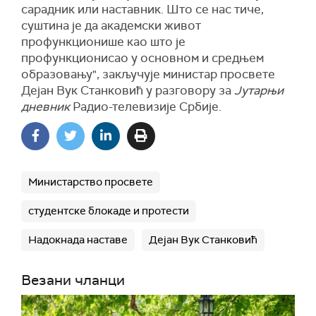
сарадник или наставник. Што се нас тиче,
суштина је да академски живот
профункционише као што је
профункционисао у основном и средњем
образовању", закључује министар просвете
Дејан Вук Станковић у разговору за
Јутарњи
дневник
Радио-телевизије Србије.
Министарство просвете
студентске блокаде и протести
Надокнада наставе
Дејан Вук Станковић
Везани чланци