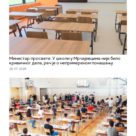
Министар просвете: У школи у Мрчајевцима није било
кривичног дела, реч је о непримереном понашању
28. 07. 2026.