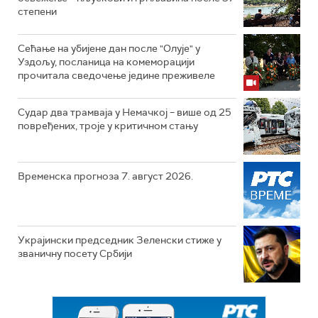
степени
Сећање на убијене дан после "Олује" у
Уздољу, посланица на комеморацији
прочитала сведочење једине преживеле
Судар два трамваја у Немачкој – више од 25
повређених, троје у критичном стању
Временска прогноза 7. август 2026.
Украјински председник Зеленски стиже у
званичну посету Србији