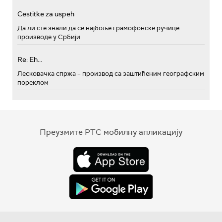
Cestitke za uspeh
Да ли сте знали да се најбоље грамофонске ручице
производе у Србији
Re: Eh...
Лесковачка спржа – производ са заштићеним географским
пореклом
Преузмите РТС мобилну апликацију