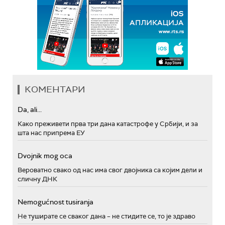
КОМЕНТАРИ
Da, ali...
Како преживети прва три дана катастрофе у Србији, и за
шта нас припрема ЕУ
Dvojnik mog oca
Вероватно свако од нас има свог двојника са којим дели и
сличну ДНК
Nemogućnost tusiranja
Не туширате се сваког дана – не стидите се, то је здраво