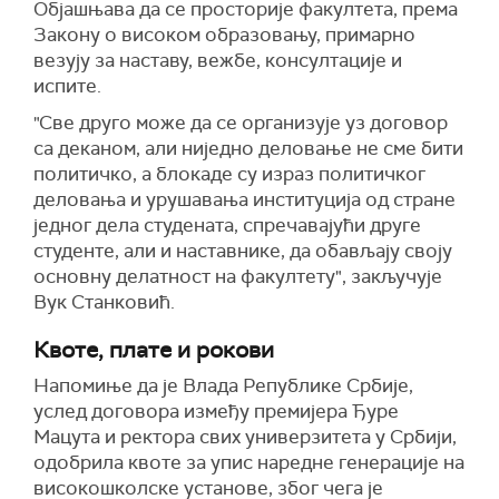
Објашњава да се просторије факултета, према
Закону о високом образовању, примарно
везују за наставу, вежбе, консултације и
испите.
"Све друго може да се организује уз договор
са деканом, али ниједно деловање не сме бити
политичко, а блокаде су израз политичког
деловања и урушавања институција од стране
једног дела студената, спречавајући друге
студенте, али и наставнике, да обављају своју
основну делатност на факултету", закључује
Вук Станковић.
Квоте, плате и рокови
Напомиње да је Влада Републике Србије,
услед договора између премијера Ђуре
Мацута и ректора свих универзитета у Србији,
одобрила квоте за упис наредне генерације на
високошколске установе, због чега је