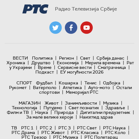
Радио Телевизија Србије
|
|
|
|
ВЕСТИ
Политика
Регион
Свет
Србија данас
|
|
|
|
Хроника
Друштво
Економија
Мерила времена
Рат
|
|
|
|
у Украјини
Време
Сервисне вести
Сматрачница
|
Подкаст
ЕУ могућности 2026
|
|
|
|
СПОРТ
Фудбал
Кошарка
Тенис
Одбојка
|
|
|
|
Рукомет
Ватерполо
Атлетика
Ауто-мото
Остали
|
спортови
Меморијал РТС
|
|
|
МАГАЗИН
Живот
Занимљивости
Музика
|
|
|
|
Технологијa
Путујемо
Свет познатих
Здравље
|
|
|
|
Филм и ТВ
Наука
Природа
Дигитални предузетник
|
За мале велике хероје
Наизглед здрав
|
|
|
|
|
ТВ
РТС 1
РТС 2
РТС 3
РТС Свет
РТС Наука
|
|
|
|
РТС Драма
РТС Живот
РТС Класика
РТС Коло
|
|
РТС Трезор
РТС Музика
РТС Полетарац