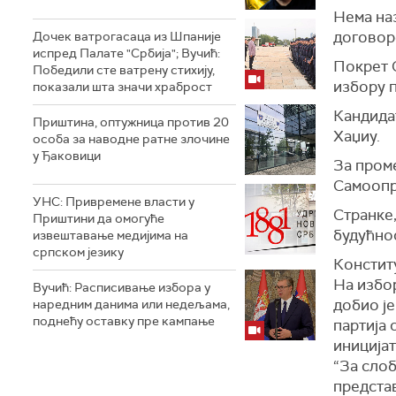
Нема наз
договор
Дочек ватрогасаца из Шпаније
испред Палате "Србија"; Вучић:
Покрет 
Победили сте ватрену стихију,
избору 
показали шта значи храброст
Кандида
Приштина, оптужница против 20
Хаџиу.
особа за наводне ратне злочине
у Ђаковици
За пром
Самоопр
УНС: Привремене власти у
Странке,
Приштини да омогуће
будућно
извештавање медијима на
српском језику
Констит
На избо
Вучић: Расписивање избора у
добио ј
наредним данима или недељама,
поднећу оставку пре кампање
партија 
иницијат
“За слоб
предста