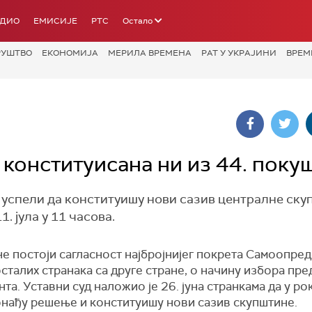
АДИО
ЕМИСИЈЕ
РТС
Остало
РУШТВО
ЕКОНОМИЈА
МЕРИЛА ВРЕМЕНА
РАТ У УКРАЈИНИ
ВРЕМ
конституисана ни из 44. покуш
у успели да конституишу нови сазив централне ску
1. јула у 11 часова.
не постоји сагласност најбројнијег покрета Самоопре
осталих странака са друге стране, о начину избора пр
та. Уставни суд наложио је 26. јуна странкама да у ро
онађу решење и конституишу нови сазив скупштине.