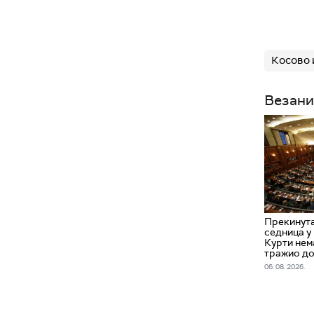
Косово 
Везани
Прекинута
седница у
Курти нем
тражио д
06. 08. 2026.