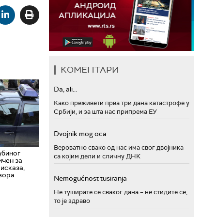
КОМЕНТАРИ
Da, ali...
Како преживети прва три дана катастрофе у
Србији, и за шта нас припрема ЕУ
Dvojnik mog oca
Вероватно свако од нас има свог двојника
убиног
са којим дели и сличну ДНК
ичен за
исказа,
твора
Nemogućnost tusiranja
Не туширате се сваког дана – не стидите се,
то је здраво