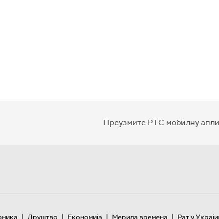
Преузмите РТС мобилну апли
|
|
|
|
оника
Друштво
Економија
Мерила времена
Рат у Украји