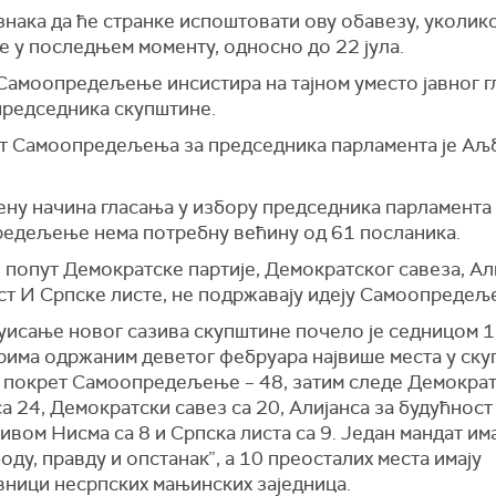
нака да ће странке испоштовати ову обавезу, уколико
е у последњем моменту, односно до 22 јула.
Самоопредељење инсистира на тајном уместо јавног г
председника скупштине.
т Самоопредељења за председника парламента је А
ену начина гласања у избору председника парламента
едељење нема потребну већину од 61 посланика.
 попут Демократске партије, Демократског савеза, Ал
ст И Српске листе, не подржавају идеју Самоопредељ
уисање новог сазива скупштине почело је седницом 1
рима одржаним деветог фебруара највише места у ск
е покрет Самоопредељење – 48, затим следе Демокра
са 24, Демократски савез са 20, Алијанса за будућност
ивом Нисма са 8 и Српска листа са 9. Један мандат им
оду, правду и опстанак”, а 10 преосталих места имају
вници несрпских мањинских заједница.