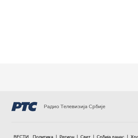
Радио Телевизија Србије
|
|
|
|
ВЕСТИ
Политика
Регион
Свет
Србија данас
Хр