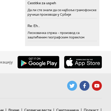
Cestitke za uspeh
Да ли сте знали да се најбоље грамофонске
ручице производе у Србији
Re: Eh...
Лесковачка спржа – производ са
заштићеним географским пореклом
кацију
|
|
|
|
|
ни
Време
Сервисне вести
Сматрачница
Подкаст