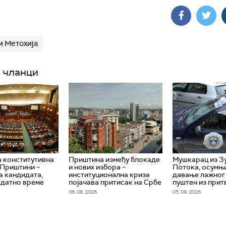
и Метохија
 чланци
 конститутивна
Приштина између блокаде
Мушкарац из З
 Приштини –
и нових избора –
Потока, осумњ
а кандидата,
институционална криза
давање лажног 
одатно време
појачава притисак на Србе
пуштен из при
06. 08. 2026.
05. 08. 2026.