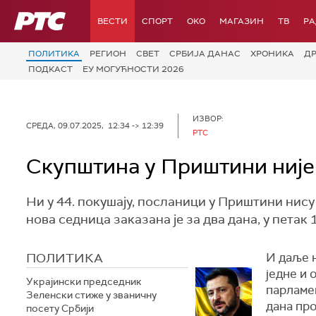
РТС
ВЕСТИ
СПОРТ
OKO
МАГАЗИН
ТВ
Р
ПОЛИТИКА
РЕГИОН
СВЕТ
СРБИЈА ДАНАС
ХРОНИКА
Д
ПОДКАСТ
ЕУ МОГУЋНОСТИ 2026
ИЗВОР:
СРЕДА, 09.07.2025, 12:34 -> 12:39
РТС
Скупштина у Приштини није 
Ни у 44. покушају, посланици у Приштини нис
нова седница заказана је за два дана, у петак 1
ПОЛИТИКА
И даље 
једне и 
Украјински председник
парламен
Зеленски стиже у званичну
дана пр
посету Србији