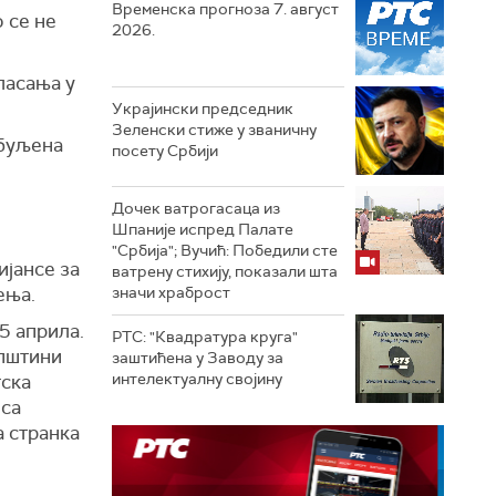
Временска прогноза 7. август
 се не
2026.
ласања у
Украјински председник
Зеленски стиже у званичну
љбуљена
посету Србији
Дочек ватрогасаца из
Шпаније испред Палате
"Србија"; Вучић: Победили сте
ијансе за
ватрену стихију, показали шта
ења.
значи храброст
5 априла.
РТС: "Квадратура круга"
упштини
заштићена у Заводу за
интелектуалну својину
тска
 са
а странка