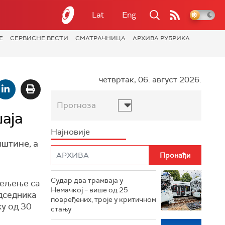
Lat
Eng
Е
СЕРВИСНЕ ВЕСТИ
СМАТРАЧНИЦА
АРХИВА РУБРИКА
четвртак, 06. август 2026.
Прогноза
аја
Најновије
пштине, а
Судар два трамваја у
дељење са
Немачкој – више од 25
едседника
повређених, троје у критичном
ку од 30
стању