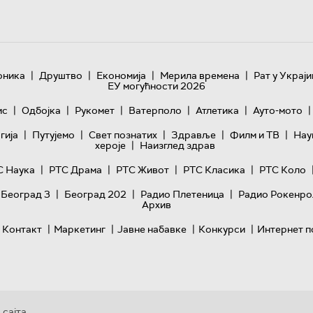
|
|
|
|
оника
Друштво
Економија
Мерила времена
Рат у Украји
ЕУ могућности 2026
|
|
|
|
|
|
ис
Одбојка
Рукомет
Ватерполо
Атлетика
Ауто-мото
|
|
|
|
|
гијa
Путујемо
Свет познатих
Здравље
Филм и ТВ
Нау
|
хероје
Наизглед здрав
|
|
|
|
С Наука
РТС Драма
РТС Живот
РТС Класика
РТС Коло
|
|
|
 Београд 3
Београд 202
Радио Плетеница
Радио Рокенро
Архив
|
|
|
|
Контакт
Маркетинг
Јавне набавке
Конкурси
Интернет п
 сајта