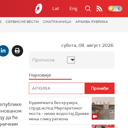
Lat
Eng
Е
СЕРВИСНЕ ВЕСТИ
СМАТРАЧНИЦА
АРХИВА РУБРИКА
субота, 08. август 2026.
Прогноза
Најновије
х
Будимпешта без крузера,
Републике
спруд испод Маргаретиног
менованом
моста – низак водостај Дунава
у да ће
мења слику региона
едничким