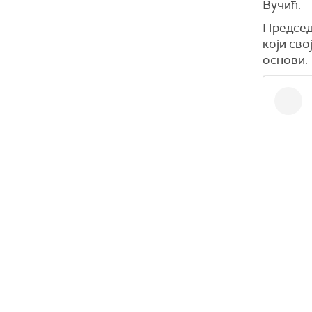
Вучић.
Председ
који сво
основи.