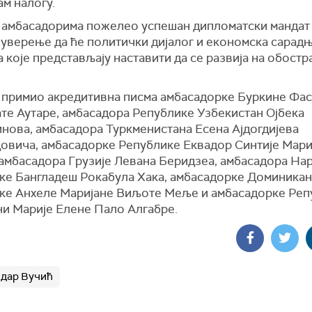
м налогу.
е амбасадорима пожелео успешан дипломатски мандат
 уверење да ће политички дијалог и економска сарадњ
 које представљају наставити да се развија на обостр
е примио акредитивна писма амбасадорке Буркине Фа
те Аутаре, амбасадора Републике Узбекистан Ојбека
нова, амбасадора Туркменистана Есена Ајдогдијева
овича, амбасадорке Републике Еквадор Синтије Мари
 амбасадора Грузије Левана Беридзеа, амбасадора На
ке Бангладеш Рокабула Хака, амбасадорке Доминика
ке Анхеле Маријане Виљоте Меље и амбасадорке Реп
и Марије Елене Пало Алгабре.
дар Вучић