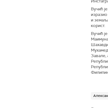
Инстагра
Вучић ј
изразио
и земаља
корист.
Вучић ј
Маимуна
Шахавди
Мухамед
Завале,
Републи
Републи
Филипин
Aлексан