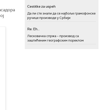
Cestitke za uspeh
асадора
Да ли сте знали да се најбоље грамофонске
ој
ручице производе у Србији
Re: Eh...
Лесковачка спржа – производ са
заштићеним географским пореклом