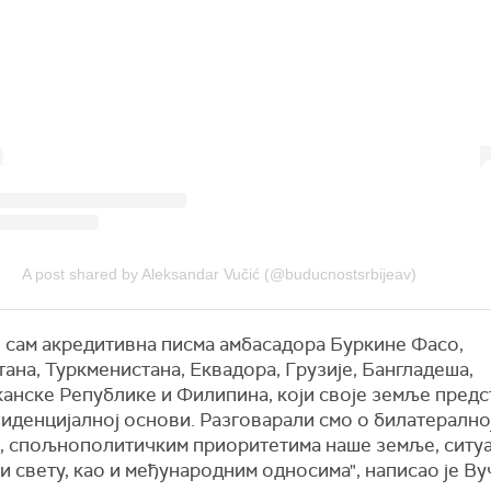
A post shared by Aleksandar Vučić (@buducnostsrbijeav)
 сам акредитивна писма амбасадора Буркине Фасо,
ана, Туркменистана, Еквадора, Грузије, Бангладеша,
анске Републике и Филипина, који своје земље предс
иденцијалној основи. Разговарали смо о билатерално
, спољнополитичким приоритетима наше земље, ситуа
и свету, као и међународним односима", написао је Ву