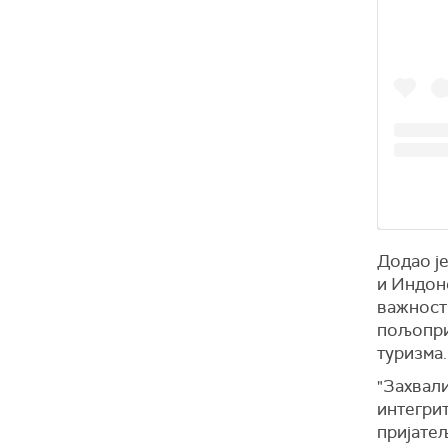
Додао је
и Индоне
важност
пољоприв
туризма.
"Захвал
интегри
пријатељ