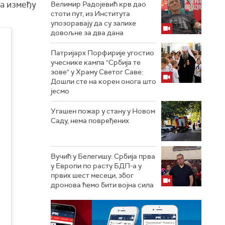
а између
Велимир Радојевић крв дао
стоти пут, из Института
упозоравају да су залихе
довољне за два дана
Патријарх Порфирије угостио
учеснике кампа "Србија те
зове" у Храму Светог Саве:
Дошли сте на корен онога што
јесмо
Угашен пожар у стану у Новом
Саду, нема повређених
Вучић у Белегишу: Србија прва
у Европи по расту БДП-а у
првих шест месеци, због
дронова ћемо бити војна сила