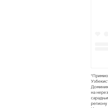
"Примио
Узбекист
Доминик
на нерез
сарадњи
региону 