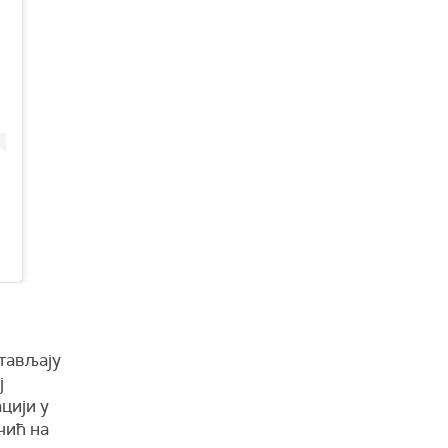
тављају
ј
цији у
чић на