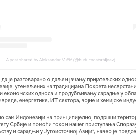
A post shared by Aleksandar Vučić (@buducnostsrbijeav)
 да је разговарано о даљем јачању пријатељских одно
зије, утемељених на традицијама Покрета несврстаних
и економских односа и продубљивању сарадње у обл
реде, енергетике, ИТ сектора, војне и хемијске инду
ио сам Индонезији на принципијелној подршци терито
тету Србије и помоћи током нашег приступања Спораз
ству и сарадњи у Југоисточној Азији", навео је предс