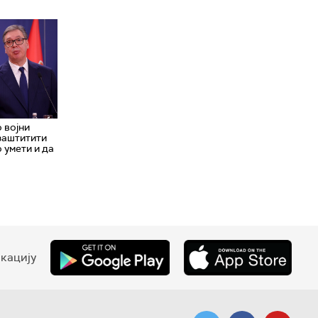
 војни
 заштитити
 умети и да
кацију