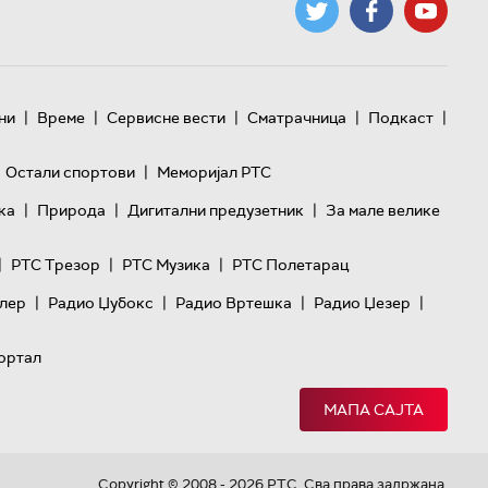
|
|
|
|
|
ни
Време
Сервисне вести
Сматрачница
Подкаст
|
Остали спортови
Меморијал РТС
|
|
|
ка
Природа
Дигитални предузетник
За мале велике
|
|
|
РТС Трезор
РТС Музика
РТС Полетарац
|
|
|
|
лер
Радио Џубокс
Радио Вртешка
Радио Џезер
ортал
МАПА САЈТА
Copyright © 2008 - 2026 РТС. Сва права задржана.