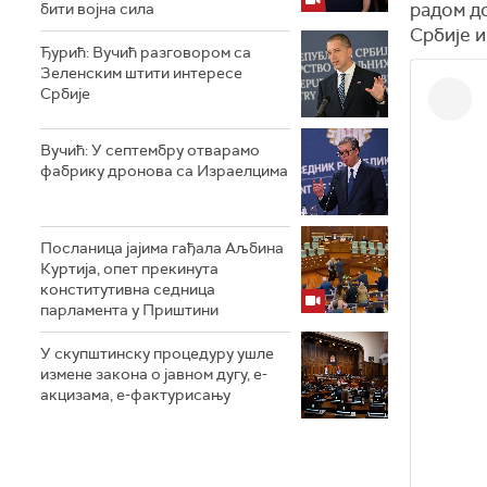
радом д
бити војна сила
Србије и
Ђурић: Вучић разговором са
Зеленским штити интересе
Србије
Вучић: У септембру отварамо
фабрику дронова са Израелцима
Посланица јајима гађала Аљбина
Куртија, опет прекинута
конститутивна седница
парламента у Приштини
У скупштинску процедуру ушле
измене закона о јавном дугу, е-
акцизама, е-фактурисању