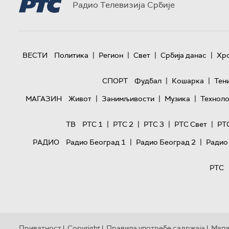
Радио Телевизија Србије
|
|
|
|
ВЕСТИ
Политика
Регион
Свет
Србија данас
Хр
|
|
СПОРТ
Фудбал
Кошарка
Тен
|
|
|
МАГАЗИН
Живот
Занимљивости
Музика
Техноло
|
|
|
|
ТВ
РТС 1
РТС 2
РТС 3
РТС Свет
РТ
|
|
РАДИО
Радио Београд 1
Радио Београд 2
Радио
РТС
Приватност
Copyright
Правила употребе садржаја
Мапа
|
|
|