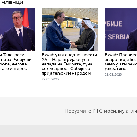
 чланци
 Телеграф:
Вучић у изненадној посети
Вучић: Правимо
ни за Русију, ни
УАЕ: Најоштрија осуда
апарат који ће
ропе, његова
напада на Емирате, пуна
земљу, али ћемо
га је интерес
солидарност Србије са
узвратимо
пријатељским народом
01. 03. 2026.
22. 03. 2026.
Преузмите РТС мобилну апли