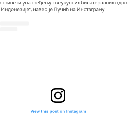
опринети унапређењу свеукупних билатералних однос
 Индонезије", навео је Вучић на Инстаграму.
View this post on Instagram