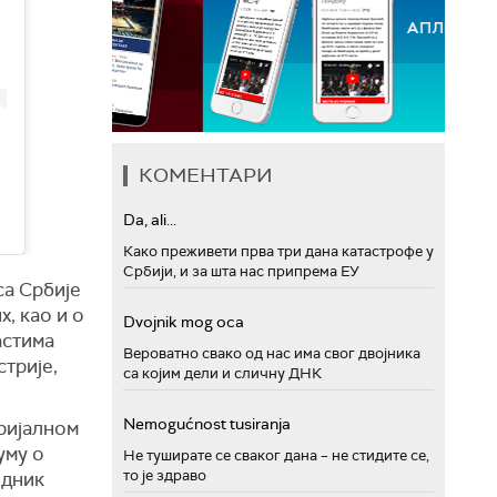
КОМЕНТАРИ
Da, ali...
Како преживети прва три дана катастрофе у
Србији, и за шта нас припрема ЕУ
са Србије
, као и о
Dvojnik mog oca
астима
Вероватно свако од нас има свог двојника
стрије,
са којим дели и сличну ДНК
Nemogućnost tusiranja
ријалном
уму о
Не туширате се сваког дана – не стидите се,
то је здраво
едник