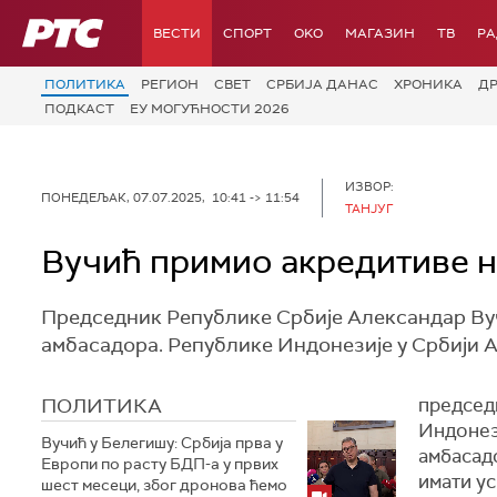
РТС
ВЕСТИ
СПОРТ
OKO
МАГАЗИН
ТВ
Р
ПОЛИТИКА
РЕГИОН
СВЕТ
СРБИЈА ДАНАС
ХРОНИКА
Д
ПОДКАСТ
ЕУ МОГУЋНОСТИ 2026
ИЗВОР:
ПОНЕДЕЉАК, 07.07.2025, 10:41 -> 11:54
ТАНЈУГ
Вучић примио акредитиве 
Председник Републике Србије Александар Ву
амбасадора. Републике Индонезије у Србији 
ПОЛИТИКА
председ
Индонез
Вучић у Белегишу: Србија прва у
амбасад
Европи по расту БДП-а у првих
имати ус
шест месеци, због дронова ћемо