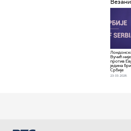
Везани
Лондонски
Вучић није 
против Ев
једина бри
Србије
23. 03. 2026.