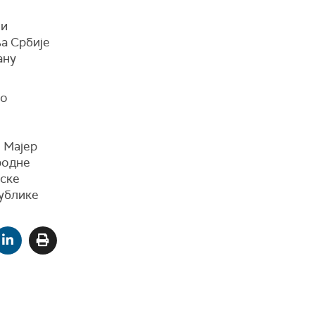
 и
а Србије
ану
со
 Мајер
родне
нске
ублике