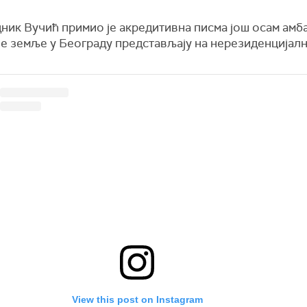
ник Вучић примио је акредитивна писма још осам амб
је земље у Београду представљају на нерезиденцијалн
View this post on Instagram