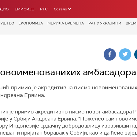
АДИО
ЕМИСИЈЕ
РТС
Остало
РУШТВО
ЕКОНОМИЈА
МЕРИЛА ВРЕМЕНА
РАТ У УКРАЈИНИ
ВРЕМ
новоименованихих амбасадора
чић примио је акредитивна писма новоименовани
Андреана Ервина.
ник је примио акредитивно писмо новог амбасадора 
ије у Србији Андреана Ервина. "Пожелео сам новои
ору Индонезије срдачну добродошлицу изразивши над
пешан и пријатан боравак у Србији, као и да ћемо зај