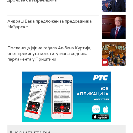
дронова са Израелцима
Андраш Бакa предложен за председника
Мађарске
Посланица јајима гађала Аљбина Куртија,
опет прекинута конститутивна седница
парламента у Приштини