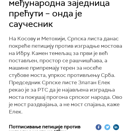
међународна заједница
прећути – онда је
саучесник
На Косову и Метохији, Српска листа данас
покреће петицију против изградње мостoва
на Ибру. Камен темељац за први је већ
постављен, простор се рашчишћава, а
машине припремају терен за носеће
стубове моста, упркос противљењу Срба.
Председник Српске листе Златан Елек
рекао је за РТС да је најављена изградња
моста покушај прогона српског народа. Ово
је мост раздвајања, а не мост спајања, каже
Елек.
Потписивање петиције против