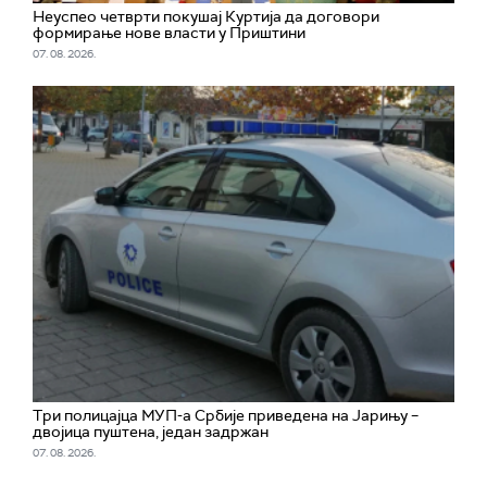
Неуспео четврти покушај Куртија да договори
формирање нове власти у Приштини
07. 08. 2026.
Три полицајца МУП-а Србије приведена на Јарињу –
двојица пуштена, један задржан
07. 08. 2026.