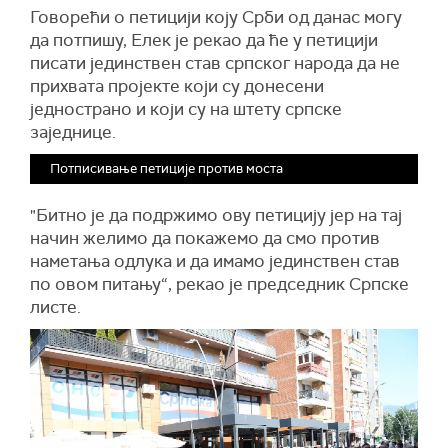
Говорећи о
петицији коју Срби од данас могу
да потпишу,
Елек је рекао да ће у
петицији
писати јединствен став српског народа да не
прихвата пројекте који су донесени
једнострано и који су на штету српске
заједнице.
Потписивање петиције против моста
"Б
итно је да подржимо ову петицију јер на тај
начин желимо да покажемо да смо против
наметања одлука и да имамо јединствен став
по овом питању“,
рекао је
председник Српске
листе.