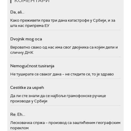
КОМЕНТАРИ
Da, ali...
Како преживети прва три дана катастрофе у Србији, и за
шта нас припрема ЕУ
Dvojnik mog oca
Вероватно свако од нас има свог двојника са којим дели и
сличну ДНК
Nemogućnost tusiranja
Не туширате се сваког дана – не стидите се, то је здраво
Cestitke za uspeh
Да ли сте знали да се најбоље грамофонске ручице
производе у Србији
Re: Eh...
Лесковачка спржа – производ са заштићеним географским
пореклом