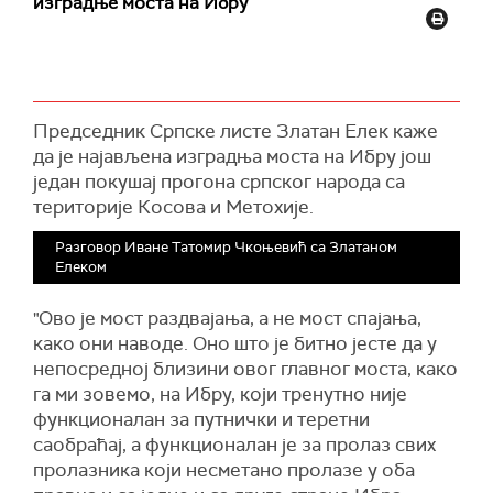
изградње моста на Ибру
П
редседник Српске листе Златан Елек
каже
да је н
ајављена изградња моста на Ибру још
један покушај прогона српског народа са
територије Косова и Метохије.
Разговор Иване Татомир Чкоњевић са Златаном
Елеком
"Ово је мост раздвајања, а не мост спајања,
како они наводе. Оно што је битно јесте да у
непосредној близини овог главног моста, како
га ми зовемо, на Ибру, који тренутно није
функционалан за путнички и теретни
саобраћај, а функционалан је за пролаз свих
пролазника који несметано пролазе у оба