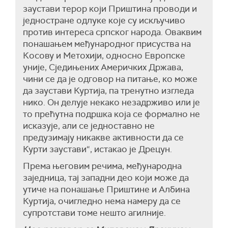
заустави терор који Приштина проводи и
једностране одлуке које су искључиво
против интереса српског народа.
О
ваквим
понашањем међународн
ог
присуств
а
на
Косову и Метохији, односно Европске
уније, Сједињених Америчких Држава,
чини се да је одговор на питање, ко може
да заустави Куртија, па тренутно изгледа
нико. Он делује некако незадрживо или је
то прећутна подршка која се формално не
исказује, али се једноставно не
предузимају никакве активности да се
Курти заустави“,
истакао је Дрецун.
Према његовим речима,
међународна
заједница, тај западни део који може да
утиче на понашање Приштине и Албина
Куртија, очигледно нема намеру да се
супротстави томе нешто агилније.