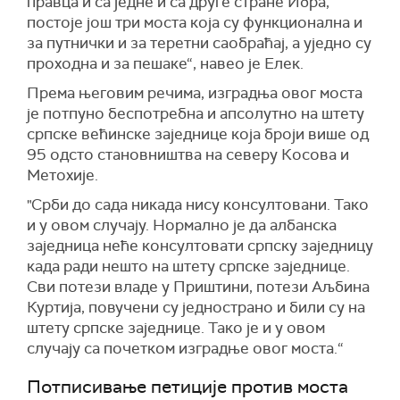
правца и са једне и са друге стране Ибра,
п
остоје још три моста која су функционална и
за путнички и за теретни саобраћај, а уједно су
проходна и за пешаке“,
навео је Елек.
Према његовим речима,
изградња овог моста
је
потпуно беспотребна и апсолутно на штету
српске већинске заједнице која броји
више од
95
одсто
становништва на северу Косова и
Метохије.
"Срби до сада никада нису консултовани. Тако
и у овом случају. Нормално је да албанска
заједница неће консултовати српску заједницу
када ради нешто на штету српске заједнице.
Сви потези владе у Приштини, потези Аљбина
Куртија, повучени су једнострано и били су на
штету српске заједнице. Тако је и у овом
случају са почетком изградње овог моста.“
Потписивање петиције против моста