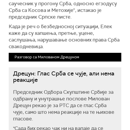
саучесник у прогону Срба, односно егзодусу
Срба са Косова и Метохије“,
истакао је
председник Српске листе.
Када је реч о
безбедносној ситуацији, Елек
каже да су
х
апшења, претње, уцене,
саслушања, нарушавање основних права Срба
свакодневица.
Разговор са Милованом Дрецуном
Дрецун: Глас Срба се чује, али нема
реакције
Председник Одбора Скупштине Србије за
одбрану и унутрашње послове Милован
Дрецун рекао је за РТС да се
глас
Срба
чује, само што нема реакције на те њихове
гласове.
"Сада бих рекао чак ни на вапаје да се