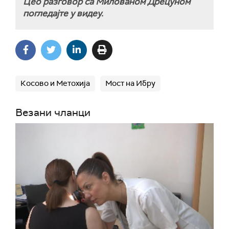
Цео разговор са Милованом Дрецуном
погледајте у видеу.
Косово и Метохија
Мост на Ибру
Везани чланци