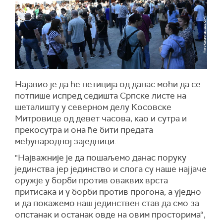
Најавио је да ће п
етиција од данас моћи да се
потпише испред седишта Српске листе на
шеталишту у северном делу Косовске
Митровице од девет
часова, као
и сутра и
прекосутра и
она
ће бити предата
међународној заједници.
"Најважније је да пошаљемо данас поруку
јединства јер јединство и слога су наше најјаче
оружје у борби против оваквих врста
притисака и у борби против прогона, а уједно
и да покажемо наш јединствен став да смо за
опстанак и останак овде на овим просторима“,