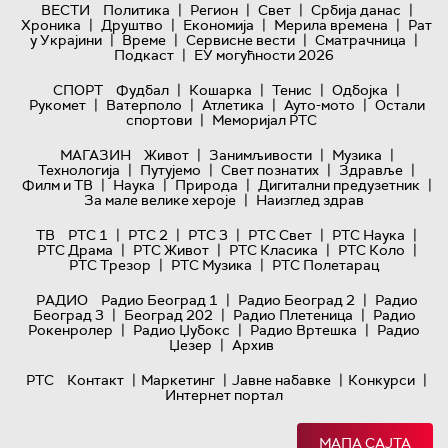
|
|
|
|
ВЕСТИ
Политика
Регион
Свет
Србија данас
|
|
|
|
Хроника
Друштво
Економија
Мерила времена
Рат
|
|
|
|
у Украјини
Време
Сервисне вести
Сматрачница
|
Подкаст
ЕУ могућности 2026
|
|
|
|
СПОРТ
Фудбал
Кошарка
Тенис
Одбојка
|
|
|
|
Рукомет
Ватерполо
Атлетика
Ауто-мото
Остали
|
спортови
Меморијал РТС
|
|
|
МАГАЗИН
Живот
Занимљивости
Музика
|
|
|
|
Технологијa
Путујемо
Свет познатих
Здравље
|
|
|
|
Филм и ТВ
Наука
Природа
Дигитални предузетник
|
За мале велике хероје
Наизглед здрав
|
|
|
|
|
ТВ
РТС 1
РТС 2
РТС 3
РТС Свет
РТС Наука
|
|
|
|
РТС Драма
РТС Живот
РТС Класика
РТС Коло
|
|
РТС Трезор
РТС Музика
РТС Полетарац
|
|
РАДИО
Радио Београд 1
Радио Београд 2
Радио
|
|
|
Београд 3
Београд 202
Радио Плетеница
Радио
|
|
|
Рокенролер
Радио Џубокс
Радио Вртешка
Радио
|
Џезер
Архив
|
|
|
|
РТС
Контакт
Маркетинг
Јавне набавке
Конкурси
Интернет портал
МАПА САЈТА