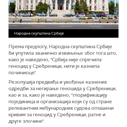
Народна скупштина Србије
Према предлогу, Народна скупштина Србије
би упутила званично извињење због тога што,
како је наведено, "Србија није спречила
геноцид у Сребреници, нити је казнила
починиоце".
Резолуција предвиђа и увођење казнених
одредби за негирање геноцида у Сребреници,
као и за, како је наведено, "глорификацију
појединица и организација који су од стране
релевантних међународних судова оглашени
кривим за геноцид у Сребреници, ратне и
друге злочине".