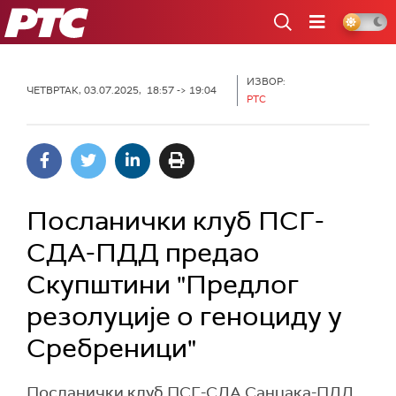
РТС
ИЗВОР:
ЧЕТВРТАК, 03.07.2025, 18:57 -> 19:04
РТС
Посланички клуб ПСГ-
СДА-ПДД предао
Скупштини "Предлог
резолуције о геноциду у
Сребреници"
Посланички клуб ПСГ-СДА Санџака-ПДД