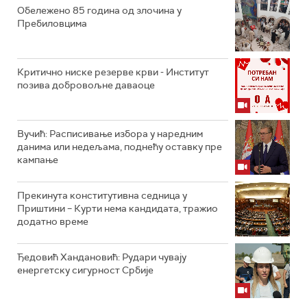
Обележено 85 година од злочина у
Пребиловцима
Критично ниске резерве крви - Институт
позива добровољне даваоце
Вучић: Расписивање избора у наредним
данима или недељама, поднећу оставку пре
кампање
Прекинута конститутивна седница у
Приштини – Курти нема кандидата, тражио
додатно време
Ђедовић Хандановић: Рудари чувају
енергетску сигурност Србије