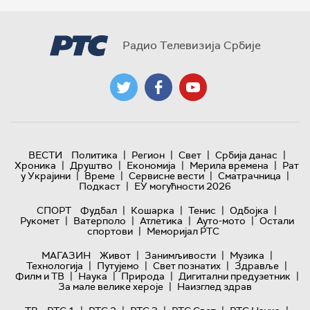
Радио Телевизија Србије
|
|
|
|
ВЕСТИ
Политика
Регион
Свет
Србија данас
|
|
|
|
Хроника
Друштво
Економија
Мерила времена
Рат
|
|
|
|
у Украјини
Време
Сервисне вести
Сматрачница
|
Подкаст
ЕУ могућности 2026
|
|
|
|
СПОРТ
Фудбал
Кошарка
Тенис
Одбојка
|
|
|
|
Рукомет
Ватерполо
Атлетика
Ауто-мото
Остали
|
спортови
Меморијал РТС
|
|
|
МАГАЗИН
Живот
Занимљивости
Музика
|
|
|
|
Технологијa
Путујемо
Свет познатих
Здравље
|
|
|
|
Филм и ТВ
Наука
Природа
Дигитални предузетник
|
За мале велике хероје
Наизглед здрав