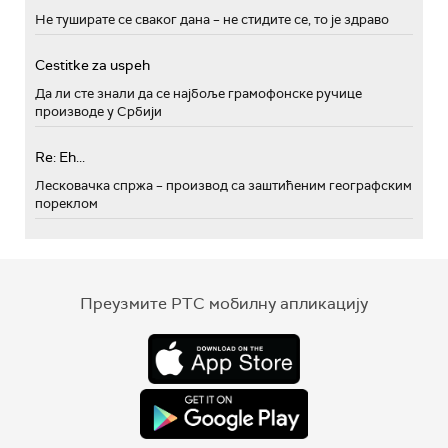
Не туширате се сваког дана – не стидите се, то је здраво
Cestitke za uspeh
Да ли сте знали да се најбоље грамофонске ручице
производе у Србији
Re: Eh...
Лесковачка спржа – производ са заштићеним географским
пореклом
Преузмите РТС мобилну апликацију