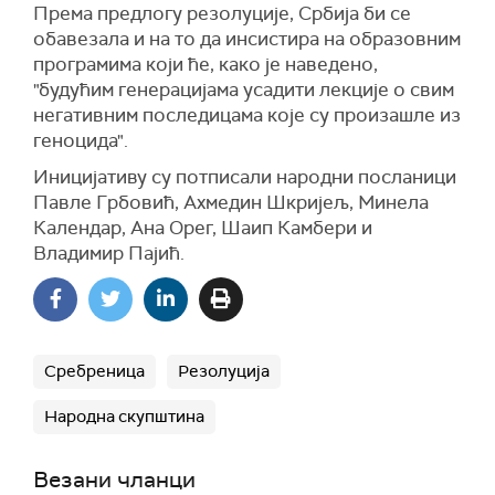
Према предлогу резолуције, Србија би се
обавезала и на то да инсистира на образовним
програмима који ће, како је наведено,
"будућим генерацијама усадити лекције о свим
негативним последицама које су произашле из
геноцида".
Иницијативу су потписали народни посланици
Павле Грбовић, Ахмедин Шкријељ, Минела
Календар, Ана Орег, Шаип Камбери и
Владимир Пајић.
Сребреница
Резолуција
Народна скупштина
Везани чланци