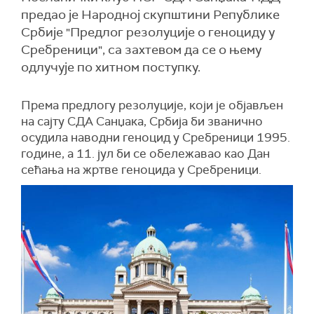
предао је Народној скупштини Републике
Србије "Предлог резолуције о геноциду у
Сребреници", са захтевом да се о њему
одлучује по хитном поступку.
Према предлогу резолуције, који је објављен
на сајту СДА Санџака, Србија би званично
осудила наводни геноцид у Сребреници 1995.
године, а 11. јул би се обележавао као Дан
сећања на жртве геноцида у Сребреници.