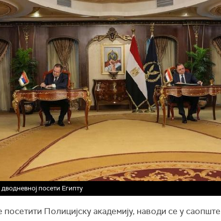
 дводневној посети Египту
 посетити Полицијску академију, наводи се у саопшт