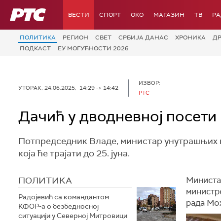
РТС
ВЕСТИ
СПОРТ
OKO
МАГАЗИН
ТВ
Р
ПОЛИТИКА
РЕГИОН
СВЕТ
СРБИЈА ДАНАС
ХРОНИКА
Д
ПОДКАСТ
ЕУ МОГУЋНОСТИ 2026
ИЗВОР:
УТОРАК, 24.06.2025, 14:29 -> 14:42
РТС
Дачић у дводневној посети
Потпредседник Владе, министар унутрашњих п
која ће трајати до 25. јуна.
ПОЛИТИКА
Министа
министр
Радојевић са командантом
рада Мо
КФОР-а о безбедносној
ситуацији у Северној Митровици