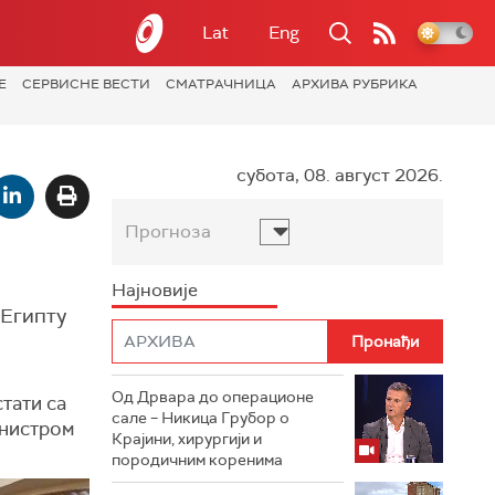
Lat
Eng
Е
СЕРВИСНЕ ВЕСТИ
СМАТРАЧНИЦА
АРХИВА РУБРИКА
субота, 08. август 2026.
Прогноза
Најновије
 Египту
Од Дрвара до операционе
тати са
сале – Никица Грубор о
инистром
Крајини, хирургији и
породичним коренима