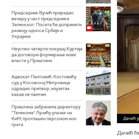
Председник Вучић приредио
вечеру у част председника
Зеленског: Посета ће допринети
развоју односа Србије и
Украјине
Неуспео четврти покушај Куртија
да договори формирање нове
власти у Приштини
Адвокат Пантовић: Костовићу
суд у Косовској Митровици
одредио притвор, изузетак
какав не памтим
Приштина забранила директору
"Телекома" Лучићу улазак на
КиМ, проглашен персоном нон
Дачић у
грата
Дачић ће