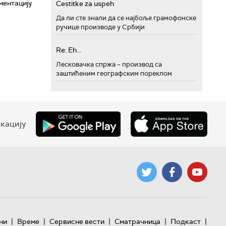
ментацију
Cestitke za uspeh
Да ли сте знали да се најбоље грамофонске
ручице производе у Србији
Re: Eh...
Лесковачка спржа – производ са
заштићеним географским пореклом
кацију
|
|
|
|
|
ни
Време
Сервисне вести
Сматрачница
Подкаст