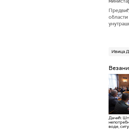
министа
Предвиђ
области
унутраш
Ивица 
Везани
Дачић: Шт
непотреб
воде, ситу