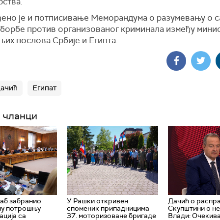
рства.
ено је и потписивање Меморандума о разумевању о с
 борбе против организованог криминала између мини
њих послова Србије и Египта.
Дачић
Египат
 чланци
аб забранио
У Рашки откривен
Дачић о распра
ну потрошњу
споменик припадницима
Скупштини о н
ација са
37. моторизоване бригаде
Влади: Очекив