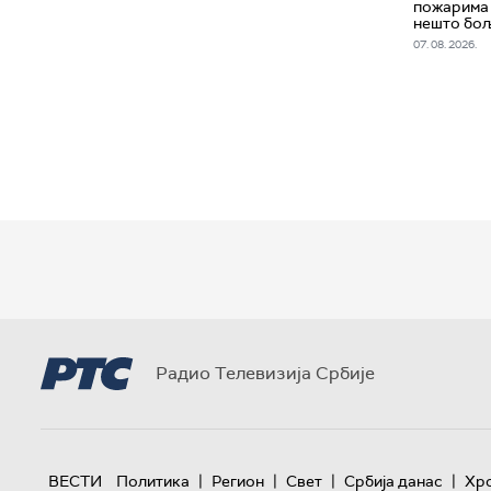
пожарима 
нешто бо
07. 08. 2026.
Радио Телевизија Србије
|
|
|
|
ВЕСТИ
Политика
Регион
Свет
Србија данас
Хр