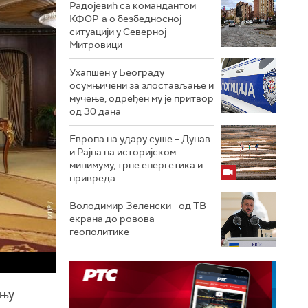
Радојевић са командантом
КФОР-а о безбедносној
ситуацији у Северној
Митровици
Ухапшен у Београду
осумњичени за злостављање и
мучење, одређен му је притвор
од 30 дана
Европа на удару суше – Дунав
и Рајна на историјском
минимуму, трпе енергетика и
привреда
Володимир Зеленски - од ТВ
екрана до ровова
геополитике
ењу