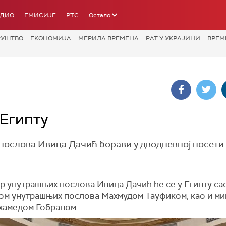
АДИО
ЕМИСИЈЕ
РТС
Остало
РУШТВО
ЕКОНОМИЈА
МЕРИЛА ВРЕМЕНА
РАТ У УКРАЈИНИ
ВРЕМ
 Египту
ослова Ивица Дачић борави у дводневној посети
р унутрашњих послова Ивица Дачић ће се у Египту сас
ом унутрашњих послова Махмудом Тауфиком, као и м
хамедом Гобраном.