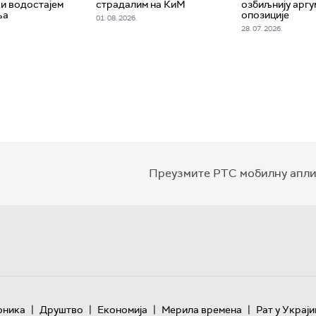
и водостајем
страдалим на КиМ
озбиљнију аргу
ља
опозиције
01. 08. 2026.
28. 07. 2026.
Преузмите РТС мобилну апли
|
|
|
|
оника
Друштво
Економија
Мерила времена
Рат у Украји