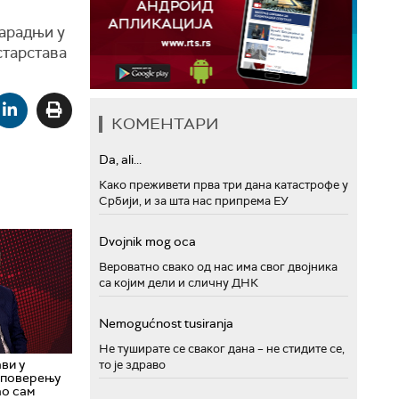
арадњи у
старстава
КОМЕНТАРИ
Da, ali...
Како преживети прва три дана катастрофе у
Србији, и за шта нас припрема ЕУ
Dvojnik mog oca
Вероватно свако од нас има свог двојника
са којим дели и сличну ДНК
Nemogućnost tusiranja
Не туширате се сваког дана – не стидите се,
ви у
то је здраво
еповерењу
ао сам