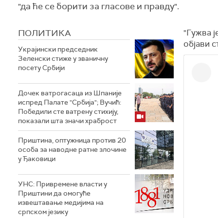
"да ће се борити за гласове и правду".
ПОЛИТИКА
"Гужва ј
објави с
Украјински председник
Зеленски стиже у званичну
посету Србији
Дочек ватрогасаца из Шпаније
испред Палате "Србија"; Вучић:
Победили сте ватрену стихију,
показали шта значи храброст
Приштина, оптужница против 20
особа за наводне ратне злочине
у Ђаковици
УНС: Привремене власти у
Приштини да омогуће
извештавање медијима на
српском језику