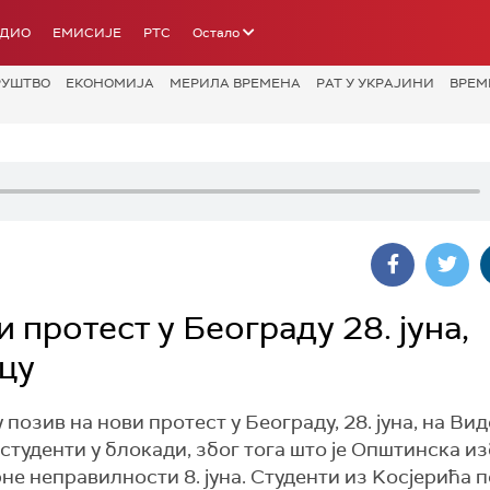
АДИО
ЕМИСИЈЕ
РТС
Остало
РУШТВО
ЕКОНОМИЈА
МЕРИЛА ВРЕМЕНА
РАТ У УКРАЈИНИ
ВРЕМ
 протест у Београду 28. јуна,
пцу
позив на нови протест у Београду, 28. јуна, на Вид
 студенти у блокади, због тога што је Општинска и
е неправилности 8. јуна. Студенти из Kосјерића п