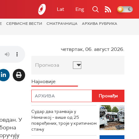
Lat
Eng
Е
СЕРВИСНЕ ВЕСТИ
СМАТРАЧНИЦА
АРХИВА РУБРИКА
четвртак, 06. август 2026.
Прогноза
Најновије
Судар два трамваја у
Немачкој – више од 25
овдан. У
повређених, троје у критичном
зборна
стању
оручују