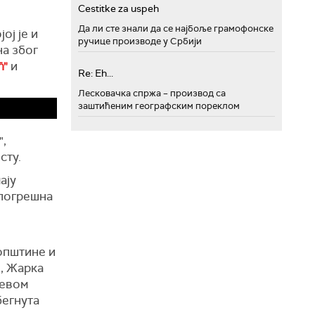
Cestitke za uspeh
Да ли сте знали да се најбоље грамофонске
ој је и
ручице производе у Србији
а због
ћ"
и
Re: Eh...
Лесковачка спржа – производ са
заштићеним географским пореклом
",
сту.
ају
 погрешна
општине и
, Жарка
левом
бегнута