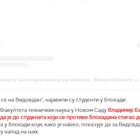
A post shared by Samoorganizovana grupa studen
се на Видовдан", најавили су студенти у блокади.
 Факултета техничких наука у Новом Саду
Владимир Б
 да је до студената који се противе блокадама стигао 
а у блокади који, како је навео, показује да за Видовд
у напад на њих.