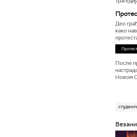
трагедија
Протес
Део гра
како нав
протеста
Протест
После п
настрада
Новом С
студент
Везани