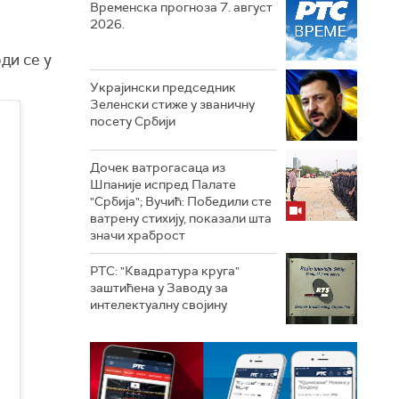
Временска прогноза 7. август
2026.
оди се у
Украјински председник
Зеленски стиже у званичну
посету Србији
Дочек ватрогасаца из
Шпаније испред Палате
"Србија"; Вучић: Победили сте
ватрену стихију, показали шта
значи храброст
РТС: "Квадратура круга"
заштићена у Заводу за
интелектуалну својину