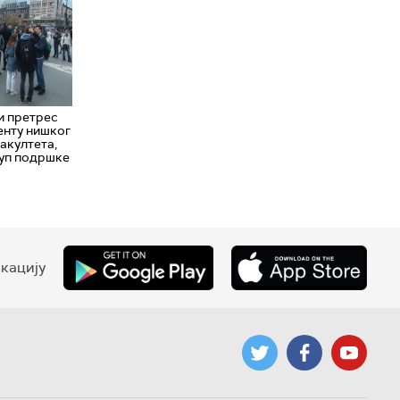
и претрес
енту нишког
акултета,
куп подршке
кацију