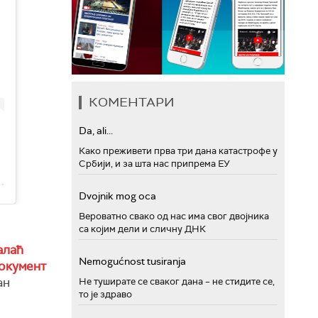
КОМЕНТАРИ
Da, ali...
Како преживети прва три дана катастрофе у
Србији, и за шта нас припрема ЕУ
ata - Blokada (@studenti_u_blokadi)
Dvojnik mog oca
Вероватно свако од нас има свог двојника
са којим дели и сличну ДНК
алаћ
Nemogućnost tusiranja
документ
ан
Не туширате се сваког дана – не стидите се,
то је здраво