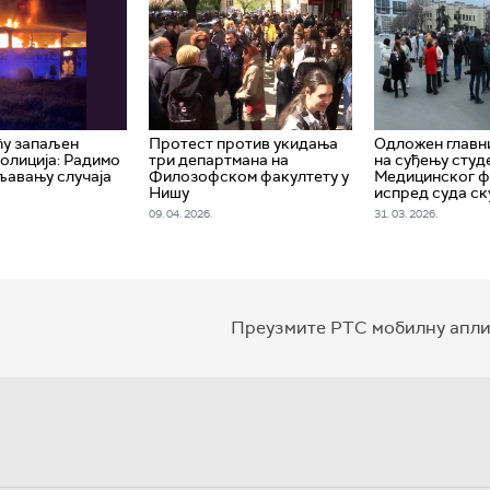
ћу запаљен
Протест против укидања
Одложен главн
Полиција: Радимо
три департмана на
на суђењу студ
љавању случаја
Филозофском факултету у
Медицинског ф
Нишу
испред суда с
09. 04. 2026.
31. 03. 2026.
Преузмите РТС мобилну апли