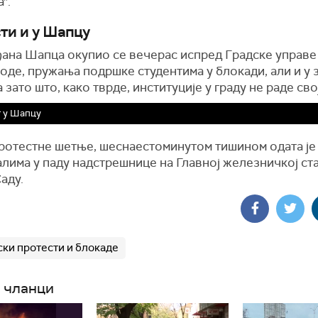
".
ти и у Шапцу
ђана Шапца окупио се вечерас испред Градске управе 
оде, пружања подршке студентима у блокади, али и у 
 зато што, како тврде, институције у граду не раде сво
 у Шапцу
ротестне шетње, шеснаестоминутом тишином одата је
лима у паду надстрешнице на Главној железничкој ст
аду.
ски протести и блокаде
 чланци