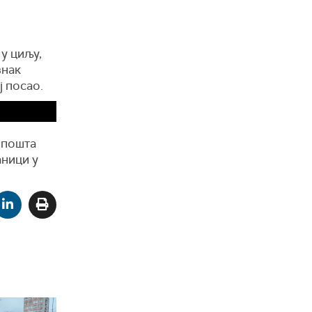
у циљу,
знак
ј посао.
 пошта
аници у