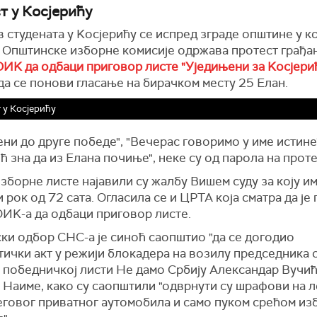
т у Косјерићу
 студената у Kосјерићу се испред зграде општине у кој
 Општинске изборне комисије одржава протест грађан
ОИK да одбаци приговор листе "Уједињени за Kосјери
да се понови гласање на бирачком месту 25 Елан.
 у Косјерићу
ни до друге победе", "Вечерас говоримо у име истине
ћ зна да из Елана почиње", неке су од парола на проте
зборне листе најавили су жалбу Вишем суду за коју им
 рок од 72 сата. Огласила се и ЦРТА која сматра да је
ОИK-а да одбаци приговор листе.
ки одбор СНС-а је синоћ саопштио "да се догодио
тички акт у режији блокадера на возилу председника 
а победничкој листи Не дамо Србију Александар Вучић
 Наиме, како су саопштили "одврнути су шрафови на 
еговог приватног аутомобила и само пуком срећом из