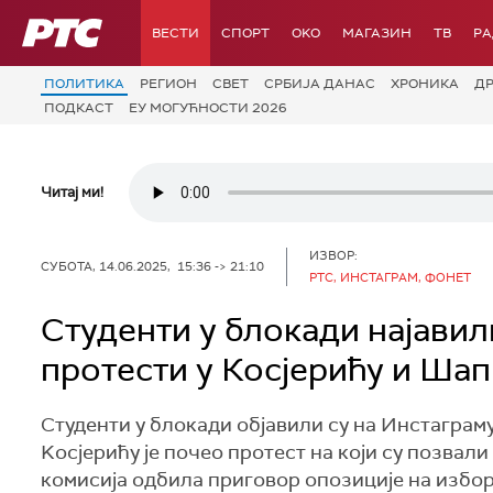
РТС
ВЕСТИ
СПОРТ
OKO
МАГАЗИН
ТВ
Р
ПОЛИТИКА
РЕГИОН
СВЕТ
СРБИЈА ДАНАС
ХРОНИКА
Д
ПОДКАСТ
ЕУ МОГУЋНОСТИ 2026
Читај ми!
ИЗВОР:
СУБОТА, 14.06.2025, 15:36 -> 21:10
РТС, ИНСТАГРАМ, ФОНЕТ
Студенти у блокади најавили
протести у Косјерићу и Ша
Студенти у блокади објавили су на Инстаграму 
Kосјерићу је почео протест на који су позвали
комисија одбила приговор опозиције на изборн