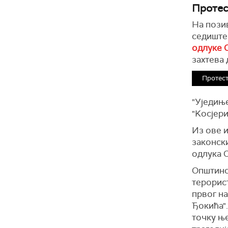
Протес
На позив
седиште
одлуке 
захтева 
Протест
"Уједиње
"Kосјери
Из ове и
законски
одлука 
Општинс
терорис
првог н
Ђокића".
точку њ