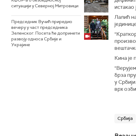
дефинит
КФОР-а о безбедносној
ситуацији у Северној Митровици
истакао 
Лалић на
Председник Вучић приредио
јединице
вечеру у част председника
Зеленског: Посета ће допринети
"Кратко
развоју односа Србије и
произво
Украјине
вештачка
Кина је
"Верује
брза пру
у Србији
врх озби
Србија
Везани