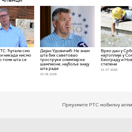
РТС: Ћутали смо
Дејан Удовичић: Не знам
Врео дан у Срби
 и никада нисмо
шта бих саветовао
најтоплије у Со
о томе шта се
троструке олимпијске
Београду и Но
шампионе, најбоље знају
степени
шта раде
01. 07. 2026.
03. 08. 2026.
Преузмите РТС мобилну апли