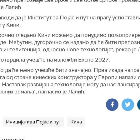
ивно препознаје све брже и све боље српске произво
је Лалић.
води да је Институт за Појас и пут на прагу успостав
 у Кини.
рочно гледано Кини можемо да понудимо пољопривр
де. Међутим, дугорочно се надамо да ће бити препозн
 интелигенција, односно нове технологије", рекао је 
 потврдила учешће на изложби Експо 2027.
мо да ће њено учешће бити значајно. Прва икада напр
га од стране кинеских конструктора у Европи налази 
. Наставак развијања технологије могу да нас лансирај
љних земаља", нагласио је Лалић.
Иницијатива Појас и пут
Кина
 чланци