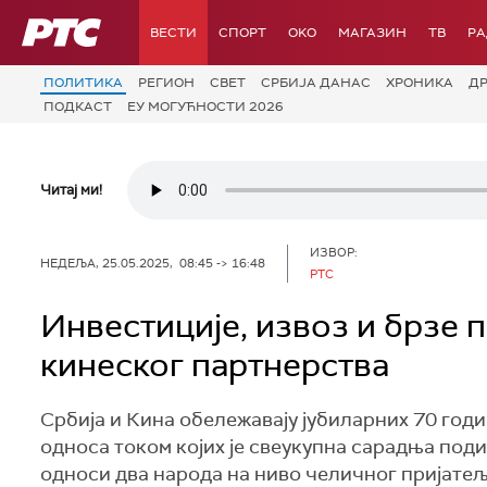
РТС
ВЕСТИ
СПОРТ
OKO
МАГАЗИН
ТВ
Р
ПОЛИТИКА
РЕГИОН
СВЕТ
СРБИЈА ДАНАС
ХРОНИКА
Д
ПОДКАСТ
ЕУ МОГУЋНОСТИ 2026
Читај ми!
ИЗВОР:
НЕДЕЉА, 25.05.2025, 08:45 -> 16:48
РТС
Инвестиције, извоз и брзе 
кинеског партнерства
Србија и Кина обележавају јубиларних 70 год
односа током којих је свеукупна сарадња под
односи два народа на ниво челичног пријатељс