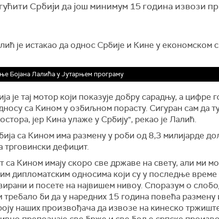
гућити Србији да још минимум 15 година извози п
лић је истакао да однос Србије и Кине у економском 
ње Бојана Лалића у Јутарњем програму
ја је тај мотор који показује добру сарадњу, а цифре 
дносу са Кином у озбиљном порасту. Сигуран сам да ту
остора, јер Кина улаже у Србију", рекао је Лалић.
ија са Кином има размену у роби од 8,3 милијарде до
а трговински дефицит.
 са Кином имају скоро све државе на свету, али ми 
тим дипломатским односима који су у последње време
вирани и посете на највишем нивоу. Споразум о слобо
 требало би да у наредних 15 година повећа размену
роју наших произвођача да извозе на кинеско тржиште