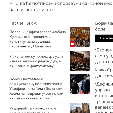
РТС да ће потписани споразуми са Кином омо
на азијско тржиште.
ПОЛИТИКА
Бојан Ла
бољи.
Посланица јајима гађала Аљбина
Куртија, опет прекинута
Гостова
конститутивна седница
парламента у Приштини
"Економи
само у о
У скупштинску процедуру ушле
измене закона о јавном дугу, е-
доста пр
акцизама, е-фактурисању
Иако Срб
даље им
Вучић: Настављамо
"Дефицит
принципијелну политику према
Украјини, нема "али"; Зеленски:
управо 
Хвала на подршци украјинском
интензи
народу и независности
трговини
већем б
Радојевић са командантом