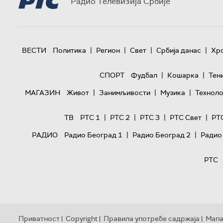
Радио Телевизија Србије
|
|
|
|
ВЕСТИ
Политика
Регион
Свет
Србија данас
Хр
|
|
СПОРТ
Фудбал
Кошарка
Тен
|
|
|
МАГАЗИН
Живот
Занимљивости
Музика
Техноло
|
|
|
|
ТВ
РТС 1
РТС 2
РТС 3
РТС Свет
РТ
|
|
РАДИО
Радио Београд 1
Радио Београд 2
Радио
РТС
Приватност
Copyright
Правила употребе садржаја
Мапа
|
|
|