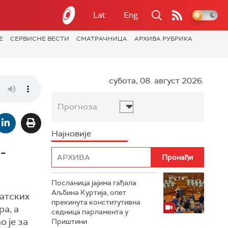
Lat
Eng
Е
СЕРВИСНЕ ВЕСТИ
СМАТРАЧНИЦА
АРХИВА РУБРИКА
субота, 08. август 2026.
Прогноза
Најновије
-
Посланица јајима гађала
Аљбина Куртија, опет
матских
прекинута конститутивна
а, а
седница парламента у
о је за
Приштини