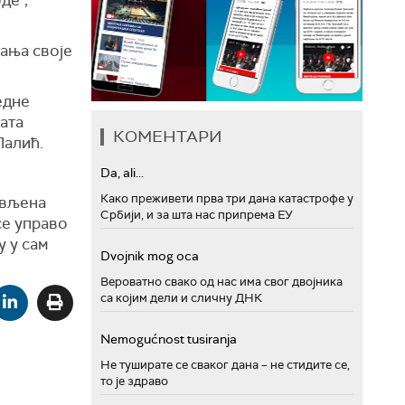
де",
љања своје
едне
ата
КОМЕНТАРИ
Лалић.
Da, ali...
Како преживети прва три дана катастрофе у
ављена
Србији, и за шта нас припрема ЕУ
се управо
у у сам
Dvojnik mog oca
Вероватно свако од нас има свог двојника
са којим дели и сличну ДНК
Nemogućnost tusiranja
Не туширате се сваког дана – не стидите се,
то је здраво