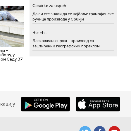
Cestitke za uspeh
Да ли сте знали да се најбоље грамофонске
ручице производе у Србији
Re: Eh...
Лесковачка спржа – производ са
заштићеним географским пореклом
ји –
мбору, у
вом Саду 37
кацију