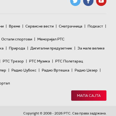
|
|
|
|
|
ни
Време
Сервисне вести
Сматрачница
Подкаст
|
Остали спортови
Меморијал РТС
|
|
|
ка
Природа
Дигитални предузетник
За мале велике
|
|
|
РТС Трезор
РТС Музика
РТС Полетарац
|
|
|
|
лер
Радио Џубокс
Радио Вртешка
Радио Џезер
ортал
МАПА САЈТА
Copyright © 2008 - 2026 РТС. Сва права задржана.