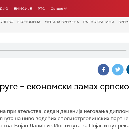
АДИО
ЕМИСИЈЕ
РТС
Остало
РУШТВО
ЕКОНОМИЈА
МЕРИЛА ВРЕМЕНА
РАТ У УКРАЈИНИ
ВРЕМ
пруге – економски замах српско
ина пријатељства, седам деценија неговања дипло
игнута на ниво водећих спољнотрговинских партнер
тва. Бојан Лалић из Института за Појас и пут река