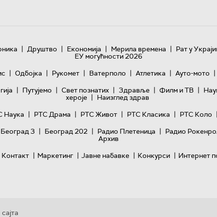
|
|
|
|
оника
Друштво
Економија
Мерила времена
Рат у Украји
ЕУ могућности 2026
|
|
|
|
|
|
ис
Одбојка
Рукомет
Ватерполо
Атлетика
Ауто-мото
|
|
|
|
|
гијa
Путујемо
Свет познатих
Здравље
Филм и ТВ
Нау
|
хероје
Наизглед здрав
|
|
|
|
С Наука
РТС Драма
РТС Живот
РТС Класика
РТС Коло
|
|
|
 Београд 3
Београд 202
Радио Плетеница
Радио Рокенро
Архив
|
|
|
|
Контакт
Маркетинг
Јавне набавке
Конкурси
Интернет п
 сајта