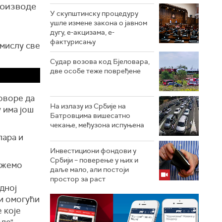
роизводе
У скупштинску процедуру
ушле измене закона о јавном
дугу, е-акцизама, е-
фактурисању
смислу све
Судар возова код Бјеловара,
две особе теже повређене
говоре да
На излазу из Србије на
 има још
Батровцима вишесатно
чекање, међузона испуњена
лара и
Инвестициони фондови у
Србији – поверење у њих и
можемо
даље мало, али постоји
простор за раст
дној
 и омогући
 које