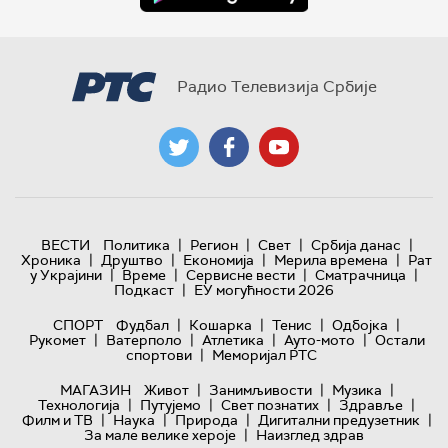
Радио Телевизија Србије
|
|
|
|
ВЕСТИ
Политика
Регион
Свет
Србија данас
|
|
|
|
Хроника
Друштво
Економија
Мерила времена
Рат
|
|
|
|
у Украјини
Време
Сервисне вести
Сматрачница
|
Подкаст
ЕУ могућности 2026
|
|
|
|
СПОРТ
Фудбал
Кошарка
Тенис
Одбојка
|
|
|
|
Рукомет
Ватерполо
Атлетика
Ауто-мото
Остали
|
спортови
Меморијал РТС
|
|
|
МАГАЗИН
Живот
Занимљивости
Музика
|
|
|
|
Технологијa
Путујемо
Свет познатих
Здравље
|
|
|
|
Филм и ТВ
Наука
Природа
Дигитални предузетник
|
За мале велике хероје
Наизглед здрав