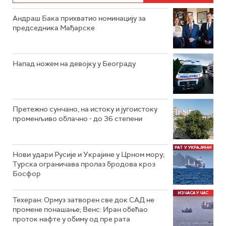
Андраш Бака прихватио номинацију за
председника Мађарске
Напад ножем на девојку у Београду
Претежно сунчано, на истоку и југоистоку
променљиво облачно - до 36 степени
Нови удари Русије и Украјине у Црном мору;
Турска ограничава пролаз бродова кроз
Босфор
Техеран: Ормуз затворен све док САД не
промене понашање; Венс: Иран обећао
проток нафте у обиму од пре рата