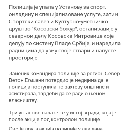
Полиција је упала у Установу за спорт,
омладину и специјализоване услуге, затим
Спортски савез и Културно-уметничко
друштво "Косовски божур", организације у
северном делу Косовске Митровице које
делују по систему Владе Србије, и наредила
радницима да узму своје ствари и напусте
просторије.
Заменик командира полиције за регион Север
Ветон Ељшани потврдио је медијима да је
полиција поступила по захтеву општине и
асистирала, тврдећи да се ради о њеном
власништву.
Три установе налазе се у истој згради, која је
после акције под контролом полиције.
Ово је друга акција полиције у два дана.