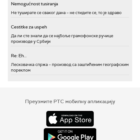
Nemogućnost tusiranja
Не туширате се сваког дана – не стидите се, то је здраво
Cestitke za uspeh
Да ли сте знали да се најбоље грамофонске ручице
производе у Србији
Re: Eh...
Лесковачка спржа – производ са заштићеним географским
пореклом
Преузмите РТС мобилну апликацију