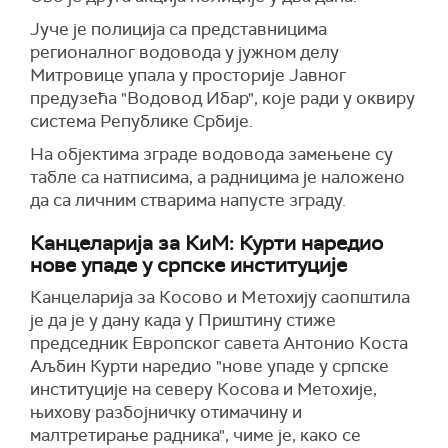
Јуче је полиција са представницима
регионалног водовода у јужном делу
Митровице упала у просторије Јавног
предузећа "Водовод Ибар", које ради у оквиру
система Републике Србије.
На објектима зграде водовода замењене су
табле са натписима, а радницима је наложено
да са личним стварима напусте зграду.
Канцеларија за КиМ: Курти наредио
нове упаде у српске институције
Канцеларија за Косово и Mетохију саопштила
је да је у дану када у Приштину стиже
председник Европског савета Антонио Коста
Аљбин Курти наредио "нове упаде у српске
институције на северу Косова и Метохије,
њихову разбојничку отимачину и
малтретирање радника", чиме је, како се