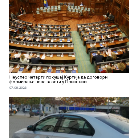
Неуспео четврти покушај Куртија да договори
формирање нове власти у Приштини
07. 08. 2026.