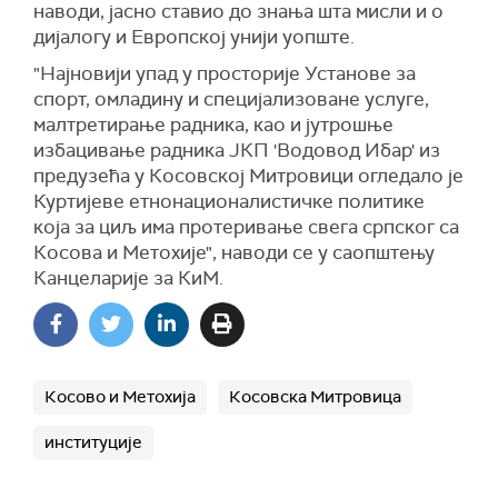
наводи, јасно ставио до знања шта мисли и о
дијалогу и Европској унији уопште.
"Најновији упад у просторије Установе за
спорт, омладину и специјализоване услуге,
малтретирање радника, као и јутрошње
избацивање радника ЈКП 'Водовод Ибар' из
предузећа у Косовској Митровици огледало је
Куртијеве етнонационалистичке политике
која за циљ има протеривање свега српског са
Косова и Метохије", наводи се у саопштењу
Канцеларије за КиМ.
Косово и Метохија
Косовска Митровица
институције