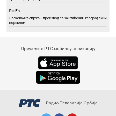
Re: Eh...
Лесковачка спржа – производ са заштићеним географским
пореклом
Преузмите РТС мобилну апликацију
Радио Телевизија Србије