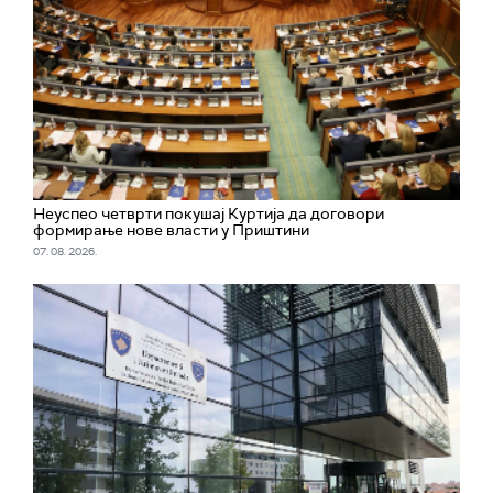
Неуспео четврти покушај Куртија да договори
формирање нове власти у Приштини
07. 08. 2026.