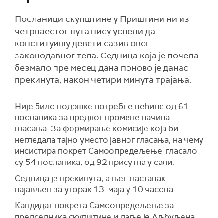
Посланици скупштине у Приштини ни из
четрнаестог пута нису успели да
конституишу девети сазив овог
законодавног тела. Седница која је почела
безмало пре месец дана поново је данас
прекинута, након четири минута трајања.
Није било подршке потребне већине од 61
посланика за предлог промене начина
гласања. За формирање комисије која би
негледала тајно уместо јавног гласања, на чему
инсистира покрет Самоопредељење, гласало
су 54 посланика, од 92 присутна у сали.
Седница је прекинута, а њен наставак
најављен за уторак 13. маја у 10 часова.
Кандидат покрета Самоопредељење за
председника скупштине и даље је Аљбуљена