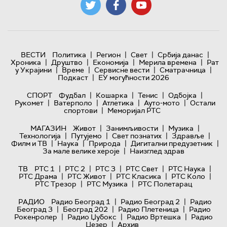
|
|
|
|
ВЕСТИ
Политика
Регион
Свет
Србија данас
|
|
|
|
Хроника
Друштво
Економија
Мерила времена
Рат
|
|
|
|
у Украјини
Време
Сервисне вести
Сматрачница
|
Подкаст
ЕУ могућности 2026
|
|
|
|
СПОРТ
Фудбал
Кошарка
Тенис
Одбојка
|
|
|
|
Рукомет
Ватерполо
Атлетика
Ауто-мото
Остали
|
спортови
Меморијал РТС
|
|
|
МАГАЗИН
Живот
Занимљивости
Музика
|
|
|
|
Технологијa
Путујемо
Свет познатих
Здравље
|
|
|
|
Филм и ТВ
Наука
Природа
Дигитални предузетник
|
За мале велике хероје
Наизглед здрав
|
|
|
|
|
ТВ
РТС 1
РТС 2
РТС 3
РТС Свет
РТС Наука
|
|
|
|
РТС Драма
РТС Живот
РТС Класика
РТС Коло
|
|
РТС Трезор
РТС Музика
РТС Полетарац
|
|
РАДИО
Радио Београд 1
Радио Београд 2
Радио
|
|
|
Београд 3
Београд 202
Радио Плетеница
Радио
|
|
|
Рокенролер
Радио Џубокс
Радио Вртешка
Радио
|
Џезер
Архив