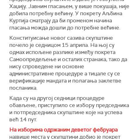
Хаџију. Јавним гласањем, у више покушаја, није
добила потребну већину. У покрету Аљбина
Куртија сматрају да би променом начина
гласања можда дошли до потребне већине.
Конституисање новог сазива скупштине
почело је седницом 15 априла. На њој су
одмах испољене разлике између покрета
Самоопредељење и осталих странака, тако да
нису спроведене ни основне
административне процедуре а тицале су се
верификације мандата и полагања заклетве
посланика.
Када су на другој седници процедуре
обављене, приступило се избору председника
и потпредседника скупштине које на успева
већ 14 пут.
На изборима одржаним деветог фебруара
највише места у скупштини добио је покрет