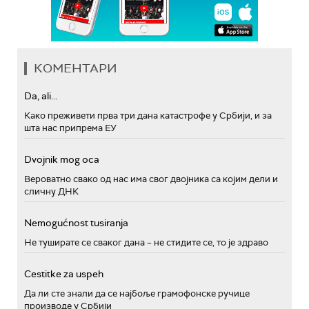
КОМЕНТАРИ
Da, ali...
Како преживети прва три дана катастрофе у Србији, и за
шта нас припрема ЕУ
Dvojnik mog oca
Вероватно свако од нас има свог двојника са којим дели и
сличну ДНК
Nemogućnost tusiranja
Не туширате се сваког дана – не стидите се, то је здраво
Cestitke za uspeh
Да ли сте знали да се најбоље грамофонске ручице
производе у Србији