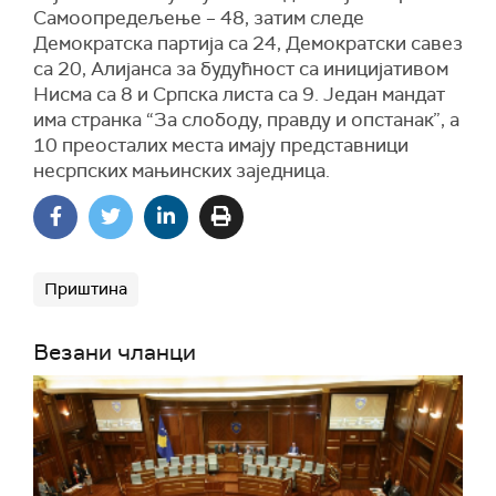
Самоопредељење – 48, затим следе
Демократска партија са 24, Демократски савез
са 20, Алијанса за будућност са иницијативом
Нисма са 8 и Српска листа са 9. Један мандат
има странка “За слободу, правду и опстанак”, а
10 преосталих места имају представници
несрпских мањинских заједница.
Приштина
Везани чланци