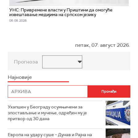
УНС: Привремене власти у Приштини да омогуће
извештавање медијима на српском језику
06. 08. 2026.
петак, 07. август 2026.
Прогноза
Најновије
Ухапшен у Београду осумњичени за
злостављање и мучење, одређен му је
притвор од 30 дана
Европа на удару суше – Дунав и Рајна на