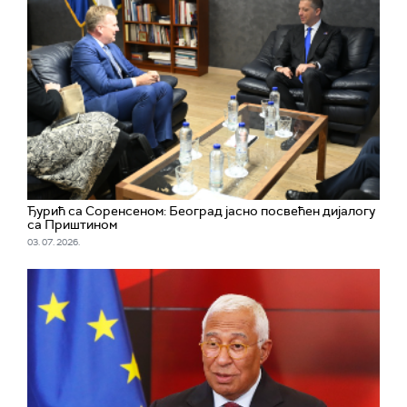
Ђурић са Соренсеном: Београд јасно посвећен дијалогу
са Приштином
03. 07. 2026.