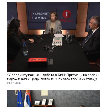
"У средишту пажње" - дебата о КиМ: Притисци на српски
народ и даље трају, геополитичке околности се мењају
21. 07. 2026.