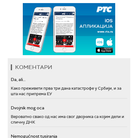
КОМЕНТАРИ
Da, ali...
Како преживети прва три дана катастрофе у Србији, и за
шта нас припрема ЕУ
Dvojnik mog oca
Вероватно свако од нас има свог двојника са којим дели и
сличну ДНК
Nemogućnost tusiranja