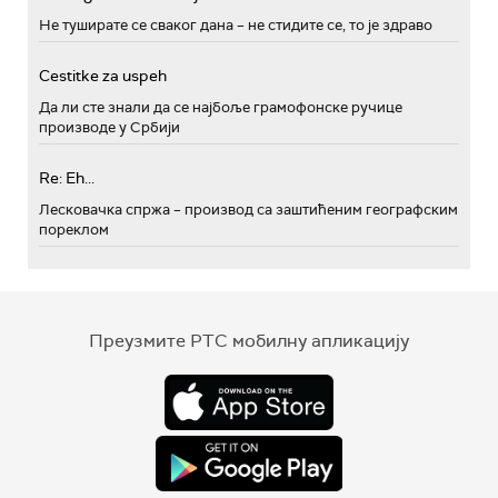
Не туширате се сваког дана – не стидите се, то је здраво
Cestitke za uspeh
Да ли сте знали да се најбоље грамофонске ручице
производе у Србији
Re: Eh...
Лесковачка спржа – производ са заштићеним географским
пореклом
Преузмите РТС мобилну апликацију