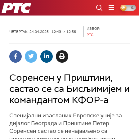
РТС
ИЗВОР:
ЧЕТВРТАК, 24.04.2025, 12:43 -> 12:56
РТС
Соренсен у Приштини,
састао се са Бисљимијем и
командантом КФОР-а
Специјални изасланик Европске уније за
дијалог Београда и Приштине Петер
Соренсен састао се ненајављено са
приштинским преговарачем Бесником