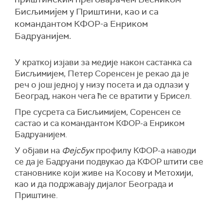
Бисљимијем у Приштини, као и са
командантом КФОР-а Енриком
Бадруанијем.
У краткој изјави за медије након састанка са
Бисљимијем, Петер Соренсен је рекао да је
реч о још једној у низу посета и да одлази у
Београд, након чега ће се вратити у Брисел.
Пре сусрета са Бисљимијем, Соренсен се
састао и са командантом КФОР-а Енриком
Бадруанијем.
У објави на
Фејсбук
профилу КФОР-а наводи
се да је Бадруани подвукао да КФОР штити све
становнике који живе на Косову и Метохији,
као и да подржавају дијалог Београда и
Приштине.