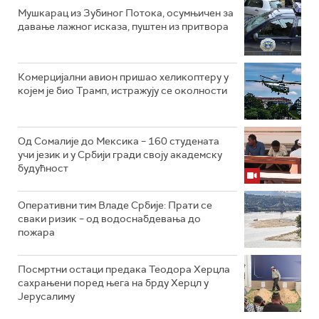
Мушкарац из Зубиног Потока, осумњичен за
давање лажног исказа, пуштен из притвора
Комерцијални авион пришао хеликоптеру у
којем је био Трамп, истражују се околности
Од Сомалије до Мексика – 160 студената
учи језик и у Србији гради своју академску
будућност
Оперативни тим Владе Србије: Прати се
сваки ризик – од водоснабдевања до
пожара
Посмртни остаци предака Теодора Херцла
сахрањени поред њега на брду Херцл у
Јерусалиму