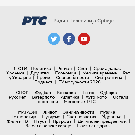
Радио Телевизија Србије
|
|
|
|
ВЕСТИ
Политика
Регион
Свет
Србија данас
|
|
|
|
Хроника
Друштво
Економија
Мерила времена
Рат
|
|
|
|
у Украјини
Време
Сервисне вести
Сматрачница
|
Подкаст
ЕУ могућности 2026
|
|
|
|
СПОРТ
Фудбал
Кошарка
Тенис
Одбојка
|
|
|
|
Рукомет
Ватерполо
Атлетика
Ауто-мото
Остали
|
спортови
Меморијал РТС
|
|
|
МАГАЗИН
Живот
Занимљивости
Музика
|
|
|
|
Технологијa
Путујемо
Свет познатих
Здравље
|
|
|
|
Филм и ТВ
Наука
Природа
Дигитални предузетник
|
За мале велике хероје
Наизглед здрав