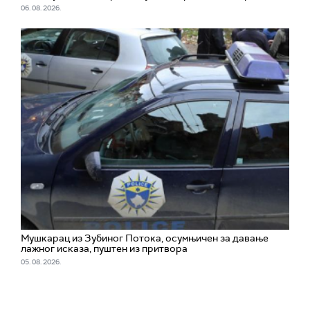
06. 08. 2026.
Мушкарац из Зубиног Потока, осумњичен за давање
лажног исказа, пуштен из притвора
05. 08. 2026.