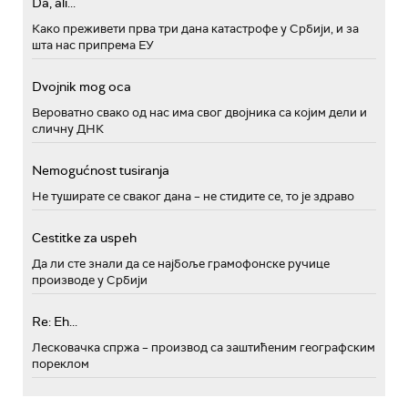
Da, ali...
Како преживети прва три дана катастрофе у Србији, и за
шта нас припрема ЕУ
Dvojnik mog oca
Вероватно свако од нас има свог двојника са којим дели и
сличну ДНК
Nemogućnost tusiranja
Не туширате се сваког дана – не стидите се, то је здраво
Cestitke za uspeh
Да ли сте знали да се најбоље грамофонске ручице
производе у Србији
Re: Eh...
Лесковачка спржа – производ са заштићеним географским
пореклом