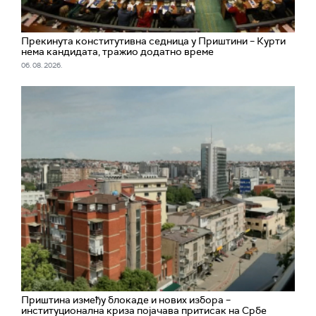
Прекинута конститутивна седница у Приштини – Курти
нема кандидата, тражио додатно време
06. 08. 2026.
Приштина између блокаде и нових избора –
институционална криза појачава притисак на Србе