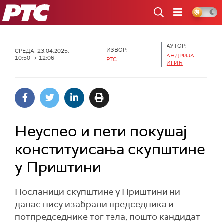
РТС
АУТОР:
ИЗВОР:
СРЕДА, 23.04.2025,
АНДРИЈА
10:50 -> 12:06
РТС
ИГИЋ
Неуспео и пети покушај
конституисања скупштине
у Приштини
Посланици скупштине у Приштини ни
данас нису изабрали председника и
потпредседнике тог тела, пошто кандидат