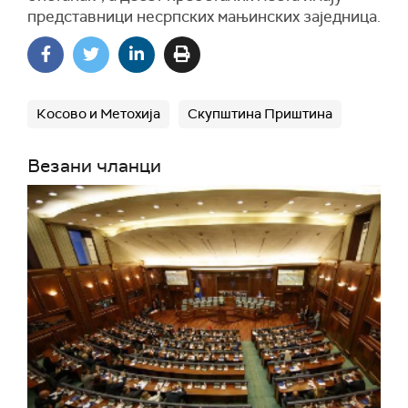
представници несрпских мањинских заједница.
Косово и Метохија
Скупштина Приштина
Везани чланци