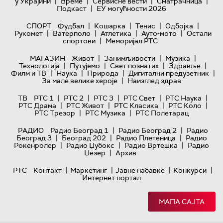
|
|
|
|
у Украјини
Време
Сервисне вести
Сматрачница
|
Подкаст
ЕУ могућности 2026
|
|
|
|
СПОРТ
Фудбал
Кошарка
Тенис
Одбојка
|
|
|
|
Рукомет
Ватерполо
Атлетика
Ауто-мото
Остали
|
спортови
Меморијал РТС
|
|
|
МАГАЗИН
Живот
Занимљивости
Музика
|
|
|
|
Технологијa
Путујемо
Свет познатих
Здравље
|
|
|
|
Филм и ТВ
Наука
Природа
Дигитални предузетник
|
За мале велике хероје
Наизглед здрав
|
|
|
|
|
ТВ
РТС 1
РТС 2
РТС 3
РТС Свет
РТС Наука
|
|
|
|
РТС Драма
РТС Живот
РТС Класика
РТС Коло
|
|
РТС Трезор
РТС Музика
РТС Полетарац
|
|
РАДИО
Радио Београд 1
Радио Београд 2
Радио
|
|
|
Београд 3
Београд 202
Радио Плетеница
Радио
|
|
|
Рокенролер
Радио Џубокс
Радио Вртешка
Радио
|
Џезер
Архив
|
|
|
|
РТС
Контакт
Маркетинг
Јавне набавке
Конкурси
Интернет портал
МАПА САЈТА