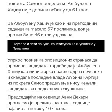
покрета Самоопредељење Аљбуљена
Хаџиу није добила већину од 61 глас.
За Аљбуљену Хаџиу је као и на претходним
седницама гласало 57 посланика, док је
против било 46 и три уздржана.
Неуспео и пети покушај конституисања скупштине у
Приштини
Упркос позивима опозиционих странака да
промене кандидата, тврдећи да је Аљбуљена
Хаџиу као министарка правде одраз неуспеха
и скандала последње владе Аљбина Куртија,
из покрета Самоопредељење нису мењали
кандидата за председника скупштине.
Председајаћи на седници Авни Дехари
прогласио је прекид а наставак седнице
најавио за петак у 10 часова.