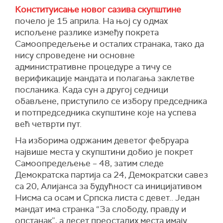
Конституисање новог сазива скупштине
почело је 15 априла. На њој су одмах
испољене разлике између покрета
Самоопредељење и осталих странака, тако да
нису спроведене ни основне
административне процедуре а тичу се
верификације мандата и полагања заклетве
посланика. Када сун а другој седници
обављене, приступило се избору председника
и потпредседника скупштине које на успева
већ четврти пут.
На изборима одржаним деветог фебруара
највише места у скупштини добио је покрет
Самоопредељење – 48, затим следе
Демократска партија са 24, Демократски савез
са 20, Алијанса за будућност са иницијативом
Нисма са осам и Српска листа с девет.. Један
мандат има странка “За слободу, правду и
опстанак”, а десет преосталих места имају