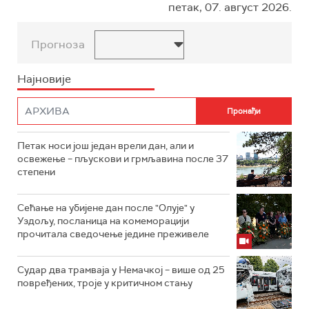
петак, 07. август 2026.
Прогноза
Најновије
Петак носи још један врели дан, али и
освежење – пљускови и грмљавина после 37
степени
Сећање на убијене дан после "Олује" у
Уздољу, посланица на комеморацији
прочитала сведочење једине преживеле
Судар два трамваја у Немачкој – више од 25
повређених, троје у критичном стању