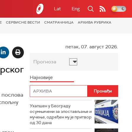
Lat
Eng
Е
СЕРВИСНЕ ВЕСТИ
СМАТРАЧНИЦА
АРХИВА РУБРИКА
петак, 07. август 2026.
Прогноза
арског
Најновије
х послова
 спољну
Ухапшен у Београду
осумњичени за злостављање и
мучење, одређен му је притвор
од 30 дана