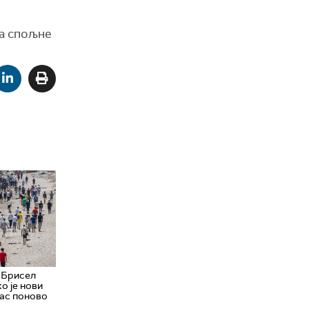
за спољне
 Брисел
о је нови
лас поново