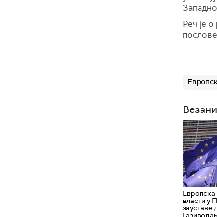
Западно
Реч је о
послове
Европск
Везани
Европска 
власти у 
зауставе 
Газивода