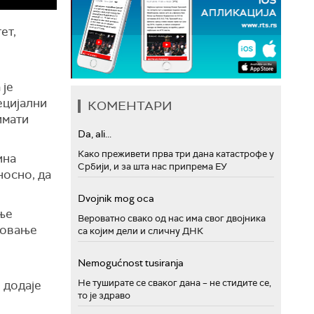
ет,
 је
ецијални
КОМЕНТАРИ
имати
Da, ali...
Како преживети прва три дана катастрофе у
ина
Србији, и за шта нас припрема ЕУ
носно, да
Dvojnik mog oca
ање
Вероватно свако од нас има свог двојника
говање
са којим дели и сличну ДНК
Nemogućnost tusiranja
Не туширате се сваког дана – не стидите се,
 додаје
то је здраво