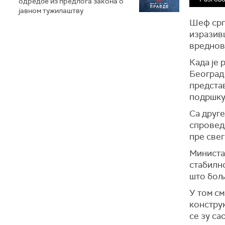
одредбе из предлога закона o
јавном тужилаштву
Шеф срп
изразивш
вреднов
Када је 
Београд 
предста
подршку
Са друг
спроведе
пре све
Министа
стабилн
што бољ
У том см
констру
се зу са