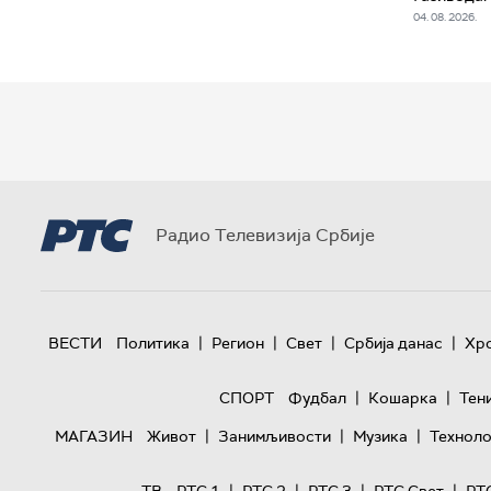
04. 08. 2026.
Радио Телевизија Србије
|
|
|
|
ВЕСТИ
Политика
Регион
Свет
Србија данас
Хр
|
|
СПОРТ
Фудбал
Кошарка
Тен
|
|
|
МАГАЗИН
Живот
Занимљивости
Музика
Техноло
|
|
|
|
ТВ
РТС 1
РТС 2
РТС 3
РТС Свет
РТ