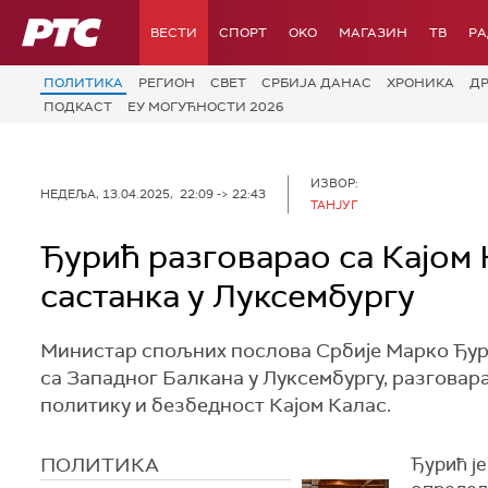
РТС
ВЕСТИ
СПОРТ
OKO
МАГАЗИН
ТВ
Р
ПОЛИТИКА
РЕГИОН
СВЕТ
СРБИЈА ДАНАС
ХРОНИКА
Д
ПОДКАСТ
ЕУ МОГУЋНОСТИ 2026
ИЗВОР:
НЕДЕЉА, 13.04.2025, 22:09 -> 22:43
ТАНЈУГ
Ђурић разговарао са Кајом
састанка у Луксембургу
Министар спољних послова Србије Марко Ђур
са Западног Балкана у Луксембургу, разговар
политику и безбедност Кајом Калас.
ПОЛИТИКА
Ђурић је