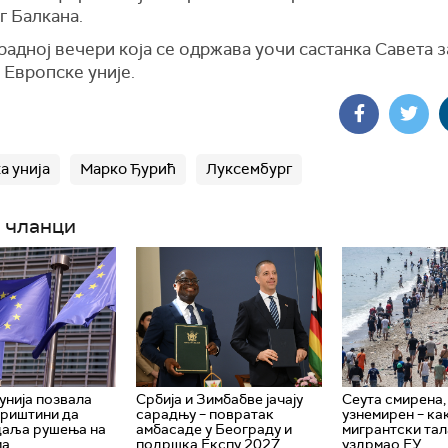
г Балкана.
 радној вечери која се одржава уочи састанка Савета 
 Европске уније.
а унија
Марко Ђурић
Луксембург
 чланци
унија позвала
Србија и Зимбабве јачају
Сеута смирена,
Приштини да
сарадњу – повратак
узнемирен – как
даља рушења на
амбасаде у Београду и
мигрантски та
ма
подршка Експу 2027
уздрмао ЕУ