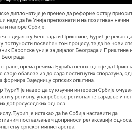
ске дипломатије је пренео да реформе остају приорит
и наду да ће Унија препознати и на позитиван начин
ати напоре Србије.
реч о дијалогу Београда и Приштине, Ђурић је рекао да
у потпуности посвећен том процесу, те да ће нови сп
вник Европске уније за дијалог Београда и Приштине 
 Београда.
е стране, према речима Ђурића неопходно је да Пришт
 своје обавезе из до сада постигнутих споразума, од
га формира Заједницу српских општина.
р Ђурић је навео да су кључни интереси Србије очув
ости у региону, унапређење регионалне сарадње и не
их добросуседских односа.
ислу, Ђурић је истакао да ће Србија наставити да
ктивним постављањем доприноси релаксацији односа,
општењу српског министарства.