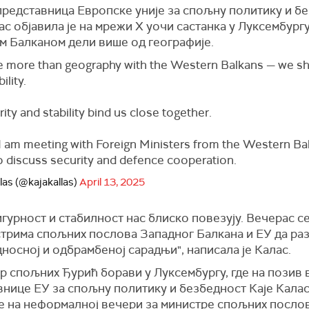
представница Европске уније за спољну политику и б
ас објавила је на мрежи Х уочи састанка у Луксембургу
м Балканом дели више од географије.
 more than geography with the Western Balkans — we s
ility.
ity and stability bind us close together.
 I am meeting with Foreign Ministers from the Western Ba
o discuss security and defence cooperation.
las (@kajakallas)
April 13, 2025
гурност и стабилност нас блиско повезују. Вечерас се
стрима спољних послова Западног Балкана и ЕУ да ра
носној и одбрамбеној сарадњи", написала је Калас.
р спољних Ђурић борави у Луксембургу, где на позив 
внице ЕУ за спољну политику и безбедност Каје Кала
је на неформалној вечери за министре спољних послов