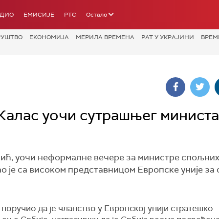
АДИО
ЕМИСИЈЕ
РТС
Остало
РУШТВО
ЕКОНОМИЈА
МЕРИЛА ВРЕМЕНА
РАТ У УКРАЈИНИ
ВРЕМ
 Калас уочи сутрашњег минист
ић, уочи неформалне вечере за министре спољни
ао је са високом представницом Европске уније за
 поручио да је чланство у Европској унији стратешко