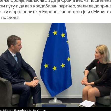
ење Србије, нагласивши да је Србија веома посвећен
м путу и да као кредибилан партнер, жели да доприне
ости и просперитету Европе, саопштено је из Минист
 послова.
р Марка Ђурића и Каје Калас