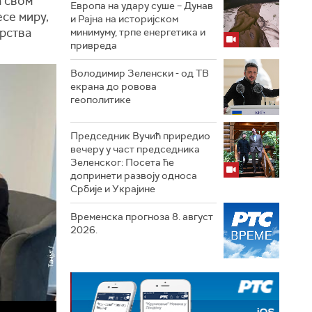
а свом
Европа на удару суше – Дунав
се миру,
и Рајна на историјском
арства
минимуму, трпе енергетика и
привреда
Володимир Зеленски - од ТВ
екрана до ровова
геополитике
Председник Вучић приредио
вечеру у част председника
Зеленског: Посета ће
допринети развоју односа
Србије и Украјине
Временска прогноза 8. август
2026.