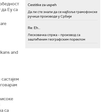
езбедност
Cestitke za uspeh
 да Еу са
Да ли сте знали да се најбоље грамофонске
ручице производе у Србији
hare
Re: Eh...
Лесковачка спржа – производ са
заштићеним географским пореклом
lkans and
 састајем
зговарам
високе
с
а са