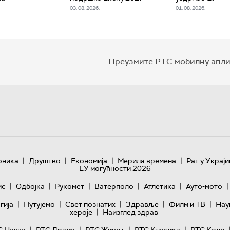
03. 08. 2026.
01. 08. 2026.
Преузмите РТС мобилну апли
|
|
|
|
оника
Друштво
Економија
Мерила времена
Рат у Украји
ЕУ могућности 2026
|
|
|
|
|
|
ис
Одбојка
Рукомет
Ватерполо
Атлетика
Ауто-мото
|
|
|
|
|
гијa
Путујемо
Свет познатих
Здравље
Филм и ТВ
Нау
|
хероје
Наизглед здрав
|
|
|
|
С Наука
РТС Драма
РТС Живот
РТС Класика
РТС Коло