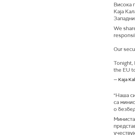
Висока 
Каја Кал
Западни
We share
responsib
Our secur
Tonight,
the EU t
— Kaja Kal
"Наша си
са мини
о безбед
Министа
предста
учеству