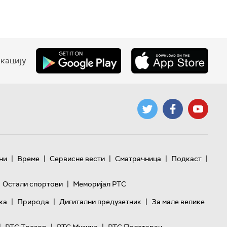
кацију
|
|
|
|
|
ни
Време
Сервисне вести
Сматрачница
Подкаст
|
Остали спортови
Меморијал РТС
|
|
|
ка
Природа
Дигитални предузетник
За мале велике
|
|
|
РТС Трезор
РТС Музика
РТС Полетарац