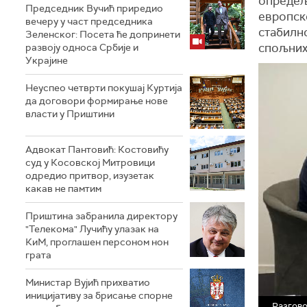
опредељ
Председник Вучић приредио
европско
вечеру у част председника
стабилн
Зеленског: Посета ће допринети
спољних
развоју односа Србије и
Украјине
Неуспео четврти покушај Куртија
да договори формирање нове
власти у Приштини
Адвокат Пантовић: Костовићу
суд у Косовској Митровици
одредио притвор, изузетак
какав не памтим
Приштина забранила директору
"Телекома" Лучићу улазак на
КиМ, проглашен персоном нон
грата
Министар Вујић прихватио
иницијативу за брисање спорне
Разгово