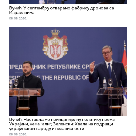
Вучић: У септембру отварамо фабрику дронова са
Израелцима
08. 08. 2026.
Вучић: Настављамо принципијелну политику према
Украјини, нема "али"; Зеленски: Хвала на подршци
украјинском народу и независности
08. 08. 2026.