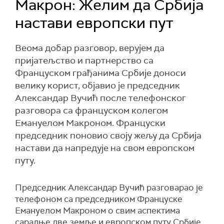
Макрон: Желим да Србија
настави европски пут
Веома добар разговор, верујем да
пријатељство и партнерство са
Француском грађанима Србије доноси
велику корист, објавио је председник
Александар Вучић после телефонског
разговора са француском колегом
Емануелом Макроном. Француски
председник поновио своју жељу да Србија
настави да напредује на свом европском
путу.
Председник Александар Вучић разговарао је
телефоном са председником Француске
Емануелом Макроном о свим аспектима
сарадње две земље и европском путу Србије.