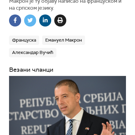
Макрон је ту објаву написао на француском и
на српском језику.
Француска
Емануел Макрон
Александар Вучић
Везани чланци