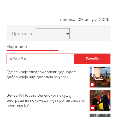
недеља, 09. август 2026.
Прогноза
Најновије
Где се крије следећи српски "једнорог" –
добра идеја није довољна за успех
Зечевић: Посета Зеленског покушај
Београда да покаже да није против спољне
политике ЕУ