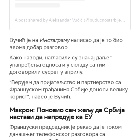
A post shared by Aleksandar Vučić (@buducnostsrbijeav)
Вучић је на
Инстаграму
написао да је то био
веома добар разговор.
Како наводи, нагласили су значај даљег
унапређења односа и у складу са тим
договорили сусрет у априлу.
"Верујем да пријатељство и партнерство са
Француском грађанима Србије доноси велику
корист", навео је Вучић.
Макрон: Поновио сам жељу да Србија
настави да напредује ка ЕУ
Француски председник је рекао да је током
данашњег телефонског разговора са