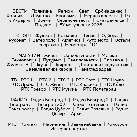
|
|
|
|
ВЕСТИ
Политика
Регион
Свет
Србија данас
|
|
|
|
Хроника
Друштво
Економија
Мерила времена
Рат
|
|
|
|
у Украјини
Време
Сервисне вести
Сматрачница
|
Подкаст
ЕУ могућности 2026
|
|
|
|
СПОРТ
Фудбал
Кошарка
Тенис
Одбојка
|
|
|
|
Рукомет
Ватерполо
Атлетика
Ауто-мото
Остали
|
спортови
Меморијал РТС
|
|
|
МАГАЗИН
Живот
Занимљивости
Музика
|
|
|
|
Технологијa
Путујемо
Свет познатих
Здравље
|
|
|
|
Филм и ТВ
Наука
Природа
Дигитални предузетник
|
За мале велике хероје
Наизглед здрав
|
|
|
|
|
ТВ
РТС 1
РТС 2
РТС 3
РТС Свет
РТС Наука
|
|
|
|
РТС Драма
РТС Живот
РТС Класика
РТС Коло
|
|
РТС Трезор
РТС Музика
РТС Полетарац
|
|
РАДИО
Радио Београд 1
Радио Београд 2
Радио
|
|
|
Београд 3
Београд 202
Радио Плетеница
Радио
|
|
|
Рокенролер
Радио Џубокс
Радио Вртешка
Радио
|
Џезер
Архив
|
|
|
|
РТС
Контакт
Маркетинг
Јавне набавке
Конкурси
Интернет портал