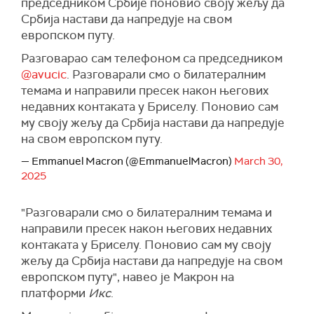
председником Србије поновио своју жељу да
Србија настави да напредује на свом
европском путу.
Разговарао сам телефоном са председником
@avucic
. Разговарали смо о билатералним
темама и направили пресек након његових
недавних контаката у Бриселу. Поновио сам
му своју жељу да Србија настави да напредује
на свом европском путу.
— Emmanuel Macron (@EmmanuelMacron)
March 30,
2025
"Разговарали смо о билатералним темама и
направили пресек након његових недавних
контаката у Бриселу. Поновио сам му своју
жељу да Србија настави да напредује на свом
европском путу", навео је Макрон на
платформи
Икс
.