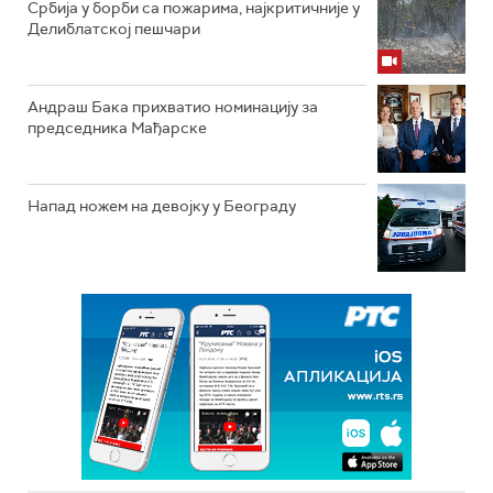
Србија у борби са пожарима, најкритичније у
Делиблатској пешчари
Андраш Бака прихватио номинацију за
председника Мађарске
Напад ножем на девојку у Београду