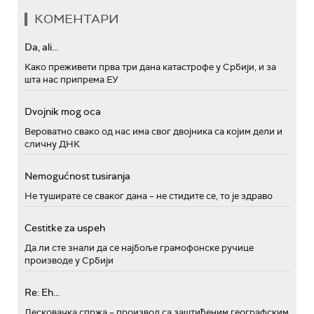
КОМЕНТАРИ
Da, ali...
Како преживети прва три дана катастрофе у Србији, и за
шта нас припрема ЕУ
Dvojnik mog oca
Вероватно свако од нас има свог двојника са којим дели и
сличну ДНК
Nemogućnost tusiranja
Не туширате се сваког дана – не стидите се, то је здраво
Cestitke za uspeh
Да ли сте знали да се најбоље грамофонске ручице
производе у Србији
Re: Eh...
Лесковачка спржа – производ са заштићеним географским