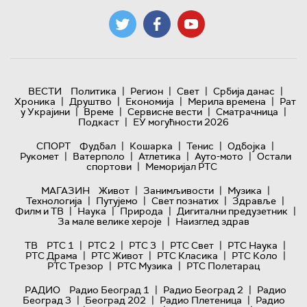
|
|
|
|
ВЕСТИ
Политика
Регион
Свет
Србија данас
|
|
|
|
Хроника
Друштво
Економија
Мерила времена
Рат
|
|
|
|
у Украјини
Време
Сервисне вести
Сматрачница
|
Подкаст
ЕУ могућности 2026
|
|
|
|
СПОРТ
Фудбал
Кошарка
Тенис
Одбојка
|
|
|
|
Рукомет
Ватерполо
Атлетика
Ауто-мото
Остали
|
спортови
Меморијал РТС
|
|
|
МАГАЗИН
Живот
Занимљивости
Музика
|
|
|
|
Технологијa
Путујемо
Свет познатих
Здравље
|
|
|
|
Филм и ТВ
Наука
Природа
Дигитални предузетник
|
За мале велике хероје
Наизглед здрав
|
|
|
|
|
ТВ
РТС 1
РТС 2
РТС 3
РТС Свет
РТС Наука
|
|
|
|
РТС Драма
РТС Живот
РТС Класика
РТС Коло
|
|
РТС Трезор
РТС Музика
РТС Полетарац
|
|
РАДИО
Радио Београд 1
Радио Београд 2
Радио
|
|
|
Београд 3
Београд 202
Радио Плетеница
Радио