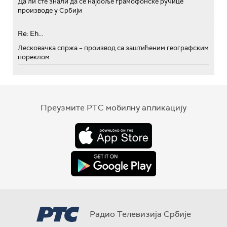
Да ли сте знали да се најбоље грамофонске ручице
производе у Србији
Re: Eh...
Лесковачка спржа – производ са заштићеним географским
пореклом
Преузмите РТС мобилну апликацију
Радио Телевизија Србије