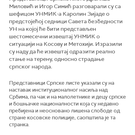
Миловић и Игор Симић разговарали су са
шефицом УНМИК-а Каролин Зијаде о
предстојећој седници Савета безбедности
УН на којој ће бити представљен
шестомесечни извештај УНМИК о
ситуацији на Косову и Метохији. Изразили
су наду да ће извештај одразити реално
стање на терену, односно страдање
српског народа.
Представници Српске листе указали су на
наставак институционалног насиља над
Србима, па чак и на малолетнике и децу српске
и бошњачке националности која су недавно
пребијена и неосновано лишена слободе од
стране косовске полиције, саопштила је та
странка.