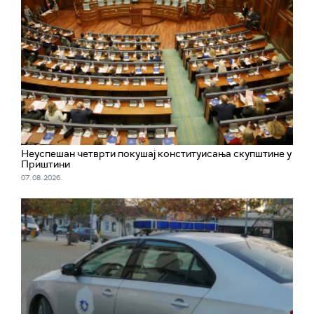
Неуспешан четврти покушај конституисања скупштине у
Приштини
07. 08. 2026.