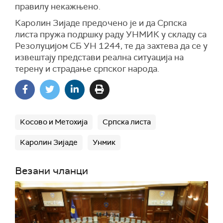
правилу некажњено.
Каролин Зијаде предочено је и да Српска
листа пружа подршку раду УНМИК у складу са
Резолуцијом СБ УН 1244, те да захтева да се у
извештају представи реална ситуација на
терену и страдање српског народа.
Косово и Метохија
Српска листа
Каролин Зијаде
Унмик
Везани чланци