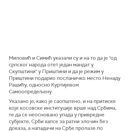
Миловић и Симић указали су и на то да је "од
српског народа отет један мандат у
Скупштини" у Приштини и да је режим у
Приштини подарио посланичко место Ненаду
Рашићу, односно Куртијевом
Самоопредељену.
Указано је, како је саопштено, и на притиске
које косовске институције врше над Србима,
те да се неосновано упада у привредне
субјекте, Срби хапсе за ратни злочин без
доказа, а нападачи на Србе пролазе по