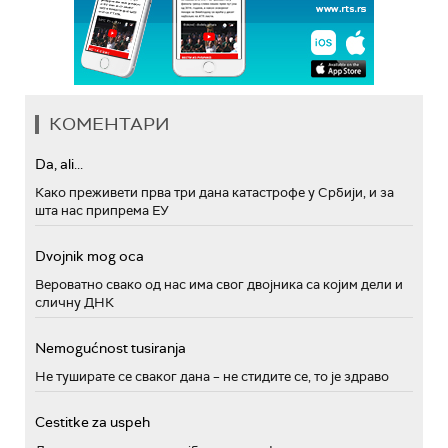
КОМЕНТАРИ
Da, ali...
Како преживети прва три дана катастрофе у Србији, и за
шта нас припрема ЕУ
Dvojnik mog oca
Вероватно свако од нас има свог двојника са којим дели и
сличну ДНК
Nemogućnost tusiranja
Не туширате се сваког дана – не стидите се, то је здраво
Cestitke za uspeh