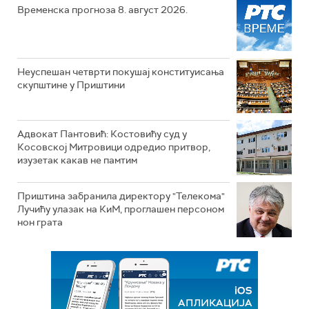
Временска прогноза 8. август 2026.
Неуспешан четврти покушај конституисања
скупштине у Приштини
Адвокат Пантовић: Костовићу суд у
Косовској Митровици одредио притвор,
изузетак какав не памтим
Приштина забранила директору "Телекома"
Лучићу улазак на КиМ, проглашен персоном
нон грата