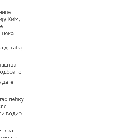
нице.
ију КиМ,
е.
е нека
а догађај
лаштва.
 одбране.
 да је
тао пећку
сле
ћи водио
инска
тима је