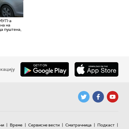
 МУП-а
на на
ца пуштена,
кацију
|
|
|
|
|
ни
Време
Сервисне вести
Сматрачница
Подкаст