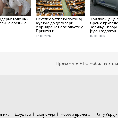
и дерматолошки
Неуспео четврти покушај
Три полицајца
у више средина
Куртија да договори
Србије приведе
формирање нове власти у
Јарињу – двоји
Приштини
један задржан
07. 08. 2026.
07. 08. 2026.
Преузмите РТС мобилну апли
|
|
|
|
оника
Друштво
Економија
Мерила времена
Рат у Украји