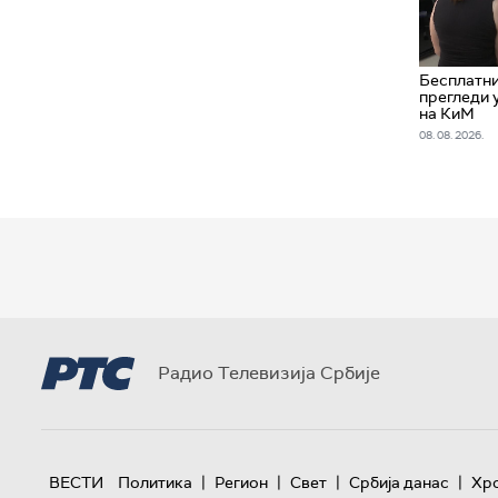
Бесплатн
прегледи 
на КиМ
08. 08. 2026.
Радио Телевизија Србије
|
|
|
|
ВЕСТИ
Политика
Регион
Свет
Србија данас
Хр