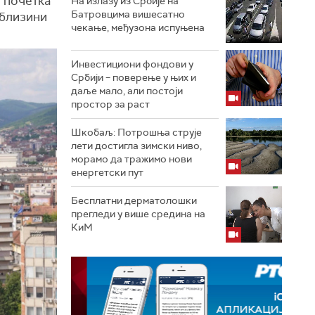
и почетка
На излазу из Србије на
Батровцима вишесатно
у близини
чекање, међузона испуњена
Инвестициони фондови у
Србији – поверење у њих и
даље мало, али постоји
простор за раст
Шкобаљ: Потрошња струје
лети достигла зимски ниво,
морамо да тражимо нови
енергетски пут
Бесплатни дерматолошки
прегледи у више средина на
КиМ