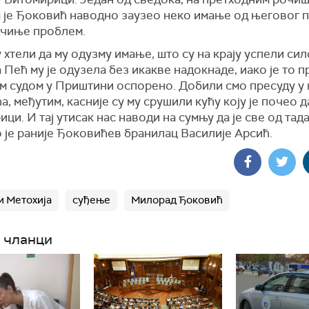
а је Ђоковић наводно заузео неко имање од његовог 
очиње проблем.
 хтели да му одузму имање, што су на крају успели сил
Пећ му је одузела без икакве надокнаде, иако је то п
м судом у Приштини оспорено. Добили смо пресуду у 
, међутим, касније су му срушили кућу коју је почео д
ци. И тај утисак нас наводи на сумњу да је све од тад
 је раније Ђоковићев бранилац Василије Арсић.
и Метохија
суђење
Милорад Ђоковић
 чланци