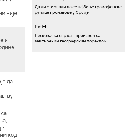
Да ли сте знали да се најбоље грамофонске
им није
ручице производе у Србији
Re: Eh...
Лесковачка спржа – производ са
е и
заштићеним географским пореклом
године
у
је да
аштву
 са
ња,
је.
рим код