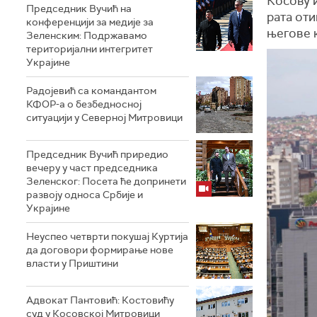
Косову 
Председник Вучић на
рата оти
конференцији за медије за
његове 
Зеленским: Подржавамо
територијални интегритет
Украјине
Радојевић са командантом
КФОР-а о безбедносној
ситуацији у Северној Митровици
Председник Вучић приредио
вечеру у част председника
Зеленског: Посета ће допринети
развоју односа Србије и
Украјине
Неуспео четврти покушај Куртија
да договори формирање нове
власти у Приштини
Адвокат Пантовић: Костовићу
суд у Косовској Митровици