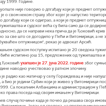
ају 1999. Године.
уопште није говорио о дпгађају који је предмет оптуж
је о свом неком страху због којег је напустио територ
 о догађају који се одиграо, а који је предмет оптужниц
ужилаштва и судског већа су била само да се додирн
односно, да се направи нека прича да је Ђоковић крив
о за све што се догодило у Пећи и Витомирици, а не з
обухваћен оптужницом", рекао је адвокат Арсић.
ашњем судском поступку испитано је 20 сведока тужи
 биће испитино још 15, предложених од тужилаштва и
д Ђоковић
ухапшен је 27. јуна 2022. године
због сумње
одине наводно учествовао у ратном злочину.
је радио као матичар у селу Гораждевац и није напуш
 а био је једини Србин који је живео у Витомирици по
1999. Са локалним Албанцима и администрацијом у Пе
око права поседа над својим имањем у Витомирици.
ев случај почиње када је почео да решава своја имов
 Витомирици. Један од сведока, на претходним рочиш