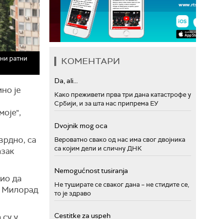
ни ратни
КОМЕНТАРИ
Da, ali...
ино је
Како преживети прва три дана катастрофе у
Србији, и за шта нас припрема ЕУ
оје",
Dvojnik mog oca
врдно, са
Вероватно свако од нас има свог двојника
са којим дели и сличну ДНК
азак
Nemogućnost tusiranja
вио да
Не туширате се сваког дана – не стидите се,
о Милорад
то је здраво
Cestitke za uspeh
 су у