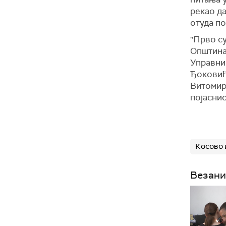
рекао д
отуда п
"Прво су
Општина 
Управни
Ђоковића
Витомири
појаснио
Косово 
Везани