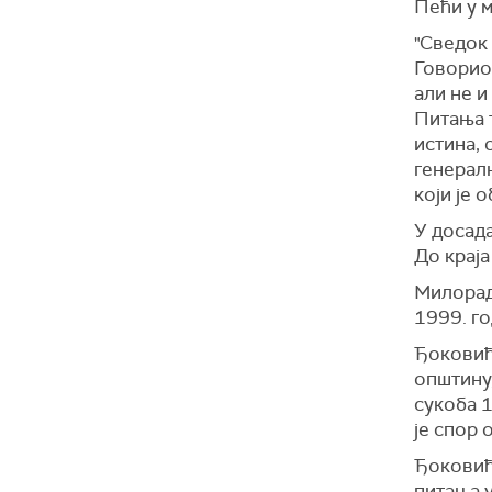
Пећи у м
"Сведок 
Говорио 
али не и
Питања т
истина, 
генералн
који је 
У досад
До краја
Милора
1999. г
Ђоковић 
општину,
сукоба 
је спор 
Ђоковић
питања у