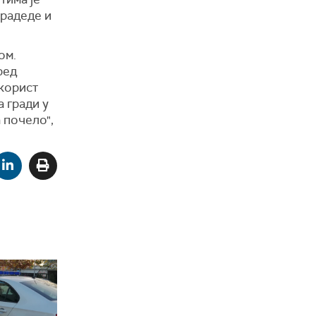
прадеде и
ом.
ред
корист
а гради у
а почело",