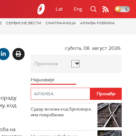
Lat
Eng
Е
СЕРВИСНЕ ВЕСТИ
СМАТРАЧНИЦА
АРХИВА РУБРИКА
субота, 08. август 2026.
Прогноза
Најновије
лораду
у, код
Судар возова код Бјеловара,
има повређених
оба на