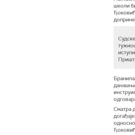
школи би
Ђоковиће
доприне
Судске
тужиоц
иступи
Пришт
Бранила
данашњи
инструи
одговара
Сматра д
догађаје
односно,
Ђоковић