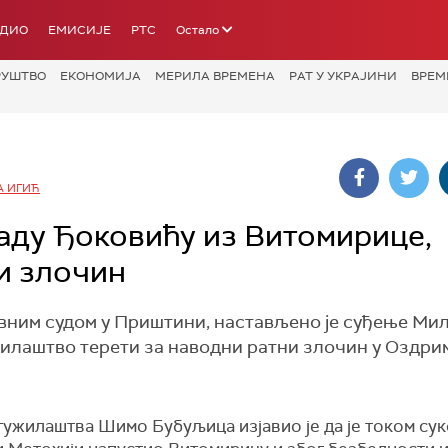
АДИО
ЕМИСИЈЕ
РТС
Остало
РУШТВО
ЕКОНОМИЈА
МЕРИЛА ВРЕМЕНА
РАТ У УКРАЈИНИ
ВРЕМ
А ИГИЋ
ду Ђоковићу из Витомирице,
и злочин
вним судом у Приштини, настављено је суђење Ми
илаштво терети за наводни ратни злочин у Оздрим
тужилаштва Шимо Бубуљица изјавио је да је током сук