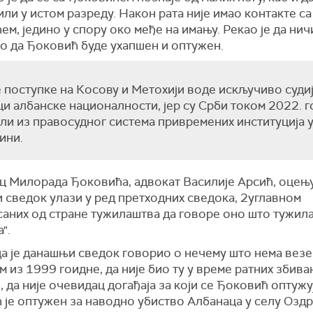
ли у истом разреду. Након рата није имао контакте са
м, једино у спору око међе на имању. Рекао је да нич
о да Ђоковић буде ухапшен и оптужен.
 поступке на Косову и Метохији воде искључиво судиј
и албанске националности, јер су Срби током 2022. 
ли из правосудног система привремених институција 
ини.
ц Милорада Ђоковића, адвокат Василије Арсић, оцењу
 сведок улази у ред претходних сведока, 2углавном
саних од стране тужилаштва да говоре оно што тужил
".
а је данашњи сведок говорио о нечему што нема везе
м из 1999 гоидне, да није био ту у време ратних збива
 да није очевидац догађаја за који се Ђоковић оптужу
 је оптужен за наводно убиство Албанаца у селу Озд