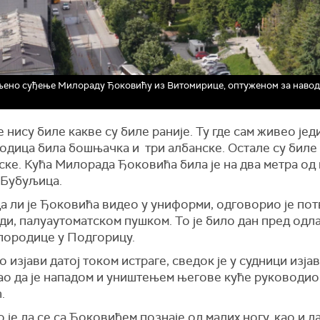
ено суђење Милораду Ђоковићу из Витомирице, оптуженом за навод
 нису биле какве су биле раније. Ту где сам живео јед
родица била бошњачка и три албанске. Остале су биле
ке. Кућа Милорада Ђоковића била је на два метра од м
 Бубуљица.
а ли је Ђоковића видео у униформи, одговорио је пот
ди, палуаутоматском пушком. То је било дан пред одл
породице у Подгорицу.
 изјави датој током истраге, сведок је у судници изја
као да је нападом и уништењем његове куће руководи
.
 је да се са Ђоковићем познаје од малих ногу, као и да