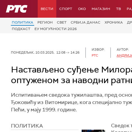
РТС
ВЕСТИ
СПОРТ
OKO
МАГАЗИН
ТВ
Р
ПОЛИТИКА
РЕГИОН
СВЕТ
СРБИЈА ДАНАС
ХРОНИКА
Д
ПОДКАСТ
ЕУ МОГУЋНОСТИ 2026
ИЗВОР:
АУТОР:
ПОНЕДЕЉАК, 10.03.2025, 12:08 -> 14:26
РТС
АНДРИЈ
Настављено суђење Милора
оптуженом за наводни ратн
Испитивањем сведока тужилаштва, пред осно
Ђоковићу из Витомирице, кога специјално туж
Пећи, у мају 1999. године.
ПОЛИТИКА
Сведок 