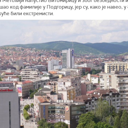
и Метохији напустио Витомирицу и због безбедности 
шао код фамилије у Подгорицу, јер су, како је навео, 
куће били екстремисти.