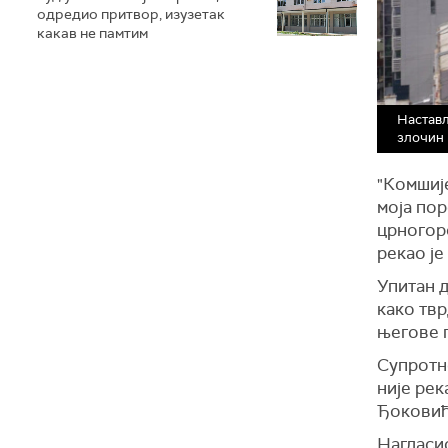
одредио притвор, изузетак
какав не памтим
Настављ
злочин
"Комшије
моја по
црногорс
рекао је
Упитан д
како твр
његове 
Супротно
није ре
Ђоковић
Нагласио