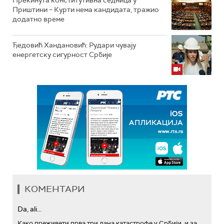
Прекинута конститутивна седница у
Приштини – Курти нема кандидата, тражио
додатно време
Ђедовић Хандановић: Рудари чувају
енергетску сигурност Србије
КОМЕНТАРИ
Da, ali...
Како преживети прва три дана катастрофе у Србији, и за