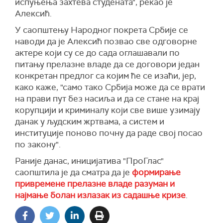
испуњења захтева студената", рекао је
Алексић.
У саопштењу Народног покрета Србије се
наводи да је Алексић позвао све одговорне
актере који су се до сада оглашавали по
питању прелазне владе да се договори један
конкретан предлог са којим ће се изаћи, јер,
како каже, "само тако Србија може да се врати
на прави пут без насиља и да се стане на крај
корупцији и криминалу који све више узимају
данак у људским жртвама, а систем и
институције поново почну да раде свој посао
по закону".
Раније данас, иницијатива "ПроГлас"
саопштила је да сматра да је
формирање
привремене прелазне владе разуман и
најмање болан излазак из садашње кризе
.