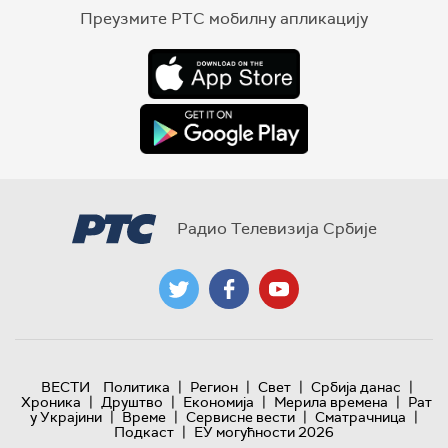
Преузмите РТС мобилну апликацију
Радио Телевизија Србије
|
|
|
|
ВЕСТИ
Политика
Регион
Свет
Србија данас
|
|
|
|
Хроника
Друштво
Економија
Мерила времена
Рат
|
|
|
|
у Украјини
Време
Сервисне вести
Сматрачница
|
Подкаст
ЕУ могућности 2026