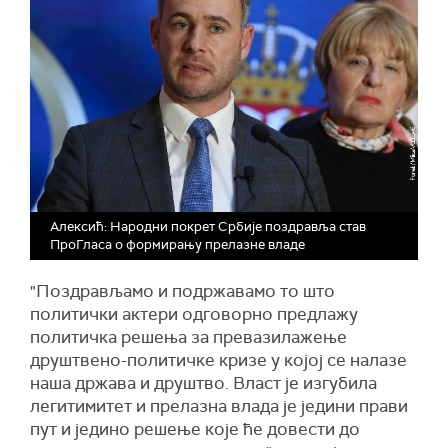
Алексић: Народни покрет Србије поздравља став
ПроГласа о формирању прелазне владе
"Поздрављамо и подржавамо то што
политички актери одговорно предлажу
политичка решења за превазилажење
друштвено-политичке кризе у којој се налазе
наша држава и друштво. Власт је изгубила
легитимитет и прелазна влада је једини прави
пут и једино решење које ће довести до