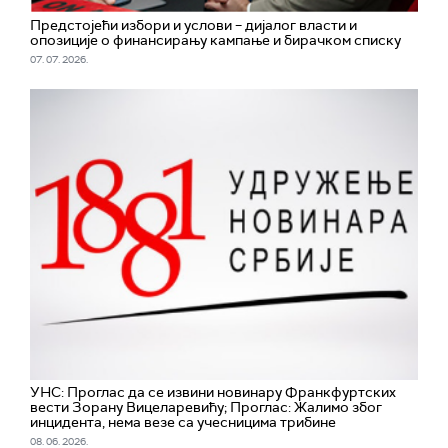
Предстојећи избори и услови – дијалог власти и
опозиције о финансирању кампање и бирачком списку
07. 07. 2026.
УНС: Проглас да се извини новинару Франкфуртских
вести Зорану Вицеларевићу; Проглас: Жалимо због
инцидента, нема везе са учесницима трибине
08. 06. 2026.