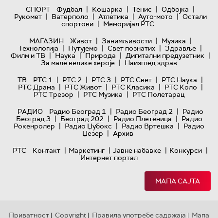
|
|
|
|
СПОРТ
Фудбал
Кошарка
Тенис
Одбојка
|
|
|
|
Рукомет
Ватерполо
Атлетика
Ауто-мото
Остали
|
спортови
Меморијал РТС
|
|
|
МАГАЗИН
Живот
Занимљивости
Музика
|
|
|
|
Технологијa
Путујемо
Свет познатих
Здравље
|
|
|
|
Филм и ТВ
Наука
Природа
Дигитални предузетник
|
За мале велике хероје
Наизглед здрав
|
|
|
|
|
ТВ
РТС 1
РТС 2
РТС 3
РТС Свет
РТС Наука
|
|
|
|
РТС Драма
РТС Живот
РТС Класика
РТС Коло
|
|
РТС Трезор
РТС Музика
РТС Полетарац
|
|
РАДИО
Радио Београд 1
Радио Београд 2
Радио
|
|
|
Београд 3
Београд 202
Радио Плетеница
Радио
|
|
|
Рокенролер
Радио Џубокс
Радио Вртешка
Радио
|
Џезер
Архив
|
|
|
|
РТС
Контакт
Маркетинг
Јавне набавке
Конкурси
Интернет портал
МАПА САЈТА
Приватност
Copyright
Правила употребе садржаја
Мапа
|
|
|