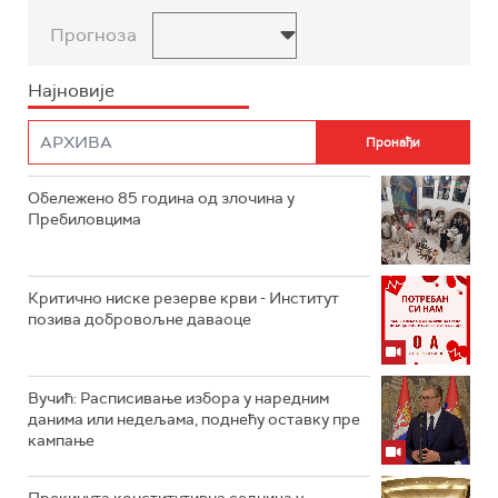
Прогноза
Најновије
Обележено 85 година од злочина у
Пребиловцима
Критично ниске резерве крви - Институт
позива добровољне даваоце
Вучић: Расписивање избора у наредним
данима или недељама, поднећу оставку пре
кампање