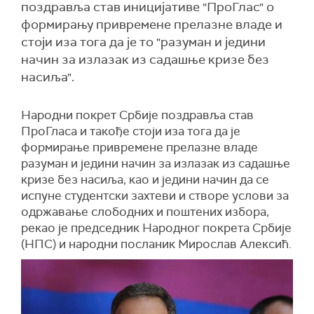
поздравља став иницијативе "ПроГлас" о
формирању привремене прелазне владе и
стоји иза тога да је то "разуман и једини
начин за излазак из садашње кризе без
насиља".
Народни покрет Србије поздравља став
ПроГласа и такође стоји иза тога да је
формирање привремене прелазне владе
разуман и једини начин за излазак из садашње
кризе без насиља, као и једини начин да се
испуне студентски захтеви и створе услови за
одржавање слободних и поштених избора,
рекао је председник Народног покрета Србије
(НПС) и народни посланик Мирослав Алексић.