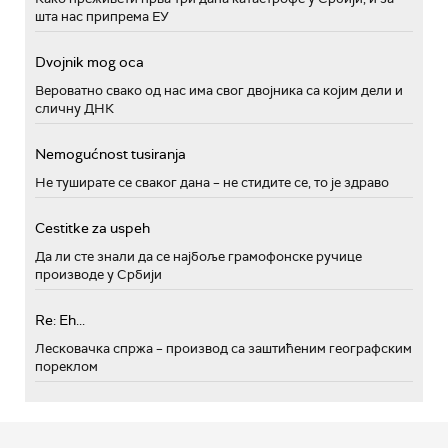
шта нас припрема ЕУ
Dvojnik mog oca
Вероватно свако од нас има свог двојника са којим дели и
сличну ДНК
Nemogućnost tusiranja
Не туширате се сваког дана – не стидите се, то је здраво
Cestitke za uspeh
Да ли сте знали да се најбоље грамофонске ручице
производе у Србији
Re: Eh...
Лесковачка спржа – производ са заштићеним географским
пореклом