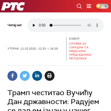
РТС
Читај ми!
ИЗВОР:
СЛУЖБА ЗА
САРАДЊУ СА
УТОРАК, 11.02.2025, 12:33 -> 16:29
МЕДИЈИМА
ПРЕДСЕДНИКА
РЕПУБЛИКЕ
Трамп честитао Вучићу
Дан државности: Радујем
се даљем јачању нашег