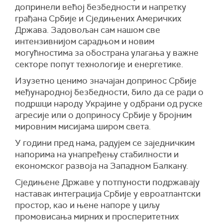
допринели већој безбедности и напретку
грађана Србије и Сједињених Америчких
Држава. Задово
љ
ан сам нашом све
интензивнијом сарадњом и новим
могућностима за обострана улагања у важне
секторе попут технологије и енергетике.
Изузетно ценимо значајан допринос Србије
међународној безбедности, било да се ради о
подршци народу Украјине у одбрани од руске
агресије или о доприносу Србије у бројним
мировним мисијама широм света.
У години пред нама, радујем се заједничким
напорима на унапређењу стабилности и
економског развоја на Западном Балкану.
Сједињене Државе у потпуности подржавају
наставак интеграција Србије у евроатлантски
простор, као и њене напоре у циљу
промовисања мирних и просперитетних