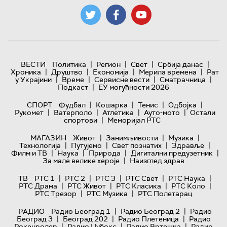
|
|
|
|
ВЕСТИ
Политика
Регион
Свет
Србија данас
|
|
|
|
Хроника
Друштво
Економија
Мерила времена
Рат
|
|
|
|
у Украјини
Време
Сервисне вести
Сматрачница
|
Подкаст
ЕУ могућности 2026
|
|
|
|
СПОРТ
Фудбал
Кошарка
Тенис
Одбојка
|
|
|
|
Рукомет
Ватерполо
Атлетика
Ауто-мото
Остали
|
спортови
Меморијал РТС
|
|
|
МАГАЗИН
Живот
Занимљивости
Музика
|
|
|
|
Технологијa
Путујемо
Свет познатих
Здравље
|
|
|
|
Филм и ТВ
Наука
Природа
Дигитални предузетник
|
За мале велике хероје
Наизглед здрав
|
|
|
|
|
ТВ
РТС 1
РТС 2
РТС 3
РТС Свет
РТС Наука
|
|
|
|
РТС Драма
РТС Живот
РТС Класика
РТС Коло
|
|
РТС Трезор
РТС Музика
РТС Полетарац
|
|
РАДИО
Радио Београд 1
Радио Београд 2
Радио
|
|
|
Београд 3
Београд 202
Радио Плетеница
Радио
|
|
|
Рокенролер
Радио Џубокс
Радио Вртешка
Радио