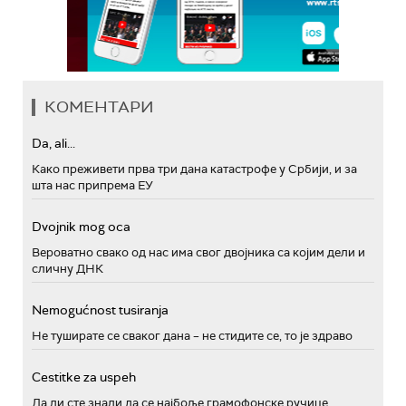
КОМЕНТАРИ
Da, ali...
Како преживети прва три дана катастрофе у Србији, и за
шта нас припрема ЕУ
Dvojnik mog oca
Вероватно свако од нас има свог двојника са којим дели и
сличну ДНК
Nemogućnost tusiranja
Не туширате се сваког дана – не стидите се, то је здраво
Cestitke za uspeh
Да ли сте знали да се најбоље грамофонске ручице