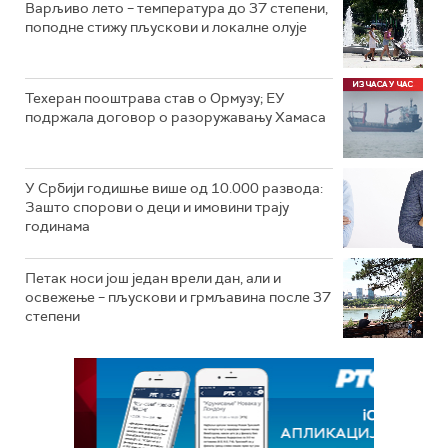
Варљиво лето – температура до 37 степени,
поподне стижу пљускови и локалне олује
Техеран пооштрава став о Ормузу; ЕУ
подржала договор о разоружавању Хамаса
У Србији годишње више од 10.000 развода:
Зашто спорови о деци и имовини трају
годинама
Петак носи још један врели дан, али и
освежење – пљускови и грмљавина после 37
степени