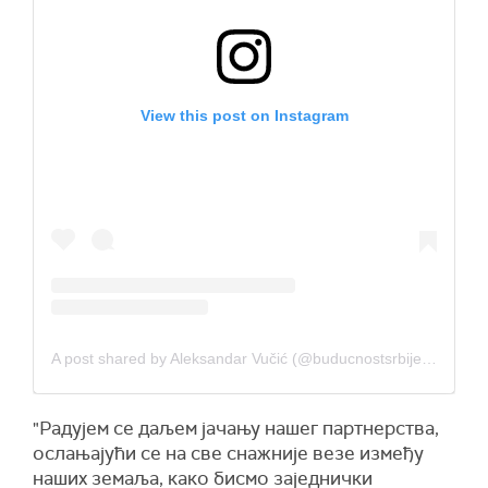
View this post on Instagram
A post shared by Aleksandar Vučić (@buducnostsrbijeav)
"
Радујем се даљем јачању
нашег партнерства,
ослањајући се на све снажније везе између
наших зема
љ
а, како бисмо заједнички