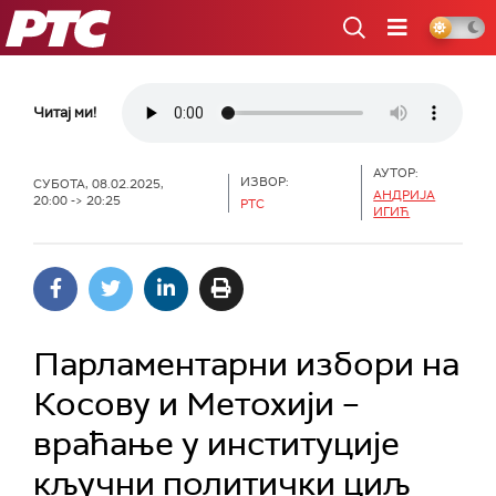
РТС
Читај ми!
АУТОР:
ИЗВОР:
СУБОТА, 08.02.2025,
АНДРИЈА
20:00 -> 20:25
РТС
ИГИЋ
Парламентарни избори на
Косову и Метохији –
враћање у институције
кључни политички циљ