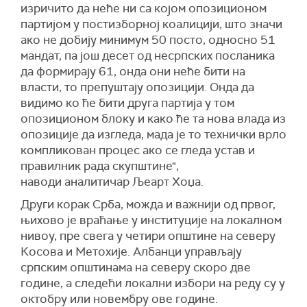
изричито да неће ни са којом опозиционом
партијом у постизборној коалицији, што значи
ако не добију минимум 50 посто, односно 51
мандат, па још десет од несрпских посланика
да формирају 61, онда они неће бити на
власти, то препуштају опозицији. Онда да
видимо ко ће бити друга партија у том
опозиционом блоку и како ће та нова влада из
опозиције да изгледа, мада је то технички врло
компликован процес ако се гледа устав и
правилник рада скупштине",
наводи аналитичар Љеарт Хоџа.
Други корак Срба, можда и важнији од првог,
њихово је враћање у институције на локалном
нивоу, пре свега у четири општине на северу
Косова и Метохије. Албанци управљају
српским општинама на северу скоро две
године, а следећи локални избори на реду су у
октобру или новембру ове године.