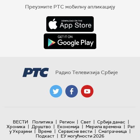
Преузмите РТС мобилну апликацију
Радио Телевизија Србије
|
|
|
|
ВЕСТИ
Политика
Регион
Свет
Србија данас
|
|
|
|
Хроника
Друштво
Економија
Мерила времена
Рат
|
|
|
|
у Украјини
Време
Сервисне вести
Сматрачница
|
Подкаст
ЕУ могућности 2026