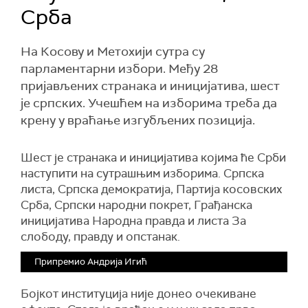
Срба
На Косову и Метохији сутра су
парламентарни избори. Међу 28
пријављених странака и иницијатива, шест
је српских. Учешћем на изборима треба да
крену у враћање изгубљених позиција.
Шест је странака и иницијатива којима ће Срби
наступити на сутрашњим изборима. Српска
листа, Српска демократија, Партија косовских
Срба, Српски народни покрет, Грађанска
иницијатива Народна правда и листа За
слободу, правду и опстанак.
Припремио Андрија Игић
Бојкот институција није донео очекиване