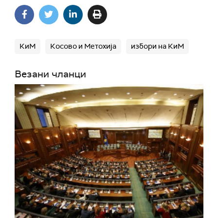
КиМ
Косово и Метохија
избори на КиМ
Везани чланци