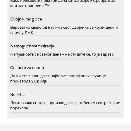
Како преживети прва три дана катастрофе у Србији, и за
шта нас припрема ЕУ
Dvojnik mog oca
Вероватно свако од нас има свог двојника са којим дели и
сличну ДНК
Nemogućnost tusiranja
Не туширате се сваког дана – не стидите се, то је здраво
Cestitke za uspeh
Да ли сте знали да се најбоље грамофонске ручице
производе у Србији
Re: Eh...
Лесковачка спржа – производ са заштићеним географским
пореклом