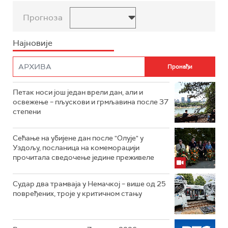
Прогноза
Најновије
Петак носи још један врели дан, али и
освежење – пљускови и грмљавина после 37
степени
Сећање на убијене дан после "Олује" у
Уздољу, посланица на комеморацији
прочитала сведочење једине преживеле
Судар два трамваја у Немачкој – више од 25
повређених, троје у критичном стању