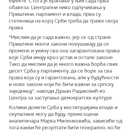
ефекте. Стога је враћање у њих сада прва
обавеза. Централни ниво одлучивања у
Приштини, парламент и влада, прва су
степеница на којој Срби треба да траже своја
права.
"Мислим да је сада важно, јер се од стране
Приштине многи закони покушавају да се
промене и укину сва она загарантована права
које Срби имају кроз устав и остале законе.
Тако да мислим да је много важна борба свих
десет Срба у парламенту, да се боре за сва
права која су и гарантована, али у будућности
и нове законе који ће бити важни за српску
заједницу", наводи Душан Радаковић из
Центра за заступање демократске културе.
Колики домети Срба у институцијама владе и
скупштине могу да буду, према оцени
аналитичара Марка Миленковића, зависиће од
тога какви ће резултати бити генерално, ко ће