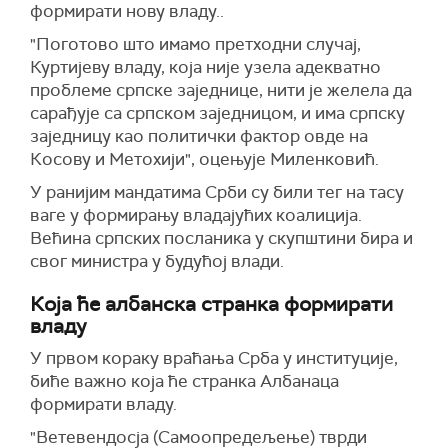
формирати нову владу..
"Поготово што имамо претходни случај,
Куртијеву владу, која није узела адекватно
проблеме српске заједнице, нити је желела да
сарађује са српском заједницом, и има српску
заједницу као политички фактор овде на
Косову и Метохији", оцењује Миленковић.
У ранијим мандатима Срби су били тег на тасу
ваге у формирању владајућих коалиција.
Већина српских посланика у скупштини бира и
свог министра у будућој влади.
Која ће албанска странка формирати
владу
У првом кораку враћања Срба у институције,
биће важно која ће странка Албанаца
формирати владу.
"Ветевендосја (Самоопредељење) тврди