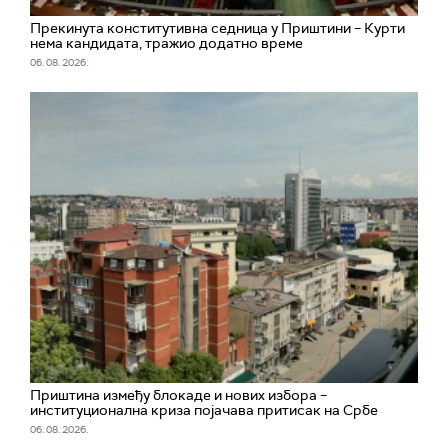
Прекинута конститутивна седница у Приштини – Курти
нема кандидата, тражио додатно време
06. 08. 2026.
Приштина између блокаде и нових избора –
институционална криза појачава притисак на Србе
06. 08. 2026.