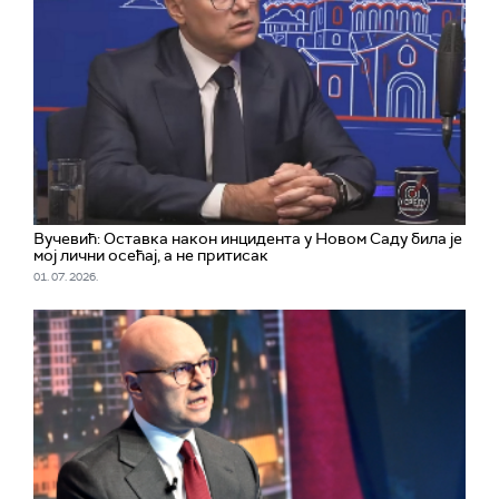
Вучевић: Оставка након инцидента у Новом Саду била је
мој лични осећај, а не притисак
01. 07. 2026.