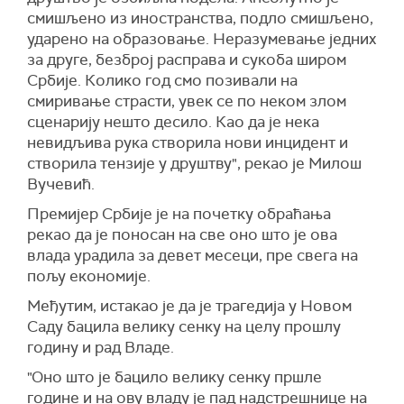
смишљено из иностранства, подло смишљено,
ударено на образовање. Неразумевање једних
за
друг
е
, безброј расправа и сукоба широм
Србије. Колико год смо позивали на
смиривање страсти, увек се по неком злом
сценарију нешто десило. Као да је нека
невидљива рука створила нови инцидент и
створила тензије у друштву",
рекао је Милош
Вучевић.
Премијер Србије је на почетку обраћања
рекао да је поносан на све оно што је ова
влада урадила за девет месеци, пре свега на
пољу економије.
Међутим, истакао је да је трагедија у Новом
Саду бацила велику сенку на целу прошлу
годину и рад Владе.
"Оно што је бацило велику сенку пршле
године и на ову владу је пад надстрешнице на