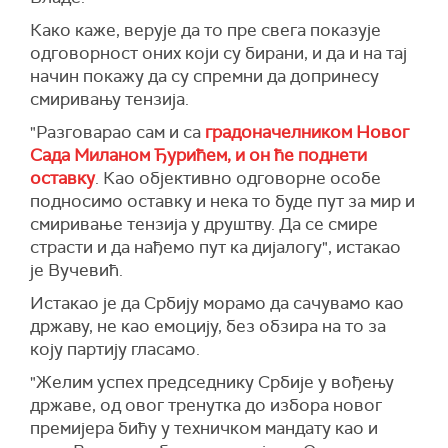
Како каже, верује да то пре свега показује
одговорност оних који су бирани, и да и на тај
начин покажу да су спремни да допринесу
смиривању тензија.
"Разговарао сам и са
градоначелником Новог
Сада Миланом Ђурићем, и он ће поднети
оставку
. Као објективно одговорне особе
подносимо оставку и нека то буде пут за мир и
смиривање тензија у друштву. Да се смире
страсти и да нађемо пут ка дијалогу", истакао
је Вучевић.
Истакао је да Србију морамо да сачувамо као
државу, не као емоцију, без обзира на то за
коју партију гласамо.
"Желим успех председнику Србије у вођењу
државе, од овог тренутка до избора новог
премијера бићу у техничком мандату као и