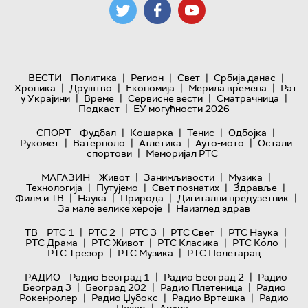
|
|
|
|
ВЕСТИ
Политика
Регион
Свет
Србија данас
|
|
|
|
Хроника
Друштво
Економија
Мерила времена
Рат
|
|
|
|
у Украјини
Време
Сервисне вести
Сматрачница
|
Подкаст
ЕУ могућности 2026
|
|
|
|
СПОРТ
Фудбал
Кошарка
Тенис
Одбојка
|
|
|
|
Рукомет
Ватерполо
Атлетика
Ауто-мото
Остали
|
спортови
Меморијал РТС
|
|
|
МАГАЗИН
Живот
Занимљивости
Музика
|
|
|
|
Технологијa
Путујемо
Свет познатих
Здравље
|
|
|
|
Филм и ТВ
Наука
Природа
Дигитални предузетник
|
За мале велике хероје
Наизглед здрав
|
|
|
|
|
ТВ
РТС 1
РТС 2
РТС 3
РТС Свет
РТС Наука
|
|
|
|
РТС Драма
РТС Живот
РТС Класика
РТС Коло
|
|
РТС Трезор
РТС Музика
РТС Полетарац
|
|
РАДИО
Радио Београд 1
Радио Београд 2
Радио
|
|
|
Београд 3
Београд 202
Радио Плетеница
Радио
|
|
|
Рокенролер
Радио Џубокс
Радио Вртешка
Радио