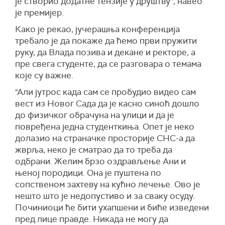
је створио додатне тензије у друштву", навео
је премијер.
Како је рекао, јучерашња конференција
требало је да покаже да ћемо први пружити
руку, да Влада позива и декане и ректоре, а
пре свега студенте, да се разговара о темама
које су важне.
"Али јутрос када сам се пробудио видео сам
вест из Новог Сада да је касно синоћ дошло
до физичког обрачуна на улици и да је
повређена једна студенткиња. Опет је неко
долазио на страначке просторије СНС-а да
жврља, неко је сматрао да то треба да
одбрани. Желим брзо оздрављење Ани и
њеној породици. Она је пуштена по
сопственом захтеву на кућно лечење. Ово је
нешто што је недопустиво и за сваку осуду.
Починиоци ће бити ухапшени и биће изведени
пред лице правде. Никада не могу да