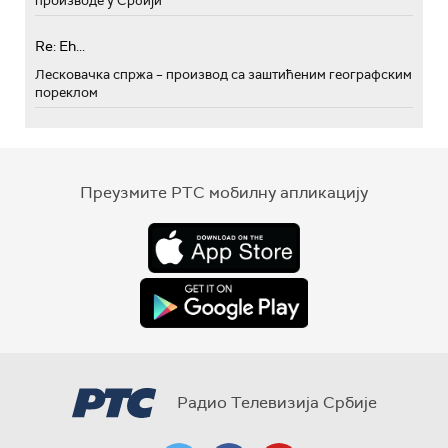
производе у Србији
Re: Eh...
Лесковачка спржа – производ са заштићеним географским
пореклом
Преузмите РТС мобилну апликацију
Радио Телевизија Србије