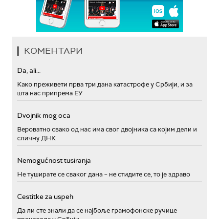
КОМЕНТАРИ
Da, ali...
Како преживети прва три дана катастрофе у Србији, и за
шта нас припрема ЕУ
Dvojnik mog oca
Вероватно свако од нас има свог двојника са којим дели и
сличну ДНК
Nemogućnost tusiranja
Не туширате се сваког дана – не стидите се, то је здраво
Cestitke za uspeh
Да ли сте знали да се најбоље грамофонске ручице