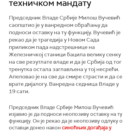
техничком мандату
Председник Владе Србије Милош Вучевић
саопштио је у ванредном обраћању да
подноси оставку на ту функцију. Вучевић је
рекао да је трагедија у Новом Сада
приликом пада надстрешнице на
Железничкој станици бацила велику сенку
на све резутлате владе и да је Србија од тог
тренутка остала заглављена у тој несрећи.
Апеловао је на све да смире страсти и да се
врате дијалогу. Ванредна седница Владе у
19 сати.
Председник Владе Србије Милош Вучевић
изјавио је да подноси неопозиву оставку на ту
функцију. Он је рекао да је неопозиву одлуку о
оставци донео након
синоћњих догађаја у