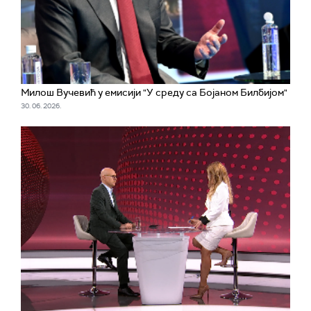
Милош Вучевић у емисији "У среду са Бојаном Билбијом"
30. 06. 2026.