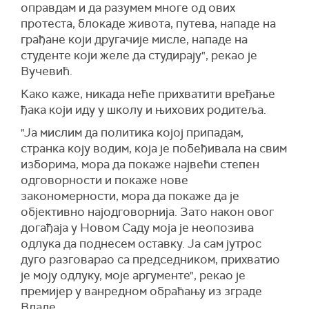
оправдам и да разумем многе од ових
протеста, блокаде живота, путева, нападе на
грађане који другачије мисле, нападе на
студенте који желе да студирају", рекао је
Вучевић.
Како каже, никада неће прихватити вређање
ђака који иду у школу и њихових родитеља.
"
Ја мислим да политика којој припадам,
странка коју водим, која је побеђивала на свим
изборима, мора да покаже највећи степен
одговорности и покаже нове
закономерности, мора да покаже да је
објективно најодговорнија. Зато након овог
догађаја у Новом Саду моја је неопозива
одлука да поднесем оставку. Ја сам јутрос
дуго разговарао са председником, прихватио
је моју одлуку, моје аргументе",
рекао је
премијер у ванредном обраћању из зграде
Владе
.