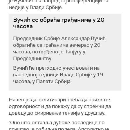
је Вучевић на ванредној конференцији за
медије у Влади Србије.
Вучић се обраћа грађанима у 20
часова
Председник Србије Александар Вучић
обратиће се грађанима вечерас у 20
часова, потврђено је Танјугу у
Председништву.
Вучић ће претходно учествовати на
ванредној седници Владе Србије у 19
часова, у Палати Србија.
Навео је да политичари треба да прихвате
одговорност и да покажу да су спремни да
доведу до смиривања тензија у друштву.
"Оно што оставља дубоке последице по
друштво је озбиљна подела. Апсолутно је