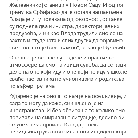
Железничкој станици у Новом Саду. И од тог
тренутка Србија као да је остала заглављена.
Влада је и ту показала одговорност, оставке
су поднела два министра, директори јавних
предузећа, и ми као Влада трудили смо се на
захтев и студената и свих других да објавимо
све оно што је било важно", рекао је Вучевић.
Оно што је остало су поделе и прављење
атмосфере да смо на ивици сукоба, да се ђаци
деле на оне који иду и оне који не иду у школе,
свађе наставника по учионицама и родитеља
по вајбер групама.
"Ударено је на оно што нам је најосетљивије, и
сада то могу да каже, смишљено је из
иностранства. И без обзира на то колико смо
позивали на смиривање ситуације, десило би
се увек неко црнило. Као да је нека
невидљива рука створила нови инцидент који