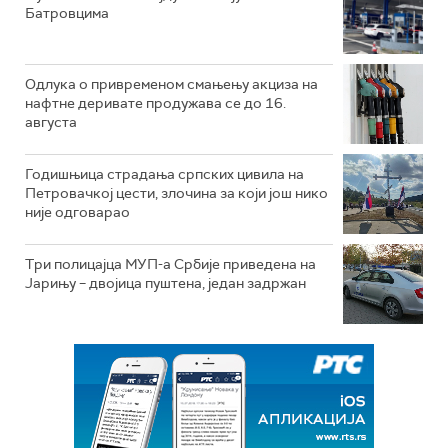
Батровцима
Одлука о привременом смањењу акциза на
нафтне деривате продужава се до 16.
августа
Годишњица страдања српских цивила на
Петровачкој цести, злочина за који још нико
није одговарао
Три полицајца МУП-а Србије приведена на
Јарињу – двојица пуштена, један задржан