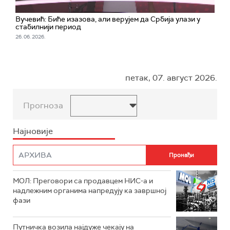
Вучевић: Биће изазова, али верујем да Србија улази у
стабилнији период
26. 06. 2026.
петак, 07. август 2026.
Прогноза
Најновије
МОЛ: Преговори са продавцем НИС-а и
надлежним органима напредују ка завршној
фази
Путничка возила најдуже чекају на