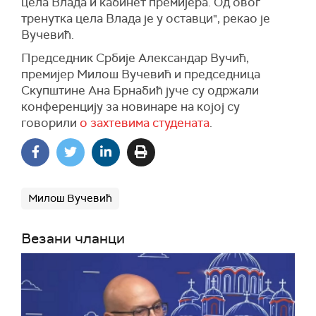
цела Влада и кабинет премијера. Од овог
тренутка цела Влада је у оставци", рекао је
Вучевић.
Председник Србије Александар Вучић,
премијер Милош Вучевић и председница
Скупштине Ана Брнабић јуче су одржали
конференцију за новинаре на којој су
говорили
о захтевима студената
.
Милош Вучевић
Везани чланци