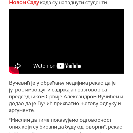
Новом Саду
када су нападнути студенти.
Вучевић је у обраћању медијима рекао да је
јутрос имао дуг и садржајан разговор са
председником Србије Александром Вучићем и
додао да је Вучић прихватио његову одлуку и
аргументе.
''Мислим да тиме показујемо одговорност
оних који су бирани да буду одговорни'', рекао