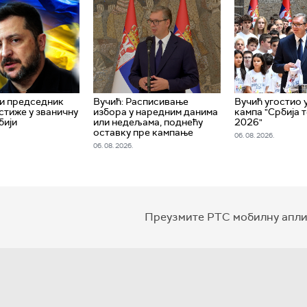
и председник
Вучић: Расписивање
Вучић угостио 
стиже у званичну
избора у наредним данима
кампа "Србија 
бији
или недељама, поднећу
2026"
оставку пре кампање
06. 08. 2026.
06. 08. 2026.
Преузмите РТС мобилну апли