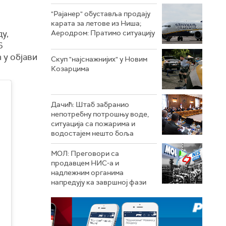
"Рајанер" обуставља продају
карата за летове из Ниша;
у,
Аеродром: Пратимо ситуацију
6
 у објави
Скуп "најснажнијих" у Новим
Козарцима
Дачић: Штаб забранио
непотребну потрошњу воде,
ситуација са пожарима и
водостајем нешто боља
МОЛ: Преговори са
продавцем НИС-а и
надлежним органима
напредују ка завршној фази