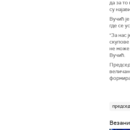
да за то
су најав
Вучић је
где се у
"За нас 
скупове 
не може 
Вучић.
Председ
величан
формира
председ
Везани