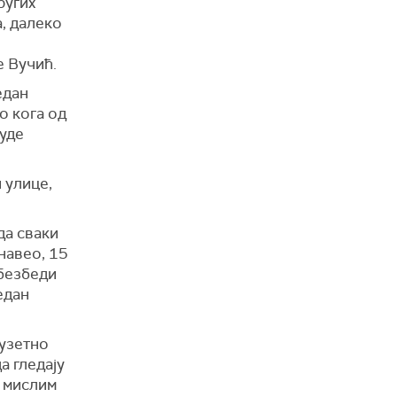
ругих
а, далеко
е Вучић.
едан
о кога од
буде
 улице,
да сваки
 навео, 15
обезбеди
едан
зузетно
а гледају
е мислим