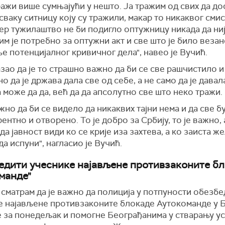
ажи више сумњајући у нешто. Ја тражим од свих да д
сваку ситницу коју су тражили, макар то никаквог сми
ер тужилаштво не би подигло оптужницу никада да ни
им је потребно за оптужни акт и све што је било везан
 потенцијалног кривичног дела", навео је Вучић.
азао да је то страшно важно да би се све рашчистило и
но да је држава дала све од себе, а не само да је дава
 може да да, већ да да апсолутно све што неко тражи.
ажно да би се видело да никаквих тајни нема и да све б
ентно и отворено. То је добро за Србију, то је важно, а
да јавност види ко се крије иза захтева, а ко заиста ж
да испуни", нагласио је Вучић.
едити учеснике најављене противзаконите б
манде"
 сматрам да је важно да полиција у потпуности обезбе
е најављене противзаконите блокаде Аутокоманде у Б
е за понедељак и помогне Београђанима у стварању ус