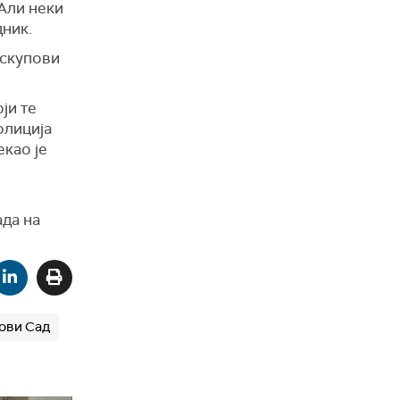
 Али неки
дник.
 скупови
ји те
олиција
екао је
ада на
ови Сад