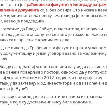
ог. Пошто је
Грађевински факултет у Београду затраж
јављена и документа
која, без обзира што никакве везе
м кривичног дела немају, сматрам да је то веома важ
", навео је председник.
 затражио да Влада Србије, инвеститора, извођача и
ва да доставе апсолутно све што је тражено, макар 
мало са извршењем кривичног дела.
 да је видео да Грађевински факултет тражи углавном
у документацију и један уговор везано за железничку
аду.
ладу да одмах тај уговор достави на увид и да скине,
ва ознака поверљиво постоји, односно да у потпунос
 тај уговор, мислим из 2017. године, а ову пројектну
ацију да захтевају и од инвеститора и од извођача и 
 рекао је Вучић.
нагласио, очигледно је да стотине папира и страница
тације које су достављени нису биле довољне.