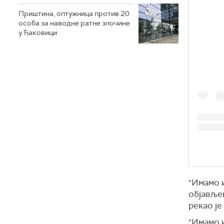
Приштина, оптужница против 20
особа за наводне ратне злочине
у Ђаковици
"Имамо и
објављен
рекао је
"Имамо 