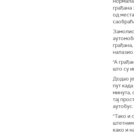
нормала
грађана 
од мест
саобраћа
Замолио 
аутомоби
грађана,
налазио
"А грађа
што су и
Додао је
пут када
минута, 
тај прос
аутобус.
"Тако и 
штетним,
како и н