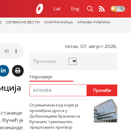
Lat
Eng
Е
СЕРВИСНЕ ВЕСТИ
СМАТРАЧНИЦА
АРХИВА РУБРИКА
петак, 07. август 2026.
Прогноза
Најновије
иција
Осумњичени код којих је
пронађена дрога у
 станици
Добановцима бранили се
 Вучић је
ћутањем, тужилаштво
токоманде
предложило притвор