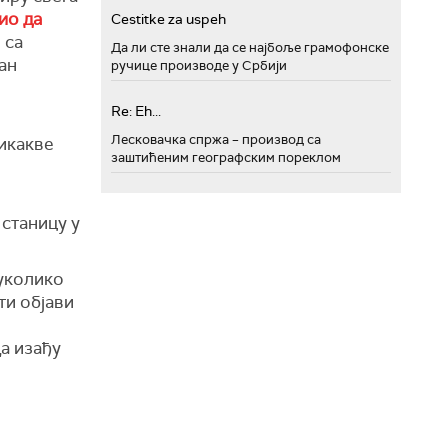
ио да
Cestitke za uspeh
 са
Да ли сте знали да се најбоље грамофонске
ан
ручице производе у Србији
Re: Eh...
Лесковачка спржа – производ са
никакве
заштићеним географским пореклом
 станицу у
 уколико
ти објави
да изађу