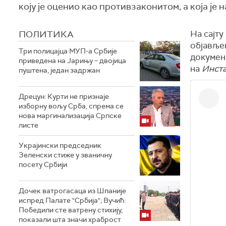
коју је оценио као противзаконитом, а која је
ПОЛИТИКА
На сајту
објављен
Три полицајца МУП-а Србије
докумена
приведена на Јарињу – двојица
на
Инст
пуштена, један задржан
Дрецун: Курти не признаје
изборну вољу Срба, спрема се
нова маргинализација Српске
листе
Украјински председник
Зеленски стиже у званичну
посету Србији
Дочек ватрогасаца из Шпаније
испред Палате "Србија"; Вучић:
Победили сте ватрену стихију,
показали шта значи храброст