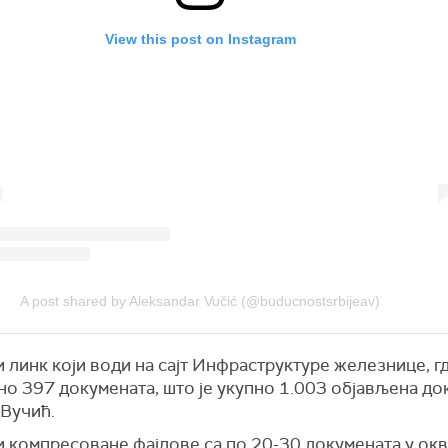
View this post on Instagram
A post shared by Aleksandar Vučić (@buducnostsrbijeav)
 линк који води на сајт Инфраструктуре железнице, гд
о 397 докумената, што је укупно 1.003 објављена док
 Вучић.
и компресоване фајлове са по 20-30 докумената у окв