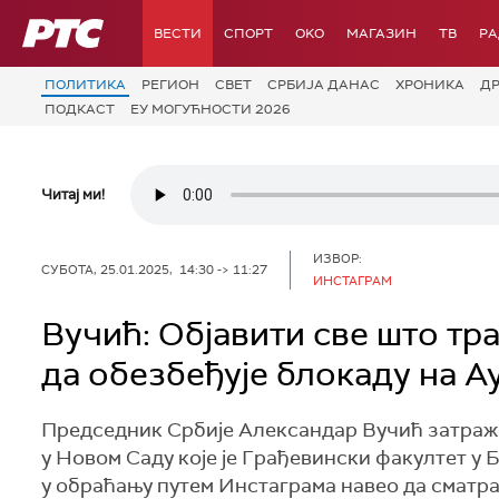
РТС
ВЕСТИ
СПОРТ
OKO
МАГАЗИН
ТВ
Р
ПОЛИТИКА
РЕГИОН
СВЕТ
СРБИЈА ДАНАС
ХРОНИКА
Д
ПОДКАСТ
ЕУ МОГУЋНОСТИ 2026
Читај ми!
ИЗВОР:
СУБОТА, 25.01.2025, 14:30 -> 11:27
ИНСТАГРАМ
Вучић: Објавити све што тр
да обезбеђује блокаду на 
Председник Србије Александар Вучић затражи
у Новом Саду које је Грађевински факултет у Б
у обраћању путем Инстаграма навео да сматр