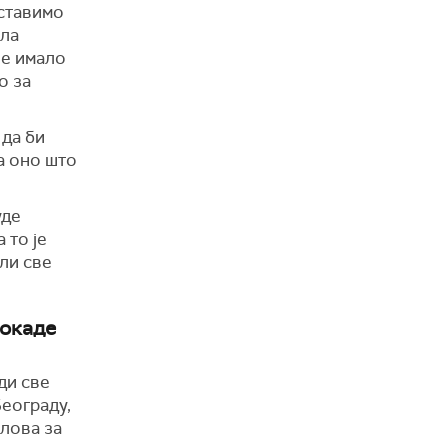
оставимо
сла
је имало
о за
 да би
ла оно што
уде
 то је
ели све
локаде
ди све
еограду,
лова за