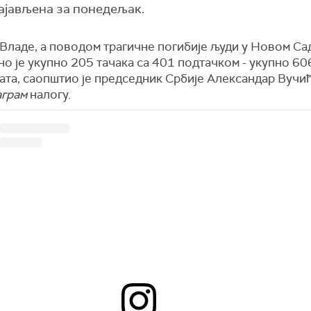
 најављена за понедељак.
 Владе, а поводом трагичне погибије људи у Новом Сад
о је укупно 205 тачака са 401 подтачком - укупно 60
та, саопштио је председник Србије Александар Вучић
аграм
налогу.