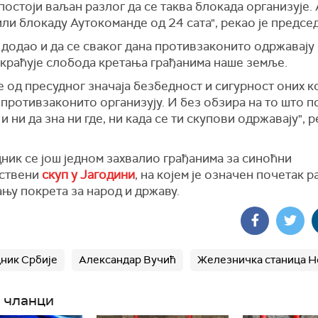
 постоји ваљан разлог да се таква блокада организује.
или блокаду Аутокоманде од 24 сата", рекао је предсе
 додао и да се сваког дана противзаконито одржавају
скраћује слобода кретања грађанима наше земље.
је од пресудног значаја безбедност и сигурност оних ко
противзаконито организују. И без обзира на то што п
и ни да зна ни где, ни када се ти скупови одржавају", р
ник се још једном захвалио грађанима за синоћни
ствени
скуп у Јагодини
, на којем је означен почетак р
њу покрета за народ и државу.
ник Србије
Александар Вучић
Железничка станица Н
 чланци