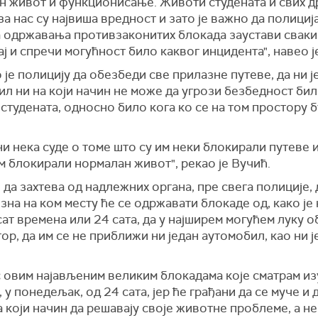
н живот и функционисање. Животи студената и свих д
за нас су највиша вредност и зато је важно да полициј
а одржавања противзаконитих блокада заустави сваки
ј и спречи могућност било каквог инцидента", навео ј
је полицију да обезбеди све прилазне путеве, да ни ј
л ни на који начин не може да угрози безбедност бил
 студената, односно било кога ко се на том простору 
.
ни нека суде о томе што су им неки блокирали путеве и
м блокирали нормалан живот", рекао је Вучић.
 да захтева од надлежних органа, пре свега полиције, 
 зна на ком месту ће се одржавати блокаде од, како је
сат времена или 24 сата, да у најширем могућем луку 
тор, да им се не приближи ни један аутомобил, као ни ј
с овим најављеним великим блокадама које сматрам и
 у понедељак, од 24 сата, јер ће грађани да се муче и д
а који начин да решавају своје животне проблеме, а н