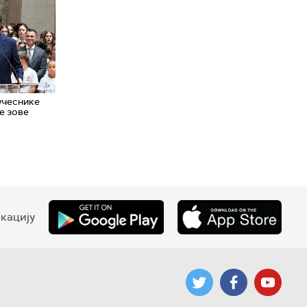
учеснике
те зове
кацију