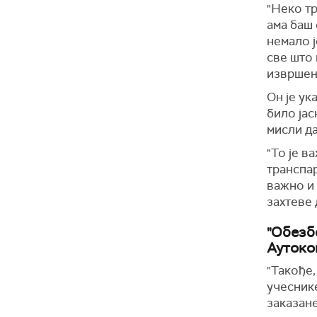
"Неко тр
ама баш 
немало ј
све што 
извршење
Он је ук
било јас
мисли да
"То је в
транспар
важно и 
захтеве 
"Обезб
Аутоко
"Такође,
учесник
заказан