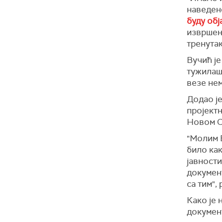
наведен
буду об
извршење
тренутак
Вучић је
тужилашт
везе не
Додао је
пројектн
Новом С
"Молим В
било как
јавности
документ
са тим",
Како је 
докумен