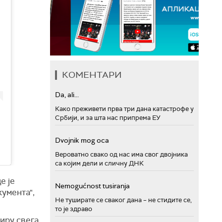
КОМЕНТАРИ
Da, ali...
Како преживети прва три дана катастрофе у
Србији, и за шта нас припрема ЕУ
Dvojnik mog oca
Вероватно свако од нас има свог двојника
са којим дели и сличну ДНК
е је
Nemogućnost tusiranja
умента",
Не туширате се сваког дана – не стидите се,
то је здраво
иру свега