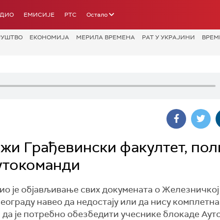
АДИО
ЕМИСИЈЕ
РТС
Остало
РУШТВО
ЕКОНОМИЈА
МЕРИЛА ВРЕМЕНА
РАТ У УКРАЈИНИ
ВРЕМ
ажи Грађевински факултет, пол
Аутокоманди
о је објављивање свих докумената о Железничкој
еограду навео да недостају или да нису комплетна.
а да је потребно обезбедити учеснике блокаде Ау