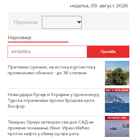
недеља, 09. август 2026.
Прогноза
Најновије
Претежно сунчано, на истоку и југоистоку
променљиво облачно - до 36 степени
Нови удари Русије и Украјине у Црном мору;
Турска ограничава пролаз бродова кроз
Босфор
Техеран: Ормуз затворен све док САД не
промене понашање; Венс: Иран обећао
проток нафте у обиму од пре рата