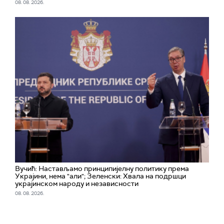
08. 08. 2026.
Вучић: Настављамо принципијелну политику према
Украјини, нема "али"; Зеленски: Хвала на подршци
украјинском народу и независности
08. 08. 2026.