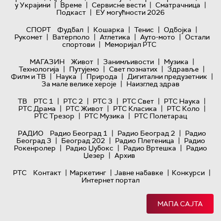
|
|
|
|
у Украјини
Време
Сервисне вести
Сматрачница
|
Подкаст
ЕУ могућности 2026
|
|
|
|
СПОРТ
Фудбал
Кошарка
Тенис
Одбојка
|
|
|
|
Рукомет
Ватерполо
Атлетика
Ауто-мото
Остали
|
спортови
Меморијал РТС
|
|
|
МАГАЗИН
Живот
Занимљивости
Музика
|
|
|
|
Технологијa
Путујемо
Свет познатих
Здравље
|
|
|
|
Филм и ТВ
Наука
Природа
Дигитални предузетник
|
За мале велике хероје
Наизглед здрав
|
|
|
|
|
ТВ
РТС 1
РТС 2
РТС 3
РТС Свет
РТС Наука
|
|
|
|
РТС Драма
РТС Живот
РТС Класика
РТС Коло
|
|
РТС Трезор
РТС Музика
РТС Полетарац
|
|
РАДИО
Радио Београд 1
Радио Београд 2
Радио
|
|
|
Београд 3
Београд 202
Радио Плетеница
Радио
|
|
|
Рокенролер
Радио Џубокс
Радио Вртешка
Радио
|
Џезер
Архив
|
|
|
|
РТС
Контакт
Маркетинг
Јавне набавке
Конкурси
Интернет портал
МАПА САЈТА