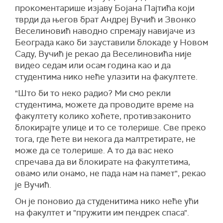
прокоментарише изјаву Бојана Пајтића који
тврди да његов брат Андреј Вучић и Звонко
Веселиновић наводно спремају навијаче из
Београда како би зауставили блокаде у Новом
Саду, Вучић је рекао да Веселиновића није
видео седам или осам година као и да
студентима нико неће улазити на факултете.
"Што би то неко радио? Ми смо рекли
студентима, можете да проводите време на
факултету колико хоћете, противзаконито
блокирајте улице и то се толерише. Све преко
тога, где ћете ви некога да малтретирате, не
може да се толерише. А то да вас неко
спречава да ви блокирате на факултетима,
овамо или онамо, не пада нам на памет", рекао
је Вучић.
Он је поновио да студенитима нико неће ући
на факултет и "пружити им пендрек спаса".