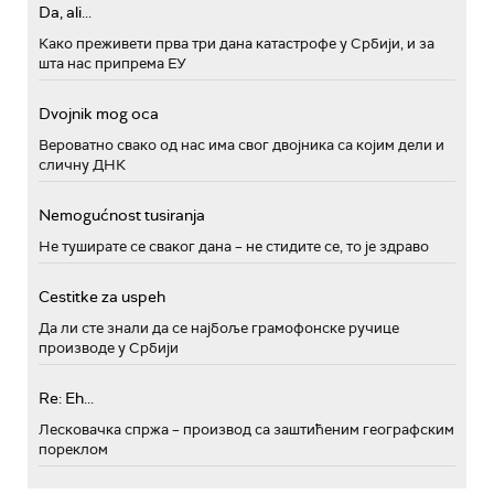
Da, ali...
Како преживети прва три дана катастрофе у Србији, и за
шта нас припрема ЕУ
Dvojnik mog oca
Вероватно свако од нас има свог двојника са којим дели и
сличну ДНК
Nemogućnost tusiranja
Не туширате се сваког дана – не стидите се, то је здраво
Cestitke za uspeh
Да ли сте знали да се најбоље грамофонске ручице
производе у Србији
Re: Eh...
Лесковачка спржа – производ са заштићеним географским
пореклом