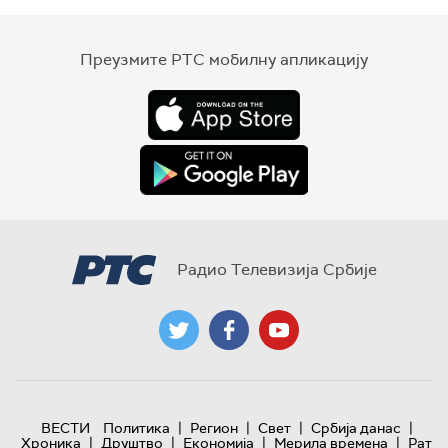
Преузмите РТС мобилну апликацију
Радио Телевизија Србије
|
|
|
|
ВЕСТИ
Политика
Регион
Свет
Србија данас
|
|
|
|
Хроника
Друштво
Економија
Мерила времена
Рат