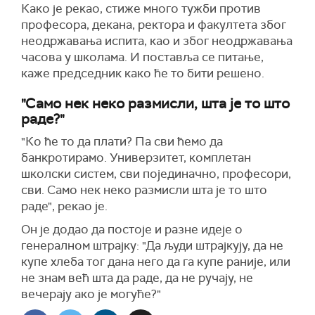
Како је рекао, стиже много тужби против
професора, декана, ректора и факултета због
неодржавања испита, као и због неодржавања
часова у школама. И поставља се питање,
каже председник како ће то бити решено.
"Само нек неко размисли, шта је то што
раде?"
"Ко ће то да плати? Па сви ћемо да
банкротирамо. Универзитет, комплетан
школски систем, сви појединачно, професори,
сви. Само нек неко размисли шта је то што
раде", рекао је.
Он је додао да постоје и разне идеје о
генералном штрајку: "Да људи штрајкују, да не
купе хлеба тог дана него да га купе раније, или
не знам већ шта да раде, да не ручају, не
вечерају ако је могуће?"