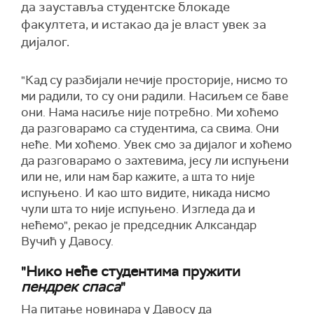
да зауставља студентске блокаде
факултета, и истакао да је власт увек за
дијалог.
"Кад су разбијали нечије просторије, нисмо то
ми радили, то су они радили. Насиљем се баве
они. Нама насиље није потребно. Ми хоћемо
да разговарамо са студентима, са свима. Они
неће. Ми хоћемо. Увек смо за дијалог и хоћемо
да разговарамо о захтевима, јесу ли испуњени
или не, или нам бар кажите, а шта то није
испуњено. И као што видите, никада нисмо
чули шта то није испуњено. Изгледа да и
нећемо", рекао је председник Алксандар
Вучић у Давосу.
"Нико неће студентима пружити
пендрек спаса
"
На питање новинара у Давосу да