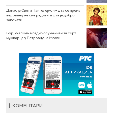
Данас је Свети Пантелејмон – шта се према
веровању не сме радити, а шта је добро
започети
Бор, ухапшен младић осумњичен за смрт
мушкарца у Петровцу на Млави
КОМЕНТАРИ