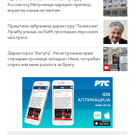
Косовској Митровици одредио притвор,
изузетак какав не памтим
Приштина забранила директору "Телекома"
Лучићу улазак на КиМ, проглашен персоном
нон грата
Директорка "Батута”: Регистровани први
случајеви грознице западног Нила, потребан
опрез али нема разлога за бригу