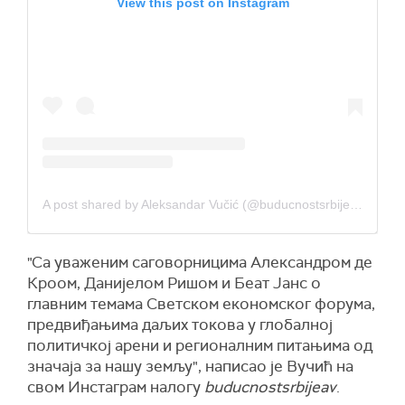
View this post on Instagram
A post shared by Aleksandar Vučić (@buducnostsrbijeav)
"Са уваженим саговорницима Александром де
Кроом, Данијелом Ришом и Беат Јанс о
главним темама Светском економског форума,
предвиђањима даљих токова у глобалној
политичкој арени и регионалним питањима од
значаја за нашу земљу", написао је Вучић на
свом
И
нстаграм налогу
buducnostsrbijeav
.