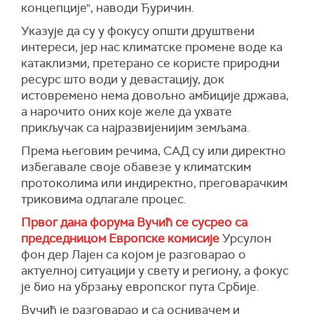
концепције", наводи Ђуричин.
Указује да су у фокусу општи друштвени
интереси, јер нас климатске промене воде ка
катаклизми, претерано се користе природни
ресурс што води у девастацију, док
истовремено нема довољно амбиције држава,
а нарочито оних које желе да ухвате
прикључак са најразвијенијим земљама.
Према његовим речима, САД су или директно
избегавале своје обавезе у климатским
протоколима или индиректно, преговарачким
триковима одлагале процес.
Првог дана форума Вучић се сусрео са
председницом Европске комисије
Урсулон
фон дер Лајен са којом је разговарао о
актуелној ситуацији у свету и региону, а фокус
је био на убрзању европског пута Србије.
Вучић је разговарао и са оснивачем и