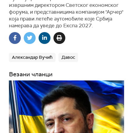
извршним директором Светског економског
форума, и представницима компанијом "Арчер"
која прави летеће аутомобиле које Србија
намерава да уведе до Експа 2027.
Александар Вучић
Давос
Везани чланци