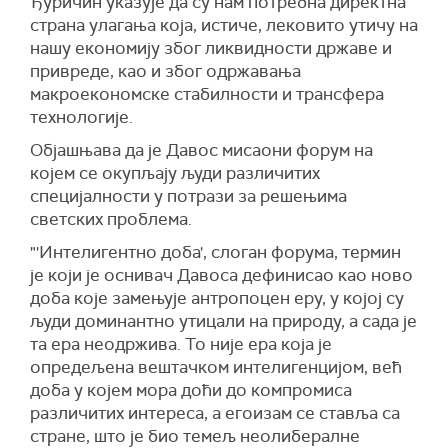
Ђуричин указује да су нам потребна директна
страна улагања која, истиче, лековито утичу на
нашу економију због ликвидности државе и
привреде, као и због одржавања
макроекономске стабилности и трансфера
технологије.
Објашњава да је Давос мисаони форум на
којем се окупљају људи различитих
специјалности у потрази за решењима
светских проблема.
"'Интелигентно доба', слоган форума, термин
је који је оснивач Давоса дефинисао као ново
доба које замењује антропоцен еру, у којој су
људи доминантно утицали на природу, а сада је
та ера неодржива. То није ера која је
опредељена вештачком интелигенцијом, већ
доба у којем мора доћи до компромиса
различитих интереса, а егоизам се ставља са
стране, што је био темељ неолибералне