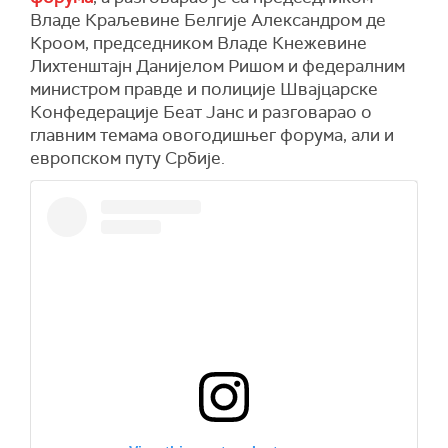
Владе Краљевине Белгије Александром де
Кроом, председником Владе Кнежевине
Лихтенштајн Данијелом Ришом и федералним
министром правде и полиције Швајцарске
Конфедерације Беат Јанс и разговарао о
главним темама овогодишњег форума, али и
европском путу Србије.