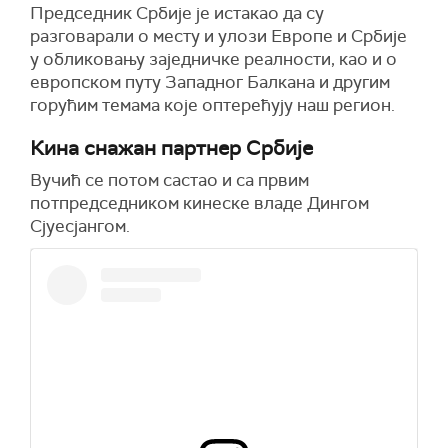
Председник Србије је истакао да су
разговарали о месту и улози Европе и Србије
у обликовању заједничке реалности, као и о
европском путу Западног Балкана и другим
горућим темама које оптерећују наш регион.
Кина снажан партнер Србије
Вучић се потом састао и са првим
потпредседником кинеске владе Дингом
Сјуесјангом.