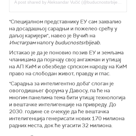
A post shared by Aleksandar Vučić (@buducnostsrbijeav)
"Специјалном представнику ЕУ сам захвалио
на досадашњој сарадњи и пожелео срећу у
даљој каријери", навео је Вучић на
Инстаграм
налогу
buducnostsrbijeab.
Истакао је да је поновио позив ЕУ и земљама
чланицама да појачају свој ангажман и утицај
на АП КиМ и обезбеде српском народу на КиМ
право на слободан живот, правду и глас.
"Сарадња за интелигентно доба" слоган је
овогодишњег форума у Давосу, па ће на
многим панелима тема бити утицај технологија
и вештачке интелигенције на привреду. До
2030. године се очекује да ће вештачка
интелигенција генерисати нових 170 милиона
радних места, док ће угасити 32 милиона.