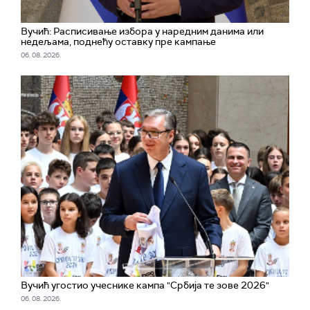
Вучић: Расписивање избора у наредним данима или
недељама, поднећу оставку пре кампање
06. 08. 2026.
Вучић угостио учеснике кампа "Србија те зове 2026"
06. 08. 2026.