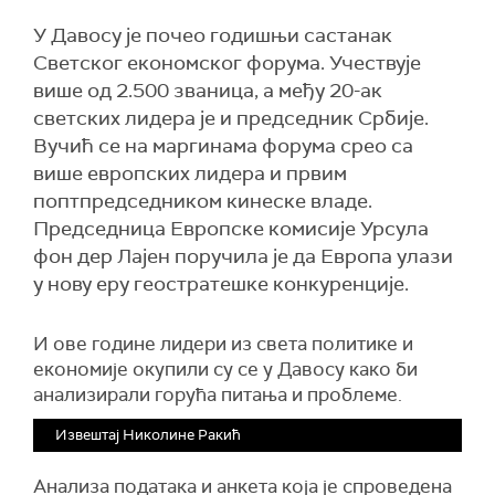
У Давосу је почео годишњи састанак
Светског економског форума. Учествује
више од 2.500 званица, а међу 20-ак
светских лидера је и председник Србије.
Вучић се на маргинама форума срео са
више европских лидера и првим
поптпредседником кинеске владе.
Председница Европске комисије Урсула
фон дер Лајен поручила је да Европа улази
у нову еру геостратешке конкуренције.
И ове године лидери из света политике и
економије окупили су се у Давосу како би
анализирали горућа питања и проблеме.
Извештај Николине Ракић
Анализа података и анкета која је спроведена