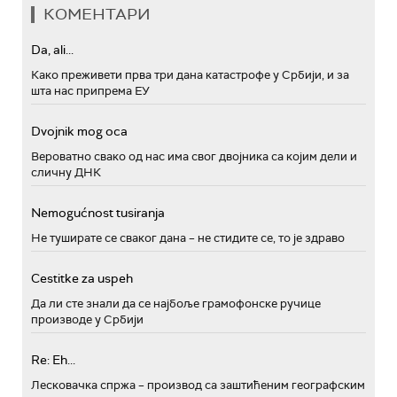
КОМЕНТАРИ
Da, ali...
Како преживети прва три дана катастрофе у Србији, и за
шта нас припрема ЕУ
Dvojnik mog oca
Вероватно свако од нас има свог двојника са којим дели и
сличну ДНК
Nemogućnost tusiranja
Не туширате се сваког дана – не стидите се, то је здраво
Cestitke za uspeh
Да ли сте знали да се најбоље грамофонске ручице
производе у Србији
Re: Eh...
Лесковачка спржа – производ са заштићеним географским