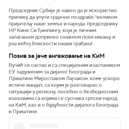
Председник Србије је навео да је искористио
прилику да упути срдачне поздраве "великом
пријатељу наше земље и народа, председнику
НР Кине Си Ђинпингу, који је личним
залагањем допринео снажном повезивању и
још већој блискости наших грађана".
Позив за јаче ангажовање на КиМ
Вучић се састао и са специјалним изаслаником
ЕУ задуженим за дијалог Београда и
Приштине Мирославом Лајчаком, коме ускоро
истиче мандат, са којим је разговарао о
ситуацији у региону, посебно о безбедносним
изазовима са којима се суочава српски народ
на КиМ, као и о будућности дијалога Београда
и Приштине.