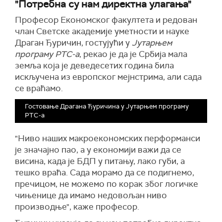
"Потребна су нам директна улагања"
Професор Економског факултета и редован
члан Светске академије уметности и науке
Драган Ђуричин, гостујући у
Јутарњем
програму РТС-а
, рекао је да је Србија мала
земља која је деведесетих година била
искључена из европског мејнстрима, али сада
се враћамо.
Гостовање Драгана Ђуричина у Јутарњем програму
РТС-а
"Ниво наших макроекономских перформанси
је значајно пао, а у економији важи да се
висина, када је БДП у питању, лако губи, а
тешко враћа. Сада морамо да се подигнемо,
пречицом, не можемо по корак због логичке
чињенице да имамо недовољан ниво
производње", каже професор.