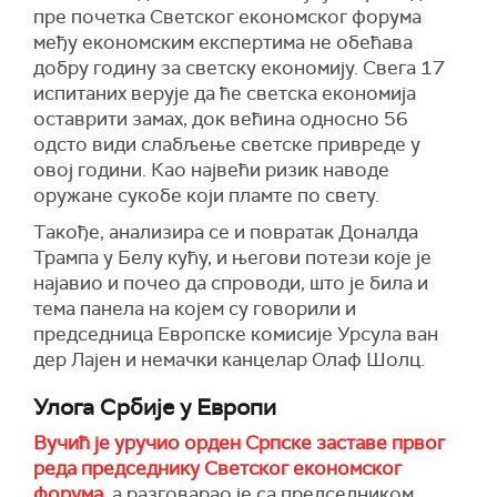
пре почетка Светског економског форума
међу економским експертима не обећава
добру годину за светску економију. Свега 17
испитаних верује да ће светска економија
оставрити замах, док већина односно 56
одсто види слабљење светске привреде у
овој години. Као највећи ризик наводе
оружане сукобе који пламте по свету.
Tакође, анализира се и повратак Доналда
Трампа у Белу кућу, и његови потези које је
најавио и почео да спроводи, што је била и
тема панела на којем су говорили и
председница Европске комисије Урсула ван
дер Лајен и немачки канцелар Олаф Шолц.
Улога Србије у Европи
Вучић је уручио орден Српске заставе првог
реда председнику Светског економског
форума
, а разговарао је са председником