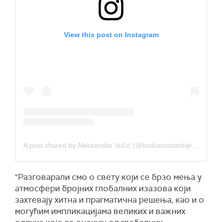
View this post on Instagram
A post shared by Aleksandar Vučić (@buducnostsrbijeav)
"Разговарали смо о свету који се брзо мења у
атмосфери бројних глобалних изазова који
захтевају хитна и прагматична решења, као и о
могућим импликацијама великих и важних