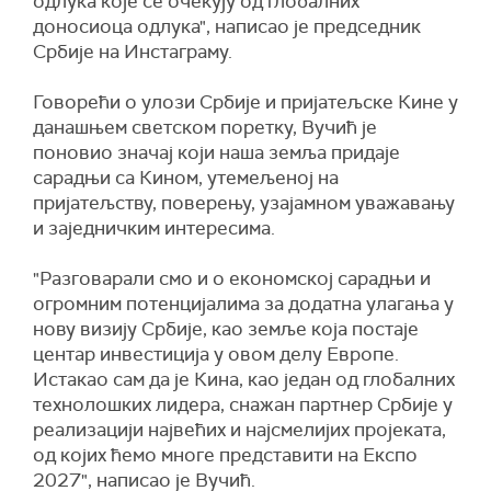
одлука које се очекују од глобалних
доносиоца одлука", написао је председник
Србије на Инстаграму.
Говорећи о улози Србије и пријатељске Кине у
данашњем светском поретку, Вучић је
поновио значај који наша земља придаје
сарадњи са Кином, утемељеној на
пријатељству, поверењу, узајамном уважавању
и заједничким интересима.
"Разговарали смо и о економској сарадњи и
огромним потенцијалима за додатна улагања у
нову визију Србије, као земље која постаје
центар инвестиција у овом делу Европе.
Истакао сам да је Кина, као један од глобалних
технолошких лидера, снажан партнер Србије у
реализацији највећих и најсмелијих пројеката,
од којих ћемо многе представити на Експо
2027", написао је Вучић.