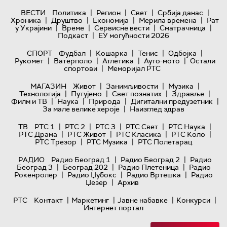
|
|
|
|
ВЕСТИ
Политика
Регион
Свет
Србија данас
|
|
|
|
Хроника
Друштво
Економија
Мерила времена
Рат
|
|
|
|
у Украјини
Време
Сервисне вести
Сматрачница
|
Подкаст
ЕУ могућности 2026
|
|
|
|
СПОРТ
Фудбал
Кошарка
Тенис
Одбојка
|
|
|
|
Рукомет
Ватерполо
Атлетика
Ауто-мото
Остали
|
спортови
Меморијал РТС
|
|
|
МАГАЗИН
Живот
Занимљивости
Музика
|
|
|
|
Технологијa
Путујемо
Свет познатих
Здравље
|
|
|
|
Филм и ТВ
Наука
Природа
Дигитални предузетник
|
За мале велике хероје
Наизглед здрав
|
|
|
|
|
ТВ
РТС 1
РТС 2
РТС 3
РТС Свет
РТС Наука
|
|
|
|
РТС Драма
РТС Живот
РТС Класика
РТС Коло
|
|
РТС Трезор
РТС Музика
РТС Полетарац
|
|
РАДИО
Радио Београд 1
Радио Београд 2
Радио
|
|
|
Београд 3
Београд 202
Радио Плетеница
Радио
|
|
|
Рокенролер
Радио Џубокс
Радио Вртешка
Радио
|
Џезер
Архив
|
|
|
|
РТС
Контакт
Маркетинг
Јавне набавке
Конкурси
Интернет портал