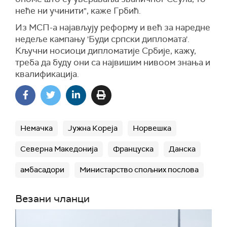
неће ни учинити", каже Грбић.
Из МСП-а најављују реформу и већ за наредне
недеље кампању 'Буди српски дипломата'.
Кључни носиоци дипломатије Србије, кажу,
треба да буду они са највишим нивоом знања и
квалификација.
Немачка
Јужна Кореја
Норвешка
Северна Македонија
Француска
Данска
амбасадори
Министарство спољних послова
Везани чланци