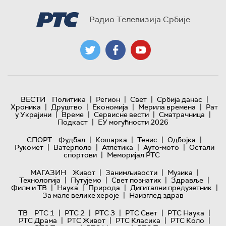
Радио Телевизија Србије
|
|
|
|
ВЕСТИ
Политика
Регион
Свет
Србија данас
|
|
|
|
Хроника
Друштво
Економија
Мерила времена
Рат
|
|
|
|
у Украјини
Време
Сервисне вести
Сматрачница
|
Подкаст
ЕУ могућности 2026
|
|
|
|
СПОРТ
Фудбал
Кошарка
Тенис
Одбојка
|
|
|
|
Рукомет
Ватерполо
Атлетика
Ауто-мото
Остали
|
спортови
Меморијал РТС
|
|
|
МАГАЗИН
Живот
Занимљивости
Музика
|
|
|
|
Технологијa
Путујемо
Свет познатих
Здравље
|
|
|
|
Филм и ТВ
Наука
Природа
Дигитални предузетник
|
За мале велике хероје
Наизглед здрав
|
|
|
|
|
ТВ
РТС 1
РТС 2
РТС 3
РТС Свет
РТС Наука
|
|
|
|
РТС Драма
РТС Живот
РТС Класика
РТС Коло