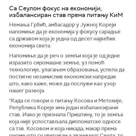
Са Сеулом фокус на економији,
избалансиран став према питању КиМ
Немања Грбић, амбасадор у Јужној Кореји
напомиње да је економија у фокусу сарадње
са државом која је једна од десет највећих
економија света.
Напомиње да је реч о земљи која је од једне
изразито сиромашне земље, уз помоћ
технологије, улагањем образовања, успела да
постигне незамислив економски напредак
што, како каже, може да послужи као узор
нашег развоја.
"Када се говори о питању Косова и Метохије,
Република Кореје има један избалансирани
став. Иако је признала Приштину, то је земља
која није успостављала дипломатске односе
са тзв. Косовом и која никада, макар према
ономе што су уверавања званичног Сеула, то