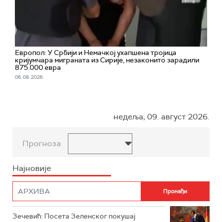
Европол: У Србији и Немачкој ухапшена тројица
кријумчара миграната из Сирије, незаконито зарадили
875.000 евра
06. 08. 2026.
недеља, 09. август 2026.
Прогноза
Најновије
Зечевић: Посета Зеленског покушај