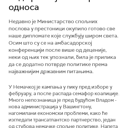
односа
Недавно је Министарство спољних
послова у престоници окупило готово све
наше дипломате које службују широм света.
Осим што су се на амбасадорској
конференцији после више од деценије,
неки од њих тек упознали, била је прилика
да се додатно потврде политике према
најважнијим државним питањима.
У Немачкој је кампања у пику пред изборе у
фебруару, а после распада семафор коалиције.
Много непознаница је пред будућом Владом -
нова администрација у Вашингтону,
нагомилани економски проблеми, како ће
изгледати трансатлантско партнерство, један
од стубова немачке спољне политике. Напета