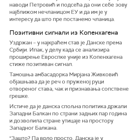
наводи Петровић и подсећа да они себе зову
најближом нечланицом ЕУ и да им је у
интересу да што пре постанемо чланица.
Позитивни сигнали из Копенхагена
Уздржан – у најкраћем став је Данске према
Србији. Ипак, у делу када се анализира
проширење Евроспке уније из Копенхагена
стиже позитиван сигнал.
Тамошња амбасадорка Мирјана Живковић
објашњава да је реч о пруженој руци
отвореног става, чак и признавања сопствене
грешке.
Истиче да је данска спољна политика држали
Западни Балкан по страни задњих пар година
и дозволила стране утицаје на простору
Западног Балкана.
"Зашто? Па врло просто. Данска је у