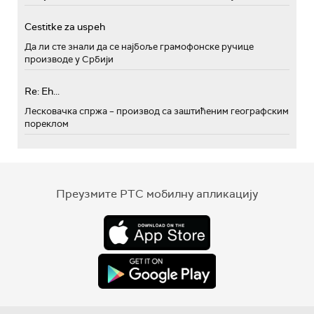
Cestitke za uspeh
Да ли сте знали да се најбоље грамофонске ручице
производе у Србији
Re: Eh...
Лесковачка спржа – производ са заштићеним географским
пореклом
Преузмите РТС мобилну апликацију