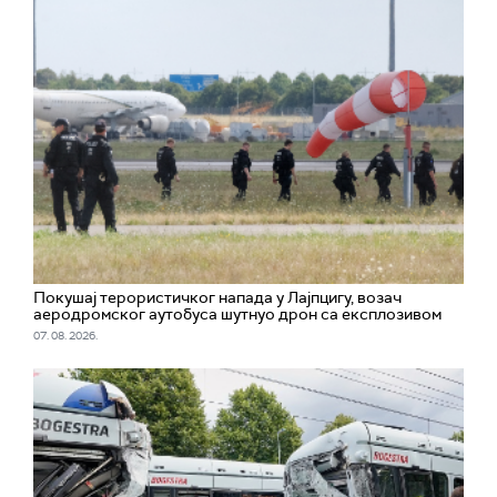
Покушај терористичког напада у Лајпцигу, возач
аеродромског аутобуса шутнуо дрон са експлозивом
07. 08. 2026.