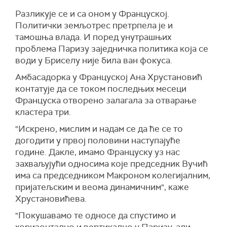
Разликује се и са оном у Француској.
Политички земљотрес претрпела је и
тамошња влада. И поред унутрашњих
проблема Паризу заједничка политика која се
води у Бриселу није била ван фокуса.
Амбасадорка у Француској Ана Хрустановић
контатује да се током последњих месеци
Француска отворено залагала за отварање
кластера три.
"Искрено, мислим и надам се да ће се то
догодити у првој половини наступајуће
године. Дакле, имамо Француску уз нас
захваљујући односима које председник Вучић
има са председником Макроном колегијалним,
пријатељским и веома динамичним", каже
Хрустановићева.
"Покушавамо те односе да спустимо и