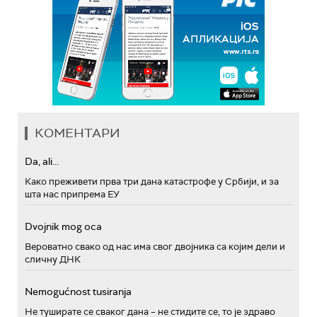
КОМЕНТАРИ
Da, ali...
Како преживети прва три дана катастрофе у Србији, и за
шта нас припрема ЕУ
Dvojnik mog oca
Вероватно свако од нас има свог двојника са којим дели и
сличну ДНК
Nemogućnost tusiranja
Не туширате се сваког дана – не стидите се, то је здраво