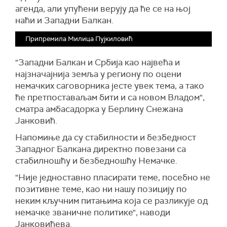
агенда, али упућени верују да ће се на њој
наћи и Западни Балкан.
Припремила Милица Пујкиловић
"Западни Балкан и Србија као највећа и
најзначајнија земља у региону по оцени
немачких саговорника јесте увек тема, а тако
ће претпоставаљам бити и са новом Владом",
сматра амбасадорка у Берлину Снежана
Јанковић.
Напомиње да су стабилности и безбедност
Западног Балкана директно повезани са
стабилношћу и безбедношћу Немачке.
"Није једноставно пласирати теме, посебно не
позитивне теме, као ни нашу позицију по
неким кључним питањима која се разликује од
немачке званичне политике", наводи
Јанковићева.