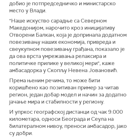
добио је потпредседничко и министарско
место у Влади.
"Наше искуство сарадње са Северном
Македонијом, нарочито кроз иницијативу
Отворени Балкан, која је допринала додатном
повезивању наших економија, привреда и
свеукупном повезивању грађана, показало је
да ова врста умрежавања релаксира и
политичке прилике у великој мери", каже
амбасадорка у Скопљу Невена Јовановић.
Према њеним речима, то може бити
коришћено као позитиван пример за читав
регион, један добар модел и начин за додатно
јачање мира и стабилности у региону.
И упркос географској дистанци од чак 9.000
километара, односи Београда и Сеула на
билатералном нивоу, преноси амбасадор, јако
су добри.