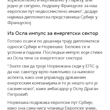
хоризонтално и вертикално у Паризу, али
једно је сигурно, подршку Француске за наш
европски пут недвосмислено имамо", додаје
највиша дипломатска представница Србије у
Француској.
Из Осла импулс за енергетски сектор
Готово осам и по деценија трају дипломаткси
односи Србије и Норвешке. Бележе се и
успони и падови. Последњи импулс који стиже
из Осла тиче се енергетског сектора.
"Знате сви да троје Норвежана седи у ЕПС-у,
да нас саветују врло пажлљиво са њиховог
аспекта, како они управљују државним
енергеским компанијама и то је нешто што је
сасвим ново", каже амбасадор у Ослу Драган
Петровић.
Норвешка подржава европски пут Србије,
иако она сама нису чланица Европске уније,