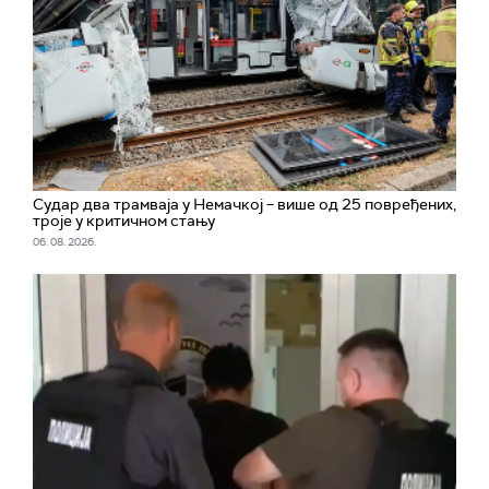
Судар два трамваја у Немачкој – више од 25 повређених,
троје у критичном стању
06. 08. 2026.