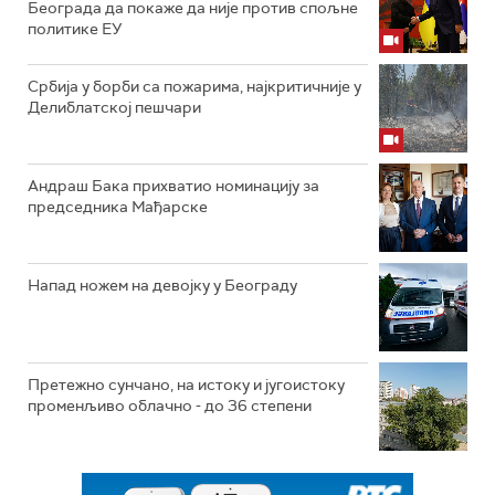
Београда да покаже да није против спољне
политике ЕУ
Србија у борби са пожарима, најкритичније у
Делиблатској пешчари
Андраш Бака прихватио номинацију за
председника Мађарске
Напад ножем на девојку у Београду
Претежно сунчано, на истоку и југоистоку
променљиво облачно - до 36 степени