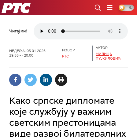
РТС
Читај ми!
АУТОР:
ИЗВОР:
НЕДЕЉА, 05.01.2025,
МИЛИЦА
19:58 -> 20:00
РТС
ПУЈКИЛОВИЋ
Како српске дипломате
које службују у важним
светским престоницама
виде развој билатералних