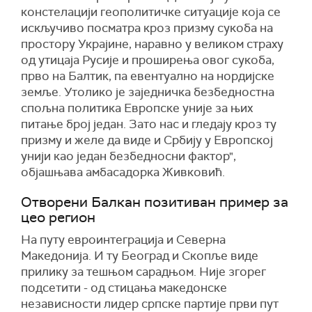
констелацији геополитичке ситуације која се
искључиво посматра кроз призму сукоба на
простору Украјине, наравно у великом страху
од утицаја Русије и проширења овог сукоба,
прво на Балтик, па евентуално на нордијске
земље. Утолико је заједничка безбедностна
спољна политика Европске уније за њих
питање број један. Зато нас и гледају кроз ту
призму и желе да виде и Србију у Европској
унији као један безбедносни фактор",
објашњава амбасадорка Живковић.
Отворени Балкан позитиван пример за
цео регион
На путу евроинтеграција и Северна
Македонија. И ту Београд и Скопље виде
прилику за тешњом сарадњом. Није згорег
подсетити - од стицања македонске
независности лидер српске партије први пут