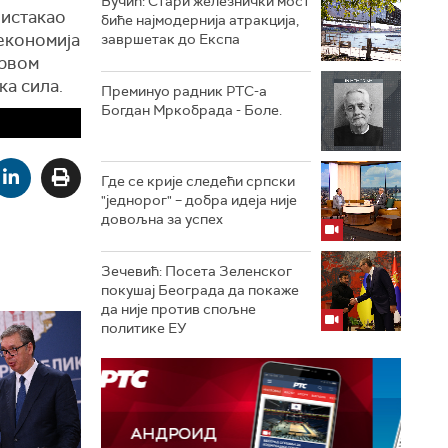
Вучић: Стари железнички мост
истакао
биће најмодернија атракција,
 економија
завршетак до Експа
првом
ка сила.
Преминуо радник РТС-а
Богдан Мркобрада - Боле.
Где се крије следећи српски
"једнорог" – добра идеја није
довољна за успех
Зечевић: Посета Зеленског
покушај Београда да покаже
да није против спољне
политике ЕУ