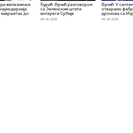
ари железнички
Ђурић: Вучић разговором
Вучић: У септе
 најмодернија
са Зеленским штити
отварамо фабр
, завршетак до
интересе Србије
дронова са Из
08. 08. 2026.
08. 08. 2026.