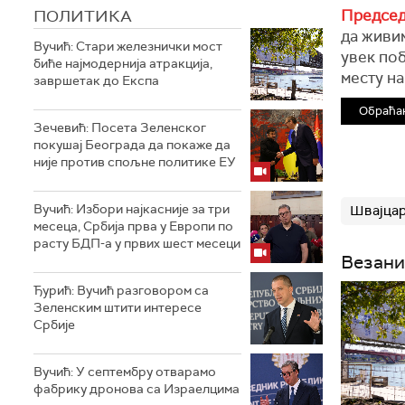
ПОЛИТИКА
Председ
да живим
Вучић: Стари железнички мост
увек поб
биће најмодернија атракција,
месту на
завршетак до Експа
Обраћањ
Зечевић: Посета Зеленског
покушај Београда да покаже да
није против спољне политике ЕУ
Вучић: Избори најкасније за три
Швајцар
месеца, Србија прва у Европи по
расту БДП-а у првих шест месеци
Везани
Ђурић: Вучић разговором са
Зеленским штити интересе
Србије
Вучић: У септембру отварамо
фабрику дронова са Израелцима