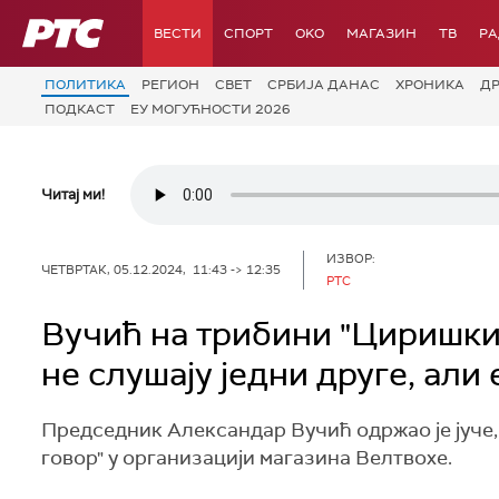
РТС
ВЕСТИ
СПОРТ
OKO
МАГАЗИН
ТВ
Р
ПОЛИТИКА
РЕГИОН
СВЕТ
СРБИЈА ДАНАС
ХРОНИКА
Д
ПОДКАСТ
ЕУ МОГУЋНОСТИ 2026
Читај ми!
ИЗВОР:
ЧЕТВРТАК, 05.12.2024, 11:43 -> 12:35
РТС
Вучић на трибини "Циришки
не слушају једни друге, али
Председник Александар Вучић одржао је јуче,
говор" у организацији магазина Велтвохе.