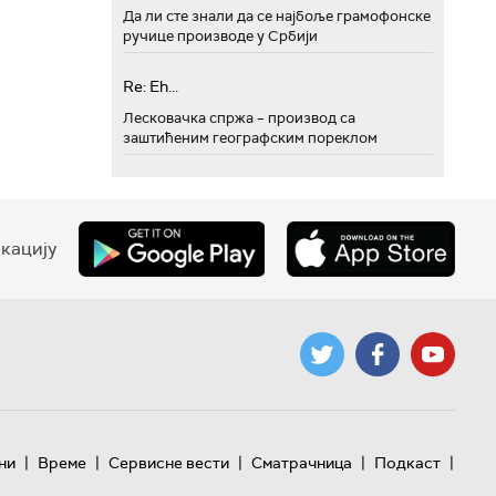
Да ли сте знали да се најбоље грамофонске
ручице производе у Србији
Re: Eh...
Лесковачка спржа – производ са
заштићеним географским пореклом
кацију
|
|
|
|
|
ни
Време
Сервисне вести
Сматрачница
Подкаст