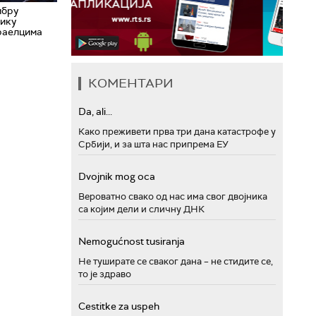
мбру
ику
раелцима
КОМЕНТАРИ
Da, ali...
Како преживети прва три дана катастрофе у
Србији, и за шта нас припрема ЕУ
Dvojnik mog oca
Вероватно свако од нас има свог двојника
са којим дели и сличну ДНК
Nemogućnost tusiranja
Не туширате се сваког дана – не стидите се,
то је здраво
Cestitke za uspeh