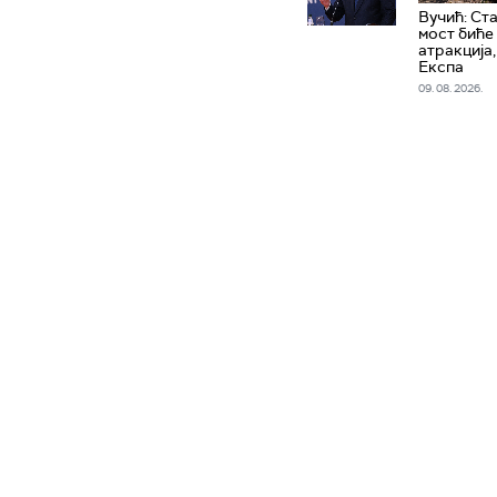
Вучић: Ст
мост биће
атракција
Експа
09. 08. 2026.