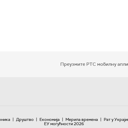
Преузмите РТС мобилну апли
|
|
|
|
оника
Друштво
Економија
Мерила времена
Рат у Украји
ЕУ могућности 2026