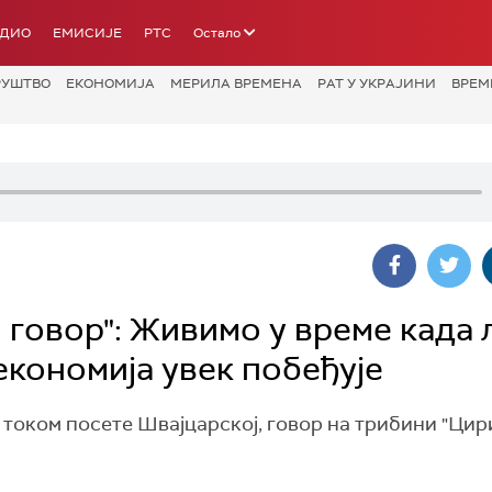
АДИО
ЕМИСИЈЕ
РТС
Остало
РУШТВО
ЕКОНОМИЈА
МЕРИЛА ВРЕМЕНА
РАТ У УКРАЈИНИ
ВРЕМ
 говор": Живимо у време када
 економија увек побеђује
 током посете Швајцарској, говор на трибини "Ци