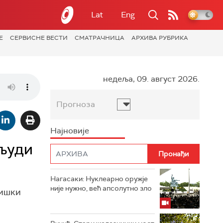
Lat
Eng
Е
СЕРВИСНЕ ВЕСТИ
СМАТРАЧНИЦА
АРХИВА РУБРИКА
недеља, 09. август 2026.
Прогноза
Најновије
 људи
Нагасаки: Нуклеарно оружје
није нужно, већ апсолутно зло
ришки