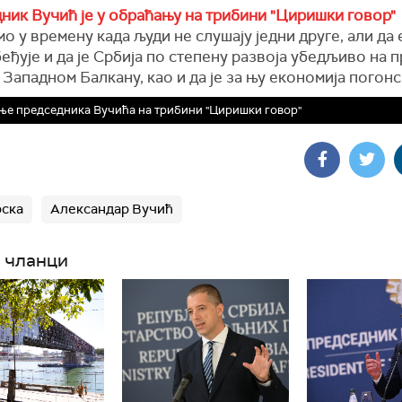
ник Вучић је у обраћању на трибини "Циришки говор"
о у времену када људи не слушају једни друге, али да
еђује и да је Србија по степену развоја убедљиво на 
 Западном Балкану, као и да је за њу економија погонс
е председника Вучића на трибини "Циришки говор"
ска
Александар Вучић
 чланци