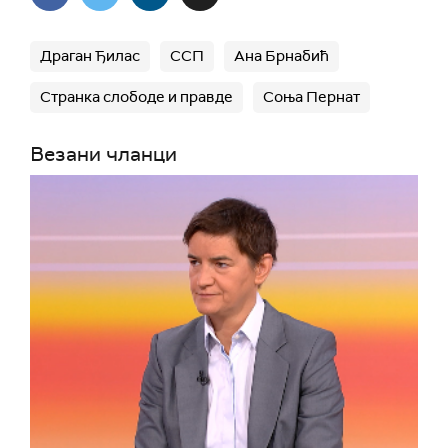
Драган Ђилас
ССП
Ана Брнабић
Странка слободе и правде
Соња Пернат
Везани чланци