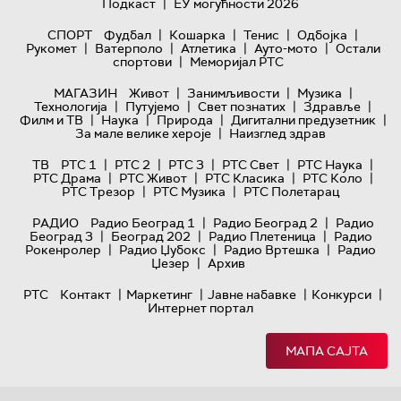
|
Подкаст
ЕУ могућности 2026
|
|
|
|
СПОРТ
Фудбал
Кошарка
Тенис
Одбојка
|
|
|
|
Рукомет
Ватерполо
Атлетика
Ауто-мото
Остали
|
спортови
Меморијал РТС
|
|
|
МАГАЗИН
Живот
Занимљивости
Музика
|
|
|
|
Технологијa
Путујемо
Свет познатих
Здравље
|
|
|
|
Филм и ТВ
Наука
Природа
Дигитални предузетник
|
За мале велике хероје
Наизглед здрав
|
|
|
|
|
ТВ
РТС 1
РТС 2
РТС 3
РТС Свет
РТС Наука
|
|
|
|
РТС Драма
РТС Живот
РТС Класика
РТС Коло
|
|
РТС Трезор
РТС Музика
РТС Полетарац
|
|
РАДИО
Радио Београд 1
Радио Београд 2
Радио
|
|
|
Београд 3
Београд 202
Радио Плетеница
Радио
|
|
|
Рокенролер
Радио Џубокс
Радио Вртешка
Радио
|
Џезер
Архив
|
|
|
|
РТС
Контакт
Маркетинг
Јавне набавке
Конкурси
Интернет портал
МАПА САЈТА