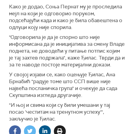
Како је додао, Соња Пернат му је проследила
мејл на који је одговорио поруком,
подсећајући када и како је била обавештена о
одлуци коју није спорила.
"Одговорила је да је спорно што није
информисана да је иницијатива за смену Владе
поднета, не доводећи у питање потпис којим
је тај захтев подржала", каже Ђилас. Тврди да и
за те наводе постоје материјални докази.
У својој изјави се, како оцењује Ђилас, Ана
Брнабић "радује томе што ССП више није
највећа посланичка група" и очекује да сада
Скупштина изгледа другачије.
"И њој и свима који су били умешани у тај
посао 'честитам на тренутном успеху'",
закључио је Ђилас.