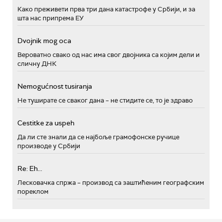
Како преживети прва три дана катастрофе у Србији, и за
шта нас припрема ЕУ
Dvojnik mog oca
Вероватно свако од нас има свог двојника са којим дели и
сличну ДНК
Nemogućnost tusiranja
Не туширате се сваког дана – не стидите се, то је здраво
Cestitke za uspeh
Да ли сте знали да се најбоље грамофонске ручице
производе у Србији
Re: Eh...
Лесковачка спржа – производ са заштићеним географским
пореклом