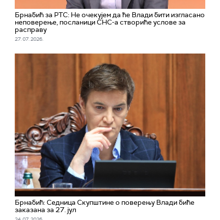
Брнабић за РТС: Не очекујем да ће Влади бити изгласано
неповерење, посланици СНС-а створиће услове за
расправу
27. 07. 2026.
Брнабић: Седница Скупштине о поверењу Влади биће
заказана за 27. јул
24. 07. 2026.