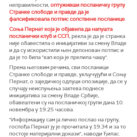
неправилности,
оптуживши посланичку групу
Странке слободе и правде да је
фалсификовала потпис сопствене посланице
.
Соња Пернат која је објавила да напушта
посланички клуб и ССП
, рекла је да је странка
није обавестила о иницијативи за смену Владе
и да су искористили њен депонован потпис и
да је то била "кап која је прелила чашу".
Према његовим речима, сви посланици
Странке слободе и правде, укључујући и Соњу
Пернат, о заједичкој одлуци опозиције, да се у
случају неиспуњења захтева поднесе
иницијатива за смену Владе Србије,
обавештени су на посланичкој групи дана 10.
новембра у 19.25 часова.
"Информацију сам ја лично послао на групу,
госпођа Пернат ју је прочитала у 19.34 и за то
постоје материјални докази", наводи Ђилас.