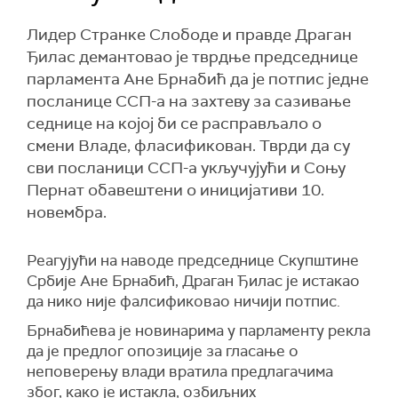
Лидер Странке Слободе и правде Драган
Ђилас демантовао је тврдње председнице
парламента Ане Брнабић да је потпис једне
посланице ССП-а на захтеву за сазивање
седнице на којој би се расправљало о
смени Владе, фласификован. Тврди да су
сви посланици ССП-а укључујући и Соњу
Пернат обавештени о иницијативи 10.
новембра.
Реагујући на наводе председнице Скупштине
Србије Ане Брнабић, Драган Ђилас је истакао
да нико није фалсификовао ничији потпис.
Брнабићева је новинарима у парламенту рекла
да је предлог опозиције за гласање о
неповерењу влади вратила предлагачима
због, како је истакла, озбиљних