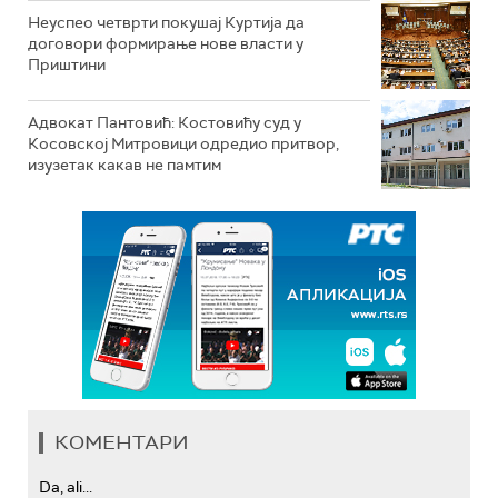
Неуспео четврти покушај Куртија да
договори формирање нове власти у
Приштини
Адвокат Пантовић: Костовићу суд у
Косовској Митровици одредио притвор,
изузетак какав не памтим
КОМЕНТАРИ
Da, ali...