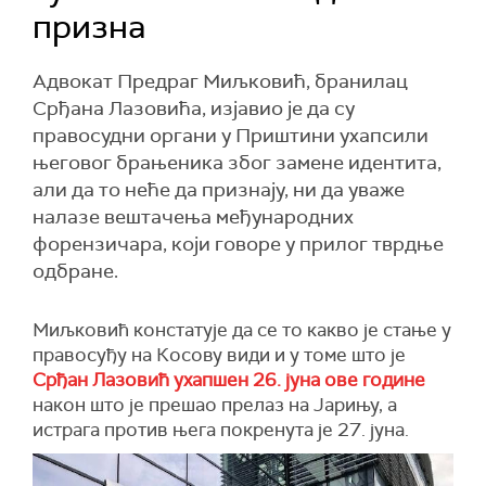
призна
Адвокат Предраг Миљковић, бранилац
Срђана Лазовића, изјавио је да су
правосудни органи у Приштини ухапсили
његовог брањеника због замене идентита,
али да то неће да признају, ни да уваже
налазе вештачења међународних
форензичара, који говоре у прилог тврдње
одбране.
Миљковић констатује да се то к
акво је стање у
правосуђу на Косову види и у томе што је
Срђан Лазовић ухапшен 26. јуна ове године
након што је прешао прелаз на Јарињу,
а
и
страга против њега покренута је 27. јуна.