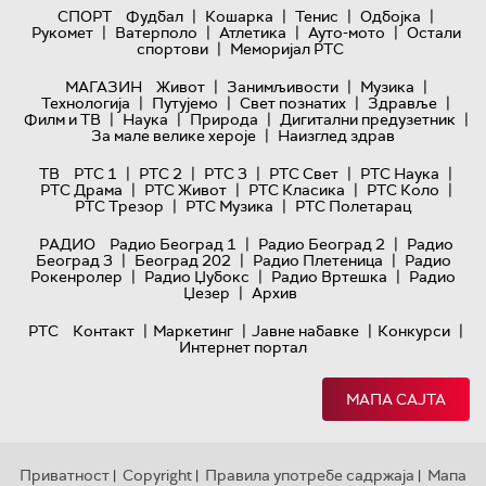
|
|
|
|
СПОРТ
Фудбал
Кошарка
Тенис
Одбојка
|
|
|
|
Рукомет
Ватерполо
Атлетика
Ауто-мото
Остали
|
спортови
Меморијал РТС
|
|
|
МАГАЗИН
Живот
Занимљивости
Музика
|
|
|
|
Технологијa
Путујемо
Свет познатих
Здравље
|
|
|
|
Филм и ТВ
Наука
Природа
Дигитални предузетник
|
За мале велике хероје
Наизглед здрав
|
|
|
|
|
ТВ
РТС 1
РТС 2
РТС 3
РТС Свет
РТС Наука
|
|
|
|
РТС Драма
РТС Живот
РТС Класика
РТС Коло
|
|
РТС Трезор
РТС Музика
РТС Полетарац
|
|
РАДИО
Радио Београд 1
Радио Београд 2
Радио
|
|
|
Београд 3
Београд 202
Радио Плетеница
Радио
|
|
|
Рокенролер
Радио Џубокс
Радио Вртешка
Радио
|
Џезер
Архив
|
|
|
|
РТС
Контакт
Маркетинг
Јавне набавке
Конкурси
Интернет портал
МАПА САЈТА
Приватност
Copyright
Правила употребе садржаја
Мапа
|
|
|