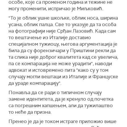
особе, које са променом година и тежине не
могу променити, испричао је Миљковић.
"То је облик ушне шкољке, облик носа, ширина
усана, облик палца. Све то указује да та особа
на фотографији није Срђан Лазовић. Када сам
то вештачење из Италије доставио
специјалном тужиоцу, његова аргументација је
била да су форензичари у Приштини рекли да
та слика није доброг квалитета кад се увелича,
па се компарација не може урадити", наводи
адвокат и истовремено пита "како су у том
случају могли вештаци из Италије и Француске
да ураде компарацију".
Понавља да се ради о типичном случају
замене идентитета, да је кренуло од почетка
са погрешним хапшењем, али да тужилаштво
то неће да призна.
Пренео је да је током истраге приложио више