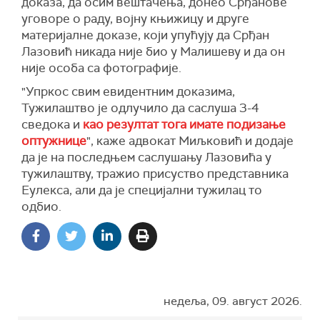
доказа, да осим вештачења, донео Срђанове
уговоре о раду, војну књижицу и друге
материјалне доказе, који упућују да Срђан
Лазовић никада није био у Малишеву и да он
није особа са фотографије.
"Упркос свим евидентним доказима,
Тужилаштво је одлучило да саслуша 3-4
сведока и
као резултат тога имате подизање
оптужнице
", каже адвокат Миљковић
и
додаје
да је на последњем саслушању Лазовића у
т
ужилаштву, тражио присуство представника
Еулекса, али да је специјални тужилац то
одбио.
недеља, 09. август 2026.