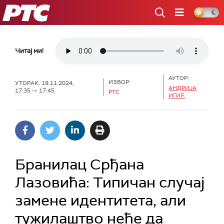
РТС
Читај ми!
АУТОР:
ИЗВОР:
УТОРАК, 19.11.2024,
АНДРИЈА
17:35 -> 17:45
РТС
ИГИЋ
Бранилац Срђана
Лазовића: Типичан случај
замене идентитета, али
тужилаштво неће да