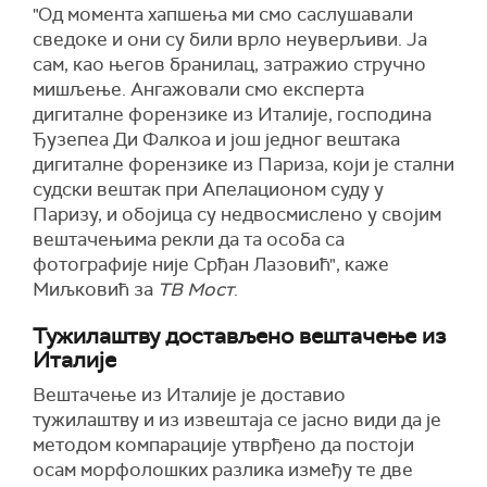
"Од момента хапшења ми смо саслушавали
сведоке и они су били врло неуверљиви. Ја
сам, као његов бранилац, затражио стручно
мишљење. Ангажовали смо експерта
дигиталне форензике из Италије, господина
Ђузепеа Ди Фалкоа и још једног вештака
дигиталне форензике из Париза, који је стални
судски вештак при Апелационом суду у
Паризу, и обојица су недвосмислено у својим
вештачењима рекли да та особа са
фотографије није Срђан Лазовић", каже
Миљковић за
ТВ Мост
.
Тужилаштву достављено вештачење из
Италије
Вештачење из Италије је доставио
т
ужилаштву и из извештаја се јасно види да је
методом компарације утврђено да постоји
осам морфолошких разлика између те две