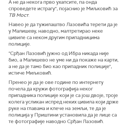
А не да некога прво ухапсите, па онда
спроведете истрагу", појаснио је Миљковић
за
ТВ Мост
.
Навео је да тужилаштво Лазовића терети да је
у Малишеву, наводно, малтретирао неке
цивиле са неком другим припадницима
полиције.
“Срђан Лазовић јужно од Ибра никада није
био, а Малишево не уме ни да покаже на карти,
а не да је тамо био као припадник полиције",
истиче Миљковић.
Пренео је да је ове године по интернету
почела да кружи фотографија неког
припадника полиције који је са још двоје, троје
колега усликан испред неких цивила који држе
руке на главама и клече на земљи, те да је
полиција у Приштини установила да је лице са
те фотографије наводно Срђан Лазовић.