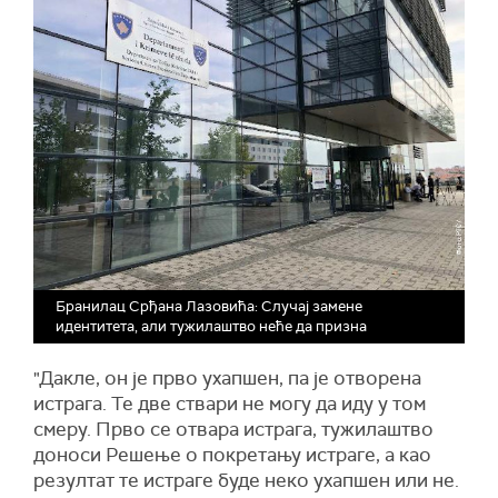
Бранилац Срђана Лазовића: Случај замене
идентитета, али тужилаштво неће да призна
"Дакле, он је прво ухапшен, па је отворена
истрага. Те две ствари не могу да иду у том
смеру. Прво се отвара истрага,
т
ужилаштво
доноси Решење о покретању истраге, а као
резултат те истраге буде неко ухапшен или не.