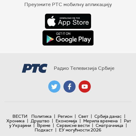
Преузмите РТС мобилну апликацију
Радио Телевизија Србије
|
|
|
|
ВЕСТИ
Политика
Регион
Свет
Србија данас
|
|
|
|
Хроника
Друштво
Економија
Мерила времена
Рат
|
|
|
|
у Украјини
Време
Сервисне вести
Сматрачница
|
Подкаст
ЕУ могућности 2026