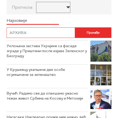
Прогноза
Најновије
Уклоњена застава Украјине са фасаде
зграде у Приштини после изјаве Зеленског у
Београду
У Крушевцу ухапшене две особе
осумњичене за зеленаштво
Вучић: Радимо све да олакшамо ужасно
тежак живот Србима на Косову и Метохији
Нагасаки: Нуклеарно оружје није нужно, већ