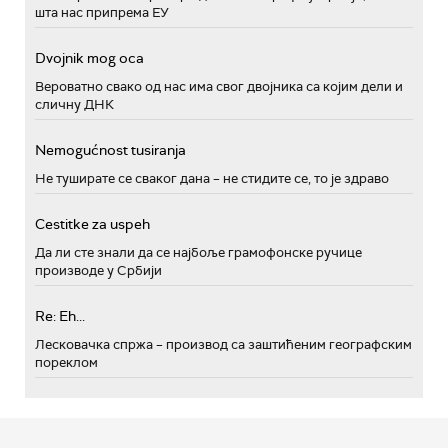
шта нас припрема ЕУ
Dvojnik mog oca
Вероватно свако од нас има свог двојника са којим дели и
сличну ДНК
Nemogućnost tusiranja
Не туширате се сваког дана – не стидите се, то је здраво
Cestitke za uspeh
Да ли сте знали да се најбоље грамофонске ручице
производе у Србији
Re: Eh...
Лесковачка спржа – производ са заштићеним географским
пореклом