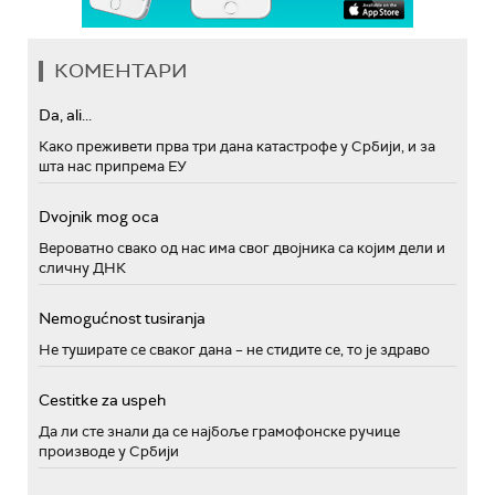
КОМЕНТАРИ
Da, ali...
Како преживети прва три дана катастрофе у Србији, и за
шта нас припрема ЕУ
Dvojnik mog oca
Вероватно свако од нас има свог двојника са којим дели и
сличну ДНК
Nemogućnost tusiranja
Не туширате се сваког дана – не стидите се, то је здраво
Cestitke za uspeh
Да ли сте знали да се најбоље грамофонске ручице
производе у Србији