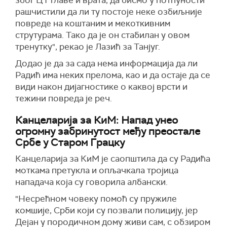
због ЦТ главе и врата, да бисмо у потпуности
рашчистили да ли ту постоје неке озбиљније
повреде на коштаним и мекоткивним
струтурама. Тако да је он стабилан у овом
тренутку", рекао је Лазић за Танјуг.
Додао је да за сада нема информација да ли
Радић има неких прелома, као и да остаје да се
види након дијагностике о каквој врсти и
тежини повреда је реч.
Канцеларија за КиМ: Напад унео
огромну забринутост међу преостале
Србе у Старом Грацку
Канцеларија за КиМ је саопштила да су Радића
моткама претукла и опљачкала тројица
нападача која су говорила албански.
"Несрећном човеку помоћ су пружиле
комшије, Срби који су позвали полицију, јер
Дејан у породичном дому живи сам, с обзиром