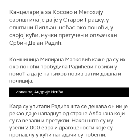
Канцеларија за Косово и Метохију
саопштила је да је у Старом Грацку, у
општини Липљан, ноћас око поноћи, у
својој кући, мучки претучен и опљачкан
Србин Дејан Радић.
Комшиница
М
илијана Марковић каже да су их
око поноћи пробудила Радићеви позиви у
помоћ а да је на њихов позив затим дошла и
полиција.
Извештај Андрије Игића
Када су упитали Радића шта се дешава он им је
рекао да је нападнут од стране Албанаца који
су га везали и претукли. Након што су му
узели 2.000 евра и драгоцености које су
пронашлу у кући нападачи су побегли.