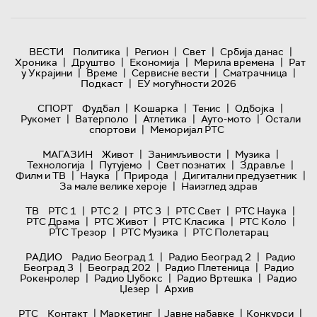
|
|
|
|
ВЕСТИ
Политика
Регион
Свет
Србија данас
|
|
|
|
Хроника
Друштво
Економија
Мерила времена
Рат
|
|
|
|
у Украјини
Време
Сервисне вести
Сматрачница
|
Подкаст
ЕУ могућности 2026
|
|
|
|
СПОРТ
Фудбал
Кошарка
Тенис
Одбојка
|
|
|
|
Рукомет
Ватерполо
Атлетика
Ауто-мото
Остали
|
спортови
Меморијал РТС
|
|
|
МАГАЗИН
Живот
Занимљивости
Музика
|
|
|
|
Технологијa
Путујемо
Свет познатих
Здравље
|
|
|
|
Филм и ТВ
Наука
Природа
Дигитални предузетник
|
За мале велике хероје
Наизглед здрав
|
|
|
|
|
ТВ
РТС 1
РТС 2
РТС 3
РТС Свет
РТС Наука
|
|
|
|
РТС Драма
РТС Живот
РТС Класика
РТС Коло
|
|
РТС Трезор
РТС Музика
РТС Полетарац
|
|
РАДИО
Радио Београд 1
Радио Београд 2
Радио
|
|
|
Београд 3
Београд 202
Радио Плетеница
Радио
|
|
|
Рокенролер
Радио Џубокс
Радио Вртешка
Радио
|
Џезер
Архив
|
|
|
|
РТС
Контакт
Маркетинг
Јавне набавке
Конкурси