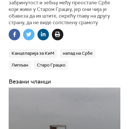
забринутост и зебњу међу преостале Србе
који живе у Старом Грацку, јер они чија је
обавеза да их штите, окрећу главу на другу
страну, да не виде сопствену срамоту.
Канцеларија за КиМ
напад на Србе
Липљан
Старо Грацко
Везани чланци