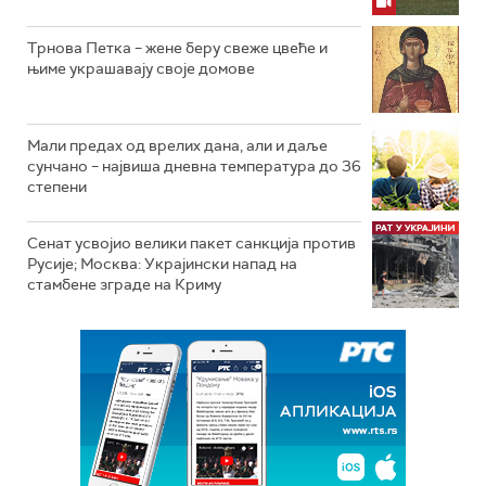
Трнова Петка – жене беру свеже цвеће и
њиме украшавају своје домове
Мали предах од врелих дана, али и даље
сунчано – највиша дневна температура до 36
степени
Сенат усвојио велики пакет санкција против
Русије; Москва: Украјински напад на
стамбене зграде на Криму