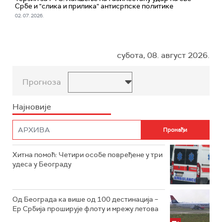
Србе и "слика и прилика" антисрпске политике
02. 07. 2026.
субота, 08. август 2026.
Прогноза
Најновије
Хитна помоћ: Четири особе повређене у три
удеса у Београду
Од Београда ка више од 100 дестинација –
Ер Србија проширује флоту и мрежу летова