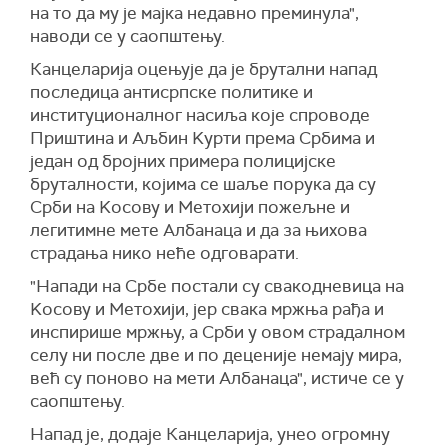
на то да му је мајка недавно преминула",
наводи се у саопштењу.
Канцеларија оцењује да је брутални напад
последица антисрпске политике и
институционалног насиља које спроводе
Приштина и Аљбин Kурти према Србима и
један од бројних примера полицијске
бруталности, којима се шаље порука да су
Срби на Kосову и Метохији пожељне и
легитимне мете Албанаца и да за њихова
страдања нико неће одговарати.
"Напади на Србе постали су свакодневица на
Kосову и Метохији, јер свака мржња рађа и
инспирише мржњу, а Срби у овом страдалном
селу ни после две и по деценије немају мира,
већ су поново на мети Албанаца", истиче се у
саопштењу.
Напад је, додаје Канцеларија, унео огромну