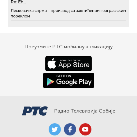
Re: Eh...
Лесковачка спржа – производ са заштићеним географским
пореклом
Преузмите РТС мобилну апликацију
Радио Телевизија Србије