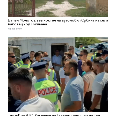
Бачен Молотовљев коктел на аутомобил Србина из села
Рабовац код Липљана
03. 07. 2026.
Терзић за РТС: Хапшење на Газиместану удар на све