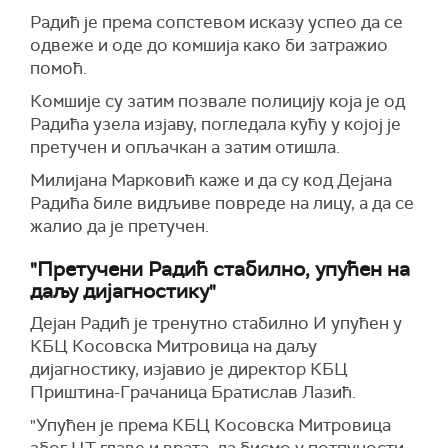
Радић је према сопстевом исказу успео да се
одвеже и оде до комшија како би затражио
помоћ.
Комшије су затим позвале полицију која је од
Радића узела изјаву, погледала кућу у којој је
претучен и опљачкан а затим отишла.
Милијана Марковић каже и да су код Дејана
Радића биле видљиве повреде на лицу, а да се
жалио да је претучен.
"Претучени Радић стабилно, упућен на
даљу дијагностику"
Дејан Радић је тренутно стабилно И упућен у
КБЦ Косовска Митровица на даљу
дијагностику, изјавио је директор КБЦ
Приштина-Грачаница Братислав Лазић.
"Упућен је према КБЦ Косовска Митровица