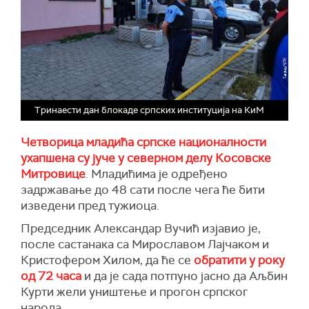
Тринаести дан блокаде српских институција на КиМ
Четворица младића српске националности
ухапшена су јуче у северном делу Косовске
Митровице
. Младићима је одређено
задржавање до 48 сати после чега ће бити
изведени пред тужиоца.
Председник Александар Вучић изјавио је,
после састанака са Мирославом Лајчаком и
Кристофером Хилом, да ће се
обратити у року
од 72 часа
и да је сада потпуно јасно да Аљбин
Курти жели уништење и прогон српског
народа.