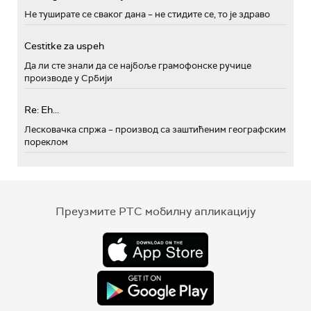
Не туширате се сваког дана – не стидите се, то је здраво
Cestitke za uspeh
Да ли сте знали да се најбоље грамофонске ручице
производе у Србији
Re: Eh...
Лесковачка спржа – производ са заштићеним географским
пореклом
Преузмите РТС мобилну апликацију