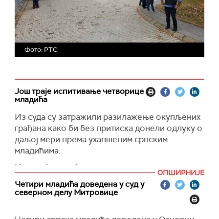
Фото: РТС
Још траје испитивање четворице
младића
Из суда су затражили разилажење окупљених
грађана како би без притиска донели одлуку o
даљој мери према ухапшеним српским
младићима.
Полицајци су обукли панцире и ставили
ОПШИРНИЈЕ
шлемове, дошли су и на улицама распоређени
Четири младића доведена у суд у
специјалци са блинидраним возилима.
северном делу Митровице