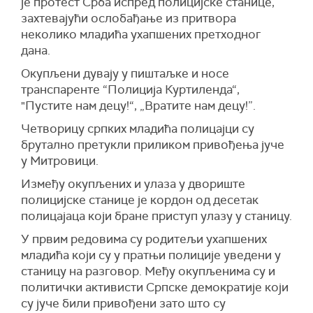
је протест Срба испред полицијске станице,
захтевајући ослобађање из притвора
неколико младића ухапшених претходног
дана.
Окупљени дувају у пиштаљке и носе
транспаренте “Полиција Куртиленда“,
"Пустите нам децу!“, „Вратите нам децу!”.
Четворицу српких младића полицајци су
брутално претукли приликом привођења јуче
у Митровици.
Између окупљених и улаза у двориште
полицијске станице је кордон од десетак
полицајаца који бране приступ улазу у станицу.
У првим редовима су родитељи ухапшених
младића који су у пратњи полиције уведени у
станицу на разговор. Међу окупљенима су и
политички активисти Српске демократије који
су јуче били привођени зато што су