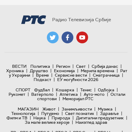
Радио Телевизија Србије
|
|
|
|
ВЕСТИ
Политика
Регион
Свет
Србија данас
|
|
|
|
Хроника
Друштво
Економија
Мерила времена
Рат
|
|
|
|
у Украјини
Време
Сервисне вести
Сматрачница
|
Подкаст
ЕУ могућности 2026
|
|
|
|
СПОРТ
Фудбал
Кошарка
Тенис
Одбојка
|
|
|
|
Рукомет
Ватерполо
Атлетика
Ауто-мото
Остали
|
спортови
Меморијал РТС
|
|
|
МАГАЗИН
Живот
Занимљивости
Музика
|
|
|
|
Технологијa
Путујемо
Свет познатих
Здравље
|
|
|
|
Филм и ТВ
Наука
Природа
Дигитални предузетник
|
За мале велике хероје
Наизглед здрав