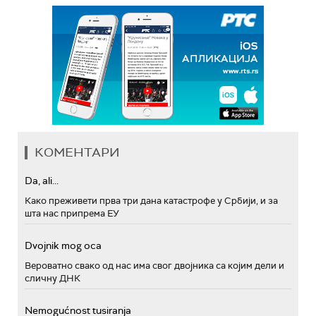
КОМЕНТАРИ
Da, ali...
Како преживети прва три дана катастрофе у Србији, и за
шта нас припрема ЕУ
Dvojnik mog oca
Вероватно свако од нас има свог двојника са којим дели и
сличну ДНК
Nemogućnost tusiranja