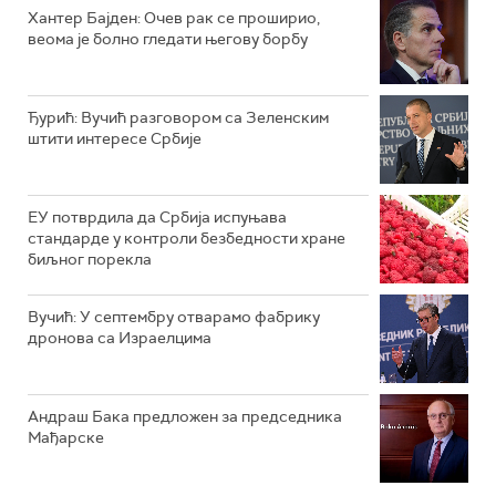
Хантер Бајден: Очев рак се проширио,
веома је болно гледати његову борбу
Ђурић: Вучић разговором са Зеленским
штити интересе Србије
ЕУ потврдила да Србија испуњава
стандарде у контроли безбедности хране
биљног порекла
Вучић: У септембру отварамо фабрику
дронова са Израелцима
Андраш Бакa предложен за председника
Мађарске