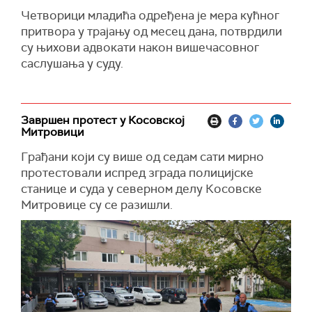
Четворици младића одређена је мера кућног
притвора у трајању од месец дана, потврдили
су њихови адвокати након вишечасовног
саслушања у суду.
Завршен протест у Косовској
Митровици
Грађани који су више од седам сати мирно
протестовали испред зграда полицијске
станице и суда у северном делу Косовске
Митровице су се разишли.