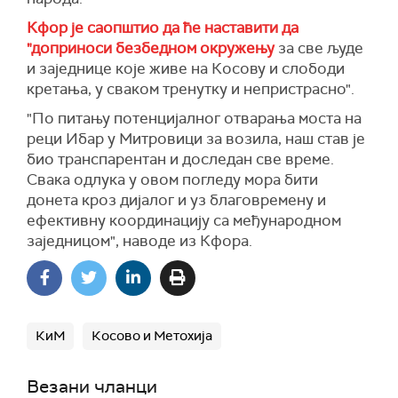
Кфор је саопштио да ће наставити да
"доприноси безбедном окружењу
за све људе
и заједнице које живе на Косову и слободи
кретања, у сваком тренутку и непристрасно".
"По питању потенцијалног отварања моста на
реци Ибар у Митровици за возила, наш став је
био транспарентан и доследан све време.
Свака одлука у овом погледу мора бити
донета кроз дијалог и уз благовремену и
ефективну координацију са међународном
заједницом",
наводе из Кфора
.
КиМ
Косово и Метохија
Везани чланци