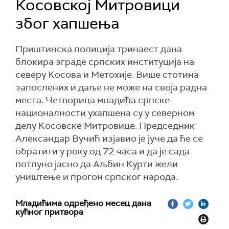
Косовској Митровици
због хапшења
Приштинска полиција тринаест дана
блокира зграде српских институција на
северу Косова и Метохије. Више стотина
запослених и даље не може на своја радна
места. Четворица младића српске
националности ухапшена су у северном
делу Косовске Митровице. Председник
Александар Вучић изјавио је јуче да ће се
обратити у року од 72 часа и да је сада
потпуно јасно да Аљбин Курти жели
уништење и прогон српског народа.
Младићима одређено месец дана
кућног притвора