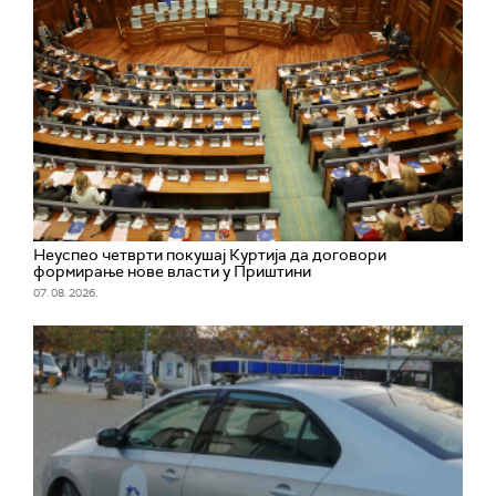
Неуспео четврти покушај Куртија да договори
формирање нове власти у Приштини
07. 08. 2026.