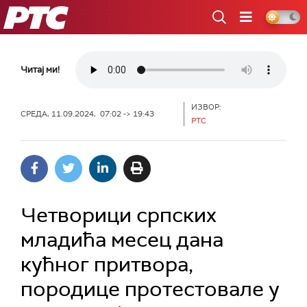
РТС
Читај ми!
ИЗВОР:
СРЕДА, 11.09.2024, 07:02 -> 19:43
РТС
Четворици српских
младића месец дана
кућног притвора,
породице протестовале у