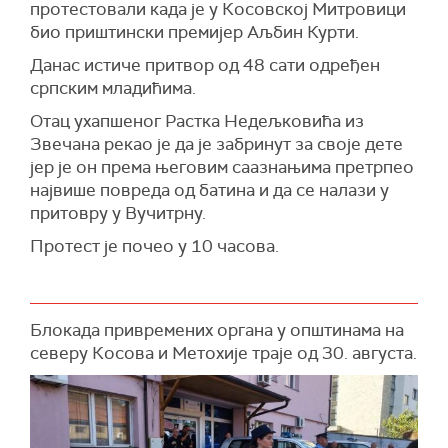
протестовали када је у
Косовској
Митровици
био приштински премијер Аљбин Курти.
Данас истиче притвор од 48 сати одређен
српским младићима.
Отац ухапшеног Растка Недељковића из
Звечана рекао је да је забринут за своје дете
јер је он према његовим саазнањима претрпео
највише повреда од батина и да се налази у
притовру у Вучитрну.
Протест је почео у 10 часова.
Блокада привремених органа у општинама на
северу Косова и Метохије траје од 30. августа.