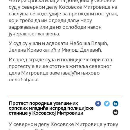
Четири српска младића доведена у Основни
суд у северном делу Косовске Митровице на
саслушање код судије за претходни поступак,
који треба да им одреди даљу меру
задржавања или да их ослободи након
јучерашњег хапшења.
У суд су ушли и адвокати Небојша Влајић,
Јелена Кривокапић и Милош Делевић.
Испред зграде суда и полиције четири сата
протестује више стотина житеља северног
дела Митровице захетавајући њихово
ослобађање.
Протест породица ухапшених
српских младића испред полицијске
станице у Косовској Митровици
У
северном делу Косовске Митровице у току