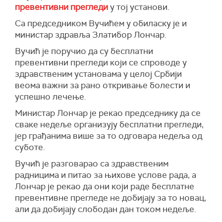
Зоран Јанковић.
превентивни прегледи
у тој установи.
да се заврши", поручио је Вучић.
Вучићу је током посете Дома здравља у
Са председником Вучићем у обиласку је и
Како је рекао, не могу људи да чекају на кук
Крупњу в. д. директора ДЗ Миленко
министар здравља Златибор Лончар.
или колено по четири године.
Крсмановић рекао да ће се радити
Вучић је поручио да су бесплатни
лабораторијске анализе и мерење крвне
Председник је такође навео обилазећи Дом
превентивни прегледи који се спроводе у
слике, одређивање нивоа шећера у крви а
здравља, где се данас обављају превентивни
здравственим установама у целој Србији
радиће се и тумор маркери за карциноме
прегледи, да је од највећег значаја да се
веома важни за рано откривање болести и
дебелог црева ЦА, ЦА, ЦА-19-9 и алфа-
помогне људима, као и да је изузетно важно да
успешно лечење.
фетопротеин.
болнице у Србији буду уредне и модерно
опремљене.
Министар Лончар је рекао председнику да се
Истакао је да ова установа покрива око
сваке недеље организују бесплатни прегледи,
14.500 становника, а
јер грађанима више за то одговара недеља од
Вучића је интересовало да ли има нешто што
суботе.
је дому здравља потребно на шта је директор
Вучић је разговарао са здравственим
истакао да им је потребна компјутерска
радницима и питао за њихове услове рада, а
опрема која је доста застарела, као и теренско
Лончар је рекао да они који раде бесплатне
возило за превоз пацијента.
превентивне прегледе не добијају за то новац,
Као проблеме је навео и стационар као и
али да добијају слободан дан током недеље.
недостатком лекарског особља.