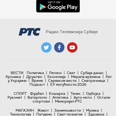
Радио Телевизија Србије
|
|
|
|
ВЕСТИ
Политика
Регион
Свет
Србија данас
|
|
|
|
Хроника
Друштво
Економија
Мерила времена
Рат
|
|
|
|
у Украјини
Време
Сервисне вести
Сматрачница
|
Подкаст
ЕУ могућности 2026
|
|
|
|
СПОРТ
Фудбал
Кошарка
Тенис
Одбојка
|
|
|
|
Рукомет
Ватерполо
Атлетика
Ауто-мото
Остали
|
спортови
Меморијал РТС
|
|
|
МАГАЗИН
Живот
Занимљивости
Музика
|
|
|
|
Технологијa
Путујемо
Свет познатих
Здравље