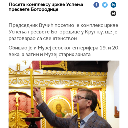
Посета комплексу цркве Успења
"Имамо много изазова везано за Експо. Сад
толико љубави воде рачуна о овој светињи.
пресвете Богородице
нам долази израелски председник, па ускоро
"Лепоте цркве и комплекса цркве Успење
су и Уједињење нације. Много, много посла,
пресвете Богородице у Крупњу не могу се
пре тога Брисел. Много посета, важних
Председник Вучић посетио је комплекс цркве
описати речима", написао је Вучић на
догађаја. Па да гурамо Србију напред", рекао је
Успења пресвете Богородице у Крупњу, где је
Инстаграму
.
Вучић.
разговарао са свештенством.
Обишао је и Музеј сеоског ентеријера 19. и 20.
века, а затим и Музеј старих заната.