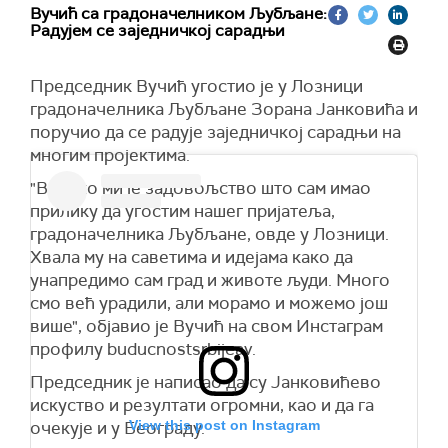
Вучић са градоначелником Љубљане:
Радујем се заједничкој сарадњи
Председник Вучић угостио је у Лозници
градоначелника Љубљане Зорана Јанковића и
поручио да се радује заједничкој сарадњи на
многим пројектима.
"Велико ми је задовољство што сам имао
прилику да угостим нашег пријатеља,
градоначелника Љубљане, овде у Лозници.
Хвала му на саветима и идејама како да
унапредимо сам град и животе људи. Много
смо већ урадили, али морамо и можемо још
више", објавио је Вучић на свом Инстаграм
профилу buducnostsrbijeav.
Председник је написао да су Јанковићево
искуство и резултати огромни, као и да га
View this post on Instagram
очекује и у Београду.