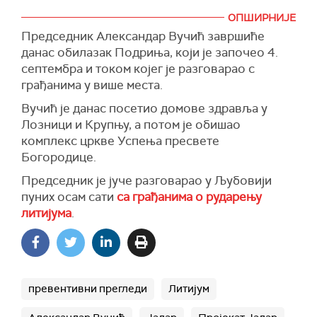
ОПШИРНИЈЕ
Председник Александар Вучић завршиће
данас обилазак Подриња, који је започео 4.
септембра и током којег је разговарао с
грађанима у више места.
Вучић је данас посетио домове здравља у
Лозници и Крупњу, а потом је обишао
комплекс цркве Успења пресвете
Богородице.
Председник је јуче разговарао у Љубовији
пуних осам сати
са грађанима о рударењу
литијума
.
превентивни прегледи
Литијум