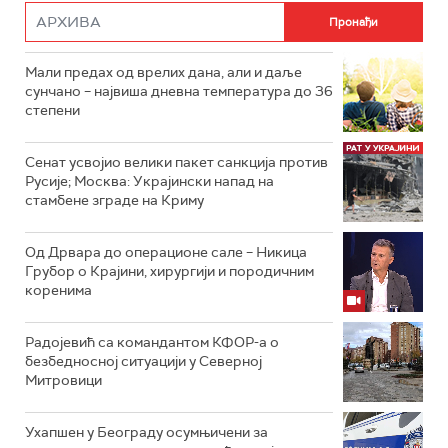
Мали предах од врелих дана, али и даље
сунчано – највиша дневна температура до 36
степени
Сенат усвојио велики пакет санкција против
Русије; Москва: Украјински напад на
стамбене зграде на Криму
Од Дрвара до операционе сале – Никица
Грубор о Крајини, хирургији и породичним
коренима
Радојевић са командантом КФОР-а о
безбедносној ситуацији у Северној
Митровици
Ухапшен у Београду осумњичени за