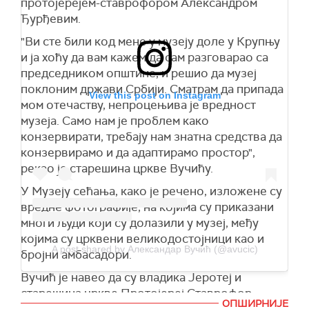
протојерејем-ставрофором Александром
"Чека нас много, много, много обарања руку са
Ђурђевим.
њима, а да ли ће и како то све ићи, видећемо у
наредних две године. Па полако. Нисам ја ту
"Ви сте били код мене у музеју доле у Крупњу
да поверујем или не верујем. Не интересује ме
и ја хоћу да вам кажем да сам разговарао са
то", рекао је Вучић новинарима.
председником општине, и решио да музеј
поклоним држави Србији. Сматрам да припада
Наше да као држава, додао је, урадимо све
View this post on Instagram
мом отечаству, непроцењива је вредност
што можемо "направимо најбољи могући
музеја. Само нам је проблем како
надзор, да контролишемо све и да можемо ми
конзервирати, требају нам знатна средства да
људима да кажемо да ли ће нешто да буде
конзервирамо и да адаптирамо простор",
сигурно или не".
рекао је старешина цркве Вучићу.
"Ако ми не будемо могли да кажемо да је нешто
У Музеју сећања, како је речено, изложене су
сигурно, нећемо рећи. Ако будемо могли да
вредне фотографије, на којима су приказани
кажемо, онда ће то да буде сигурно", поручио
многи људи који су долазили у музеј, међу
је Вучић.
којима су црквени великодостојници као и
Председник је додао да има много још посла и
A post shared by Александар Вучић (@avucic)
бројни амбасадори.
проблема и око ситуације на Косову и
Вучић је навео да су владика Јеротеј и
Метохији и сталних провокација Аљбина
старешина цркве Протојереј Ставрофор
Куртија.
ОПШИРНИЈЕ
Александар Ђурђев дивни домаћини, и да са