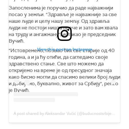
Запосленима је поручио да раде најважнији
посао у земљи. "Здравље је најважније за све
наше људе и целу нашу земљу. Од здравља
људи не постоји ништа прече и зато вам хвала
на труду и ангажману", истакао је председник
Вучић.
View this post on Instagram
"Истовремено, позвао бих све старије од 40
година, а и ја ћу отићи, да сагледамо своје
здравствено стање. Све што можемо да
откријемо на време је од пресудног значаја
како бисмо могли да спасимо велики број људи
и добијемо, буквално, живот за Србију", рекао
је Вучић.
A post shared by Aleksandar Vučić (@buducnostsrbijeav)