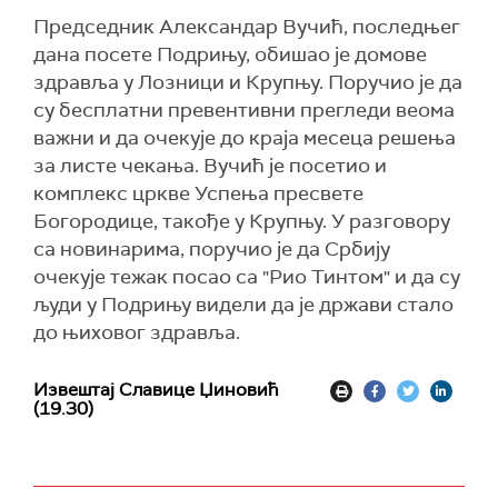
Председник Александар Вучић, последњег
дана посете Подрињу, обишао је домове
здравља у Лозници и Крупњу. Поручио је да
су бесплатни превентивни прегледи веома
важни и да очекује до краја месеца решења
за листе чекања. Вучић је посетио и
комплекс цркве Успења пресвете
Богородице, такође у Крупњу. У разговору
са новинарима, поручио је да Србију
очекује тежак посао са "Рио Тинтом" и да су
људи у Подрињу видели да је држави стало
до њиховог здравља.
Извештај Славице Џиновић
(19.30)