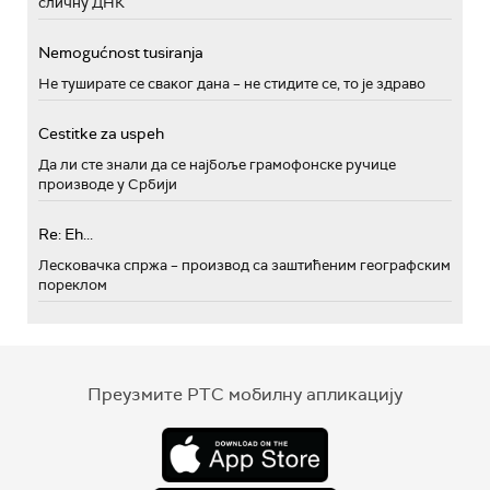
сличну ДНК
Nemogućnost tusiranja
Не туширате се сваког дана – не стидите се, то је здраво
Cestitke za uspeh
Да ли сте знали да се најбоље грамофонске ручице
производе у Србији
Re: Eh...
Лесковачка спржа – производ са заштићеним географским
пореклом
Преузмите РТС мобилну апликацију