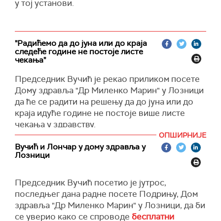
у тој установи.
новинаре у Крупњу, где је посетио Дом
здравља.
Очекује десетине хиљада људи на
"Радићемо да до јуна или до краја
превентивним прегледима који се раде данас.
следеће године не постоје листе
"Данас смо посетили Дом здравља у Лозници
чекања"
и Дом здравља овде у Крупњу. Људи долазе на
Председник Вучић је рекао приликом посете
превентивне прегледе, велика ствар је да
Дому здравља "Др Миленко Марин" у Лозници
чувамо здравље људи и очекујемо десетине
да ће се радити на решењу да до јуна или до
хиљада људи на овим прегледима, јер то ће
краја идуће године не постоје више листе
спасити животе буквално хиљада људи, то је
чекања у здравству.
живот за Србију једна фантастична акција и
ОПШИРНИЈЕ
позивам све људе старије од 40 година без
"Оно што је важно, то су листе чекања. О томе
Вучић и Лончар у дому здравља у
обзира да имају или не здравствено
морамо до краја септембра да направимо
Лозници
осигурање да дођу на прегледе", рекао је
решење и да то завршавамо, да кажемо, то је
Вучић.
јун или крај следеће године, више не постоји
Председник Вучић посетио је јутрос,
ниједна листа чекања ни за шта. Доста смо
Председник је рекао да је задовољан укупном
последњег дана радне посете Подрињу, Дом
трпели то, и своју неспособност и јавашлук и
посетом Подрињу, те најавио да данас очекује
здравља "Др Миленко Марин" у Лозници, да би
нерад и комбинације свих да чекају помагала,
да Лозницу посети градоначелник Љубљане
се уверио како се спроводе
бесплатни
да добију на овакав или онакав начин. То мора