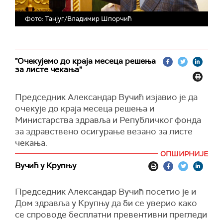
Фото: Танјуг/Владимир Шпорчић
"Очекујемо до краја месеца решења
за листе чекања"
Председник Александар Вучић изјавио је да
очекује до краја месеца решења и
Министарства здравља и Републичког фонда
за здравствено осигурање везано за листе
чекања.
ОПШИРНИЈЕ
"И ту неће бити никаквог пардона. Не могу
Вучић у Крупњу
људи да живе без кука четири-пет година, нити
без колена три-четири године, нити да не
Председник Александар Вучић посетио је и
оперишу катаракту по годину, годину и по
Дом здравља у Крупњу да би се уверио како
дана, тако да ти проблеми морају да буду брзо
се спроводе бесплатни превентивни прегледи
решени", поручио је Вучић на конференцији за