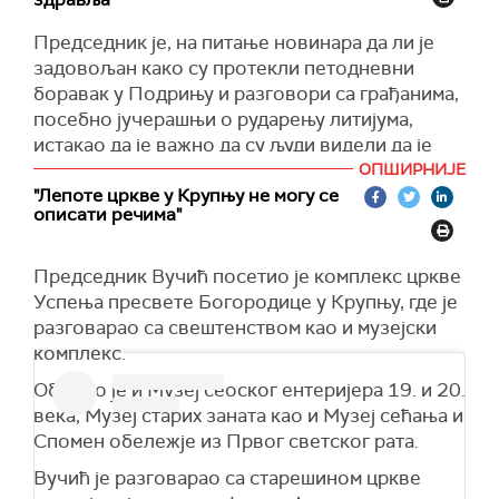
Председник је, на питање новинара да ли је
задовољан како су протекли петодневни
боравак у Подрињу и разговори са грађанима,
посебно јучерашњи о рударењу литијума,
истакао да је важно да су људи видели да је
држави стало до њиховог здравља, чисте
ОПШИРНИЈЕ
воде, природе, осигураних депонија.
"Лепоте цркве у Крупњу не могу се
описати речима"
"Ми смо показали да смо у стању да чујемо, да
саслушамо и никакав ми проблем није. И није
Председник Вучић посетио је комплекс цркве
било увреда, Бог зна каквих. Било је
Успења пресвете Богородице у Крупњу, где је
неслагања, не баш лепих речи, али то је
разговарао са свештенством као и музејски
политика и то је нешто што је потпуно
комплекс.
нормално. И нама је две године још потребно
да дођемо до решења, најмање. Полако
Обишао је и Музеј сеоског ентеријера 19. и 20.
бавићемо се тиме", рекао је Вучић.
века, Музеј старих заната као и Музеј сећања и
Спомен обележје из Првог светског рата.
Председник је оценио да Србију са "Рио
Тинтом" очекује тежак посао.
Вучић је разговарао са старешином цркве