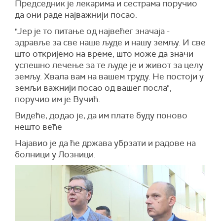
Председник је лекарима и сестрама поручио
да они раде најважнији посао.
"Јер је то питање од највећег значаја -
здравље за све наше људе и нашу земљу. И све
што откријемо на време, што може да значи
успешно лечење за те људе је и живот за целу
земљу. Хвала вам на вашем труду. Не постоји у
земљи важнији посао од вашег посла",
поручио им је Вучић.
Видеће, додао је, да им плате буду поново
нешто веће
Најавио је да ће држава убрзати и радове на
болници у Лозници.