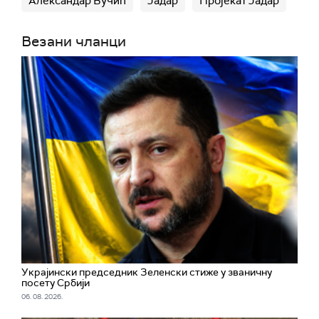
Александар Вучић
Јадар
Пројекат Јадар
Везани чланци
Украјински председник Зеленски стиже у званичну
посету Србији
06. 08. 2026.