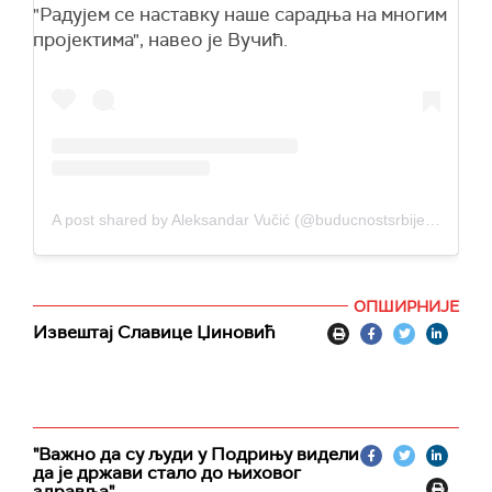
"Радујем се наставку наше сарадња на многим
пројектима", навео је Вучић.
A post shared by Aleksandar Vučić (@buducnostsrbijeav)
ОПШИРНИЈЕ
Извештај Славице Џиновић
"Важно да су људи у Подрињу видели
да је држави стало до њиховог
здравља"