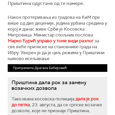
Приштина одустане од те намере.
Након протеривања из градова на КиМ пре
више од две деценије, једина урбана средина у
којој и данас живе Срби је Косовска
Митровица. Министар спољних послова
Марко Ђурић управо у томе види разлог
за
све веће притиске на становнике града на
Ибру. Уверен је да је циљ режима у Приштини
њихово исељавање.
Припремила Драгана Биберовић
Приштина дала рок за замену
возачких дозвола
Такозвана косовска полиција
дала је рок
до петка
, 23. августа, да се српске возачке
дозволе, које не признаје Приштина,