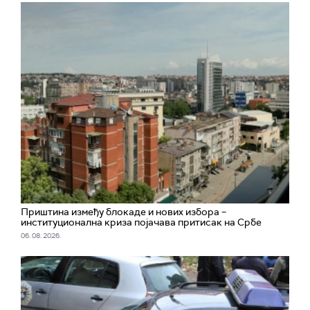
Приштина између блокаде и нових избора –
институционална криза појачава притисак на Србе
06. 08. 2026.