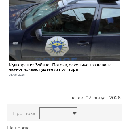
Мушкарац из Зубиног Потока, осумњичен за давање
лажног исказа, пуштен из притвора
05. 08. 2026.
петак, 07. август 2026.
Прогноза
Најновије