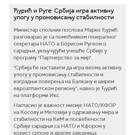
Ђурић и Руге: Србија игра активну
улогу у промовисању стабилности
Министар спољних послова Марко Ђурић
разговарао је са помоћником генералног
секретара НАТО-а Борисом Ругеом о
сарадњи, укључујући учешће Србије у
програму "Партнерство за мир".
"Србија ће наставити да игра веома активну
улогу у промовисању стабилности и
изградњи поверења на Балкану и ширем
евроатлантском региону", навео је Ђурић
на платформи Икс.
Нагласио је важност мисије НАТО/КФОР
на Косову и Метохији у одржавању мира и
стабилности на КиМ и посвећености
Србије сарадњи са НАТО и Кфором у
корист српске и других заједница.