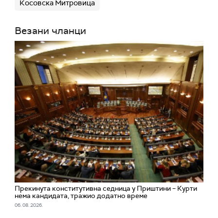
Косовска Митровица
Везани чланци
Прекинута конститутивна седница у Приштини – Курти
нема кандидата, тражио додатно време
06. 08. 2026.