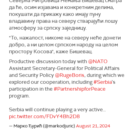
Северна Митровица Немања Бишевац сматра
да ће, осим изјавама и конкретним делима,
покушати да прикажу како имају пуну
владавину права на северу стварајући лошу
атмосферу за српску заједницу.
"То, нажалост, никоме на северу неће донети
добро, а ни целом српском народу на целом
простору Косова", каже Бишевац.
Productive discussion today with
@NATO
Assistant Secretary-General for Political Affairs
and Security Policy
@RugeBoris
, during which we
explored our cooperation, including
#Serbia
’s
participation in the
#PartnershipforPeace
program.
Serbia will continue playing a very active…
pic.twitter.com/FDvY4Bh2D8
— Марко Ђурић (@markodjuric)
August 21, 2024