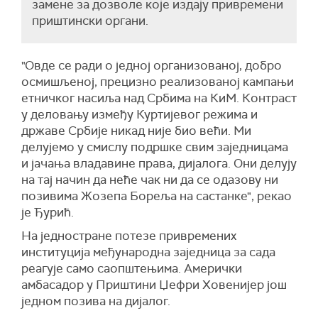
замене за дозволе које издају привремени
приштински органи.
"Oвде се ради о једној организованој, добро
осмишљеној, прецизно реализованој кампањи
етничког насиља над Србима на КиМ. Контраст
у деловању између Куртијевог режима и
државе Србије никад није био већи. Ми
делујемо у смислу подршке свим заједницама
и јачања владавине права, дијалога. Они делују
на тај начин да неће чак ни да се одазову ни
позивима Жозепа Бореља на састанке", рекао
је Ђурић.
На једностране потезе привремених
институција међународна заједница за сада
реагује само саопштењима. Амерички
амбасадор у Приштини Џефри Ховенијер још
једном позива на дијалог.