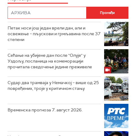
Петак носи још један врели дан, али и
освежење – пљускови и грмљавина после 37
степени
Сећање на убијене дан после "Олује" у
Уздољу, посланица на комеморацији
прочитала сведочење једине преживеле
Судар два трамваја у Немачкој – више од 25
повређених, троје у критичном стању
Временска прогноза 7. август 2026.