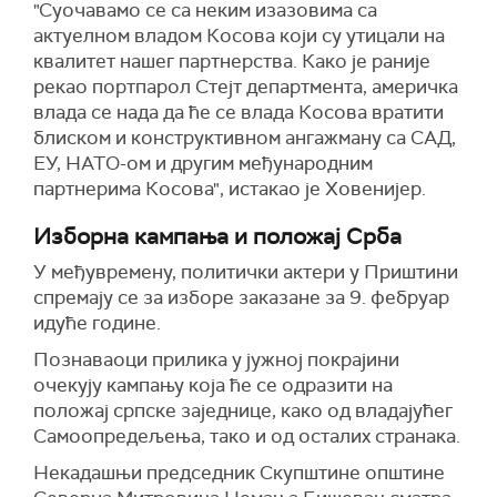
"Суочавамо се са неким изазовима са
актуелном владом Косова који су утицали на
квалитет нашег партнерства. Како је раније
рекао портпарол Стејт департмента, америчка
влада се нада да ће се влада Косова вратити
блиском и конструктивном ангажману са САД,
ЕУ, НАТО-ом и другим међународним
партнерима Косова", истакао је Ховенијер.
Изборна кампања и положај Срба
У међувремену, политички актери у Приштини
спремају се за изборе заказане за 9. фебруар
идуће године.
Познаваоци прилика у јужној покрајини
очекују кампању која ће се одразити на
положај српске заједнице, како од владајућег
Самоопредељења, тако и од осталих странака.
Некадашњи председник Скупштине општине