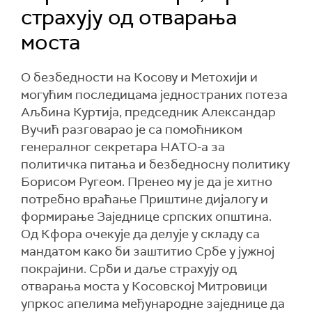
страхују од отварања
моста
О безбедности на Косову и Метохији и
могућим последицама једностраних потеза
Аљбина Куртија, председник Александар
Вучић разговарао је са помоћником
генералног секретара НАТО-а за
политичка питања и безбедносну политику
Борисом Ругеом. Пренео му је да је хитно
потребно враћање Приштине дијалогу и
формирање Заједнице српских општина.
Од Кфора очекује да делује у складу са
мандатом како би заштитио Србе у јужној
покрајини. Срби и даље страхују од
отварања моста у Косовској Митровици
упркос апелима међународне заједнице да