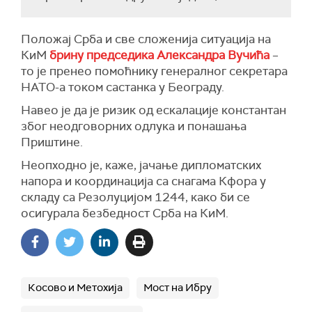
Положај Срба и све сложенија ситуација на
КиМ
брину председика Александра Вучића
–
то је пренео помоћнику генералног секретара
НАТО-а током састанка у Београду.
Навео је да је ризик од ескалације константан
због неодговорних одлука и понашања
Приштине.
Неопходно је, каже, јачање дипломатских
напора и координација са снагама Кфора у
складу са Резолуцијом 1244, како би се
осигурала безбедност Срба на КиМ.
Косово и Метохија
Мост на Ибру