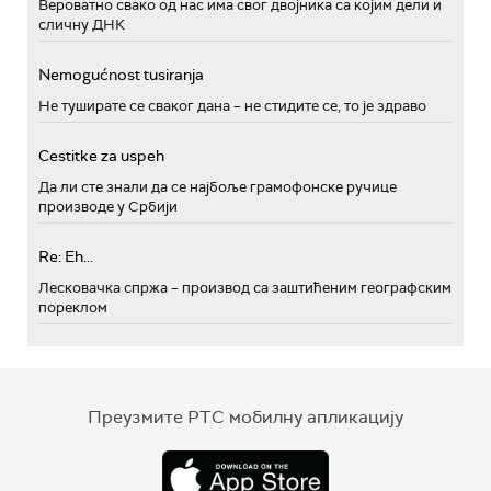
Вероватно свако од нас има свог двојника са којим дели и
сличну ДНК
Nemogućnost tusiranja
Не туширате се сваког дана – не стидите се, то је здраво
Cestitke za uspeh
Да ли сте знали да се најбоље грамофонске ручице
производе у Србији
Re: Eh...
Лесковачка спржа – производ са заштићеним географским
пореклом
Преузмите РТС мобилну апликацију