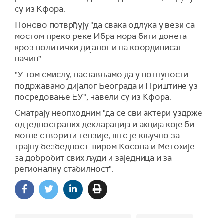
су из Кфора.
Поново потврђују "да свака одлука у вези са
мостом преко реке Ибра мора бити донета
кроз политички дијалог и на координисан
начин".
"У том смислу, настављамо да у потпуности
подржавамо дијалог Београда и Приштине уз
посредовање ЕУ", навели су из Кфора.
Сматрају неопходним "да се сви актери уздрже
од једностраних декларација и акција које би
могле створити тензије, што је кључно за
трајну безбедност широм Косова и Метохије –
за добробит свих људи и заједница и за
регионалну стабилност".