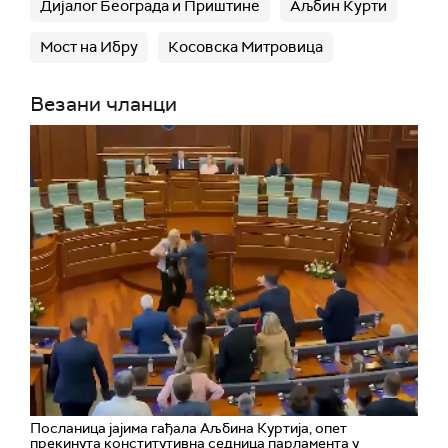
Дијалог Београда и Приштине
Аљбин Курти
Мост на Ибру
Косовска Митровица
Везани чланци
Посланица јајима гађала Аљбина Куртија, опет
прекинута конститутивна седница парламента у