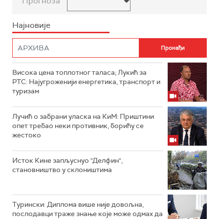
Прогноза
Најновије
Висока цена топлотног таласа; Лукић за
РТС: Најугроженији енергетика, транспорт и
туризам
Лучић о забрани уласка на КиМ: Приштини
опет требао неки противник, борићу се
жестоко
Исток Кине запљуснуо "Делфин",
становништво у склоништима
Турински: Диплома више није довољна,
послодавци траже знање које може одмах да