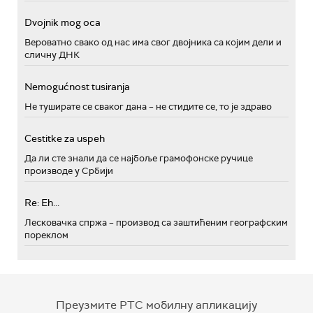
Dvojnik mog oca
Вероватно свако од нас има свог двојника са којим дели и
сличну ДНК
Nemogućnost tusiranja
Не туширате се сваког дана – не стидите се, то је здраво
Cestitke za uspeh
Да ли сте знали да се најбоље грамофонске ручице
производе у Србији
Re: Eh...
Лесковачка спржа – производ са заштићеним географским
пореклом
Преузмите РТС мобилну апликацију