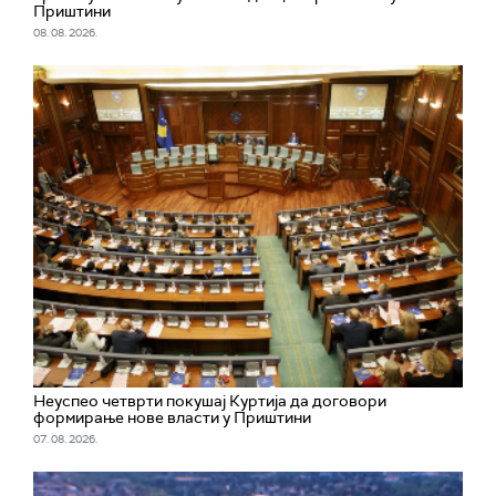
Приштини
08. 08. 2026.
Неуспео четврти покушај Куртија да договори
формирање нове власти у Приштини
07. 08. 2026.