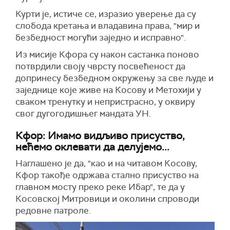
Курти је, истиче се, изразио уверење да су
слобода кретања и владавина права, "мир и
безбедност могући заједно и исправно".
Из мисије Кфора су након састанка поново
потврдили своју чврсту посвећеност да
допринесу безбедном окружењу за све људе и
заједнице које живе на Косову и Метохији у
сваком тренутку и непристрасно, у оквиру
свог дугогодишњег мандата УН.
Кфор: Имамо видљиво присуство,
нећемо оклевати да делујемо...
Наглашено је да, "као и на читавом Косову,
Кфор такође одржава стално присуство на
главном мосту преко реке Ибар", те да у
Косовској Митровици и околини спроводи
редовне патроле.