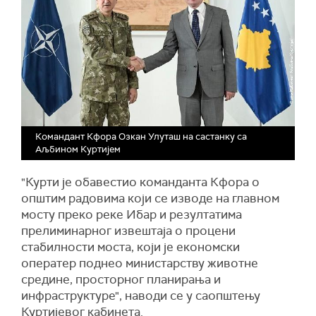
Командант Кфора Озкан Улуташ на састанку са
Аљбином Куртијем
"Курти је обавестио команданта Кфора о
општим радовима који се изводе на главном
мосту преко реке Ибар и резултатима
прелиминарног извештаја о процени
стабилности моста, који је економски
оператер поднео министарству животне
средине, просторног планирања и
инфраструктуре", наводи се у саопштењу
Куртијевог кабинета.