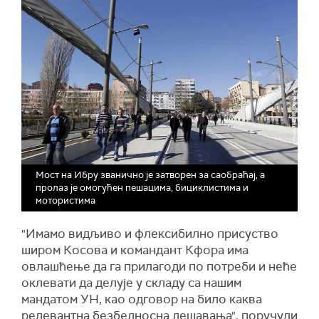
Мост на Ибру званично је затворен за саобраћај, а
пролаз је омогућен пешацима, бициклистима и
мотористима
"Имамо видљиво и флексибилно присуство
широм Косова и командант Кфора има
овлашћење да га прилагоди по потреби и неће
оклевати да делује у складу са нашим
мандатом УН, као одговор на било каква
релевантна безбедносна дешавања", поручули