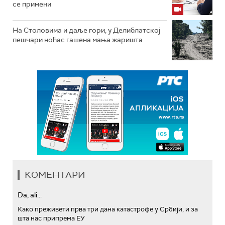
се примени
На Столовима и даље гори, у Делиблатској
пешчари ноћас гашена мања жаришта
КОМЕНТАРИ
Da, ali...
Како преживети прва три дана катастрофе у Србији, и за
шта нас припрема ЕУ