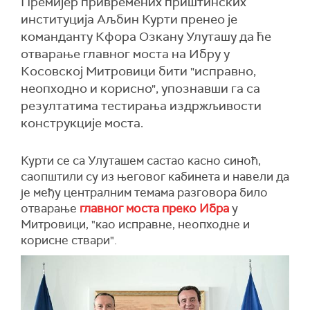
Премијер привремених приштинских
институција Аљбин Курти пренео је
команданту Кфора Озкану Улуташу да ће
отварање главног моста на Ибру у
Косовској Митровици бити "исправно,
неопходно и корисно", упознавши га са
резултатима тестирања издржљивости
конструкције моста.
Курти се са Улуташем састао касно синоћ,
саопштили су из његовог кабинета и навели да
је међу централним темама разговора било
отварање
главног моста преко Ибра
у
Митровици, "као исправне, неопходне и
корисне ствари".