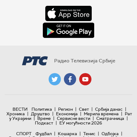
Радио Телевизија Србије
|
|
|
|
ВЕСТИ
Политика
Регион
Свет
Србија данас
|
|
|
|
Хроника
Друштво
Економија
Мерила времена
Рат
|
|
|
|
у Украјини
Време
Сервисне вести
Сматрачница
|
Подкаст
ЕУ могућности 2026
|
|
|
|
СПОРТ
Фудбал
Кошарка
Тенис
Одбојка