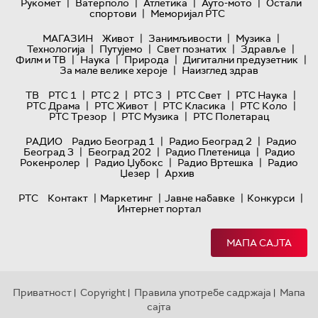
|
|
|
|
Рукомет
Ватерполо
Атлетика
Ауто-мото
Остали
|
спортови
Меморијал РТС
|
|
|
МАГАЗИН
Живот
Занимљивости
Музика
|
|
|
|
Технологијa
Путујемо
Свет познатих
Здравље
|
|
|
|
Филм и ТВ
Наука
Природа
Дигитални предузетник
|
За мале велике хероје
Наизглед здрав
|
|
|
|
|
ТВ
РТС 1
РТС 2
РТС 3
РТС Свет
РТС Наука
|
|
|
|
РТС Драма
РТС Живот
РТС Класика
РТС Коло
|
|
РТС Трезор
РТС Музика
РТС Полетарац
|
|
РАДИО
Радио Београд 1
Радио Београд 2
Радио
|
|
|
Београд 3
Београд 202
Радио Плетеница
Радио
|
|
|
Рокенролер
Радио Џубокс
Радио Вртешка
Радио
|
Џезер
Архив
|
|
|
|
РТС
Контакт
Маркетинг
Јавне набавке
Конкурси
Интернет портал
МАПА САЈТА
Приватност
Copyright
Правила употребе садржаја
Мапа
|
|
|
сајта