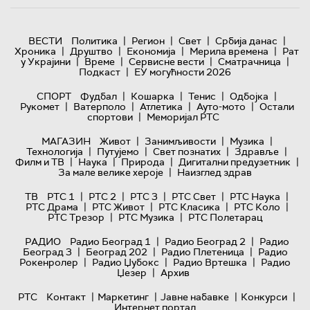
|
|
|
|
ВЕСТИ
Политика
Регион
Свет
Србија данас
|
|
|
|
Хроника
Друштво
Економија
Мерила времена
Рат
|
|
|
|
у Украјини
Време
Сервисне вести
Сматрачница
|
Подкаст
ЕУ могућности 2026
|
|
|
|
СПОРТ
Фудбал
Кошарка
Тенис
Одбојка
|
|
|
|
Рукомет
Ватерполо
Атлетика
Ауто-мото
Остали
|
спортови
Меморијал РТС
|
|
|
МАГАЗИН
Живот
Занимљивости
Музика
|
|
|
|
Технологијa
Путујемо
Свет познатих
Здравље
|
|
|
|
Филм и ТВ
Наука
Природа
Дигитални предузетник
|
За мале велике хероје
Наизглед здрав
|
|
|
|
|
ТВ
РТС 1
РТС 2
РТС 3
РТС Свет
РТС Наука
|
|
|
|
РТС Драма
РТС Живот
РТС Класика
РТС Коло
|
|
РТС Трезор
РТС Музика
РТС Полетарац
|
|
РАДИО
Радио Београд 1
Радио Београд 2
Радио
|
|
|
Београд 3
Београд 202
Радио Плетеница
Радио
|
|
|
Рокенролер
Радио Џубокс
Радио Вртешка
Радио
|
Џезер
Архив
|
|
|
|
РТС
Контакт
Маркетинг
Јавне набавке
Конкурси
Интернет портал