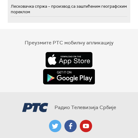
Лесковачка спржа – производ са заштићеним географским
пореклом
Преузмите РТС мобилну апликацију
Радио Телевизија Србије