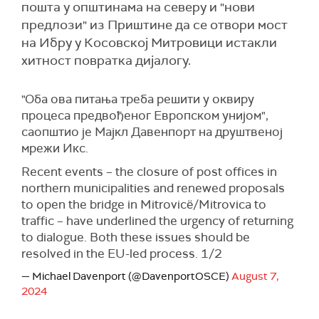
пошта у општинама на северу и "нови
предлози" из Приштине да се отвори мост
на Ибру у Косовској Митровици истакли
хитност повратка дијалогу.
"Оба ова питања треба решити у оквиру
процеса предвођеног Европском унијом",
саопштио је Мајкл Давенпорт на друштвеној
мрежи Икс.
Recent events – the closure of post offices in
northern municipalities and renewed proposals
to open the bridge in Mitrovicë/Mitrovica to
traffic – have underlined the urgency of returning
to dialogue. Both these issues should be
resolved in the EU-led process. 1/2
— Michael Davenport (@DavenportOSCE)
August 7,
2024