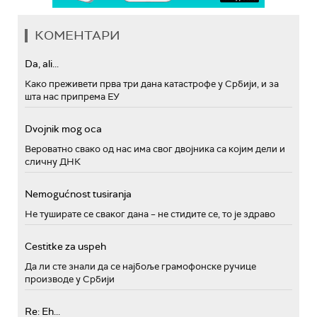
КОМЕНТАРИ
Da, ali...
Како преживети прва три дана катастрофе у Србији, и за
шта нас припрема ЕУ
Dvojnik mog oca
Вероватно свако од нас има свог двојника са којим дели и
сличну ДНК
Nemogućnost tusiranja
Не туширате се сваког дана – не стидите се, то је здраво
Cestitke za uspeh
Да ли сте знали да се најбоље грамофонске ручице
производе у Србији
Re: Eh...