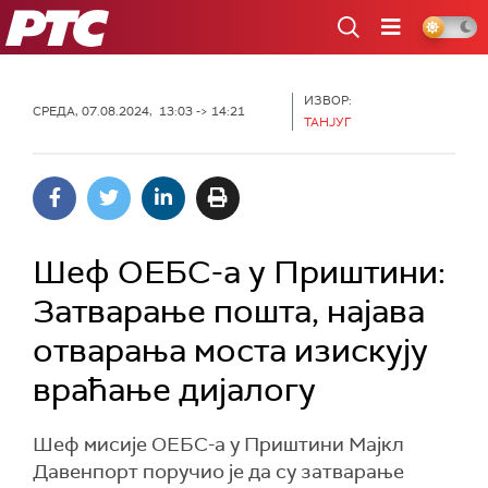
РТС
ИЗВОР:
СРЕДА, 07.08.2024, 13:03 -> 14:21
ТАНЈУГ
Шеф ОЕБС-а у Приштини:
Затварање пошта, најава
отварања моста изискују
враћање дијалогу
Шеф мисије ОЕБС-а у Приштини Мајкл
Дaвенпорт поручио је да су затварање