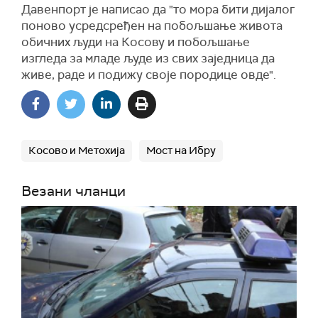
Давенпорт је написао да "то мора бити дијалог
поново усредсређен на побољшање живота
обичних људи на Косову и побољшање
изгледа за младе људе из свих заједница да
живе, раде и подижу своје породице овде".
Косово и Метохија
Мост на Ибру
Везани чланци