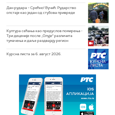
Дан рудара – Срећно! Вучић: Рударство
опстаје као један од стубова привреде
Култура сећања као предуслов помирења ­-
Три деценије после „Олује“ различита
тумачења и даље раздвајају регион
Курсна листа за 6. август 2026.