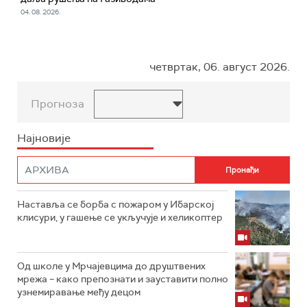
04. 08. 2026.
четвртак, 06. август 2026.
Прогноза
Најновије
Наставља се борба с пожаром у Ибарској
клисури, у гашење се укључује и хеликоптер
Од школе у Мрчајевцима до друштвених
мрежа – како препознати и зауставити полно
узнемиравање међу децом