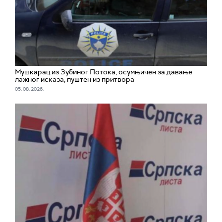
Мушкарац из Зубиног Потока, осумњичен за давање
лажног исказа, пуштен из притвора
05. 08. 2026.