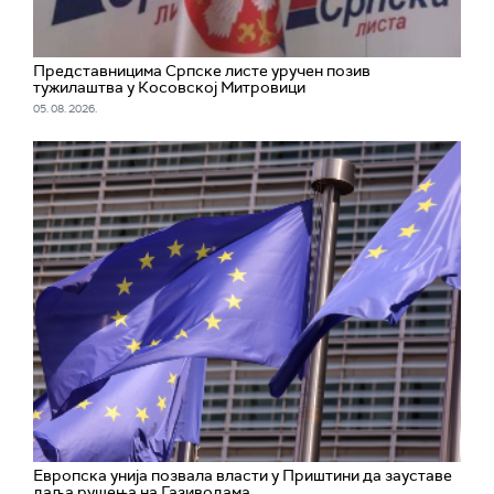
Представницима Српске листе уручен позив
тужилаштва у Косовској Митровици
05. 08. 2026.
Европска унија позвала власти у Приштини да зауставе
даља рушења на Газиводама