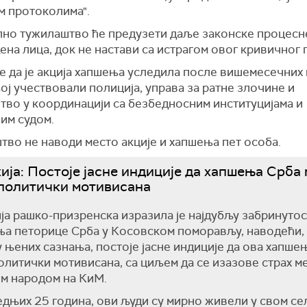
м протоколима".
лно тужилаштво ће предузети даље законске процесн
ена лица, док не настави са истрагом овог кривичног 
е да је акција хапшења уследила после вишемесечних и
њој учествовали полиција, управа за ратне злочине и
тво у координацији са безбедносним институцијама и
им судом.
тво не наводи место акције и хапшења пет особа.
ија: Постоје јасне индиције да хапшења Срба 
политички мотивисана
ја рашко-призренска изразила је најдубљу забринутос
а петорице Срба у Косовском поморављу, наводећи, 
 њених сазнања, постоје јасне индиције да ова хапше
олитички мотивисана, са циљем да се изазове страх м
им народом на КиМ.
дњих 25 година, ови људи су мирно живели у свом се