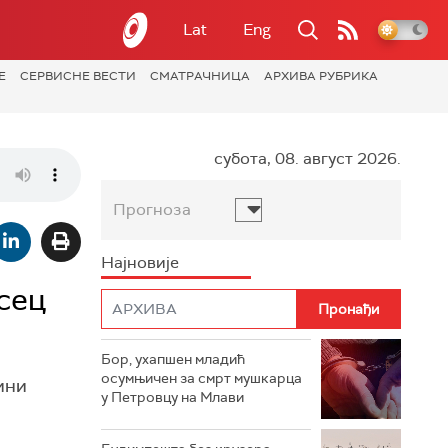
Lat
Eng
Е
СЕРВИСНЕ ВЕСТИ
СМАТРАЧНИЦА
АРХИВА РУБРИКА
субота, 08. август 2026.
Прогноза
Најновије
сец
Бор, ухапшен младић
осумњичен за смрт мушкарца
ини
у Петровцу на Млави