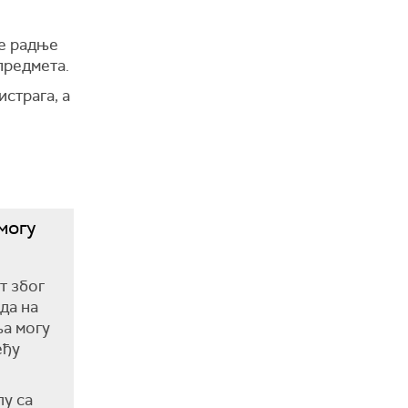
е радње
предмета.
страга, а
могу
т због
да на
ња могу
еђу
лу са