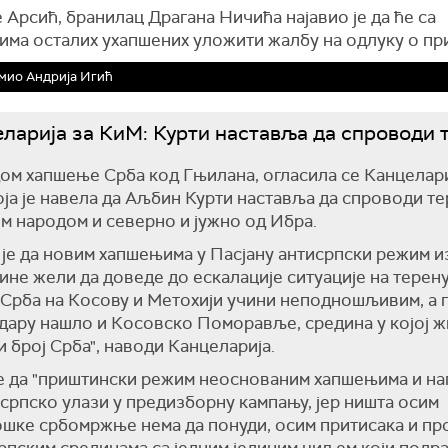
 Арсић, бранилац Драгана Ничића најавио је да ће са
има осталих ухапшених уложити жалбу на одлуку о пр
мио Андрија Игић
ларија за КиМ: Курти наставља да спроводи 
м хапшење Срба код Гњилана, огласила се Канцелари
ја је навела да Аљбин Курти наставља да спроводи те
м народом и северно и јужно од Ибра.
 је да новим хапшењима у Пасјану антисрпски режим и
не жели да доведе до ескалације ситуације на терену
Срба на Косову и Метохији учини неподношљивим, а
удару нашло и Косовско Поморавље, средина у којој 
и број Срба", наводи Канцеларија.
 да "приштински режим неоснованим хапшењима и на
 српско улази у предизборну кампању, јер ништа осим
шке србомржње нема да понуди, осим притисака и пр