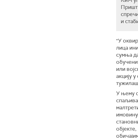
КиМ уг
Пришти
спречи
и стаб
"У оквир
лица иниц
сумња да
обучени
или војс
акцију у
тужилаш
У њему с
спаљивал
малтрет
имовину
становн
објекте,
обичаји