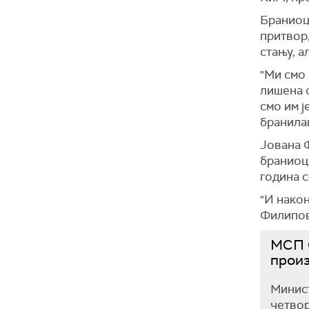
Браниоци
притвор,
стању, а
"Ми смо 
лишена 
смо им ј
бранила
Јована 
браниоци
година с
"И након
Филипов
МСП С
прои
Минист
четвор