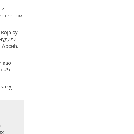
ни
авственом
која су
онудили
е Арсић,
и као
н 25
указује
а
их