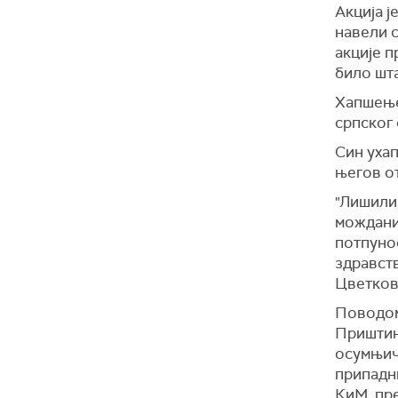
Акција ј
навели с
акције п
било шт
Хапшење
српског
Син ухап
његов от
"Лишили 
мождани 
потпунос
здравств
Цветков
Поводом
Приштини
осумњиче
припадн
КиМ, пре