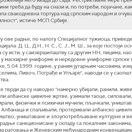
роженији него икада до сада. Рестриктивне мере пре
ни треба да буду на снази и, по потреби, појачане, ка
ла свакодневна тортура над српским народом и очув
илност'', истиче МСП Србије.
у ове радње, по налогу Специјалног тужиоца, приведе
ијала: Д. Ц., Д.Н., Н. С., С. Ј., М. Ш., за које постоји о
 су исти, у саизвршилаштву са другим НН, лицима, на
 у маскирне униформе и нередовне униформе српске 
ке, 5.04.1999. године, у раним јутарњим часовима, из
 селима, Ливоч, Пограђе и Угљаре", наводи се у саопш
тва.
е тврди да су наводно "намерно убијали, ранили, жив
и албанске цивилне жртве, узимали таоце, силовали,
ирали, физички и психички мучили, пљачкали, уништа
 Албанаца и спаљивали, протеривали албанско цивил
иштво, уништаване и злоупотребљаване културне и в
 радње санкционисане у складу са локалним законима,
ма ратовања и Женевским међународним конвенцијама