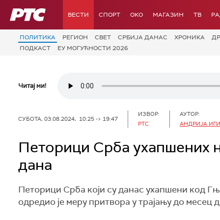
РТС
ВЕСТИ
СПОРТ
OKO
МАГАЗИН
ТВ
Р
ПОЛИТИКА
РЕГИОН
СВЕТ
СРБИЈА ДАНАС
ХРОНИКА
Д
ПОДКАСТ
ЕУ МОГУЋНОСТИ 2026
Читај ми!
ИЗВОР:
АУТОР:
СУБОТА, 03.08.2024, 10:25 -> 19:47
РТС
АНДРИЈА ИГ
Петорици Срба ухапшених 
дана
Петорици Срба који су данас ухапшени код Гњ
одредио је меру притвора у трајању до месец д