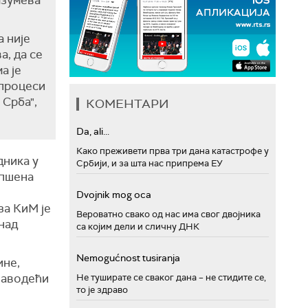
азумева
 није
а, да се
а је
 процеси
Срба",
КОМЕНТАРИ
Da, ali...
Како преживети прва три дана катастрофе у
дника у
Србији, и за шта нас припрема ЕУ
апшена
Dvojnik mog oca
за КиМ је
Вероватно свако од нас има свог двојника
над
са којим дели и сличну ДНК
Nemogućnost tusiranja
ине,
наводећи
Не туширате се сваког дана – не стидите се,
то је здраво