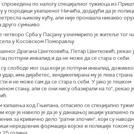
е спроведена по налогу специјалног тужиоца из Пришт
у у породици ухапшеног Ничића, додајући да је полиц
ретресла њихову кућу, али није пронашла никакво ору
а друго сумњиво.
 четворо Срба у Пасјану узнемирило је житеље тог н
 села у Косовском Поморављу.
шеног Драгана Цветковића, Петар Цветковић, рекао је
ац потпуни инвалид и да не може да се стара о себи.
су слободе мог оца који је потпуни инвалид, доживео 
удар, има дијабетес, хендикепирана му је лева страна 
ти и не може сам да се стара о себи. У јако је тешком
еном стању, али се они нису обазирали на то", рекао ј
ић.
 хапшења код Гњилана, огласило се специјално тужи
 које је навело је да је у данашњој акцији ухапшено п
них за кривично дело "ратни злочин", који су навод
ици нередовних формација војске и полиције током су
 25 година.