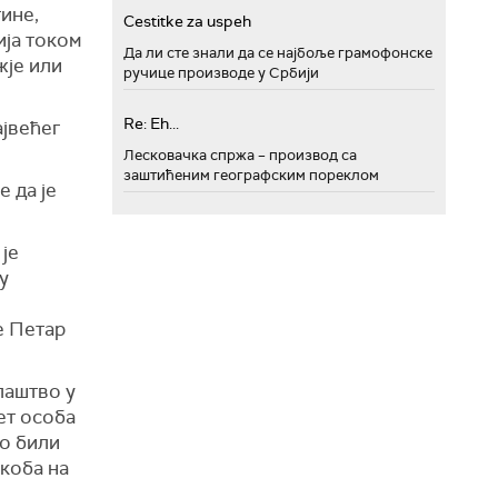
ине,
Cestitke za uspeh
ија током
Да ли сте знали да се најбоље грамофонске
жје или
ручице производе у Србији
Re: Eh...
ајвећег
Лесковачка спржа – производ са
заштићеним географским пореклом
 да је
је
у
е Петар
лаштво у
ет особа
но били
коба на