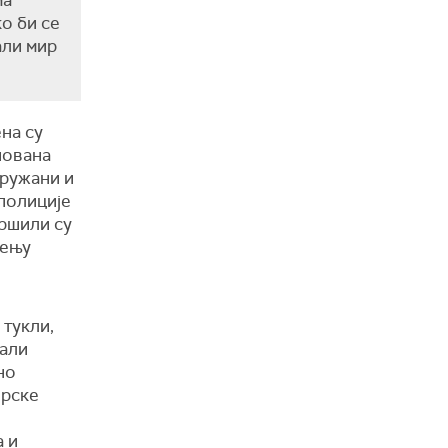
ма
ко би се
али мир
на су
снована
оружани и
полиције
вршили су
тењу
е
 тукли,
вали
но
ерске
 и