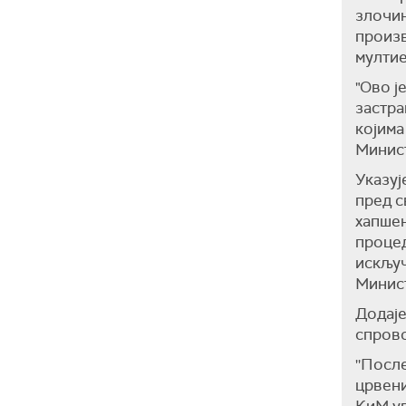
злочин
произв
мултие
"Ово ј
застра
којима
Минист
Указуј
пред с
хапшењ
процед
искључ
Минис
Додаје
спрово
''Посл
црвени