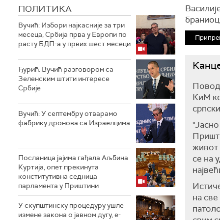
ПОЛИТИКА
Василије
браниоц
Вучић: Избори најкасније за три
месеца, Србија прва у Европи по
Припре
расту БДП-а у првих шест месеци
Канце
Ђурић: Вучић разговором са
Зеленским штити интересе
Поводо
Србије
КиМ ко
српски
Вучић: У септембру отварамо
фабрику дронова са Израелцима
"Јасно
Пришти
живот 
Посланица јајима гађала Аљбина
се на 
Куртија, опет прекинута
највећ
конститутивна седница
Истиче
парламента у Приштини
на све
У скупштинску процедуру ушле
патоло
измене закона о јавном дугу, е-