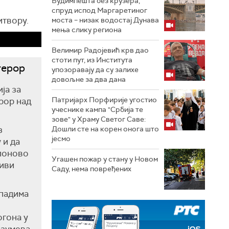
Будимпешта без крузера,
спруд испод Маргаретиног
итвору.
моста – низак водостај Дунава
мења слику региона
Велимир Радојевић крв дао
стоти пут, из Института
терор
упозоравају да су залихе
довољне за два дана
ја за
Патријарх Порфирије угостио
рор над
учеснике кампа "Србија те
зове" у Храму Светог Саве:
з
Дошли сте на корен онога што
јесмо
 и да
 поново
Угашен пожар у стану у Новом
живи
Саду, нема повређених
падима
огона у