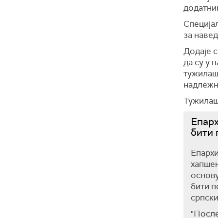
додатни
Специја
за навед
Додаје с
да су у 
тужилаш
надлежн
Тужилаш
Епарх
бити 
Епархи
хапшењ
основу
бити п
српск
"После