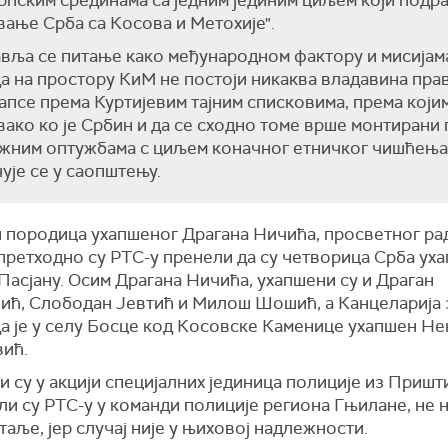
рпским срединама са једним јединим циљем који подр
ање Срба са Косова и Метохије".
вља се питање како међународном фактору и мисијама
да на простору КиМ не постоји никаква владавина прав
апсе према Куртијевим тајним списковима, према којим
вако ко је Србин и да се сходно томе врше монтирани
жним оптужбама с циљем коначног етничког чишћења 
ује се у саопштењу.
 породица ухапшеног Драгана Ничића, просветног ра
претходно су РТС-у пренели да су четворица Срба ух
 Пасјану. Осим Драгана Ничића, ухапшени су и Драган
ић, Слободан Јевтић и Милoш Шошић, а Канцеларија 
да је у селу Босце код Косовске Каменице ухапшен Не
вић.
 су у акцији специјалних јединица полиције из Пришт
ли су РТС-у у команди полиције региона Гњилане, не 
таље, јер случај није у њиховој надлежности.