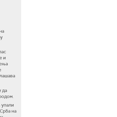
на
њу
лас
е и
ђења
е
глашава
у да
родом.
 упали
 Срба на