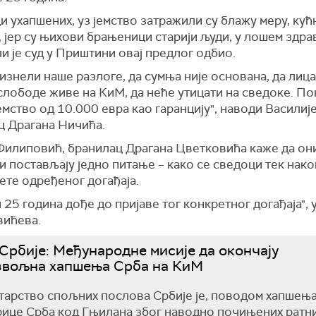
 ухапшених, уз јемство затражили су блажу меру, кућ
 јер су њихови брањеници старији људи, у лошем здр
ли је суд у Приштини овај предлог одбио.
изнели наше разлоге, да сумња није основана, да лица 
слободе живе на КиМ, да неће утицати на сведоке. П
емство од 10.000 евра као гаранцију", наводи Василиј
ц Драгана Ничића.
Филиповић, бранилац Драгана Цветковића каже да он
 постављају једно питање – како се сведоци тек нако
ете одређеног догађаја.
 25 година дође до пријаве тог конкретног догађаја", 
ићева.
рбије: Међународне мисије да окончају
звољна хапшења Срба на КиМ
арство спољних послова Србије је, поводом хапшењ
ице Срба код Гњилана због наводно почињених ратн