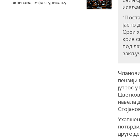
свим с
акцизама, е-фактурисању
исељав
"Поста
јасно 
Срби х
крив с
под ла
закључ
Чланови
пензији 
јутрос у
Цветков
навела 
Стојано
Ухапшени
потврди
друге де