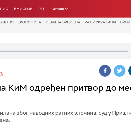
АДИО
ЕМИСИЈЕ
РТС
Остало
РУШТВО
ЕКОНОМИЈА
МЕРИЛА ВРЕМЕНА
РАТ У УКРАЈИНИ
ВРЕМ
ИЋ
на КиМ одређен притвор до ме
илана због наводних ратних злочина, суд у Пришт
ана.