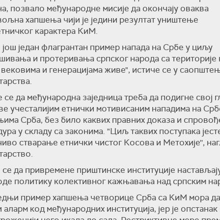
а, позвало међународне мисије да окончају оваква
ољна хапшења чији је једини резултат уништење
тничког карактера КиМ.
е још један флагрантан пример напада на Србе у циљу
шивања и протеривања српског народа са територије 
 вековима и генерацијама живе", истиче се у саопште
арства.
е се да међународна заједница треба да подигне свој г
ве учесталијим етнички мотивисаним нападима на Срб
има Срба, без било каквих правних доказа и спрово
ура у складу са законима. "Циљ таквих поступака јест
иво стварање етнички чистог Косова и Метохије'', на
тарство.
 се да привремене приштинске институције настављај
де политику колективног кажњавања над српским на
едњи пример хапшења четворице Срба са КиМ мора да
 аларм код међународних институција, јер је опстанак