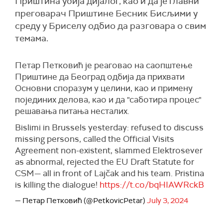
Приштина убија дијалог, као и да је главни
преговарач Приштине Бесник Бисљими у
среду у Бриселу одбио да разговара о свим
темама.
Петар Петковић је реаговао на саопштење
Приштине да Београд одбија да прихвати
Основни споразум у целини, као и примену
појединих делова, као и да "саботира процес"
решавања питања несталих.
Bislimi in Brussels yesterday: refused to discuss
missing persons, called the Official Visits
Agreement non-existent, slammed Elektrosever
as abnormal, rejected the EU Draft Statute for
CSM— all in front of Lajčak and his team. Pristina
is killing the dialogue!
https://t.co/bqHIAWRckB
— Петар Петковић (@PetkovicPetar)
July 3, 2024