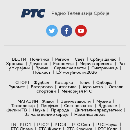
Радио Телевизија Србије
|
|
|
|
ВЕСТИ
Политика
Регион
Свет
Србија данас
|
|
|
|
Хроника
Друштво
Економија
Мерила времена
Рат
|
|
|
|
у Украјини
Време
Сервисне вести
Сматрачница
|
Подкаст
ЕУ могућности 2026
|
|
|
|
СПОРТ
Фудбал
Кошарка
Тенис
Одбојка
|
|
|
|
Рукомет
Ватерполо
Атлетика
Ауто-мото
Остали
|
спортови
Меморијал РТС
|
|
|
МАГАЗИН
Живот
Занимљивости
Музика
|
|
|
|
Технологијa
Путујемо
Свет познатих
Здравље
|
|
|
|
Филм и ТВ
Наука
Природа
Дигитални предузетник
|
За мале велике хероје
Наизглед здрав
|
|
|
|
|
ТВ
РТС 1
РТС 2
РТС 3
РТС Свет
РТС Наука
|
|
|
|
РТС Драма
РТС Живот
РТС Класика
РТС Коло