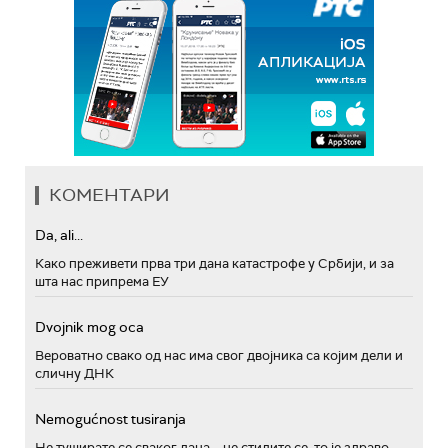
КОМЕНТАРИ
Da, ali...
Како преживети прва три дана катастрофе у Србији, и за
шта нас припрема ЕУ
Dvojnik mog oca
Вероватно свако од нас има свог двојника са којим дели и
сличну ДНК
Nemogućnost tusiranja
Не туширате се сваког дана – не стидите се, то је здраво