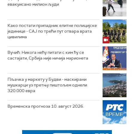
евакуисано милион људи
Како постати припадник елитне полицијске
јединице - СAJ по трећи пут отвара врата
цивилима
Вучић: Никога нећу питати с ким ћу се
састајати, Србија није ничија марионета
Пљачка у маркету у Будви - маскирани
мушкарци уз претњу пиштољем однели
320.000 евра
Временска прогноза 10. август 2026.