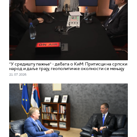
"У средишту пажње" - дебата о КиМ: Притисци на српски
народ и даље трају, геополитичке околности се мењају
21. 07. 2026.