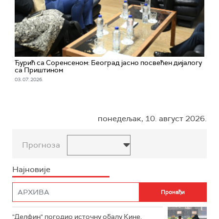
Ђурић са Соренсеном: Београд јасно посвећен дијалогу
са Приштином
03. 07. 2026.
понедељак, 10. август 2026.
Прогноза
Најновије
"Делфин" погодио источну обалу Кине,