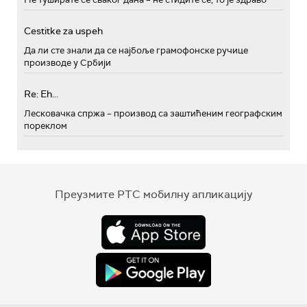
Cestitke za uspeh
Да ли сте знали да се најбоље грамофонске ручице
производе у Србији
Re: Eh...
Лесковачка спржа – производ са заштићеним географским
пореклом
Преузмите РТС мобилну апликацију