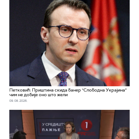
Петковић: Приштина скида банер "Слободна Украјина“
чим не добије оно што жели
09. 08. 2026.