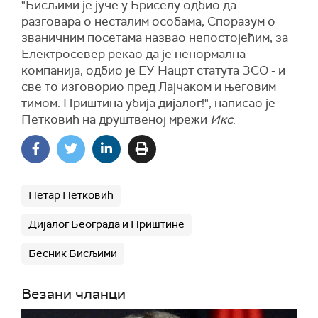
"Бисљими је јуче у Бриселу одбио да
разговара о несталим особама, Споразум о
званичним посетама назвао непостојећим, за
Електросевер рекао да је ненормална
компанија, одбио је ЕУ Нацрт статута ЗСО - и
све то изговорио пред Лајчаком и његовим
тимом. Приштина убија дијалог!", написао је
Петковић на друштвеној мрежи
Икс
.
Петар Петковић
Дијалог Београда и Приштине
Бесник Бисљими
Везани чланци