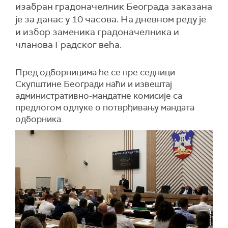
изабран градоначелник Београда заказана
је за данас у 10 часова. На дневном реду је
и избор заменика градоначелника и
чланова Градског већа.
Пред одборницима ће се пре седници
Скупштине Београди наћи и извештај
административно-мандатне комисије са
предлогом одлуке о потврђивању мандата
одборника.