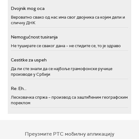
Dvojnik mog oca
Вероватно свако од нас има свог двојника са којим дели и
сличну ДНК
Nemogućnost tusiranja
Не туширате се сваког дана – не стидите се, то је здраво
Cestitke za uspeh
Да ли сте знали да се најбоље грамофонске ручице
производе у Србији
Re: Eh...
Лесковачка спржа – производ са заштићеним географским
пореклом
Преузмите РТС мобилну апликацију