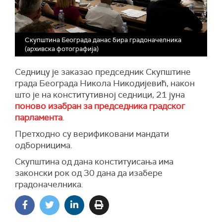
Скупштина Београда данас бира градоначелника
(архивска фотографија)
Седницу је заказао председник Скупштине
града Београда Никола Никодијевић, након
што је на конститутивној седници, 21 јуна
поново изабран за председника градског
парламента
.
Претходно су верификовани мандати
одборницима.
Скупштина од дана конституисања има
законски рок од 30 дана да изабере
градоначелника.