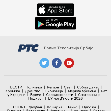
Радио Телевизија Србије
|
|
|
|
ВЕСТИ
Политика
Регион
Свет
Србија данас
|
|
|
|
Хроника
Друштво
Економија
Мерила времена
Рат
|
|
|
|
у Украјини
Време
Сервисне вести
Сматрачница
|
Подкаст
ЕУ могућности 2026
|
|
|
|
СПОРТ
Фудбал
Кошарка
Тенис
Одбојка
|
|
|
|
Рукомет
Ватерполо
Атлетика
Ауто-мото
Остали