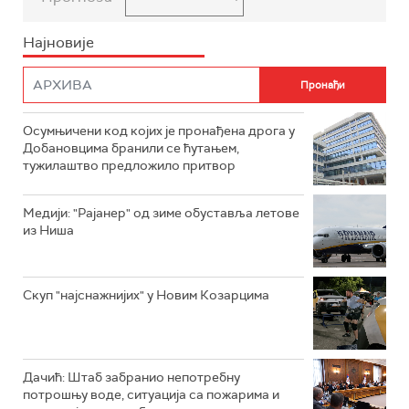
Најновије
Осумњичени код којих је пронађена дрога у
Добановцима бранили се ћутањем,
тужилаштво предложило притвор
Mедији: "Рајанер" од зиме обуставља летове
из Ниша
Скуп "најснажнијих" у Новим Козарцима
Дачић: Штаб забранио непотребну
потрошњу воде, ситуација са пожарима и