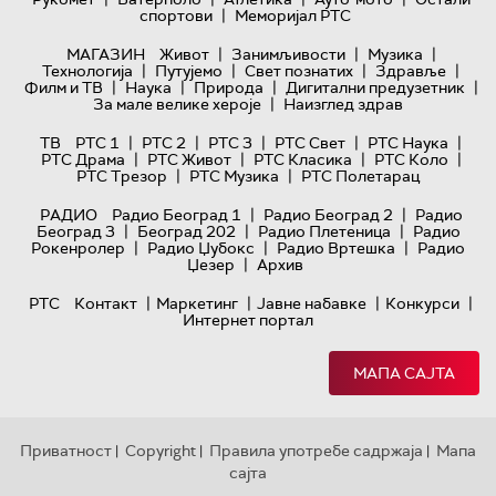
|
спортови
Меморијал РТС
|
|
|
МАГАЗИН
Живот
Занимљивости
Музика
|
|
|
|
Технологијa
Путујемо
Свет познатих
Здравље
|
|
|
|
Филм и ТВ
Наука
Природа
Дигитални предузетник
|
За мале велике хероје
Наизглед здрав
|
|
|
|
|
ТВ
РТС 1
РТС 2
РТС 3
РТС Свет
РТС Наука
|
|
|
|
РТС Драма
РТС Живот
РТС Класика
РТС Коло
|
|
РТС Трезор
РТС Музика
РТС Полетарац
|
|
РАДИО
Радио Београд 1
Радио Београд 2
Радио
|
|
|
Београд 3
Београд 202
Радио Плетеница
Радио
|
|
|
Рокенролер
Радио Џубокс
Радио Вртешка
Радио
|
Џезер
Архив
|
|
|
|
РТС
Контакт
Маркетинг
Јавне набавке
Конкурси
Интернет портал
МАПА САЈТА
Приватност
Copyright
Правила употребе садржаја
Мапа
|
|
|
сајта