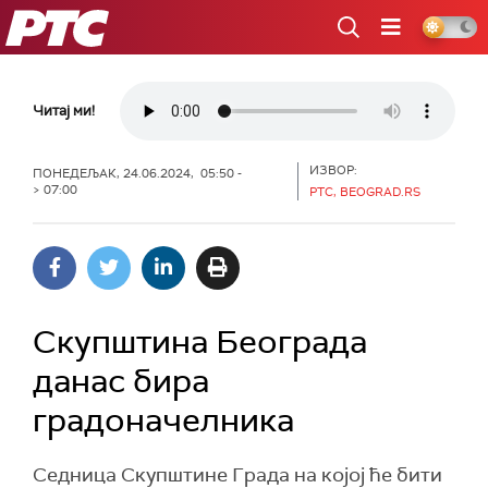
РТС
Читај ми!
ИЗВОР:
ПОНЕДЕЉАК, 24.06.2024, 05:50 -
> 07:00
РТС, BEOGRAD.RS
Скупштина Београда
данас бира
градоначелника
Седница Скупштине Града на којој ће бити