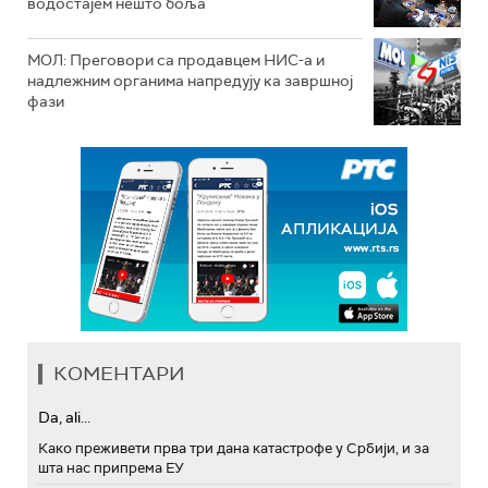
водостајем нешто боља
МОЛ: Преговори са продавцем НИС-а и
надлежним органима напредују ка завршној
фази
КОМЕНТАРИ
Da, ali...
Како преживети прва три дана катастрофе у Србији, и за
шта нас припрема ЕУ