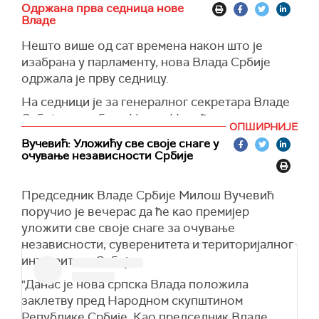
Одржана прва седница нове
Владе
Нешто више од сат времена након што је
изабрана у парламенту, нова Влада Србије
одржала је прву седницу.
На седници је за генералног секретара Владе
Србије реизабран Новак Недић.
ОПШИРНИЈЕ
Вучевић: Уложићу све своје снаге у
очување независности Србије
Председник Владе Србије Милош Вучевић
поручио је вечерас да ће као премијер
уложити све своје снаге за очување
независности, суверенитета и територијалног
интегритета Србије.
"Данас је нова српска Влада положила
заклетву пред Народном скупштином
Републике Србије. Као председник Владе