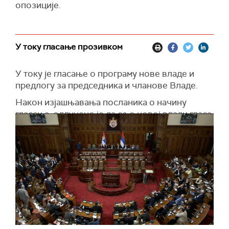
опозиције.
У току гласање прозивком
У току је гласање о програму нове владе и
предлогу за председника и чланове Владе.
Након изјашњавања посланика о начину
гласања, одлучено је да се о новој влади гласа
јавно, прозивком у парламенту.