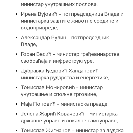
министар унутрашњих послова,
Ирена Вујовић – потпредседница Владе и
министарка заштите животне средине и
водопривреде,
Александар Вулин – потпредседник
Владе,
Горан Весић – министар грађевинарства,
саобраћаја и инфраструктуре,
Дубравка Ђедовић Хандановић –
министарка рударства и енергетике,
Томислав Момировић – министар
унутрашње и спољне трговине,
Маја Поповић – министарка правде,
Јелена Жарић Kовачевић – министарка
државне управе и локалне самоуправе,
Томислав Жигманов – министар за људска