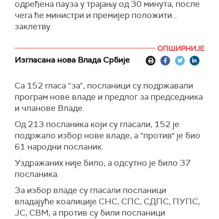
одређена пауза у трајању од 30 минута, после
чега ће министри и премијер положити
заклетву.
ОПШИРНИЈЕ
Изгласана нова Влада Србије
Са 152 гласа “за“, посланици су подржавали
програм нове владе и предлог за председника
и чланове Владе.
Од 213 посланика који су гласали, 152 је
подржало избор нове владе, а "против" је био
61 народни посланик.
Уздражаних није било, а одсутно је било 37
посланика.
За избор владе су гласали посланици
владајуће коалиције СНС, СПС, СДПС, ПУПС,
ЈС, СВМ, а против су били посланици