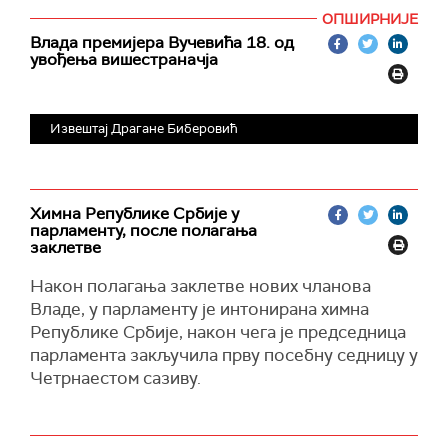
ОПШИРНИЈЕ
Влада премијера Вучевића 18. од
увођења вишестраначја
Извештај Драгане Биберовић
Химна Републике Србије у
парламенту, после полагања
заклетве
Након полагања заклетве нових чланова
Владе, у парламенту је интонирана химна
Републике Србије, након чега је председница
парламента закључила прву посебну седницу у
Четрнаестом сазиву.