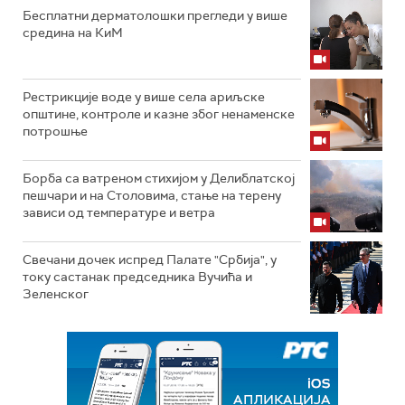
Бесплатни дерматолошки прегледи у више
средина на КиМ
Рестрикције воде у више села ариљске
општине, контроле и казне због ненаменске
потрошње
Борба са ватреном стихијом у Делиблатској
пешчари и на Столовима, стање на терену
зависи од температуре и ветра
Свечани дочек испред Палате "Србија", у
току састанак председника Вучића и
Зеленског