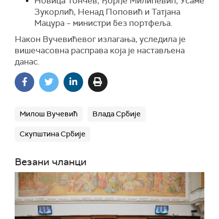
Новица Тончев, Ђорђе Милићевић, Усаме
Зукорлић, Ненад Поповић и Татјана
Мацура – министри без портфеља.
Након Вучевићевог излагања, уследила је
вишечасовна расправа која је настављена
данас.
Милош Вучевић
Влада Србије
Скупштина Србије
Везани чланци