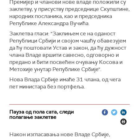
Премијер и чланови нове владе положили су
заклетву, у присуству председнице Скупштине,
народних посланика, као и председника
Републике Александра Вучића.
Заклетва гласи: "Заклињем се на оданост
Републици Србији и својом чашћу обавезујем
да ћу поштовати Устав и закон, да ћу дужност
члана Владе вршити савесно, одговорно и
предано и бити посвећен очувању Косова и
Метохије унутар Републике Србије".
Нова Влада Србије имаће 31 члана, од чега
пет министара без портфеља.
Пауза од пола сата, следи
полагање заклетве
Након изгласавања нове Владе Србије,