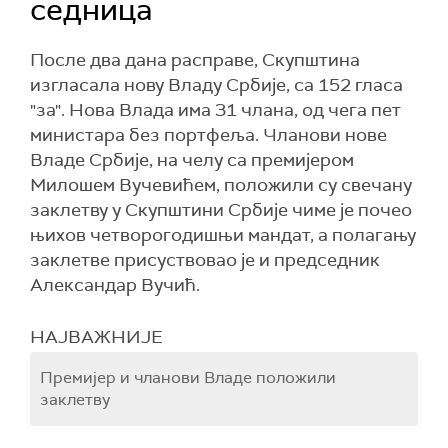
седница
После два дана расправе, Скупштина
изгласала нову Владу Србије, са 152 гласа
"за". Нова Влада има 31 члана, од чега пет
министара без портфеља. Чланови нове
Владе Србије, на челу са премијером
Милошем Вучевићем, положили су свечану
заклетву у Скупштини Србије чиме је почео
њихов четворогодишњи мандат, а полагању
заклетве присуствовао је и председник
Александар Вучић.
НАЈВАЖНИЈЕ
Премијер и чланови Владе положили
заклетву