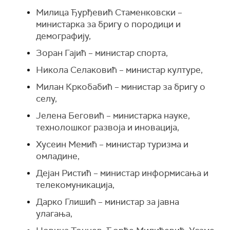
Милица Ђурђевић Стаменковски –
министарка за бригу о породици и
демографију,
Зоран Гајић – министар спорта,
Никола Селаковић – министар културе,
Милан Кркобабић – министар за бригу о
селу,
Јелена Беговић – министарка науке,
технолошког развоја и иновација,
Хусеин Мемић – министар туризма и
омладине,
Дејан Ристић – министар информисања и
телекомуникација,
Дарко Глишић – министар за јавна
улагања,