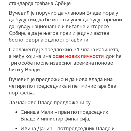
стандарда грађана Србије.
представљале као опозиција.
је обећано да ће бити готова до 2022, а да је
Вучевић је поручио да чланови Владе морају
данас 2024. година, али да је боље да се гради
да буду тим, да ће морати увек да буду спремни
икад, него никад.
да чувају националне и виталне интересе
"Ја нисам говорио о масним фотама,
Србије, а да је његов први и једини захтев
господине Вучевићу, то су фоте са сексуалним
беспоговорна оданост отаџбини.
дешавањима, ја сам говорио о обичним
Парламенту је предложио 31 члана кабинета,
фотама, па вас молим да то исправите", рекао
а међу којима има
осам нових личности
, док ће
је Ђилас.
три особе после извесног времена поново
Вучевић је Ђиласу рекао да је јавно обећао да
бити у Влади.
ће се повући из политике када просечна плата
Вучевић је предложио и да нова влада има
буде била 800 евра, а незапосленост нижа од
четири потпредседника и пет министара без
10 одсто и да га сада позива да испуни оно
портфеља.
што је рекао.
За чланове Владе предложени су:
Синиша Мали – први потпредседник
Владе и министар финансија,
Ивица Дачић – потпредседник Владе и