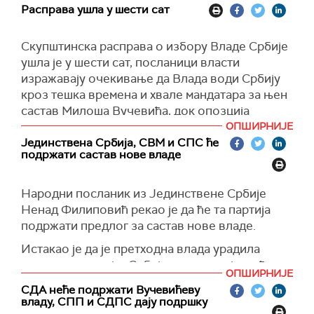
Расправа ушла у шести сат
У свом излагању, Павловић је рекао да његова
посланичка група неће подржати нову владу.
Скупштинска расправа о избору Владе Србије
ушла је у шести сат, посланици власти
изражавају очекивање да Влада води Србију
кроз тешка времена и хвале мандатара за њен
састав Милоша Вучевића, док опозција
износи низ критика о косовској политици,
ОПШИРНИЈЕ
спољној политици, као и о економији.
Јединствена Србија, СВМ и СПС ће
подржати састав нове владе
Посланик Зелено-левог фронта Добрица
Веселиновић истакао је да ће се они трудити
Народни посланик из Јединствене Србије
да ова “Влада траје што краће, јер Србија као
Ненад Филиповић рекао је да ће та партија
земља са највећим неједнакостима не треба
подржати предлог за састав нове владе.
таква да буде таква и у будућности“.
Истакао је да је претходна влада урадила
Он је рекао да се власт хвали да ће цена
много тога и за југ Србије и да очекује да ће
ноћења у хотелу у "Београду на води" бити
ОПШИРНИЈЕ
бити урађен стари пут Лексовац–Врање, и да
450 евра, што је више од минималне зараде,
СДА неће подржати Вучевићеву
ће се наставити са улагањима у Јабланички и
која не може да обезбеди ни минималну
владу, СПП и СДПС дају подршку
Топлички округ.