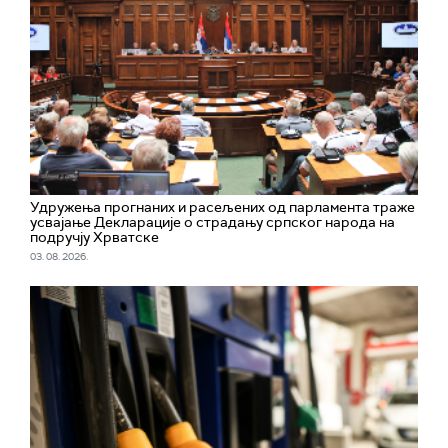
Удружења прогнаних и расељених од парламента траже
усвајање Декларације о страдању српског народа на
подручју Хрватске
03. 08. 2026.