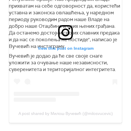
прихватам на себе одговорност да, користећи
уставна и законска овлашћења, у наредном
периоду руководим радом наше Владе на
добро наше Отаџбине и свих њених грађана.
Да останемо достојни својих славних предака
и да нас се поколења не постиде", написао је
Вучевић на инстаграму.
View this post on Instagram
Вучевић је додао да ће све своје снаге
уложити за очување наше независности,
суверенитета и територијалног интегритета.
A post shared by Милош Вучевић (@milosvucevic)