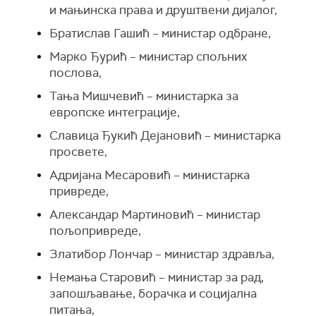
и мањинска права и друштвени дијалог,
Братислав Гашић – министар одбране,
Марко Ђурић – министар спољних
послова,
Тања Мишчевић – министарка за
европске интеграције,
Славица Ђукић Дејановић – министарка
просвете,
Адријана Месаровић – министарка
привреде,
Александар Мартиновић – министар
пољопривреде,
Златибор Лончар – министар здравља,
Немања Старовић – министар за рад,
запошљавање, борачка и социјална
питања,