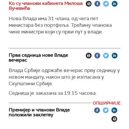
Ко су чланови кабинета Милоша
Вучевића
Нова Влада има 31 члана, од чега пет
министара без портфеља. Трећину чланова
чине министри који су први пут у влади.
Прва седница нове Владе
вечерас
Влада Србије одржаће вечерас прву седницу у
новом мандату, након што је изгласана у
Скупштини Србије.
Седница је заказана за 19.15 часова.
ОПШИРНИЈЕ
Премијер и чланови Владе
положили заклетву