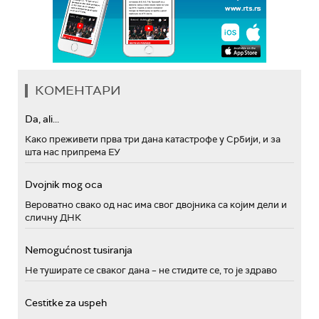
КОМЕНТАРИ
Da, ali...
Како преживети прва три дана катастрофе у Србији, и за
шта нас припрема ЕУ
Dvojnik mog oca
Вероватно свако од нас има свог двојника са којим дели и
сличну ДНК
Nemogućnost tusiranja
Не туширате се сваког дана – не стидите се, то је здраво
Cestitke za uspeh