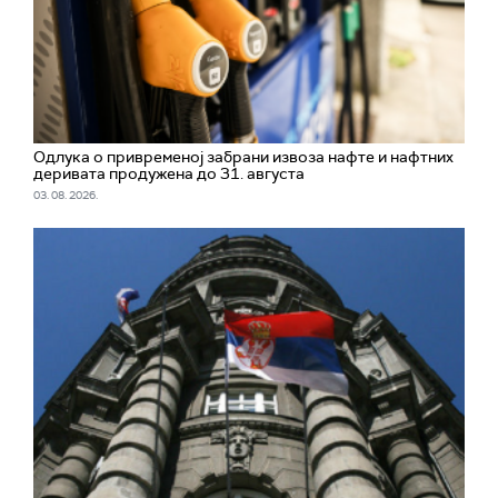
Одлука о привременој забрани извоза нафте и нафтних
деривата продужена до 31. августа
03. 08. 2026.