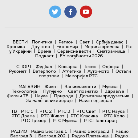
|
|
|
|
ВЕСТИ
Политика
Регион
Свет
Србија данас
|
|
|
|
Хроника
Друштво
Економија
Мерила времена
Рат
|
|
|
|
у Украјини
Време
Сервисне вести
Сматрачница
|
Подкаст
ЕУ могућности 2026
|
|
|
|
СПОРТ
Фудбал
Кошарка
Тенис
Одбојка
|
|
|
|
Рукомет
Ватерполо
Атлетика
Ауто-мото
Остали
|
спортови
Меморијал РТС
|
|
|
МАГАЗИН
Живот
Занимљивости
Музика
|
|
|
|
Технологијa
Путујемо
Свет познатих
Здравље
|
|
|
|
Филм и ТВ
Наука
Природа
Дигитални предузетник
|
За мале велике хероје
Наизглед здрав
|
|
|
|
|
ТВ
РТС 1
РТС 2
РТС 3
РТС Свет
РТС Наука
|
|
|
|
РТС Драма
РТС Живот
РТС Класика
РТС Коло
|
|
РТС Трезор
РТС Музика
РТС Полетарац
|
|
РАДИО
Радио Београд 1
Радио Београд 2
Радио
|
|
|
Београд 3
Београд 202
Радио Плетеница
Радио