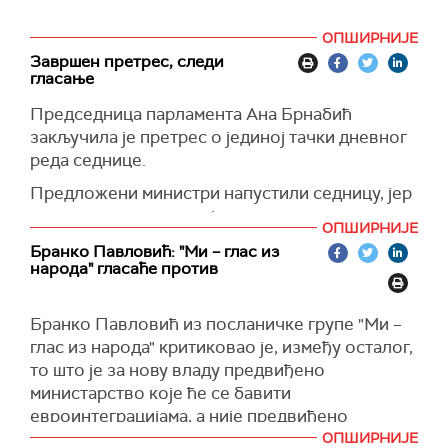
ОПШИРНИЈЕ
Завршен претрес, следи
гласање
Председница парламента Ана Брнабић
закључила је претрес о јединој тачки дневног
реда седнице.
Предложени министри напустили седницу, јер
следи гласање о новој влади.
ОПШИРНИЈЕ
Бранко Павловић: "Ми – глас из
народа" гласаће против
Бранко Павловић из посланичке групе "Ми –
глас из народа" критиковао је, између осталог,
то што је за нову владу предвиђено
министарство које ће се бавити
евроинтеграцијама, а није предвиђено
министарство за Косово и Метохију.
ОПШИРНИЈЕ