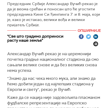
Председник Србије Александар Вучић рекао је
да је веома срећан и поносан што ће угостити
председника Кине Си Ђинпинга 7. и 8. маја, који
је, како је истакао, велики вођа и велики
пријатељ Србије.
Председник је током обиласка припремних
ОПШИРНИЈЕ
радова на изградњи комплекса Експо, где је
"Све што градимо доприноси
расту наше земље"
присуствовао церемонији почетка радова на
изградњи Националног фудбалског стадиона,
рекао да је ово други пут да председник Си
Александар Вучић рекао је на церемонији
долази у нашу земљу.
почетка градње националног стадиона да смо
сањали велике снове и да без великих снова
"Позваћу и (бившег) председника (Томислава)
нема успеха.
Николића, који га је први пут угостио, да буде
домаћин заједно са мном, на свечаностима
"Знамо да нас чека много мука, али знамо да
које приређујемо. Ово је велика част за Србију
ћемо добити један од најлепших стадиона у
и много сам срећан. Ја не знам да ли људи у
Европи и свету", рекао је Вучић.
Србији разумеју каква је то част", поручио је
Каже да се нација није задовољила пласманом
Вучић.
фудбалске репрезентације на Европско
Вучић је истакао да је Кина, уз САД, најмоћнија