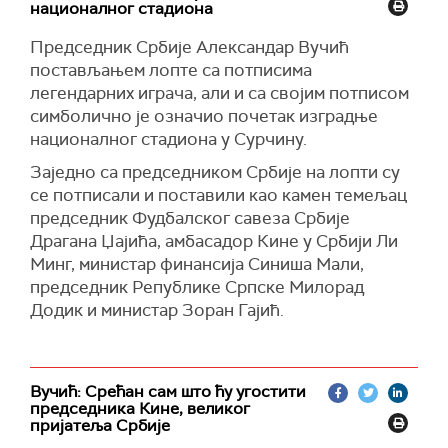
националног стадиона
Председник Србије Александар Вучић
постављањем лопте са потписима
легендарних играча, али и са својим потписом
симболично је означио почетак изградње
националног стадиона у Сурчину.
Заједно са председником Србије на лопти су
се потписали и поставили као камен темељац
председник Фудбалског савеза Србије
Драгана Џајића, амбасадор Кине у Србији Ли
Минг, министар финансија Синиша Мали,
председник Републике Српске Милорад
Додик и министар Зоран Гајић.
Вучић: Срећан сам што ћу угостити
председника Кине, великог
пријатеља Србије