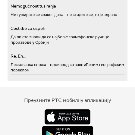
Nemogućnost tusiranja
Не туширате се сваког дана – не стидите се, то је здраво
Cestitke za uspeh
Да ли сте знали да се најбоље грамофонске ручице
производе у Србији
Re: Eh...
Лесковачка спржа – производ са заштићеним географским
пореклом
Преузмите РТС мобилну апликацију