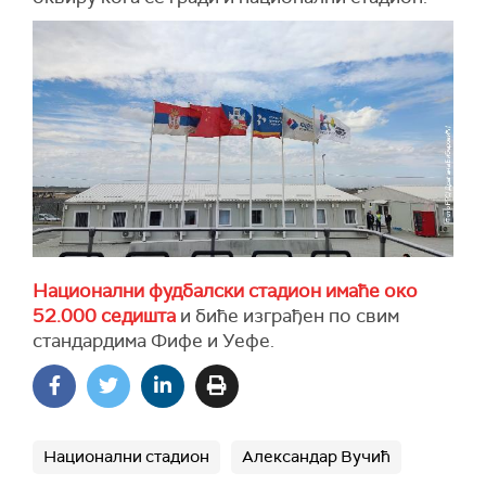
Национални фудбалски стадион имаће око
52.000 седишта
и биће изграђен по свим
стандардима Фифе и Уефе.
Национални стадион
Александар Вучић