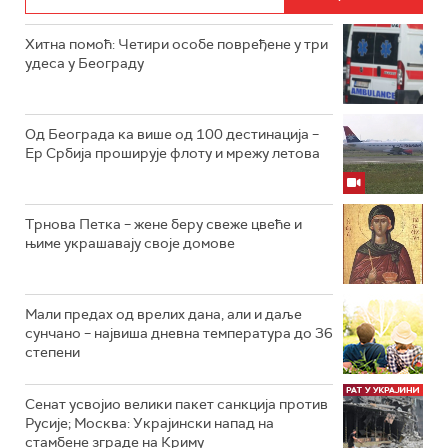
Хитна помоћ: Четири особе повређене у три
удеса у Београду
Од Београда ка више од 100 дестинација –
Ер Србија проширује флоту и мрежу летова
Трнова Петка – жене беру свеже цвеће и
њиме украшавају своје домове
Мали предах од врелих дана, али и даље
сунчано – највиша дневна температура до 36
степени
Сенат усвојио велики пакет санкција против
Русије; Москва: Украјински напад на
стамбене зграде на Криму