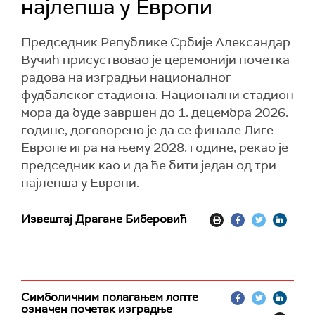
најлепша у Европи
Председник Републике Србије Александар
Вучић присуствовао је церемонији почетка
радова на изградњи националног
фудбалског стадиона. Национални стадион
мора да буде завршен до 1. децембра 2026.
године, договорено је да се финале Лиге
Европе игра на њему 2028. године, рекао је
председник као и да ће бити један од три
најлепша у Европи.
Извештај Драгане Биберовић
Симболичним полагањем лопте
означен почетак изградње