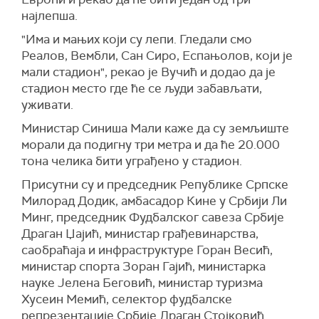
пристојни да не говоре јавно. Важно је да
најлепша.
Влада буде српска и да спроводи српске
"Има и мањих који су лепи. Гледали смо
интересе", рекао је Вучић.
Реалов, Вембли, Сан Сиро, Еспањолов, који је
Говорећи о политици, он је рекао да није
мали стадион", рекао је Вучић и додао да је
толико упућен шта се дешава на
стадион место где ће се људи забављати,
унутрашњополитичком плану, јер је
уживати.
концентрисан на спољну политику.
Министар Синиша Мали каже да су земљиште
"Бавићу се тиме када будем могао. Отићи ћу на
морали да подигну три метра и да ће 20.000
један скуп десетог (маја), после 20. (маја) и не
тона челика бити уграђено у стадион.
могу тиме да се бавим. Што се тиче Србије,
Присутни су и председник Републике Српске
однос снага је толико велики и велика је
Милорад Додик, амбасадор Кине у Србији Ли
разлика у историјском смислу. Од 2012. није
Минг, председник Фудбалског савеза Србије
била таква разлика у историји Србије", рекао је
Драган Џајић, министар грађевинарства,
он.
саобраћаја и инфраструктуре Горан Весић,
министар спорта Зоран Гајић, министарка
науке Јелена Беговић, министар туризма
Хусеин Мемић, селектор фудбалске
репрезентације Србије Драган Стојковић