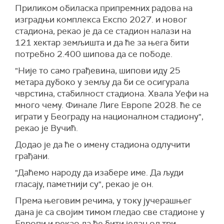
"Каква је разлика. То је техничко питрање,
"Ако неће државној банци да дају лиценцу,
Приликом обиласка припремних радова на
претпостављам да ће бити нека вика", рекао је
неће ни приватној, јер је српска. Сви знамо ко
изградњи комплекса Експо 2027. и новог
Вучић.
на дивљачки начин покушава да спречи Србе
стадиона, рекао је да се стадион налази на
да остваре своја елементарна права", рекао је
Он је додао да 28 дана није рекао ништа о
121 хектар земљишта и да ће за њега бити
Вучић. Додао је и да стране државе тренутно
политичким пртотивницима и да му, како је
потребно 2.400 шипова да се пободе.
раде на укидању казнених мера Приштини, а да
рекао, не пада на памет да губи време. Рекао је
у томе предњаче Балтичке државе и Немачка.
"Није то само грађевина, шипови иду 25
да ће се до 13. односно 17. маја бавити
метара дубоко у земљу да би се осигурала
спољном и унутрашњом политиком, а после
чврстина, стабилност стадиона. Хвала Уефи на
тога да ће се, како је нагласио, бавити само
много чему. Финале Лиге Европе 2028. ће се
развојем Србије.
играти у Београду на националном стадиону",
Коментаришући саопштење Стејт департмента
рекао је Вучић.
о саставу Владе, Вучић је рекао да то за нас
Додао је да ће о имену стадиона одлучити
није лепа вест, али да се нада добрим
грађани.
односима са америчким партнерима.
"Даћемо народу да изабере име. Да људи
"Нисам сретан, али када неко уведе санкције,
гласају, паметнији су", рекао је он.
шта треба – да погнемо главу и кажемо не сме
да буде ништа. Милорада Додика је бирао
Према његовим речима, у току јучерашњег
народ, поштујем вољу народа. Чуо сам
дана је са својим тимом гледао све стадионе у
примедбе и еврофанатика, али су били
Европи и рекао да ће бити један од три