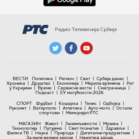
Радио Телевизија Србије
|
|
|
|
ВЕСТИ
Политика
Регион
Свет
Србија данас
|
|
|
|
Хроника
Друштво
Економија
Мерила времена
Рат
|
|
|
|
у Украјини
Време
Сервисне вести
Сматрачница
|
Подкаст
ЕУ могућности 2026
|
|
|
|
СПОРТ
Фудбал
Кошарка
Тенис
Одбојка
|
|
|
|
Рукомет
Ватерполо
Атлетика
Ауто-мото
Остали
|
спортови
Меморијал РТС
|
|
|
МАГАЗИН
Живот
Занимљивости
Музика
|
|
|
|
Технологијa
Путујемо
Свет познатих
Здравље
|
|
|
|
Филм и ТВ
Наука
Природа
Дигитални предузетник
|
За мале велике хероје
Наизглед здрав