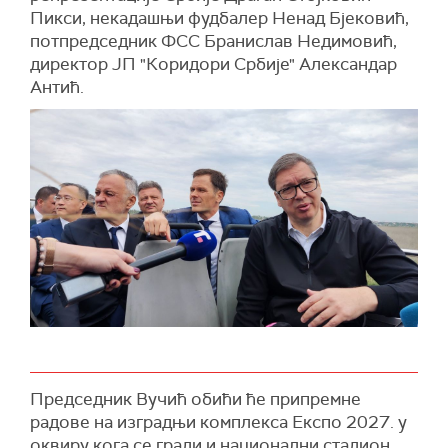
Пикси, некадашњи фудбалер Ненад Бјековић,
потпредседник ФСС Бранислав Недимовић,
директор ЈП "Коридори Србије" Александар
Антић.
Председник Вучић oбићи ће припремне
радове на изградњи комплекса Eкспо 2027. у
оквиру кога се гради и национални стадион.