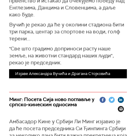
првенство и истакао да очекујемо победу над
сила на свету.
Енглезима, Данцима и Словенцима, а даље
како буде.
"Част је да вам два пута дође председник те
изразито пријатељске земље, која заједно с
Вучић је рекао да ће у околини стадиона бити
нама учествује у бројним пројектима. Њихова
три парка, центар за спортове на води, голф
државна компанија гради овде Експо, видите
терени...
да су ангажовали све српске компаније",
"Све што градимо доприноси расту наше
нагласио је председник.
земље, на животни стандард наших људи",
Вучић је поручио да ће посетити кинеске
рекао је председник.
раднике на железничкој прузи Београд–
Изјаве Александра Вучића и Драгана Стојковића
Суботица, која представља симбол сарадње
две земље.
"Радићемо и на неким другим питањима и
платформама које ће допринети великом
Минг: Посета Сија ново поглавље у
српско-кинеским односима
успеху. Надам се да ће доћи много више
приватних инвеститора из Кине, као што су
рецимо инвестиције Зиђина у Нишу", рекао је
Амбасадор Кине у Србији Ли Минг изјавио је
Вучић.
да ће посета председника Си Ђинпинга Србији
за неколико дана бити важна прекретница која