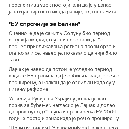
перспектива увек постоји, али да је у данас
јача и јаснија него икада раније, од тог самита.
"ЕУ спремнија за Балкан"
Оценио је да је самит у Солуну био период
ентузијазма, када су сви веровали да ће
процес приближавања региона проћи брзо и
глатко али се, навео је, показало да није било
тако.
Лајчак је навео да потом је уследио период
када се ЕУ правила да је озбиљна када је реч о
проширењу, а Балкан да је озбиљан када су у
питању реформе.
"Агресија Русије на Украјину дошла је као
позив за буђење", нагласио је Лајчак и додао
да први пут од Солуна и проширења ЕУ 2004.
године постоји замах када је реч о проширењу.
"Први пут видим ЕУ спремнију за Балкан, него