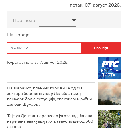
петак, 07. август 2026.
Прогноза
Најновије
Курсна листа за 7. август 2026.
На Жарачкој планини гори више од 80
хектара борове шуме; у Делиблатској
пешчари боља ситуација, евакуисани рубни
делови Шумарка
Тајфун Делфин паралисао југозапад Јапана -
наређена евакуација, отказано више од 500
летова