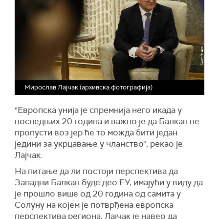
Мирослав Лајчак (архивска фотографија)
"Европска унија је спремнија него икада у
последњих 20 година и важно је да Балкан не
пропусти воз јер ће то можда бити један
једини за укрцавање у чланство", рекао је
Лајчак.
На питање да ли постоји перспектива да
Западни Балкан буде део ЕУ, имајући у виду да
је прошло више од 20 година од самита у
Солуну на којем је потврђена европска
перспектива региона, Лајчак је навео да