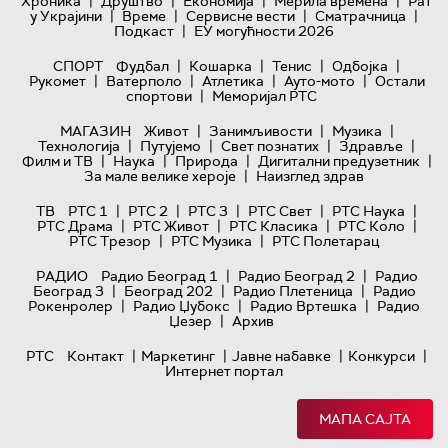
|
|
|
|
Хроника
Друштво
Економија
Мерила времена
Рат
|
|
|
|
у Украјини
Време
Сервисне вести
Сматрачница
|
Подкаст
ЕУ могућности 2026
|
|
|
|
СПОРТ
Фудбал
Кошарка
Тенис
Одбојка
|
|
|
|
Рукомет
Ватерполо
Атлетика
Ауто-мото
Остали
|
спортови
Меморијал РТС
|
|
|
МАГАЗИН
Живот
Занимљивости
Музика
|
|
|
|
Технологијa
Путујемо
Свет познатих
Здравље
|
|
|
|
Филм и ТВ
Наука
Природа
Дигитални предузетник
|
За мале велике хероје
Наизглед здрав
|
|
|
|
|
ТВ
РТС 1
РТС 2
РТС 3
РТС Свет
РТС Наука
|
|
|
|
РТС Драма
РТС Живот
РТС Класика
РТС Коло
|
|
РТС Трезор
РТС Музика
РТС Полетарац
|
|
РАДИО
Радио Београд 1
Радио Београд 2
Радио
|
|
|
Београд 3
Београд 202
Радио Плетеница
Радио
|
|
|
Рокенролер
Радио Џубокс
Радио Вртешка
Радио
|
Џезер
Архив
|
|
|
|
РТС
Контакт
Маркетинг
Јавне набавке
Конкурси
Интернет портал
МАПА САЈТА