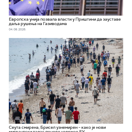
Европска унија позвала власти у Приштини да зауставе
даља рушења на Газиводама
04. 08. 2026.
Сеута смирена, Брисел узнемирен – како је нови
мигрантски талас поново уздрмао ЕУ