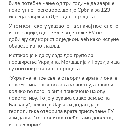
биле потебне мање од три године да заврше
приступне преговоре, док је Србија за 123
месеца завршила 8,6 одсто процеса.
У том контексту указао је на значај постепене
интеграције, где земље које теже ЕУ не
добијају сву корист одједном, већ како испуне
обавезе из поглавља.
Истакао је и да су сада део групе за
проширење Украјина, Молдавија и Грузија и да
су они покретачи тог процеса.
"Украјина је пре свега отворила врата и она је
локомотива овог воза ка чланству, а зависи
колико ће вагона бити прикачено на ову
локомотиву. То је у рукама сваке земље на
Балкану", рекао је Лајчак и додао да је
геополитика отворила врата приступању ЕУ,
али да вас "геополитика неће тамо довести,
већ реформе".