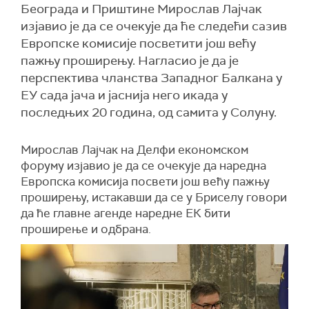
Београда и Приштине Мирослав Лајчак
изјавио је да се очекује да ће следећи сазив
Европске комисије посветити још већу
пажњу проширењу. Нагласио је да је
перспектива чланства Западног Балкана у
ЕУ сада јача и јаснија него икада у
последњих 20 година, од самита у Солуну.
Мирослав Лајчак на Делфи економском
форуму изјавио је да се очекује да наредна
Европска комисија посвети још већу пажњу
проширењу, истакавши да се у Бриселу говори
да ће главне агенде наредне ЕК бити
проширење и одбрана.