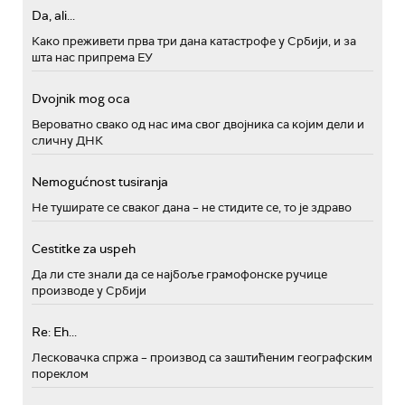
Da, ali...
Како преживети прва три дана катастрофе у Србији, и за
шта нас припрема ЕУ
Dvojnik mog oca
Вероватно свако од нас има свог двојника са којим дели и
сличну ДНК
Nemogućnost tusiranja
Не туширате се сваког дана – не стидите се, то је здраво
Cestitke za uspeh
Да ли сте знали да се најбоље грамофонске ручице
производе у Србији
Re: Eh...
Лесковачка спржа – производ са заштићеним географским
пореклом