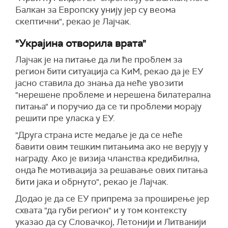
Балкан за Европску унију јер су веома
скептични", рекао је Лајчак.
"Украјина отворила врата"
Лајчак је на питање да ли ће проблем за
регион бити ситуација са КиМ, рекао да је ЕУ
јасно ставила до знања да неће увозити
"нерешене проблеме и нерешена билатерална
питања" и поручио да се ти проблеми морају
решити пре уласка у ЕУ.
"Друга страна исте медаље је да се неће
бавити овим тешким питањима ако не верују у
награду. Ако је визија чланства кредибилна,
онда ће мотивација за решавање ових питања
бити јака и обрнуто", рекао је Лајчак.
Додао је да се ЕУ припрема за проширење јер
схвата "да губи регион" и у том контексту
указао да су Словачкој, Летонији и Литванији