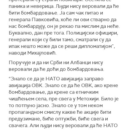
паника и неверица. Људи нису веровали да ће
бити бомбардовање. Ја сам чак питао и
генерала Павковића, хоће ли ови стварно да
нас бомбардују, он је рекао па мислим да неће.
Буквално, дан пре тога. Полицијски официри,
генерали који су били тамо, сматрали су да
ипак нешто може да се реши дипломатијом”,
наводи Михајловић.
Поручује и да ни Срби ни Албанци нису
веровали да ће доћи до бомбардовања.
“Знало се да је НАТО авијација заправо
авијација ОВK. Знало се да ће ОВK, ако крене
бомбардовање, да крене са етничким
чишћењем села, пре свега у Метохији. Било је
то потпуно јасно. Знало се у том неком
пропагандном смислу какве ће акције бити
предузимане, биће оптужби, биће свега и
свачега. Али људи нису веровали да ће НАТО