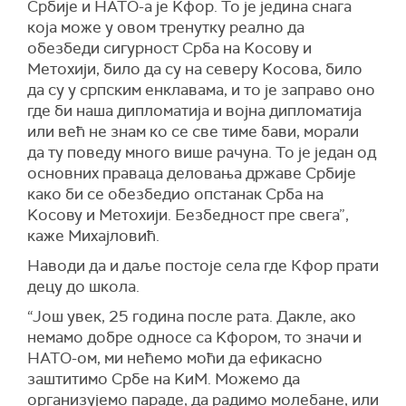
Србије и НАТО-а је Kфор. То је једина снага
која може у овом тренутку реално да
обезбеди сигурност Срба на Kосову и
Метохији, било да су на северу Kосова, било
да су у српским енклавама, и то је заправо оно
где би наша дипломатија и војна дипломатија
или већ не знам ко се све тиме бави, морали
да ту поведу много више рачуна. То је један од
основних праваца деловања државе Србије
како би се обезбедио опстанак Срба на
Kосову и Метохији. Безбедност пре свега”,
каже Михајловић.
Наводи да и даље постоје села где Кфор прати
децу до школа.
“Још увек, 25 година после рата. Дакле, ако
немамо добре односе са Kфором, то значи и
НАТО-ом, ми нећемо моћи да ефикасно
заштитимо Србе на KиМ. Можемо да
организујемо параде, да радимо молебане, или