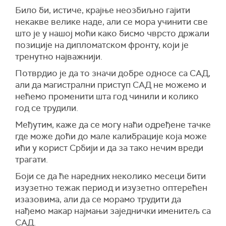
Било би, истиче, крајње неозбиљно гајити
некакве велике наде, али се мора учинити све
што је у нашој моћи како бисмо чврсто држали
позиције на дипломатском фронту, који је
тренутно најважнији.
Потврдио је да то значи добре односе са САД,
али да магистрални приступ САД не можемо и
нећемо променити шта год чинили и колико
год се трудили.
Међутим, каже да се могу наћи одређене тачке
где може доћи до мале калибрације која може
ићи у корист Србији и да за тако нечим вреди
трагати.
Боји се да ће наредних неколико месеци бити
изузетно тежак период и изузетно оптерећен
изазовима, али да се морамо трудити да
нађемо макар најмањи заједнички именитељ са
САД.