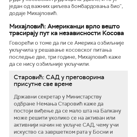
један од важних циљева бомбардовања био”,
додаје Михајловић.
Михајловић: Американци врло вешто
трасирају пут ка независности Kосова
Говорећи о томе да ли се Америка озбиљније
укључила у решавање косовског питања
последње две, три године, Михајловић каже
да се нису озбиљније укључили.
Старовић: САД у преговорима
присутне све време
Државни секретар у Министарству
одбране Немања Старовић каже да
постоји виђење да се мало шта на Балкану
може решити уколико се на активан или
активнији начин не укључе САД, чему учи
искуство са завршетком рата у Босни и