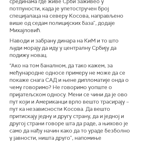
срединама где живе Срби заживео у
потпуности, када је упетостручен број
специјалаца на северу Kосова, направљено
више од седам полицијских база”, додаје
Михајловић.
Наводи и забрану динара на КиМ и то што
људи морају да иду у централну Србију да
подижу новац.
“Ако на том баналном, да тако кажем, за
међународне односе примеру не може да се
покаже снага САД и њене дипломатије онда о
чему говоримо? Не говоримо уопште о
пријатељском односу. Мени се чини да је ово
пут који и Американци врло вешто трасирају –
пут ка независности Kосова. Да вешто
притискају једну и другу страну, да и једној и
другој страни говоре шта да раде, а њихово је
само да нађу начин како да то ураде безболно
у јавности, ништа друго”, напомиње