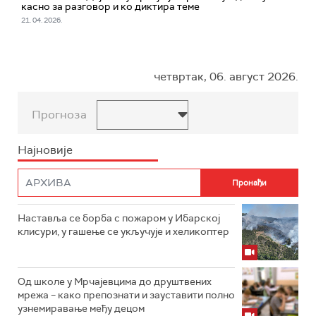
касно за разговор и ко диктира теме
21. 04. 2026.
четвртак, 06. август 2026.
Прогноза
Најновије
Наставља се борба с пожаром у Ибарској
клисури, у гашење се укључује и хеликоптер
Од школе у Мрчајевцима до друштвених
мрежа – како препознати и зауставити полно
узнемиравање међу децом