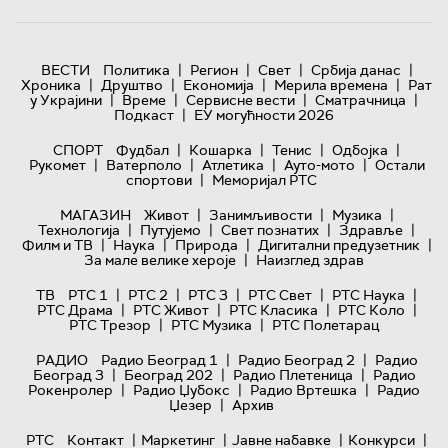
|
|
|
|
ВЕСТИ
Политика
Регион
Свет
Србија данас
|
|
|
|
Хроника
Друштво
Економија
Мерила времена
Рат
|
|
|
|
у Украјини
Време
Сервисне вести
Сматрачница
|
Подкаст
ЕУ могућности 2026
|
|
|
|
СПОРТ
Фудбал
Кошарка
Тенис
Одбојка
|
|
|
|
Рукомет
Ватерполо
Атлетика
Ауто-мото
Остали
|
спортови
Меморијал РТС
|
|
|
МАГАЗИН
Живот
Занимљивости
Музика
|
|
|
|
Технологијa
Путујемо
Свет познатих
Здравље
|
|
|
|
Филм и ТВ
Наука
Природа
Дигитални предузетник
|
За мале велике хероје
Наизглед здрав
|
|
|
|
|
ТВ
РТС 1
РТС 2
РТС 3
РТС Свет
РТС Наука
|
|
|
|
РТС Драма
РТС Живот
РТС Класика
РТС Коло
|
|
РТС Трезор
РТС Музика
РТС Полетарац
|
|
РАДИО
Радио Београд 1
Радио Београд 2
Радио
|
|
|
Београд 3
Београд 202
Радио Плетеница
Радио
|
|
|
Рокенролер
Радио Џубокс
Радио Вртешка
Радио
|
Џезер
Архив
|
|
|
|
РТС
Контакт
Маркетинг
Јавне набавке
Конкурси