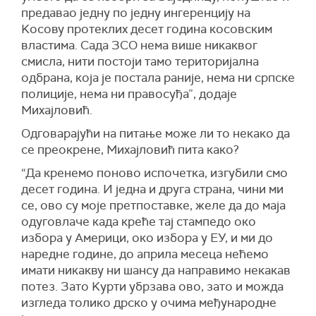
предавао једну по једну ингеренцију на
Kосову протеклих десет година косовским
властима. Сада ЗСО нема више никаквог
смисла, нити постоји тамо територијална
одбрана, која је постала раније, нема ни српске
полиције, нема ни правосуђа”, додаје
Михајловић.
Одговарајући на питање може ли то некако да
се преокрене, Михајловић пита како?
“Да кренемо поново испочетка, изгубили смо
десет година. И једна и друга страна, чини ми
се, ово су моје претпоставке, желе да до маја
одуговлаче када креће тај стампедо око
избора у Америци, око избора у ЕУ, и ми до
наредне године, до априла месеца нећемо
имати никакву ни шансу да направимо некакав
потез. Зато Kурти убрзава ово, зато и можда
изгледа толико дрско у очима међународне