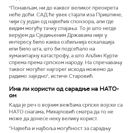
"Понављам, ни до каквог великог преокрета
неће доћи. САД ће увек стајати иза Приштине,
чији су један од највећих спонзора, али где
видим могућу тачку спајања. То је што негде
верујем да Сједињеним Државама није у
интересу било каква озбиљнија ескалација
или било шта, што би подсећало на
хуманитарну катастрофу, а што Аљбин Курти
спрема према српском народу. На спречавању
таквог могућег најгорег исхода можемо да
радимо заједно", истиче Старовић.
Има ли користи од сарадње на НАТО-
ом
Када је реч о војним вежбама српске војске са
НАТО снагама, Михајловић сматра да то не
може да донесе неку велику корист.
“Највећа и најбоља могућност за сарадњу