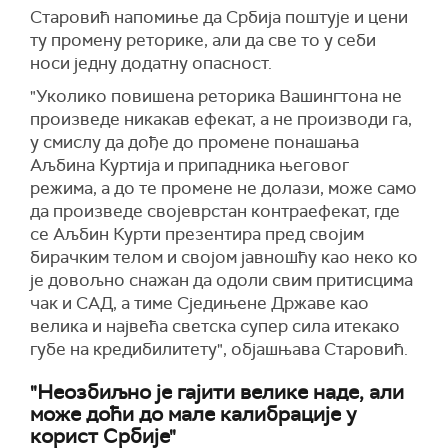
Старовић напомиње да Србија поштује и цени
ту промену реторике, али да све то у себи
носи једну додатну опасност.
"Уколико повишена реторика Вашингтона не
произведе никакав ефекат, а не производи га,
у смислу да дође до промене понашања
Аљбина Куртија и припадника његовог
режима, а до те промене не долази, може само
да произведе својеврстан контраефекат, где
се Аљбин Курти презентира пред својим
бирачким телом и својом јавношћу као неко ко
је довољно снажан да одоли свим притисцима
чак и САД, а тиме Сједињене Државе као
велика и највећа светска супер сила итекако
губе на кредибилитету", објашњава Старовић.
"Неозбиљно је гајити велике наде, али
може доћи до мале калибрације у
корист Србије"