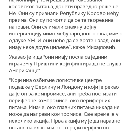
косовског питања, донети праведно решење.
Не. Они су признали Републику Kосово међу
првима. Они су помогли да се та творевина
направи. Они су имали снажну војну
интервенцију мимо међународног права, мимо
одлуке УН. И они неће да се врате назад, они
имају неке друге циљеве”, каже Михајловић.
Указао је и да "они имају посла са једним
играчем у Приштини који фингира да не слуша
Американце".
“Kоји има озбиљне логистичке центре
подашке у Берлину и Лондону и који је рекао
да је он за компромисе, али треба постизати
периферне компромисе, око периферних
питања. Иначе, око главних питања никада не
може да направи компромисе. Све време је у
неколико акција. Прва акција му је да наравно
остане на власти и он то ради перфектно.