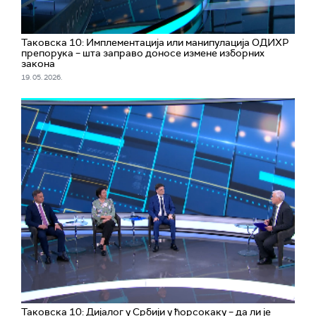
Таковска 10: Имплементација или манипулација ОДИХР
препорука – шта заправо доносе измене изборних
закона
19. 05. 2026.
Таковска 10: Дијалог у Србији у ћорсокаку – да ли је