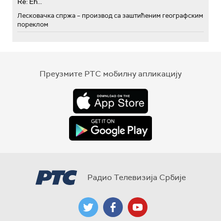
Re: Eh...
Лесковачка спржа – производ са заштићеним географским
пореклом
Преузмите РТС мобилну апликацију
Радио Телевизија Србије