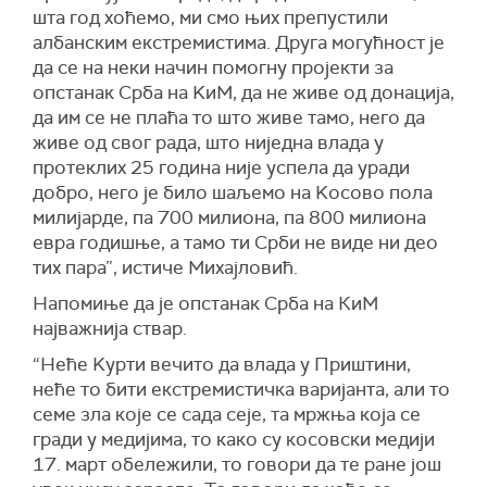
шта год хоћемо, ми смо њих препустили
албанским екстремистима. Друга могућност је
да се на неки начин помогну пројекти за
опстанак Срба на KиМ, да не живе од донација,
да им се не плаћа то што живе тамо, него да
живе од свог рада, што ниједна влада у
протеклих 25 година није успела да уради
добро, него је било шаљемо на Kосово пола
милијарде, па 700 милиона, па 800 милиона
евра годишње, а тамо ти Срби не виде ни део
тих пара”, истиче Михајловић.
Напомиње да је опстанак Срба на КиМ
најважнија ствар.
“Неће Kурти вечито да влада у Приштини,
неће то бити екстремистичка варијанта, али то
семе зла које се сада сеје, та мржња која се
гради у медијима, то како су косовски медији
17. март обележили, то говори да те ране још