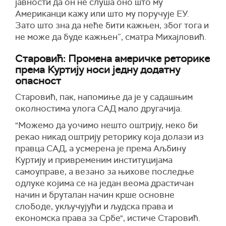
јавности да он не слуша оно што му
Американци кажу или што му поручује ЕУ.
Зато што зна да неће бити кажњен, због тога и
не може да буде кажњен”, сматра Михајловић.
Старовић: Промена америчке реторике
према Куртију носи једну додатну
опасност
Старовић, пак, напомиње да је у садашњим
околностима улога САД мало другачија.
"Можемо да уочимо нешто оштрију, неко би
рекао никад оштрију реторику која долази из
правца САД, а усмерена је према Аљбину
Куртију и привременим институцијама
самоуправе, а везано за њихове последње
одлуке којима се на један веома драстичан
начин и бруталан начин крше основне
слободе, укључујући и људска права и
економска права за Србе", истиче Старовић.