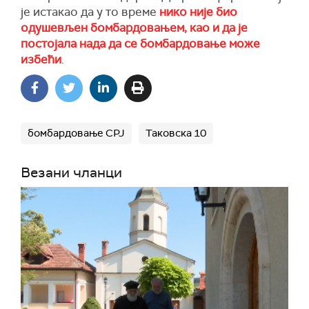
је истакао да у то време
нико није био
одушевљен бомбардовањем, као и да је
постојала нада да се бомбардовање може
избећи
.
бомбардовање СРЈ
Таковска 10
Везани чланци