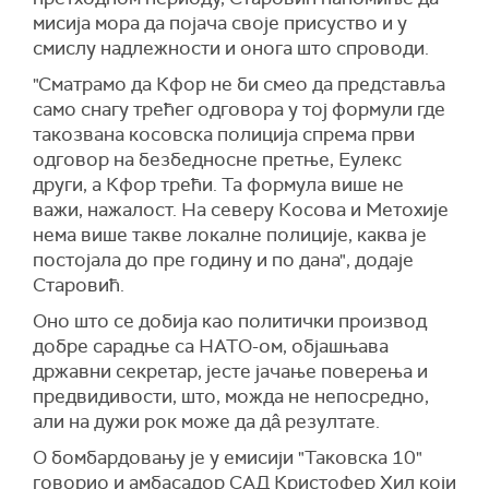
мисија мора да појача своје присуство и у
смислу надлежности и онога што спроводи.
"Сматрамо да Кфор не би смео да представља
само снагу трећег одговора у тој формули где
такозвана косовска полиција спрема први
одговор на безбедносне претње, Еулекс
други, а Кфор трећи. Та формула више не
важи, нажалост. На северу Косова и Метохије
нема више такве локалне полиције, каква је
постојала до пре годину и по дана", додаје
Старовић.
Оно што се добија као политички производ
добре сарадње са НАТО-ом, објашњава
државни секретар, јесте јачање поверења и
предвидивости, што, можда не непосредно,
али на дужи рок може да дâ резултате.
О бомбардовању је у емисији "Таковска 10"
говорио и амбасадор САД Кристофер Хил који