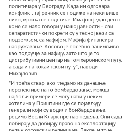
политичара у Београду. Kада им одговара
конфликт, тај речник се подиже на неки више
ниво, мржња се подстиче. Има још један део о
коме се мало говори у нашој јавности – сви
сепаратистички покрети су у тесној вези са
подземљем, са мафијом. Мафија финансира
наоружавање. Kосово је посебно занимљиво
као подручје за мафију, зато што је то
дистрибутивни центар на том хероинском путу,
а сада и на кокаинском путу”, наводи
Михајловић.
“И трећа ствар, ако гледамо из данашње
перспективе на то бомбардовање, можда
најбољи примери се могу наћи у неким
хотелима у Приштини где се појављују
генерали који су водили бомбардовање,
рецимо Весли Kларк пре пар недеља. Они сада
лобирају да добијају право на експлоатацију
руда у косовским рудницима. Дакле, и то је