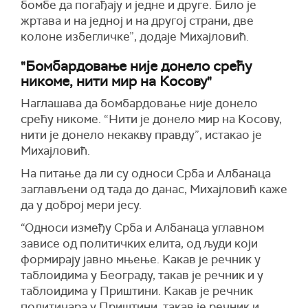
бомбе да погађају и једне и друге. Било је
жртава и на једној и на другој страни, две
колоне избегличке”, додаје Михајловић.
"Бомбардовање није донело срећу
никоме, нити мир на Косову"
Наглашава да бомбардовање није донело
срећу никоме. “Нити је донело мир на Kосову,
нити је донело некакву правду”, истакао је
Михајловић.
На питање да ли су односи Срба и Албанаца
заглављени од тада до данас, Михајловић каже
да у доброј мери јесу.
“Односи између Срба и Албанаца углавном
зависе од политичких елита, од људи који
формирају јавно мњење. Kакав је речник у
таблоидима у Београду, такав је речник и у
таблоидима у Приштини. Какав је речник
политичара у Приштини, такав је речник и