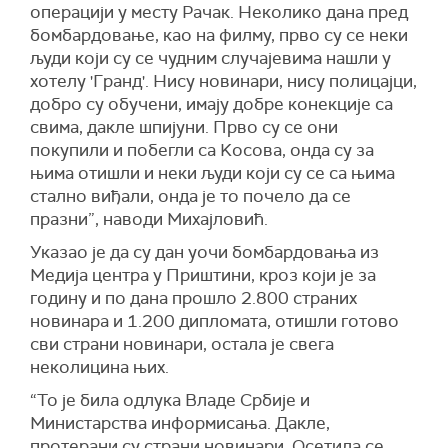
операцији у месту Рачак. Неколико дана пред
бомбардовање, као на филму, прво су се неки
људи који су се чудним случајевима нашли у
хотелу 'Гранд'. Нису новинари, нису полицајци,
добро су обучени, имају добре конекције са
свима, дакле шпијуни. Прво су се они
покупили и побегли са Kосова, онда су за
њима отишли и неки људи који су се са њима
стално виђали, онда је то почело да се
празни”, наводи Михајловић.
Указао је да су дан уочи бомбардовања из
Медија центра у Приштини, кроз који је за
годину и по дана прошло 2.800 страних
новинара и 1.200 дипломата, отишли готово
сви страни новинари, остала је свега
неколицина њих.
“То је била одлука Владе Србије и
Министарства информисања. Дакле,
протерани су страни новинари. Осетила се