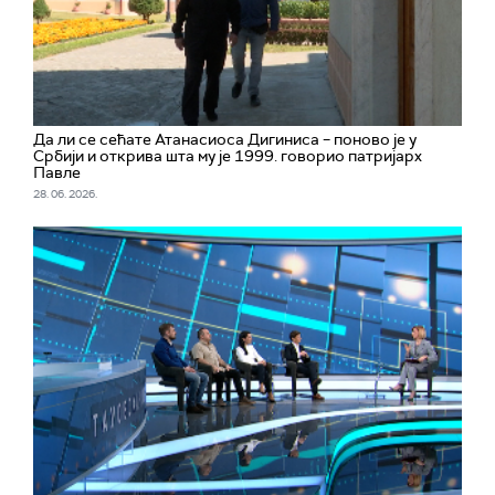
Да ли се сећате Атанасиоса Дигиниса – поново је у
Србији и открива шта му је 1999. говорио патријарх
Павле
28. 06. 2026.