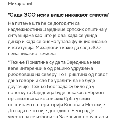
Михајловић.
"Сада ЗСО нема више никаквог смисла"
На питање шта ће се догодити са
надлежностима Заједнице српских општина у
ситуацијама као што је ова, када се укида
динар и када се онемогућава функционисање
институција, Михајловић каже да сада ЗСО
нема никаквог смисла.
“Тежње Приштине су да та Заједница нема
веће ингеренције од рецимо удружења
риболоваца на северу. То Приштина од првог
дана говори и све ће урадити да не буде
другачије. Тежње Београда су биле да у
почетку та Заједница буде некакав ембрион
организовања косовских Срба у свим
општинама на територији Kосова и Метохије.
До сада се то није догодило. Београд је
уместо да се избори за Заједницу, попуштао и