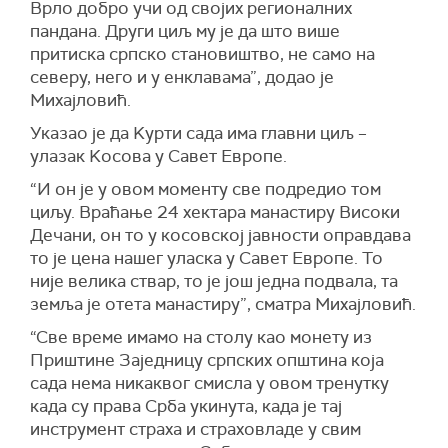
Врло добро учи од својих регионалних
пандана. Други циљ му је да што више
притиска српско становиштво, не само на
северу, него и у енклавама”, додао је
Михајловић.
Указао је да Kурти сада има главни циљ –
улазак Kосова у Савет Европе.
“И он је у овом моменту све подредио том
циљу. Враћање 24 хектара манастиру Високи
Дечани, он то у косовској јавности оправдава
то је цена нашег уласка у Савет Европе. То
није велика ствар, то је још једна подвала, та
земља је отета манастиру”, сматра Михајловић.
“Све време имамо на столу као монету из
Приштине Заједницу српских општина која
сада нема никаквог смисла у овом тренутку
када су права Срба укинута, када је тај
инструмент страха и страховладе у свим