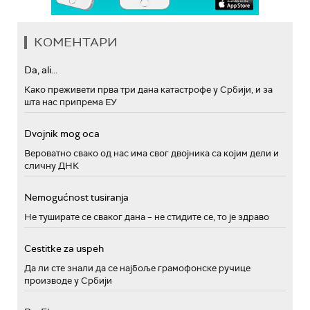
КОМЕНТАРИ
Da, ali...
Како преживети прва три дана катастрофе у Србији, и за
шта нас припрема ЕУ
Dvojnik mog oca
Вероватно свако од нас има свог двојника са којим дели и
сличну ДНК
Nemogućnost tusiranja
Не туширате се сваког дана – не стидите се, то је здраво
Cestitke za uspeh
Да ли сте знали да се најбоље грамофонске ручице
производе у Србији