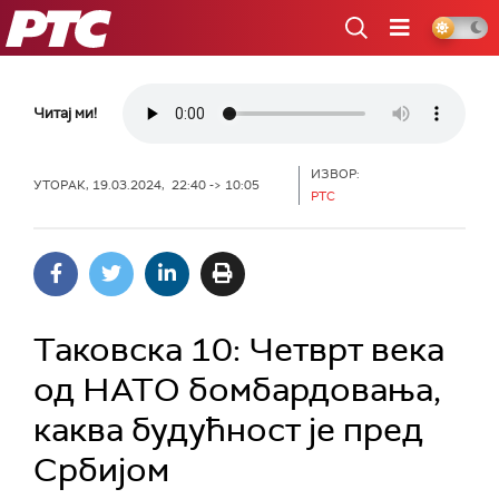
РТС
Читај ми!
ИЗВОР:
УТОРАК, 19.03.2024, 22:40 -> 10:05
РТС
Таковска 10: Четврт века
од НАТО бомбардовања,
каква будућност је пред
Србијом