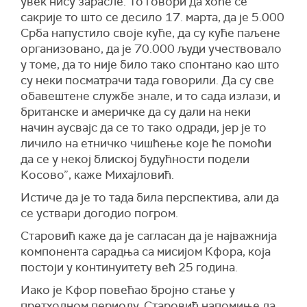
увек нису зарасле. То говори да хоће се
сакрије то што се десило 17. марта, да је 5.000
Срба напустило своје куће, да су куће паљене
организовано, да је 70.000 људи учествовало
у томе, да то није било тако спонтано као што
су неки посматрачи тада говорили. Да су све
обавештене службе знале, и то сада излази, и
британске и америчке да су дали на неки
начин аусвајс да се то тако одради, јер је то
личило на етничко чишћење које ће помоћи
да се у некој блиској будућности подели
Kосово”, каже Михајловић.
Истиче да је то тада била перспектива, али да
се уствари догодио погром.
Старовић каже да је сагласан да је најважнија
компонента сарадња са мисијом Кфора, која
постоји у континуитету већ 25 година.
Иако је Кфор повећао бројно стање у
претходном периоду, Старовић напомиње да