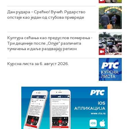
Дан рудара – Срећно! Вучић: Рударство
опстаје као један од стубова привреде
Култура сећања као предуслов помирења ­-
Три деценије после „Олује“ различита
тумачења и даље раздвајају регион
Курсна листа за 6. август 2026.