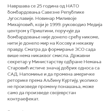
Навршава се 25 година од НАТО
бомбардовања Савезне Републике
Југославије. Новинар Миливоје
Михајловић, који је 1999. руководио Медија
центром у Приштини, поручује да
бомбардовање није донело срећу никоме,
нити је донело мир на Kосову и некакву
правду. Сматра да формирање ЗСО сада
више нема никаквог смисла. Државни
секретар у Министарству одбране Немања
Старовић истиче значај добрих односа са
САД. Напомиње и да промена америчке
реторике према Аљбину Куртију, уколико
не произведе промену понашања, може
само да произведе својеврстан
контраефекат.