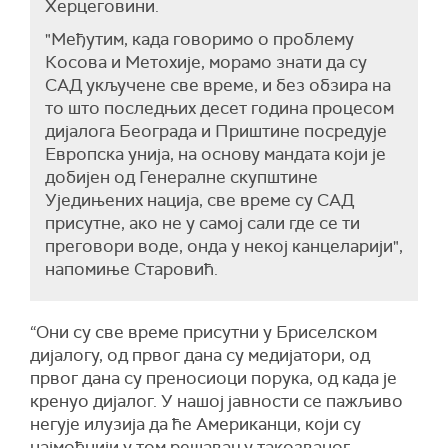
Херцеговини.
"Међутим, када говоримо о проблему
Косова и Метохије, морамо знати да су
САД укључене све време, и без обзира на
то што последњих десет година процесом
дијалога Београда и Приштине посредује
Европска унија, на основу мандата који је
добијен од Генералне скупштине
Уједињених нација, све време су САД
присутне, ако не у самој сали где се ти
преговори воде, онда у некој канцеларији",
напомиње Старовић.
“Они су све време присутни у Бриселском
дијалогу, од првог дана су медијатори, од
првог дана су преносиоци порука, од када је
кренуо дијалог. У нашој јавности се пажљиво
негује илузија да ће Американци, који су
најмоћнији у том решавању такозваног