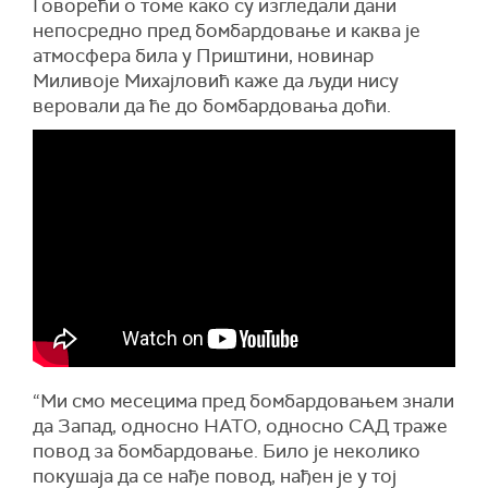
Говорећи о томе како су изгледали дани
непосредно пред бомбардовање и каква је
атмосфера била у Приштини, новинар
Миливоје Михајловић каже да људи нису
веровали да ће до бомбардовања доћи.
“Ми смо месецима пред бомбардовањем знали
да Запад, односно НАТО, односно САД траже
повод за бомбардовање. Било је неколико
покушаја да се нађе повод, нађен је у тој