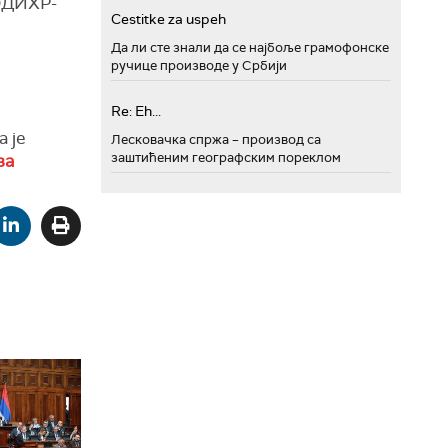
ОДИХР-
Cestitke za uspeh
Да ли сте знали да се најбоље грамофонске
ручице производе у Србији
Re: Eh...
 је
Лесковачка спржа – производ са
заштићеним географским пореклом
за