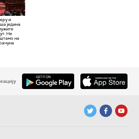
еру и
ша једина
служите
ут: Не
уштамо на
брачуна
кацију