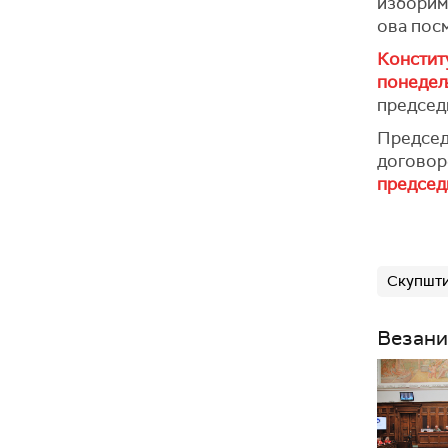
изборима
ова посм
Констит
понеде
председ
Председн
догово
председ
Скупшти
Везани