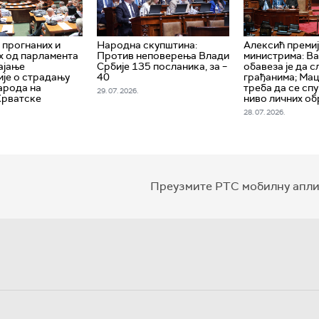
прогнаних и
Народна скупштина:
Алексић премиј
 од парламента
Против неповерења Влади
министрима: Ва
ајање
Србије 135 посланика, за –
обавеза је да 
је о страдању
40
грађанима; Мац
арода на
треба да се сп
29. 07. 2026.
Хрватске
ниво личних о
28. 07. 2026.
Преузмите РТС мобилну апли