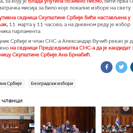
, за коју је
Влада упутила позивно писмо,
бити прва 
атрачка мисија за било које локалне изборе на свету.
утивна седница Скупштине Србије биће настављена у
љак
,
11. марта у 11 часова, а на дневном реду је избор
ника парламента.
ик Србије и члан СНС-а Александар Вучић рекао је да
рено
на седници Председништва СНС-а да је кандидат 
ницу Скупштине Србије Ана Брнабић
.
на Србије
Београдски избори
 чланци