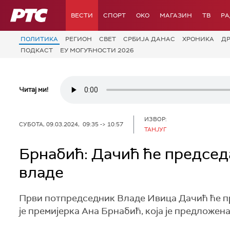
РТС
ВЕСТИ
СПОРТ
OKO
МАГАЗИН
ТВ
Р
ПОЛИТИКА
РЕГИОН
СВЕТ
СРБИЈА ДАНАС
ХРОНИКА
Д
ПОДКАСТ
ЕУ МОГУЋНОСТИ 2026
Читај ми!
ИЗВОР:
СУБОТА, 09.03.2024, 09:35 -> 10:57
ТАНЈУГ
Брнабић: Дачић ће председ
владе
Први потпредседник Владе Ивица Дачић ће пр
је премијерка Ана Брнабић, која је предложен