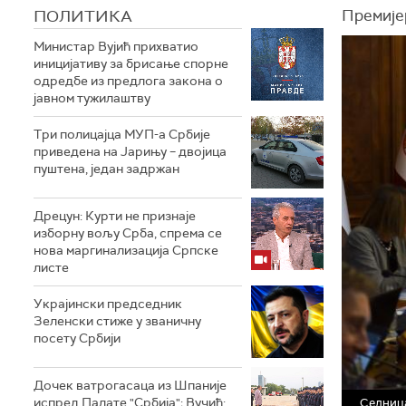
ПОЛИТИКА
Премијер
Министар Вујић прихватио
иницијативу за брисање спорне
одредбе из предлога закона o
јавном тужилаштву
Три полицајца МУП-а Србије
приведена на Јарињу – двојица
пуштена, један задржан
Дрецун: Курти не признаје
изборну вољу Срба, спрема се
нова маргинализација Српске
листе
Украјински председник
Зеленски стиже у званичну
посету Србији
Дочек ватрогасаца из Шпаније
испред Палате "Србија"; Вучић:
Седница