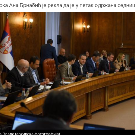
ка Ана Брнабић је рекла да је у петак одржана седниц
 Владе (архивска фотографија)