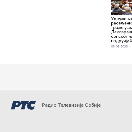
Удружења 
расељених
траже усв
Деклараци
српског н
подручју 
03. 08. 2026.
Радио Телевизија Србије