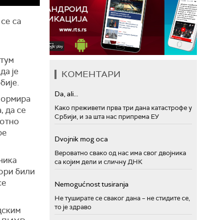
се са
атум
да је
КОМЕНТАРИ
бије.
Da, ali...
 формира
Како преживети прва три дана катастрофе у
, да се
Србији, и за шта нас припрема ЕУ
ротно
ре
Dvojnik mog oca
Вероватно свако од нас има свог двојника
ника
са којим дели и сличну ДНК
бори били
се
Nemogućnost tusiranja
Не туширате се сваког дана – не стидите се,
то је здраво
дским