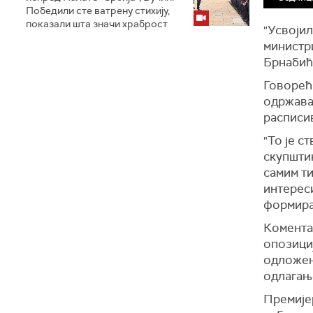
Победили сте ватрену стихију,
показали шта значи храброст
"Усвојил
министри
Брнабић
Говорећи
одржавањ
расписи
"То је с
скупштин
самим ти
интереси
формирај
Комента
опозициј
одложен
одлагањ
Премије