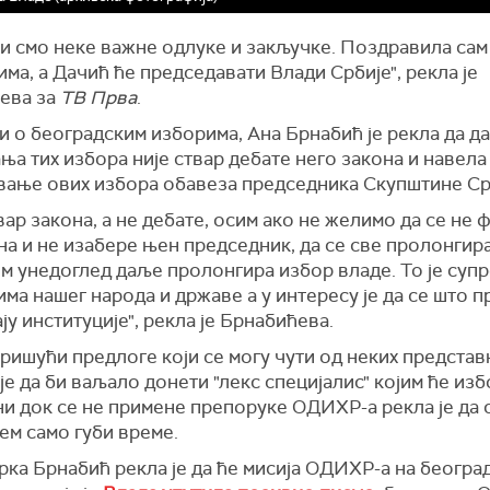
и смо неке важне одлуке и закључке. Поздравила сам 
ма, а Дачић ће председавати Влади Србије", рекла је
ева за
ТВ Прва
.
 о београдским изборима, Ана Брнабић је рекла да д
а тих избора није ствар дебате него закона и навела 
вање ових избора обавеза председника Скупштине Ср
твар закона, а не дебате, осим ако не желимо да се не
а и не изабере њен председник, да се све пролонгира
м унедоглед даље пролонгира избор владе. То је суп
ма нашег народа и државе а у интересу је да се што п
у институције", рекла је Брнабићева.
ришући предлоге који се могу чути од неких представ
е да би ваљало донети "лекс специјалис" којим ће из
и док се не примене препоруке ОДИХР-а рекла је да 
ем само губи време.
рка Брнабић рекла је да ће мисија ОДИХР-а на београ