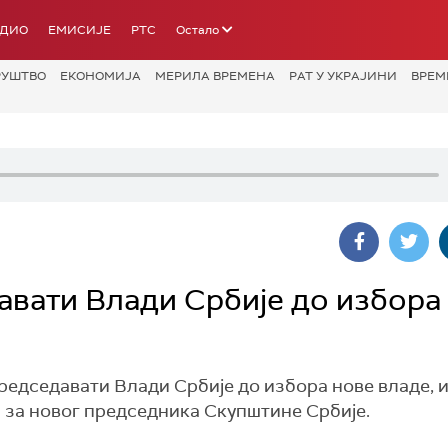
АДИО
ЕМИСИЈЕ
РТС
Остало
РУШТВО
ЕКОНОМИЈА
МЕРИЛА ВРЕМЕНА
РАТ У УКРАЈИНИ
ВРЕМ
авати Влади Србије до избора
едседавати Влади Србије до избора нове владе, и
а за новог председника Скупштине Србије.