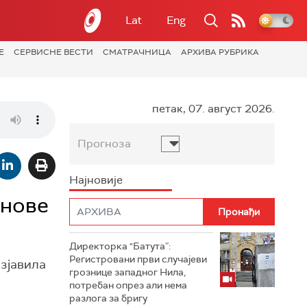
Lat
Eng
Е
СЕРВИСНЕ ВЕСТИ
СМАТРАЧНИЦА
АРХИВА РУБРИКА
петак, 07. август 2026.
Прогноза
Најновије
 нове
Директорка "Батута”:
Регистровани први случајеви
зјавила
грознице западног Нила,
потребан опрез али нема
разлога за бригу