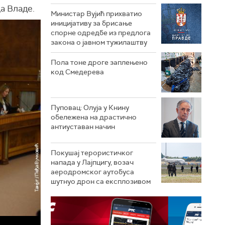
а Владе.
Министар Вујић прихватио
иницијативу за брисање
спорне одредбе из предлога
закона o јавном тужилаштву
Пола тоне дроге заплењено
код Смедерева
Пуповац: Олуја у Книну
обележена на драстично
антиуставан начин
Покушај терористичког
напада у Лајпцигу, возач
аеродромског аутобуса
шутнуо дрон са експлозивом