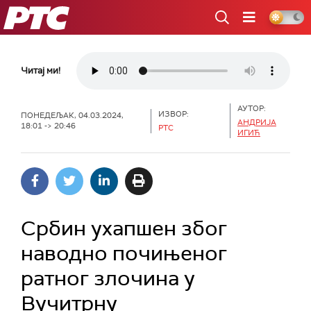
РТС
Читај ми!
АУТОР:
ИЗВОР:
ПОНЕДЕЉАК, 04.03.2024,
АНДРИЈА
18:01 -> 20:46
РТС
ИГИЋ
Србин ухапшен због
наводно почињеног
ратног злочина у
Вучитрну