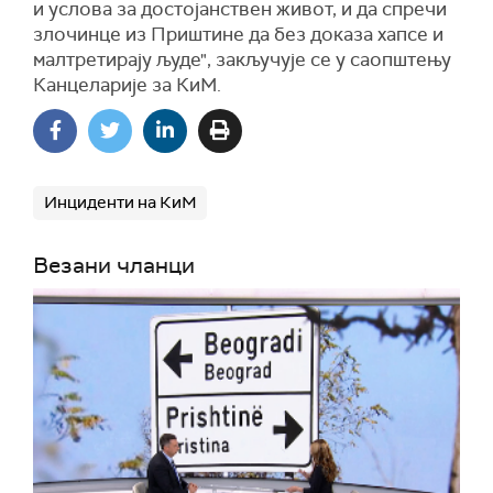
и услова за достојанствен живот, и да спречи
злочинце из Приштине да без доказа хапсе и
малтретирају људе", закључује се у саопштењу
Канцеларије за КиМ.
Инциденти на КиМ
Везани чланци