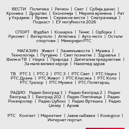
|
|
|
|
ВЕСТИ
Политика
Регион
Свет
Србија данас
|
|
|
|
Хроника
Друштво
Економија
Мерила времена
Рат
|
|
|
|
у Украјини
Време
Сервисне вести
Сматрачница
|
Подкаст
ЕУ могућности 2026
|
|
|
|
СПОРТ
Фудбал
Кошарка
Тенис
Одбојка
|
|
|
|
Рукомет
Ватерполо
Атлетика
Ауто-мото
Остали
|
спортови
Меморијал РТС
|
|
|
МАГАЗИН
Живот
Занимљивости
Музика
|
|
|
|
Технологијa
Путујемо
Свет познатих
Здравље
|
|
|
|
Филм и ТВ
Наука
Природа
Дигитални предузетник
|
За мале велике хероје
Наизглед здрав
|
|
|
|
|
ТВ
РТС 1
РТС 2
РТС 3
РТС Свет
РТС Наука
|
|
|
|
РТС Драма
РТС Живот
РТС Класика
РТС Коло
|
|
РТС Трезор
РТС Музика
РТС Полетарац
|
|
РАДИО
Радио Београд 1
Радио Београд 2
Радио
|
|
|
Београд 3
Београд 202
Радио Плетеница
Радио
|
|
|
Рокенролер
Радио Џубокс
Радио Вртешка
Радио
|
Џезер
Архив
|
|
|
|
РТС
Контакт
Маркетинг
Јавне набавке
Конкурси
Интернет портал