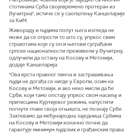
стотинама Срба својевремено протеран из
Вучитрна", истиче се у саопштењу Канцеларије
за КиМ.
Живораду и људима попут њега изгледа не
може да се опрости то што су, упркос свим
страхотама које су он и његови суграђани
српске националности преживели у Вучитрну,
одлучили да остану на Косову и Метохији,
додаје Канцеларија.
"Ова врста правног линча и застрашивања
људи не догађа се нигде у Европи, осим на
Косову и Метохији, и ако неко мисли да ће
Срби, који тамо опстају упркос свом насиљу и
притисцима Куртијевог режима, напустити
погнуте главе своја огњишта, не познају Србе.
Захтевамо да међународна заједница Србима
на Косову и Метохији коначно почне да
гарантује минимум људских и грађанских права