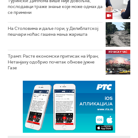
Турински: Диплома више није довољна,
послодавци траже знање које може одмах да
се примени
На Столовима и даље гори, у Делиблатској
пешчари ноћас гашена мања жаришта
Трамп: Расте економски притисак на Иран;
Нетанјаху одобрио почетак обнове јужне
Газе