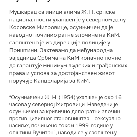
Мушкарац са иницијалима Ж. Н. српске
националности ухапшен је у северном делу
Косовске Митровице, осумњичен да је
наводно починио ратне злочине на КиМ,
саопштено је из дирекције полиције у
Приштини. Захтевамо да међународна
заједница Србима на КиМ коначно почне
да гарантује минимум људских и грађанских
права и услова за достојанствен живот,
поручује Канцеларија за КиМ.
“Осумњичени Ж. Н. (1954) ухапшен је око 16
часова у северној Митровици. Наведени је
осумњичен за кривично дело 'ратни злочин
против цивилног становништва – сексуално
насиље', почињено током 1999. године у
општини Вучитрн”, наводи се у саопштењу