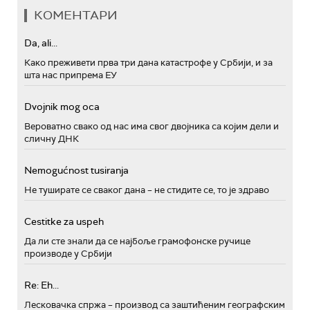
КОМЕНТАРИ
Da, ali...
Како преживети прва три дана катастрофе у Србији, и за
шта нас припрема ЕУ
Dvojnik mog oca
Вероватно свако од нас има свог двојника са којим дели и
сличну ДНК
Nemogućnost tusiranja
Не туширате се сваког дана – не стидите се, то је здраво
Cestitke za uspeh
Да ли сте знали да се најбоље грамофонске ручице
производе у Србији
Re: Eh...
Лесковачка спржа – производ са заштићеним географским