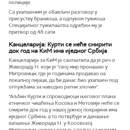
полиције.
Са ухапшеним је обављен разговор у
присуству браниоца, а одлуком тужиоца
Специјалног тужилаштва одређен му је
притвор од 48 сати.
Канцеларија: Курти се неће смирити
док год на КиМ има иједног Србија
Канцеларија за КиМ је саопштила да је реч о
Живораду Н. који је "свој мир пронашао у
Митровици, где је годинама продавао на
локалној пијаци, да би данас био ухапшен под
оптужбама за наводно ратни злочин".
"Аљбин Курти и спроводиоци његовог плана
етничког чишћења Косова и Метохије неће се
смирити док год у нашој јужној покрајини има
иједног Србина, а то потврђује и данашње
хапшење Живорада Н. у Косовској
Митровици, човека који је заједно са многим