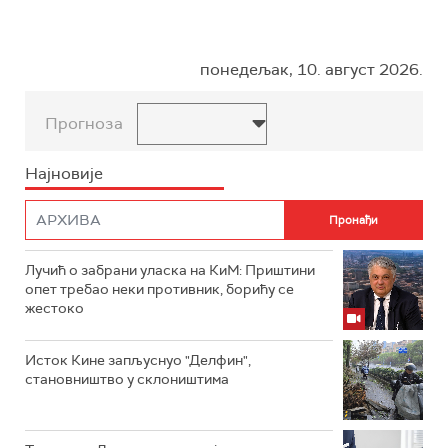
понедељак, 10. август 2026.
Прогноза
Најновије
Лучић о забрани уласка на КиМ: Приштини
опет требао неки противник, борићу се
жестоко
Исток Кине запљуснуо "Делфин",
становништво у склоништима