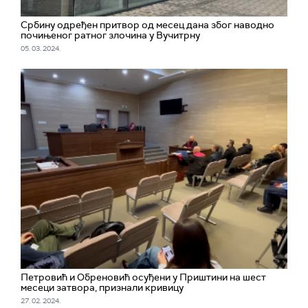
Србину одређен притвор од месец дана због наводно
почињеног ратног злочина у Вучитрну
05. 03. 2024.
Петровић и Обреновић осуђени у Приштини на шест
месеци затвора, признали кривицу
27. 02. 2024.