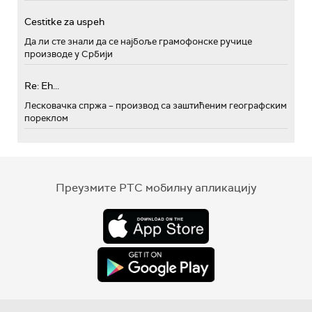
Cestitke za uspeh
Да ли сте знали да се најбоље грамофонске ручице
производе у Србији
Re: Eh...
Лесковачка спржа – производ са заштићеним географским
пореклом
Преузмите РТС мобилну апликацију