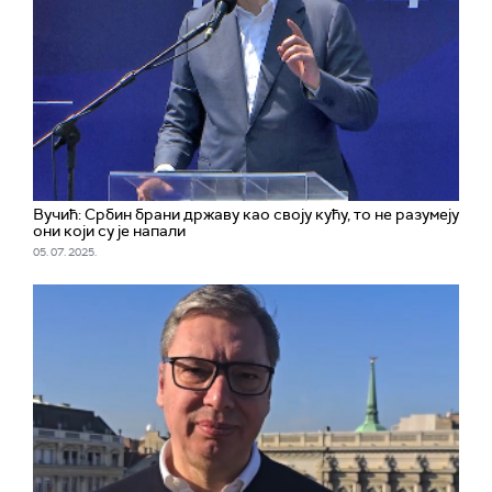
Вучић: Србин брани државу као своју кућу, то не разумеју
они који су је напали
05. 07. 2025.