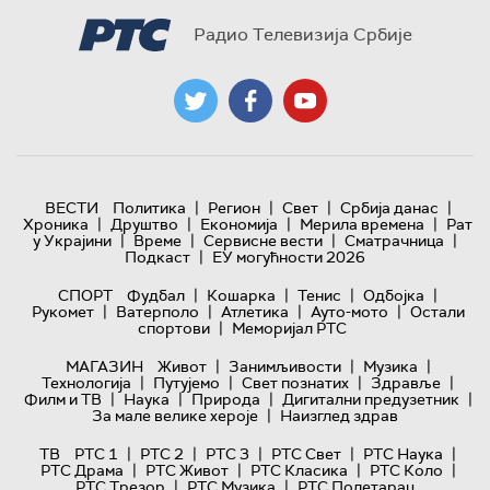
Радио Телевизија Србије
|
|
|
|
ВЕСТИ
Политика
Регион
Свет
Србија данас
|
|
|
|
Хроника
Друштво
Економија
Мерила времена
Рат
|
|
|
|
у Украјини
Време
Сервисне вести
Сматрачница
|
Подкаст
ЕУ могућности 2026
|
|
|
|
СПОРТ
Фудбал
Кошарка
Тенис
Одбојка
|
|
|
|
Рукомет
Ватерполо
Атлетика
Ауто-мото
Остали
|
спортови
Меморијал РТС
|
|
|
МАГАЗИН
Живот
Занимљивости
Музика
|
|
|
|
Технологијa
Путујемо
Свет познатих
Здравље
|
|
|
|
Филм и ТВ
Наука
Природа
Дигитални предузетник
|
За мале велике хероје
Наизглед здрав
|
|
|
|
|
ТВ
РТС 1
РТС 2
РТС 3
РТС Свет
РТС Наука
|
|
|
|
РТС Драма
РТС Живот
РТС Класика
РТС Коло
|
|
РТС Трезор
РТС Музика
РТС Полетарац