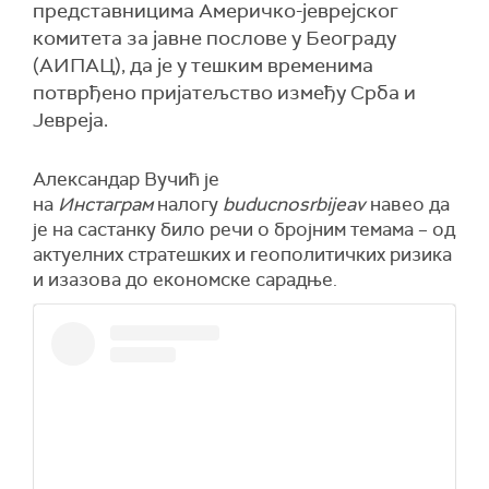
представницима Америчко-јеврејског
комитета за јавне послове у Београду
(АИПАЦ), да је у тешким временима
потврђено пријатељство између Срба и
Јевреја.
Александар Вучић је
на
Инстаграм
налогу
buducnosrbijeav
навео да
је на састанку било речи о бројним темама – од
актуелних стратешких и геополитичких ризика
и изазова до економске сарадње.