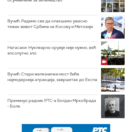
Вучић: Радимо све да олакшамо ужасно
тежак живот Србима на Косову и Метохији
Нагасаки: Нуклеарно оружје није нужно, већ
апсолутно зло
Вучић: Стари железнички мост биће
најмодернија атракција, завршетак до Експа
Преминуо радник РТС-а Богдан Мркобрада
- Боле.