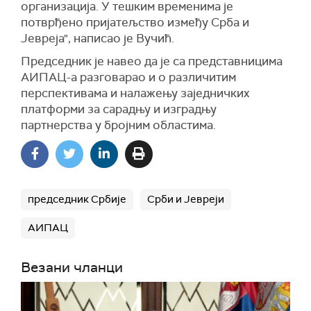
организација. У тешким временима је
потврђено пријатељство између Срба и
Јевреја", написао је Вучић.
Председник је навео да је са представницима
АИПАЦ-а разговарао и о различитим
перспективама и налажењу заједничких
платформи за сарадњу и изградњу
партнерства у бројним областима.
председник Србије
Срби и Јевреји
АИПАЦ
Везани чланци