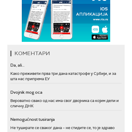
КОМЕНТАРИ
Da, ali...
Како преживети прва три дана катастрофе у Србији, и за
шта нас припрема ЕУ
Dvojnik mog oca
Вероватно свако од нас има свог двојника са којим дели и
сличну ДНК
Nemogućnost tusiranja
Не туширате се сваког дана – не стидите се, то је здраво