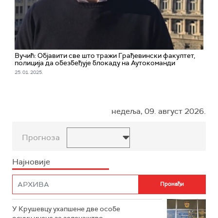
Вучић: Објавити све што тражи Грађевински факултет,
полиција да обезбеђује блокаду на Аутокоманди
25. 01. 2025.
недеља, 09. август 2026.
Прогноза
Најновије
У Крушевцу ухапшене две особе
осумњичене за зеленаштво