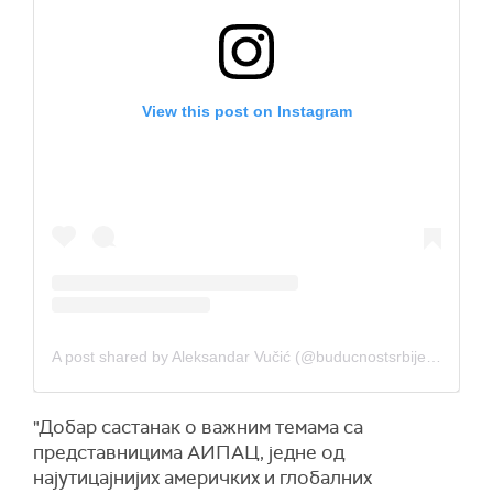
View this post on Instagram
A post shared by Aleksandar Vučić (@buducnostsrbijeav)
"Добар састанак о важним темама са
представницима АИПАЦ, једне од
најутицајнијих америчких и глобалних